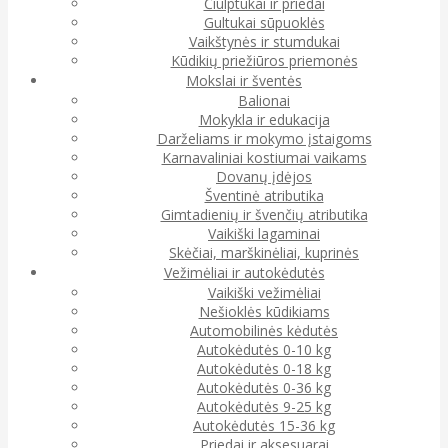
Čiulptukai ir priedai
Gultukai sūpuoklės
Vaikštynės ir stumdukai
Kūdikių priežiūros priemonės
Mokslai ir šventės
Balionai
Mokykla ir edukacija
Darželiams ir mokymo įstaigoms
Karnavaliniai kostiumai vaikams
Dovanų įdėjos
Šventinė atributika
Gimtadienių ir švenčių atributika
Vaikiški lagaminai
Skėčiai, marškinėliai, kuprinės
Vežimėliai ir autokėdutės
Vaikiški vežimėliai
Nešioklės kūdikiams
Automobilinės kėdutės
Autokėdutės 0-10 kg
Autokėdutės 0-18 kg
Autokėdutės 0-36 kg
Autokėdutės 9-25 kg
Autokėdutės 15-36 kg
Priedai ir aksesuarai