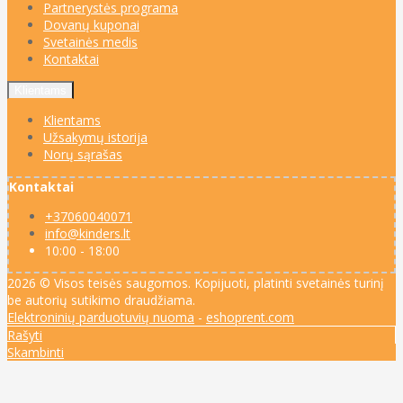
Partnerystės programa
Dovanų kuponai
Svetainės medis
Kontaktai
Klientams
Klientams
Užsakymų istorija
Norų sąrašas
Kontaktai
+37060040071
info@kinders.lt
10:00 - 18:00
2026 © Visos teisės saugomos. Kopijuoti, platinti svetainės turinį
be autorių sutikimo draudžiama.
Elektroninių parduotuvių nuoma
-
eshoprent.com
Rašyti
Skambinti