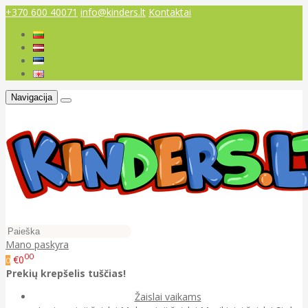
+370 600 40071
info@kinders.lt
Kontaktai
Navigacija
Mano paskyra
00
€0
0
Prekių krepšelis tuščias!
Žaislai vaikams