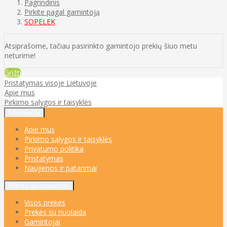
Pagrindinis
Pirkite pagal gamintoją
SOPELEK
Atsiprašome, tačiau pasirinkto gamintojo prekių šiuo metu
neturime!
Grįžti
Pristatymas visoje Lietuvoje
Apie mus
Pirkimo sąlygos ir taisyklės
Informacija
Apie mus
Pirkimo sąlygos ir taisyklės
Privatumo politika
Pristatymas
Naujienos ir patarimai
Klientų aptarnavimas
Visos prekės
Prekės su nuolaida
Gamintojai