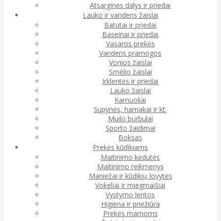
Atsarginės dalys ir priedai
Lauko ir vandens žaislai
Batutai ir priedai
Baseinai ir priedai
Vasaros prekės
Vandens pramogos
Vonios žaislai
Smėlio žaislai
Irklentės ir priedai
Lauko žaislai
Kamuoliai
Supynės, hamakai ir kt.
Muilo burbulai
Sporto žaidimai
Boksas
Prekės kūdikiams
Maitinimo kėdutės
Maitinimo reikmenys
Maniežai ir kūdikių lovytės
Vokeliai ir miegmaišiai
Vystymo lentos
Higiena ir priežiūra
Prekės mamoms