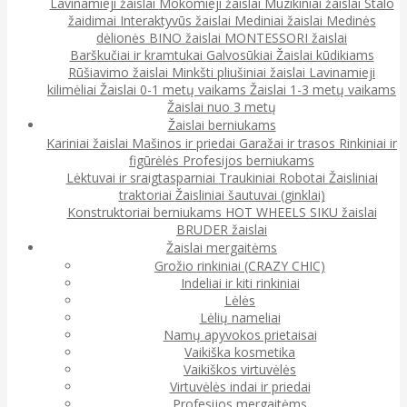
Lavinamieji žaislai
Mokomieji žaislai
Muzikiniai žaislai
Stalo
žaidimai
Interaktyvūs žaislai
Mediniai žaislai
Medinės
dėlionės
BINO žaislai
MONTESSORI žaislai
Barškučiai ir kramtukai
Galvosūkiai
Žaislai kūdikiams
Rūšiavimo žaislai
Minkšti pliušiniai žaislai
Lavinamieji
kilimėliai
Žaislai 0-1 metų vaikams
Žaislai 1-3 metų vaikams
Žaislai nuo 3 metų
Žaislai berniukams
Kariniai žaislai
Mašinos ir priedai
Garažai ir trasos
Rinkiniai ir
figūrėlės
Profesijos berniukams
Lėktuvai ir sraigtasparniai
Traukiniai
Robotai
Žaisliniai
traktoriai
Žaisliniai šautuvai (ginklai)
Konstruktoriai berniukams
HOT WHEELS
SIKU žaislai
BRUDER žaislai
Žaislai mergaitėms
Grožio rinkiniai (CRAZY CHIC)
Indeliai ir kiti rinkiniai
Lėlės
Lėlių nameliai
Namų apyvokos prietaisai
Vaikiška kosmetika
Vaikiškos virtuvėlės
Virtuvėlės indai ir priedai
Profesijos mergaitėms