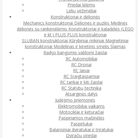
Priedai lėlėms
Lėlių vežimėliai
Konstruktoriai ir dėlionės
Mechanics konstruktoriai
Dėlionės ir puzlės
Medinės
dėlionės su rankenėlėmis
Konstruktoriai ir kaladėlės (LEGO
ir kt.)
PLUS PLUS konstruktoriai
SLUBAN konstruktoriai
Kūrybiniai rinkiniai
Magnetiniai
konstruktoriai
Modelinas ir kinetinis smėlis
Slaimas
Radijo bangomis valdomi žaislai
RC Automobiliai
RC Dronai
RC laivai
RC Sraigtasparniai
RC tankai ir kiti žaislai
RC Statybų technika
Atsarginės dalys
Judėjimo priemonės
Elektromobiliai vaikams
Motociklai ir keturačiai
Paspiriamos mašinėlės
Paspirtukai
Balansiniai dviratukai ir triratukai
Dviračių priedai