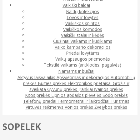
Vaikiški baldai
Baldų kolekcijos
Lovos ir lovytės
Vaikiškos spintos
Vaikiškos komodos
Vaikiški stalai ir kėdės
Čiūžiniai vaikams ir kūdikiams
Vaiko kambario dekoracijos
Priedai lovytėms
Vaikų apsaugos priemonės
Tekstilė vaikams (antklodės, pagalvės)
Namams ir buičiai
Aktyvus laisvalaikis
Apšvietimas ir dekoracijos
Automobilių
prekės
Buities prekės
Elektronikos prietaisai
Grožis ir
sveikata
Gyvūnų prekės
Įrankiai
Įvairios prekės
Kitos prekės
Lipnios apdailos plėvelės
Sodo prekės
Telefonų priedai
Termometrai ir laikrodžiai
Turizmas
Virtuvės reikmenys
Vonios prekės
Žvejybos prekės
SOPELEK