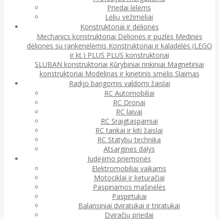
Priedai lėlėms
Lėlių vežimėliai
Konstruktoriai ir dėlionės
Mechanics konstruktoriai
Dėlionės ir puzlės
Medinės
dėlionės su rankenėlėmis
Konstruktoriai ir kaladėlės (LEGO
ir kt.)
PLUS PLUS konstruktoriai
SLUBAN konstruktoriai
Kūrybiniai rinkiniai
Magnetiniai
konstruktoriai
Modelinas ir kinetinis smėlis
Slaimas
Radijo bangomis valdomi žaislai
RC Automobiliai
RC Dronai
RC laivai
RC Sraigtasparniai
RC tankai ir kiti žaislai
RC Statybų technika
Atsarginės dalys
Judėjimo priemonės
Elektromobiliai vaikams
Motociklai ir keturačiai
Paspiriamos mašinėlės
Paspirtukai
Balansiniai dviratukai ir triratukai
Dviračių priedai