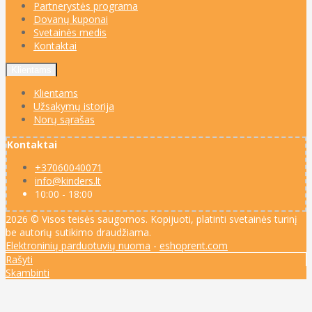
Partnerystės programa
Dovanų kuponai
Svetainės medis
Kontaktai
Klientams
Klientams
Užsakymų istorija
Norų sąrašas
Kontaktai
+37060040071
info@kinders.lt
10:00 - 18:00
2026 © Visos teisės saugomos. Kopijuoti, platinti svetainės turinį
be autorių sutikimo draudžiama.
Elektroninių parduotuvių nuoma
-
eshoprent.com
Rašyti
Skambinti