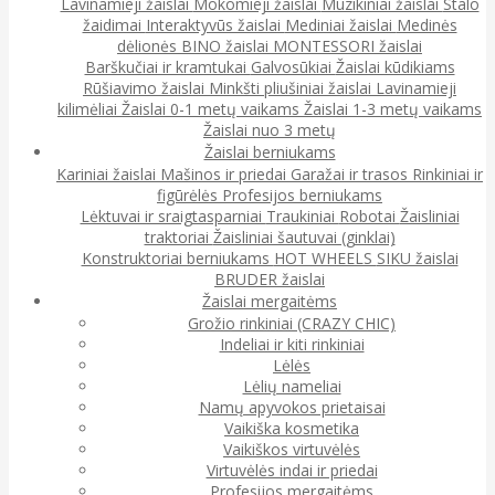
Lavinamieji žaislai
Mokomieji žaislai
Muzikiniai žaislai
Stalo
žaidimai
Interaktyvūs žaislai
Mediniai žaislai
Medinės
dėlionės
BINO žaislai
MONTESSORI žaislai
Barškučiai ir kramtukai
Galvosūkiai
Žaislai kūdikiams
Rūšiavimo žaislai
Minkšti pliušiniai žaislai
Lavinamieji
kilimėliai
Žaislai 0-1 metų vaikams
Žaislai 1-3 metų vaikams
Žaislai nuo 3 metų
Žaislai berniukams
Kariniai žaislai
Mašinos ir priedai
Garažai ir trasos
Rinkiniai ir
figūrėlės
Profesijos berniukams
Lėktuvai ir sraigtasparniai
Traukiniai
Robotai
Žaisliniai
traktoriai
Žaisliniai šautuvai (ginklai)
Konstruktoriai berniukams
HOT WHEELS
SIKU žaislai
BRUDER žaislai
Žaislai mergaitėms
Grožio rinkiniai (CRAZY CHIC)
Indeliai ir kiti rinkiniai
Lėlės
Lėlių nameliai
Namų apyvokos prietaisai
Vaikiška kosmetika
Vaikiškos virtuvėlės
Virtuvėlės indai ir priedai
Profesijos mergaitėms