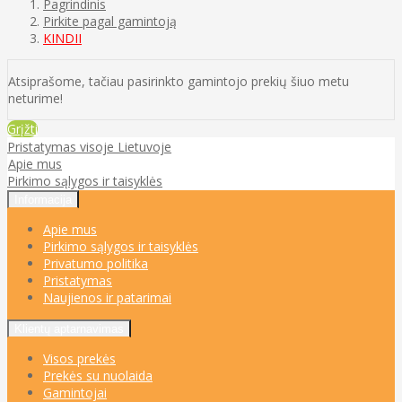
Pagrindinis
Pirkite pagal gamintoją
KINDII
Atsiprašome, tačiau pasirinkto gamintojo prekių šiuo metu
neturime!
Grįžti
Pristatymas visoje Lietuvoje
Apie mus
Pirkimo sąlygos ir taisyklės
Informacija
Apie mus
Pirkimo sąlygos ir taisyklės
Privatumo politika
Pristatymas
Naujienos ir patarimai
Klientų aptarnavimas
Visos prekės
Prekės su nuolaida
Gamintojai