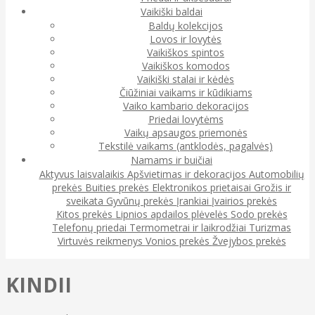
Vaikiški baldai
Baldų kolekcijos
Lovos ir lovytės
Vaikiškos spintos
Vaikiškos komodos
Vaikiški stalai ir kėdės
Čiūžiniai vaikams ir kūdikiams
Vaiko kambario dekoracijos
Priedai lovytėms
Vaikų apsaugos priemonės
Tekstilė vaikams (antklodės, pagalvės)
Namams ir buičiai
Aktyvus laisvalaikis
Apšvietimas ir dekoracijos
Automobilių
prekės
Buities prekės
Elektronikos prietaisai
Grožis ir
sveikata
Gyvūnų prekės
Įrankiai
Įvairios prekės
Kitos prekės
Lipnios apdailos plėvelės
Sodo prekės
Telefonų priedai
Termometrai ir laikrodžiai
Turizmas
Virtuvės reikmenys
Vonios prekės
Žvejybos prekės
KINDII