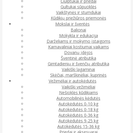
Čiulptukai ir priedai
Gultukai sūpuoklės
Vaikštynės ir stumdukai
Kūdikių priežiūros priemonės
Mokslai ir šventės
Balionai
Mokykla ir edukacija
Darželiams ir mokymo įstaigoms
Karnavaliniai kostiumai vaikams
Dovanų įdėjos
Šventinė atributika
Gimtadienių ir švenčių atributika
Vaikiški lagaminai
Skėčiai, marškinėliai, kuprinės
Vežimėliai ir autokėdutės
Vaikiški vežimėliai
Nešioklės kūdikiams
Automobilinės kėdutės
Autokėdutės 0-10 kg
Autokėdutės 0-18 kg
Autokėdutės 0-36 kg
Autokėdutės 9-25 kg
Autokėdutės 15-36 kg
Priedai ir aksesuarai