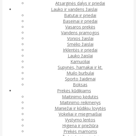
Atsarginės dalys ir priedai
Lauko ir vandens žaislai
Batutai ir priedai
Baseinai ir priedai
Vasaros prekės
Vandens pramogos
Vonios žaislai
Smėlio žaislai
Irklentės ir priedai
Lauko žaislai
Kamuoliai
Supynės, hamakai ir kt.
Muilo burbulai
Sporto žaidimai
Boksas
Prekės kūdikiams
Maitinimo kėdutės
Maitinimo reikmenys
Maniežai ir kūdikių lovytės
Vokeliai ir miegmaišiai
Vystymo lentos
Higiena ir priežiūra
Prekės mamoms