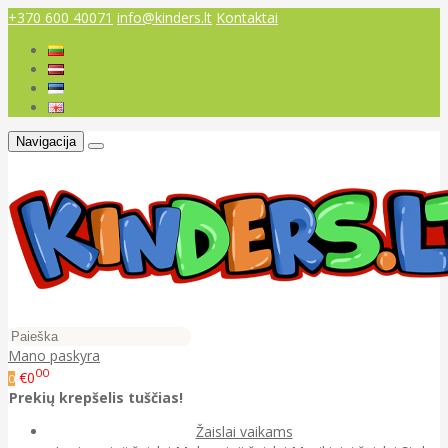
+370 600 40071
info@kinders.lt
Kontaktai
Navigacija
Mano paskyra
00
€0
0
Prekių krepšelis tuščias!
Žaislai vaikams