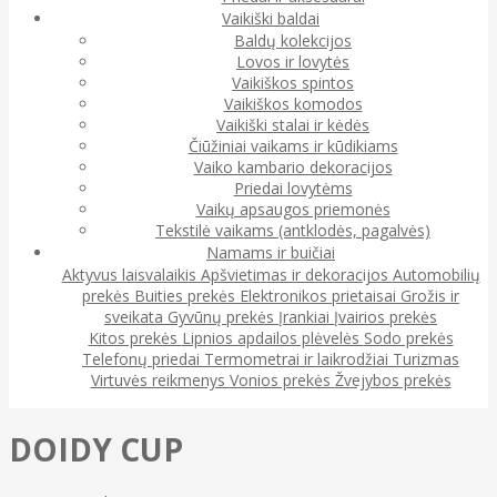
Vaikiški baldai
Baldų kolekcijos
Lovos ir lovytės
Vaikiškos spintos
Vaikiškos komodos
Vaikiški stalai ir kėdės
Čiūžiniai vaikams ir kūdikiams
Vaiko kambario dekoracijos
Priedai lovytėms
Vaikų apsaugos priemonės
Tekstilė vaikams (antklodės, pagalvės)
Namams ir buičiai
Aktyvus laisvalaikis
Apšvietimas ir dekoracijos
Automobilių
prekės
Buities prekės
Elektronikos prietaisai
Grožis ir
sveikata
Gyvūnų prekės
Įrankiai
Įvairios prekės
Kitos prekės
Lipnios apdailos plėvelės
Sodo prekės
Telefonų priedai
Termometrai ir laikrodžiai
Turizmas
Virtuvės reikmenys
Vonios prekės
Žvejybos prekės
DOIDY CUP