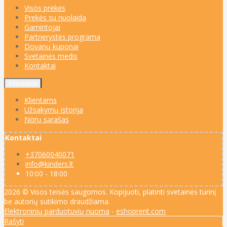
Visos prekės
Prekės su nuolaida
Gamintojai
Partnerystės programa
Dovanų kuponai
Svetainės medis
Kontaktai
Klientams
Klientams
Užsakymų istorija
Norų sąrašas
Kontaktai
+37060040071
info@kinders.lt
10:00 - 18:00
2026 © Visos teisės saugomos. Kopijuoti, platinti svetainės turinį
be autorių sutikimo draudžiama.
Elektroninių parduotuvių nuoma
-
eshoprent.com
Rašyti