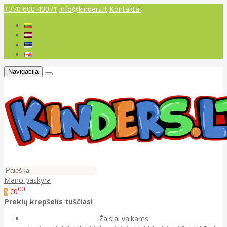
+370 600 40071
info@kinders.lt
Kontaktai
Navigacija
Mano paskyra
00
€0
0
Prekių krepšelis tuščias!
Žaislai vaikams