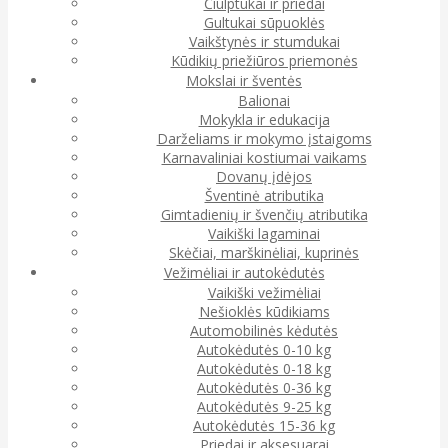
Čiulptukai ir priedai
Gultukai sūpuoklės
Vaikštynės ir stumdukai
Kūdikių priežiūros priemonės
Mokslai ir šventės
Balionai
Mokykla ir edukacija
Darželiams ir mokymo įstaigoms
Karnavaliniai kostiumai vaikams
Dovanų įdėjos
Šventinė atributika
Gimtadienių ir švenčių atributika
Vaikiški lagaminai
Skėčiai, marškinėliai, kuprinės
Vežimėliai ir autokėdutės
Vaikiški vežimėliai
Nešioklės kūdikiams
Automobilinės kėdutės
Autokėdutės 0-10 kg
Autokėdutės 0-18 kg
Autokėdutės 0-36 kg
Autokėdutės 9-25 kg
Autokėdutės 15-36 kg
Priedai ir aksesuarai