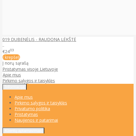
019 DUBENĖLIS - RAUDONA LĖKŠTĖ
..
03
€24
Į krepšelį
Į norų sąrašą
Pristatymas visoje Lietuvoje
Apie mus
Pirkimo sąlygos ir taisyklės
Informacija
Apie mus
Pirkimo sąlygos ir taisyklės
Privatumo politika
Pristatymas
Naujienos ir patarimai
Klientų aptarnavimas