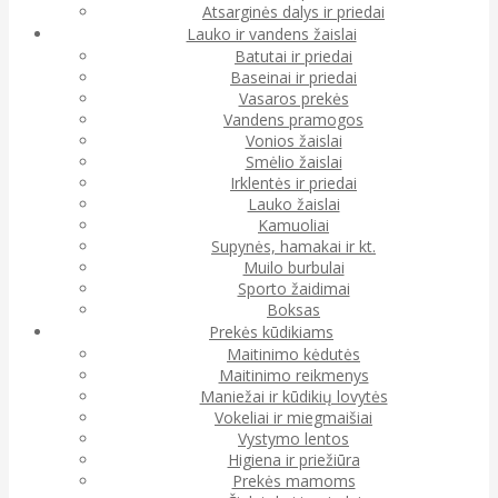
Atsarginės dalys ir priedai
Lauko ir vandens žaislai
Batutai ir priedai
Baseinai ir priedai
Vasaros prekės
Vandens pramogos
Vonios žaislai
Smėlio žaislai
Irklentės ir priedai
Lauko žaislai
Kamuoliai
Supynės, hamakai ir kt.
Muilo burbulai
Sporto žaidimai
Boksas
Prekės kūdikiams
Maitinimo kėdutės
Maitinimo reikmenys
Maniežai ir kūdikių lovytės
Vokeliai ir miegmaišiai
Vystymo lentos
Higiena ir priežiūra
Prekės mamoms