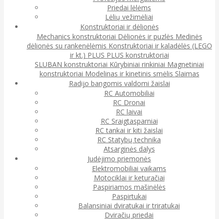
Priedai lėlėms
Lėlių vežimėliai
Konstruktoriai ir dėlionės
Mechanics konstruktoriai
Dėlionės ir puzlės
Medinės
dėlionės su rankenėlėmis
Konstruktoriai ir kaladėlės (LEGO
ir kt.)
PLUS PLUS konstruktoriai
SLUBAN konstruktoriai
Kūrybiniai rinkiniai
Magnetiniai
konstruktoriai
Modelinas ir kinetinis smėlis
Slaimas
Radijo bangomis valdomi žaislai
RC Automobiliai
RC Dronai
RC laivai
RC Sraigtasparniai
RC tankai ir kiti žaislai
RC Statybų technika
Atsarginės dalys
Judėjimo priemonės
Elektromobiliai vaikams
Motociklai ir keturačiai
Paspiriamos mašinėlės
Paspirtukai
Balansiniai dviratukai ir triratukai
Dviračių priedai