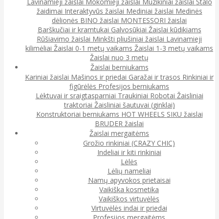
Lavinamieji žaislai
Mokomieji žaislai
Muzikiniai žaislai
Stalo
žaidimai
Interaktyvūs žaislai
Mediniai žaislai
Medinės
dėlionės
BINO žaislai
MONTESSORI žaislai
Barškučiai ir kramtukai
Galvosūkiai
Žaislai kūdikiams
Rūšiavimo žaislai
Minkšti pliušiniai žaislai
Lavinamieji
kilimėliai
Žaislai 0-1 metų vaikams
Žaislai 1-3 metų vaikams
Žaislai nuo 3 metų
Žaislai berniukams
Kariniai žaislai
Mašinos ir priedai
Garažai ir trasos
Rinkiniai ir
figūrėlės
Profesijos berniukams
Lėktuvai ir sraigtasparniai
Traukiniai
Robotai
Žaisliniai
traktoriai
Žaisliniai šautuvai (ginklai)
Konstruktoriai berniukams
HOT WHEELS
SIKU žaislai
BRUDER žaislai
Žaislai mergaitėms
Grožio rinkiniai (CRAZY CHIC)
Indeliai ir kiti rinkiniai
Lėlės
Lėlių nameliai
Namų apyvokos prietaisai
Vaikiška kosmetika
Vaikiškos virtuvėlės
Virtuvėlės indai ir priedai
Profesijos mergaitėms