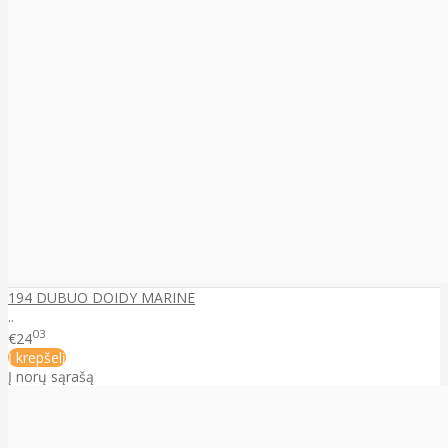
194 DUBUO DOIDY MARINE
..
03
€24
Į krepšelį
Į norų sąrašą