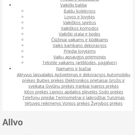
Vaikiški baldai
Baldų kolekcijos
Lovos ir lovytės
Vaikiškos spintos
Vaikiškos komodos
Vaikiški stalai ir kėdės
Čiūžiniai vaikams ir kūdikiams
Vaiko kambario dekoracijos
Priedai lovytėms
Vaikų apsaugos priemonės
Tekstilė vaikams (antklodės, pagalvės)
Namams ir buičiai
Aktyvus laisvalaikis
Apšvietimas ir dekoracijos
Automobilių
prekės
Buities prekės
Elektronikos prietaisai
Grožis ir
sveikata
Gyvūnų prekės
Įrankiai
Įvairios prekės
Kitos prekės
Lipnios apdailos plėvelės
Sodo prekės
Telefonų priedai
Termometrai ir laikrodžiai
Turizmas
Virtuvės reikmenys
Vonios prekės
Žvejybos prekės
Allvo