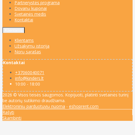
Partnerystės programa
Dovanų kuponai
Svetainės medis
Kontaktai
Klientams
Klientams
Užsakymų istorija
Norų sąrašas
Kontaktai
+37060040071
info@kinders.lt
10:00 - 18:00
2026 © Visos teisės saugomos. Kopijuoti, platinti svetainės turinį
be autorių sutikimo draudžiama.
Elektroninių parduotuvių nuoma
-
eshoprent.com
Rašyti
Skambinti