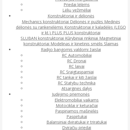
Priedai lėlėms
Lėlių vežimėliai
Konstruktoriai ir dėlionės
Mechanics konstruktoriai
Dėlionės ir puzlės
Medinės
dėlionės su rankenėlėmis
Konstruktoriai ir kaladėlės (LEGO
ir kt.)
PLUS PLUS konstruktoriai
SLUBAN konstruktoriai
Kūrybiniai rinkiniai
Magnetiniai
konstruktoriai
Modelinas ir kinetinis smėlis
Slaimas
Radijo bangomis valdomi žaislai
RC Automobiliai
RC Dronai
RC laivai
RC Sraigtasparniai
RC tankai ir kiti žaislai
RC Statybų technika
Atsarginės dalys
Judėjimo priemonės
Elektromobiliai vaikams
Motociklai ir keturačiai
Paspiriamos mašinėlės
Paspirtukai
Balansiniai dviratukai ir triratukai
Dviračių priedai