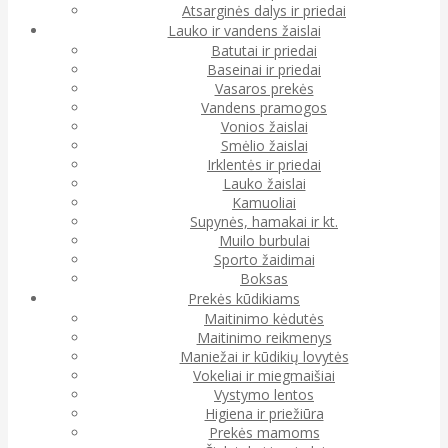
Atsarginės dalys ir priedai
Lauko ir vandens žaislai
Batutai ir priedai
Baseinai ir priedai
Vasaros prekės
Vandens pramogos
Vonios žaislai
Smėlio žaislai
Irklentės ir priedai
Lauko žaislai
Kamuoliai
Supynės, hamakai ir kt.
Muilo burbulai
Sporto žaidimai
Boksas
Prekės kūdikiams
Maitinimo kėdutės
Maitinimo reikmenys
Maniežai ir kūdikių lovytės
Vokeliai ir miegmaišiai
Vystymo lentos
Higiena ir priežiūra
Prekės mamoms