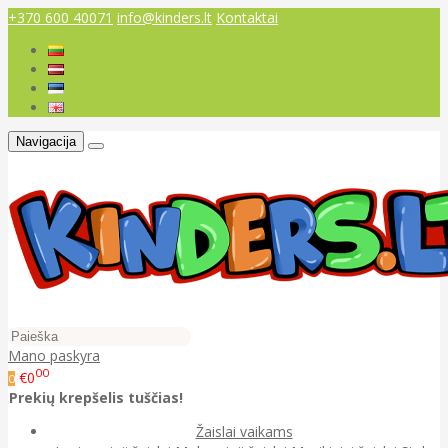
+370 600 40071
info@kinders.lt
Kontaktai
Navigacija
Mano paskyra
00
€0
0
Prekių krepšelis tuščias!
Žaislai vaikams