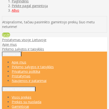
Pagrindinis
Pirkite pagal gamintoją
Allvo
Atsiprašome, tačiau pasirinkto gamintojo prekių šiuo metu
neturime!
Grįžti
Pristatymas visoje Lietuvoje
Apie mus
Pirkimo sąlygos ir taisyklės
Informacija
Apie mus
Pirkimo sąlygos ir taisyklės
Privatumo politika
Pristatymas
Naujienos ir patarimai
Klientų aptarnavimas
Visos prekės
Prekės su nuolaida
Gamintojai