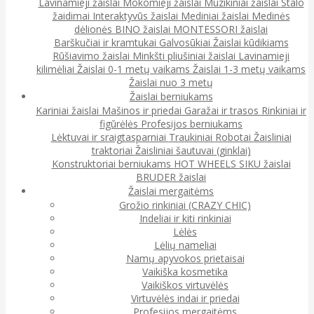
Lavinamieji žaislai
Mokomieji žaislai
Muzikiniai žaislai
Stalo
žaidimai
Interaktyvūs žaislai
Mediniai žaislai
Medinės
dėlionės
BINO žaislai
MONTESSORI žaislai
Barškučiai ir kramtukai
Galvosūkiai
Žaislai kūdikiams
Rūšiavimo žaislai
Minkšti pliušiniai žaislai
Lavinamieji
kilimėliai
Žaislai 0-1 metų vaikams
Žaislai 1-3 metų vaikams
Žaislai nuo 3 metų
Žaislai berniukams
Kariniai žaislai
Mašinos ir priedai
Garažai ir trasos
Rinkiniai ir
figūrėlės
Profesijos berniukams
Lėktuvai ir sraigtasparniai
Traukiniai
Robotai
Žaisliniai
traktoriai
Žaisliniai šautuvai (ginklai)
Konstruktoriai berniukams
HOT WHEELS
SIKU žaislai
BRUDER žaislai
Žaislai mergaitėms
Grožio rinkiniai (CRAZY CHIC)
Indeliai ir kiti rinkiniai
Lėlės
Lėlių nameliai
Namų apyvokos prietaisai
Vaikiška kosmetika
Vaikiškos virtuvėlės
Virtuvėlės indai ir priedai
Profesijos mergaitėms