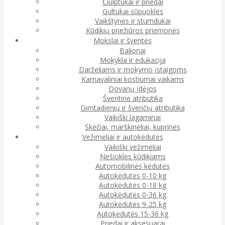
Čiulptukai ir priedai
Gultukai sūpuoklės
Vaikštynės ir stumdukai
Kūdikių priežiūros priemonės
Mokslai ir šventės
Balionai
Mokykla ir edukacija
Darželiams ir mokymo įstaigoms
Karnavaliniai kostiumai vaikams
Dovanų įdėjos
Šventinė atributika
Gimtadienių ir švenčių atributika
Vaikiški lagaminai
Skėčiai, marškinėliai, kuprinės
Vežimėliai ir autokėdutės
Vaikiški vežimėliai
Nešioklės kūdikiams
Automobilinės kėdutės
Autokėdutės 0-10 kg
Autokėdutės 0-18 kg
Autokėdutės 0-36 kg
Autokėdutės 9-25 kg
Autokėdutės 15-36 kg
Priedai ir aksesuarai