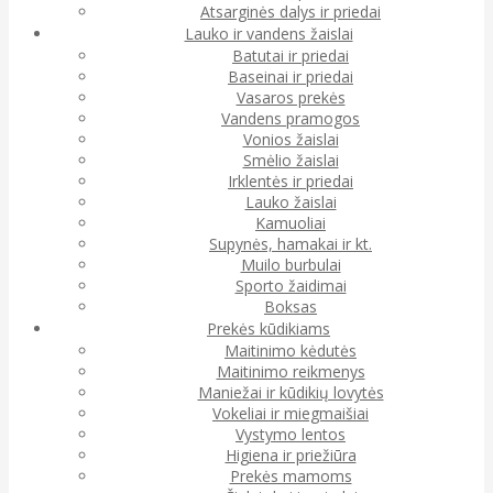
Atsarginės dalys ir priedai
Lauko ir vandens žaislai
Batutai ir priedai
Baseinai ir priedai
Vasaros prekės
Vandens pramogos
Vonios žaislai
Smėlio žaislai
Irklentės ir priedai
Lauko žaislai
Kamuoliai
Supynės, hamakai ir kt.
Muilo burbulai
Sporto žaidimai
Boksas
Prekės kūdikiams
Maitinimo kėdutės
Maitinimo reikmenys
Maniežai ir kūdikių lovytės
Vokeliai ir miegmaišiai
Vystymo lentos
Higiena ir priežiūra
Prekės mamoms