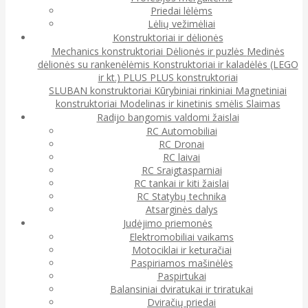
Priedai lėlėms
Lėlių vežimėliai
Konstruktoriai ir dėlionės
Mechanics konstruktoriai
Dėlionės ir puzlės
Medinės
dėlionės su rankenėlėmis
Konstruktoriai ir kaladėlės (LEGO
ir kt.)
PLUS PLUS konstruktoriai
SLUBAN konstruktoriai
Kūrybiniai rinkiniai
Magnetiniai
konstruktoriai
Modelinas ir kinetinis smėlis
Slaimas
Radijo bangomis valdomi žaislai
RC Automobiliai
RC Dronai
RC laivai
RC Sraigtasparniai
RC tankai ir kiti žaislai
RC Statybų technika
Atsarginės dalys
Judėjimo priemonės
Elektromobiliai vaikams
Motociklai ir keturačiai
Paspiriamos mašinėlės
Paspirtukai
Balansiniai dviratukai ir triratukai
Dviračių priedai