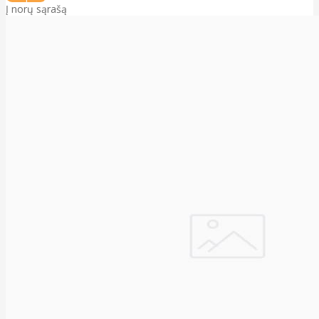
Į norų sąrašą