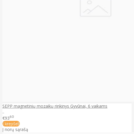
SEPP magnetinių mozaikų rinkinys Gyvūnai, 6 vaikams
..
60
€93
Į krepšelį
Į norų sąrašą