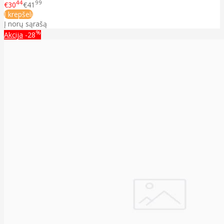
44
99
€30
€41
Į krepšelį
Į norų sąrašą
%
Akcija
-28