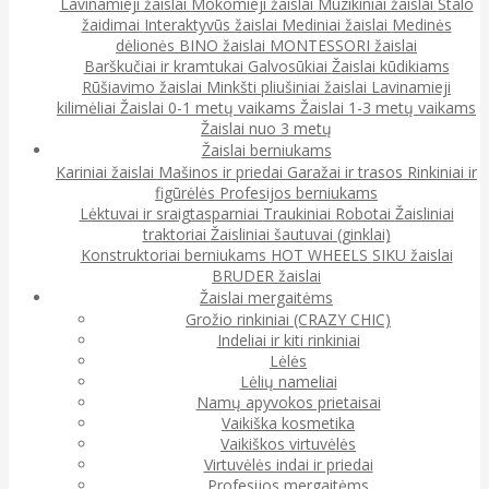
Lavinamieji žaislai
Mokomieji žaislai
Muzikiniai žaislai
Stalo
žaidimai
Interaktyvūs žaislai
Mediniai žaislai
Medinės
dėlionės
BINO žaislai
MONTESSORI žaislai
Barškučiai ir kramtukai
Galvosūkiai
Žaislai kūdikiams
Rūšiavimo žaislai
Minkšti pliušiniai žaislai
Lavinamieji
kilimėliai
Žaislai 0-1 metų vaikams
Žaislai 1-3 metų vaikams
Žaislai nuo 3 metų
Žaislai berniukams
Kariniai žaislai
Mašinos ir priedai
Garažai ir trasos
Rinkiniai ir
figūrėlės
Profesijos berniukams
Lėktuvai ir sraigtasparniai
Traukiniai
Robotai
Žaisliniai
traktoriai
Žaisliniai šautuvai (ginklai)
Konstruktoriai berniukams
HOT WHEELS
SIKU žaislai
BRUDER žaislai
Žaislai mergaitėms
Grožio rinkiniai (CRAZY CHIC)
Indeliai ir kiti rinkiniai
Lėlės
Lėlių nameliai
Namų apyvokos prietaisai
Vaikiška kosmetika
Vaikiškos virtuvėlės
Virtuvėlės indai ir priedai
Profesijos mergaitėms