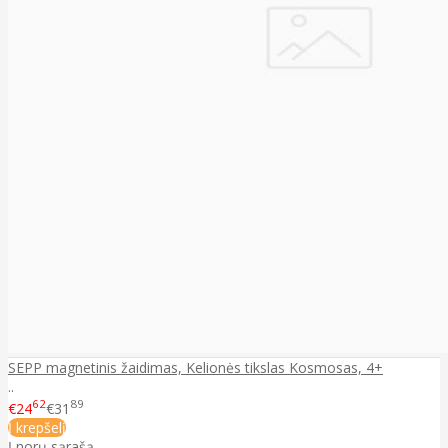
SEPP magnetinis žaidimas, Kelionės tikslas Kosmosas, 4+
..
62
89
€24
€31
Į krepšelį
Į norų sąrašą