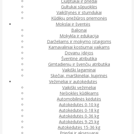
Čiulptukai ir priedai
Gultukai sūpuoklės
Vaikštynės ir stumdukai
Kūdikių priežiūros priemonės
Mokslai ir šventės
Balionai
Mokykla ir edukacija
Darželiams ir mokymo įstaigoms
Karnavaliniai kostiumai vaikams
Dovanų įdėjos
Šventinė atributika
Gimtadienių ir švenčių atributika
Vaikiški lagaminai
Skėčiai, marškinėliai, kuprinės
Vežimėliai ir autokėdutės
Vaikiški vežimėliai
Nešioklės kūdikiams
Automobilinės kėdutės
Autokėdutės 0-10 kg
Autokėdutės 0-18 kg
Autokėdutės 0-36 kg
Autokėdutės 9-25 kg
Autokėdutės 15-36 kg
Priedai ir aksesuarai