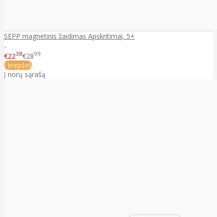
SEPP magnetinis žaidimas Apskritimai, 5+
..
38
99
€22
€28
Į krepšelį
Į norų sąrašą