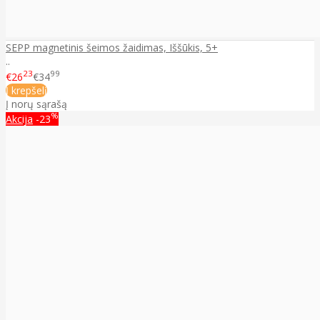
SEPP magnetinis šeimos žaidimas, Iššūkis, 5+
..
23
99
€26
€34
Į krepšelį
Į norų sąrašą
%
Akcija
-23