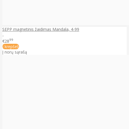
SEPP magnetinis žaidimas Mandala, 4-99
..
99
€28
Į krepšelį
Į norų sąrašą