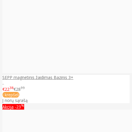
SEPP magnetinis žaidimas Bazinis 3+
..
38
99
€22
€28
Į krepšelį
Į norų sąrašą
%
Akcija
-23