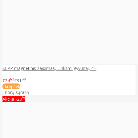
SEPP magnetinis žaidimas, Linksmi gyvūnai, 4+
..
62
89
€24
€31
Į krepšelį
Į norų sąrašą
%
Akcija
-23