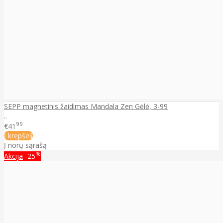
SEPP magnetinis žaidimas Mandala Zen Gėlė, 3-99
..
99
€41
Į krepšelį
Į norų sąrašą
%
Akcija
-25