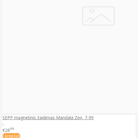
SEPP magnetinis žaidimas Mandala Zen, 7-99
..
99
€28
Į krepšelį