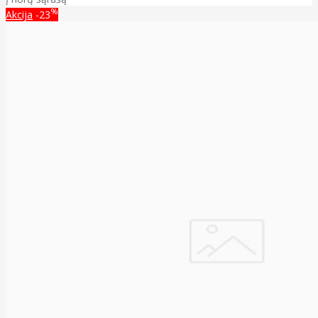
%
Akcija
-23