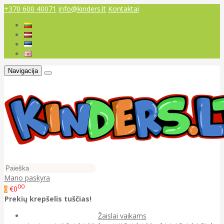
+370 600 40071
info@kinders.lt
Kontaktai
Navigacija
Mano paskyra
00
€0
0
Prekių krepšelis tuščias!
Žaislai vaikams