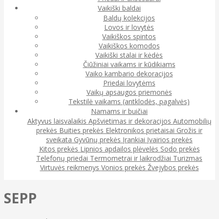
Vaikiški baldai
Baldų kolekcijos
Lovos ir lovytės
Vaikiškos spintos
Vaikiškos komodos
Vaikiški stalai ir kėdės
Čiūžiniai vaikams ir kūdikiams
Vaiko kambario dekoracijos
Priedai lovytėms
Vaikų apsaugos priemonės
Tekstilė vaikams (antklodės, pagalvės)
Namams ir buičiai
Aktyvus laisvalaikis
Apšvietimas ir dekoracijos
Automobilių
prekės
Buities prekės
Elektronikos prietaisai
Grožis ir
sveikata
Gyvūnų prekės
Įrankiai
Įvairios prekės
Kitos prekės
Lipnios apdailos plėvelės
Sodo prekės
Telefonų priedai
Termometrai ir laikrodžiai
Turizmas
Virtuvės reikmenys
Vonios prekės
Žvejybos prekės
SEPP