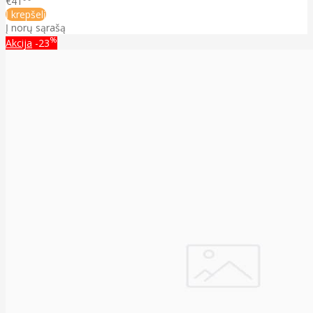
€41
Į krepšelį
Į norų sąrašą
%
Akcija
-23