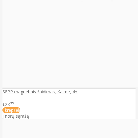
SEPP magnetinis žaidimas, Kaime, 4+
..
99
€28
Į krepšelį
Į norų sąrašą