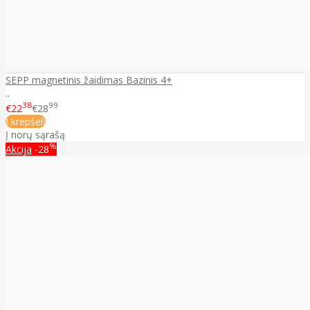
SEPP magnetinis žaidimas Bazinis 4+
..
38
99
€22
€28
Į krepšelį
Į norų sąrašą
%
Akcija
-28