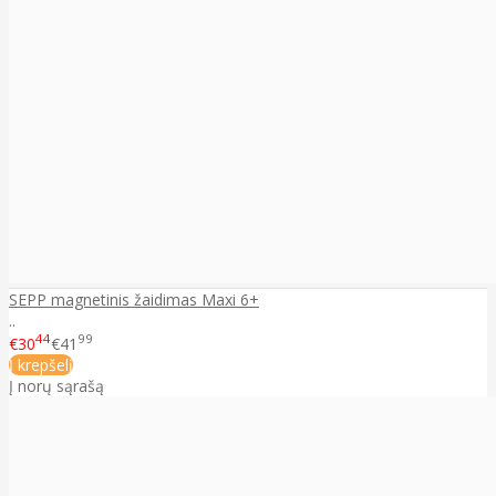
SEPP magnetinis žaidimas Maxi 6+
..
44
99
€30
€41
Į krepšelį
Į norų sąrašą