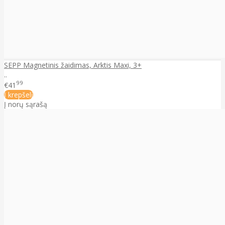
SEPP Magnetinis žaidimas, Arktis Maxi, 3+
..
99
€41
Į krepšelį
Į norų sąrašą