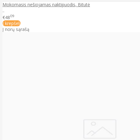
Mokomasis nešiojamas naktipuodis, Bitutė
..
09
€48
Į krepšelį
Į norų sąrašą