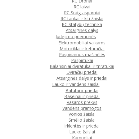
RC Dronai
RC laivai
RC Sraigtasparniai
RC tankai ir kiti žaislai
RC Statybų technika
Atsarginės dalys
Judėjimo priemonės
Elektromobiliai vaikams
Motociklai ir keturačiai
Paspiriamos mašinėlės
Paspirtukai
Balansiniai dviratukai ir triratukai
Dviračių priedai
Atsarginės dalys ir priedai
Lauko ir vandens žaislai
Batutai ir priedai
Baseinai ir priedai
Vasaros prekės
Vandens pramogos
Vonios žaislai
Smėlio žaislai
Irklentės ir priedai
Lauko žaislai
Kamuoliai