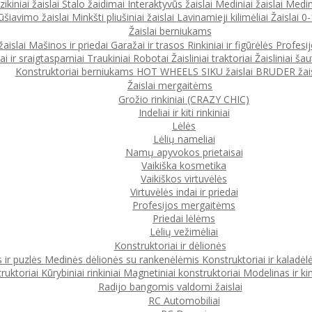
ikiniai žaislai
Stalo žaidimai
Interaktyvūs žaislai
Mediniai žaislai
Medin
ūšiavimo žaislai
Minkšti pliušiniai žaislai
Lavinamieji kilimėliai
Žaislai 
Žaislai berniukams
žaislai
Mašinos ir priedai
Garažai ir trasos
Rinkiniai ir figūrėlės
Profesi
ai ir sraigtasparniai
Traukiniai
Robotai
Žaisliniai traktoriai
Žaisliniai šau
Konstruktoriai berniukams
HOT WHEELS
SIKU žaislai
BRUDER žais
Žaislai mergaitėms
Grožio rinkiniai (CRAZY CHIC)
Indeliai ir kiti rinkiniai
Lėlės
Lėlių nameliai
Namų apyvokos prietaisai
Vaikiška kosmetika
Vaikiškos virtuvėlės
Virtuvėlės indai ir priedai
Profesijos mergaitėms
Priedai lėlėms
Lėlių vežimėliai
Konstruktoriai ir dėlionės
 ir puzlės
Medinės dėlionės su rankenėlėmis
Konstruktoriai ir kaladėl
ruktoriai
Kūrybiniai rinkiniai
Magnetiniai konstruktoriai
Modelinas ir ki
Radijo bangomis valdomi žaislai
RC Automobiliai