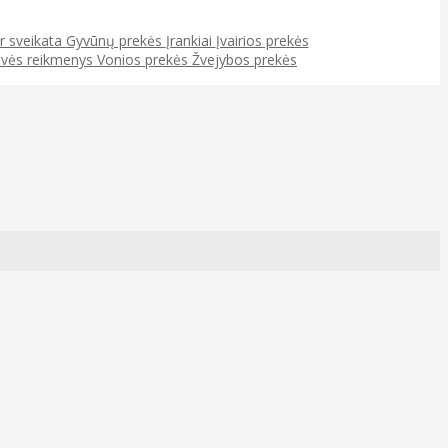
ir sveikata
Gyvūnų prekės
Įrankiai
Įvairios prekės
uvės reikmenys
Vonios prekės
Žvejybos prekės