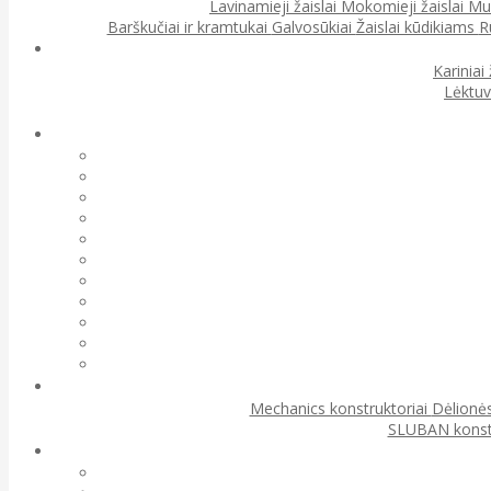
Lavinamieji žaislai
Mokomieji žaislai
Muz
Barškučiai ir kramtukai
Galvosūkiai
Žaislai kūdikiams
R
Kariniai 
Lėktuv
Mechanics konstruktoriai
Dėlionės
SLUBAN konst