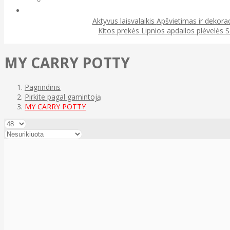
Aktyvus laisvalaikis
Apšvietimas ir dekora
Kitos prekės
Lipnios apdailos plėvelės
S
MY CARRY POTTY
Pagrindinis
Pirkite pagal gamintoją
MY CARRY POTTY