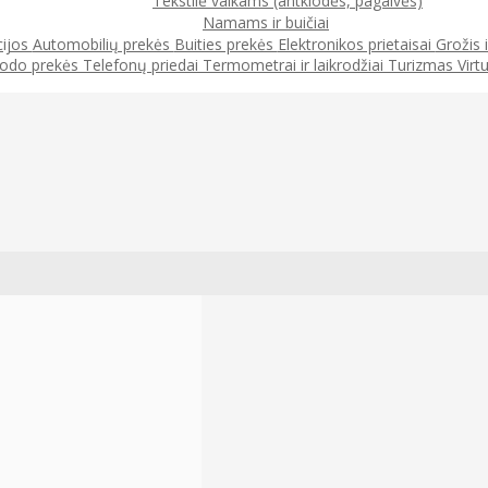
Tekstilė vaikams (antklodės, pagalvės)
Namams ir buičiai
cijos
Automobilių prekės
Buities prekės
Elektronikos prietaisai
Grožis 
odo prekės
Telefonų priedai
Termometrai ir laikrodžiai
Turizmas
Virt