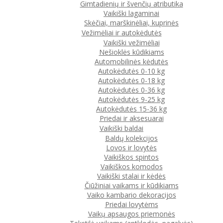
Gimtadienių ir švenčių atributika
Vaikiški lagaminai
Skėčiai, marškinėliai, kuprinės
Vežimėliai ir autokėdutės
Vaikiški vežimėliai
Nešioklės kūdikiams
Automobilinės kėdutės
Autokėdutės 0-10 kg
Autokėdutės 0-18 kg
Autokėdutės 0-36 kg
Autokėdutės 9-25 kg
Autokėdutės 15-36 kg
Priedai ir aksesuarai
Vaikiški baldai
Baldų kolekcijos
Lovos ir lovytės
Vaikiškos spintos
Vaikiškos komodos
Vaikiški stalai ir kėdės
Čiūžiniai vaikams ir kūdikiams
Vaiko kambario dekoracijos
Priedai lovytėms
Vaikų apsaugos priemonės