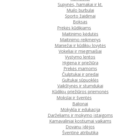
Supynės, hamakai ir kt.
Muilo burbulai
Sporto žaidimai
Boksas
Prekės kūdikiams
Maitinimo kėdutės
Maitinimo reikmenys
Maniežai ir kūdikių lovytės
Vokeliai ir miegmaišiai
Vystymo lentos
Higiena ir priežiūra
Prekės mamoms
Čiulptukai ir priedai
Gultukai sūpuoklės
Vaikštynės ir stumdukai
Kūdikių priežiūros priemonės
Mokslai ir šventės
Balionai
Mokykla ir edukacija
Darželiams ir mokymo įstaigoms
Karnavaliniai kostiumai vaikams
Dovanų įdėjos
Šventinė atributika