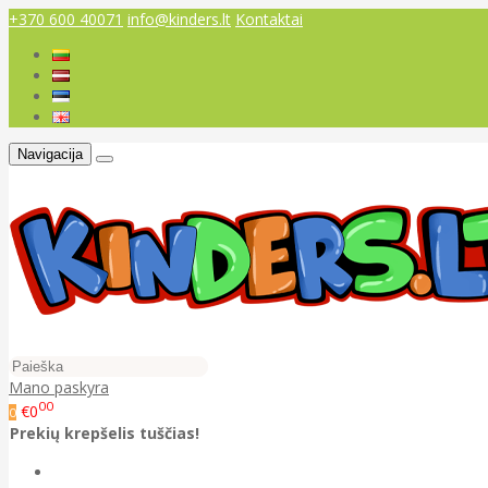
+370 600 40071
info@kinders.lt
Kontaktai
Navigacija
Mano paskyra
00
€0
0
Prekių krepšelis tuščias!