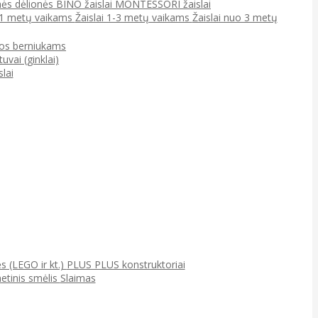
ės dėlionės
BINO žaislai
MONTESSORI žaislai
0-1 metų vaikams
Žaislai 1-3 metų vaikams
Žaislai nuo 3 metų
jos berniukams
tuvai (ginklai)
lai
ės (LEGO ir kt.)
PLUS PLUS konstruktoriai
netinis smėlis
Slaimas