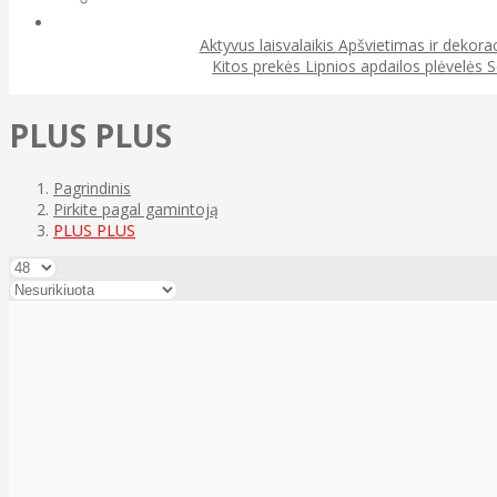
Aktyvus laisvalaikis
Apšvietimas ir dekora
Kitos prekės
Lipnios apdailos plėvelės
S
PLUS PLUS
Pagrindinis
Pirkite pagal gamintoją
PLUS PLUS