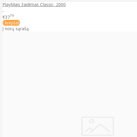
PlayMais žaidimas Classic, 2000
..
79
€37
Į krepšelį
Į norų sąrašą