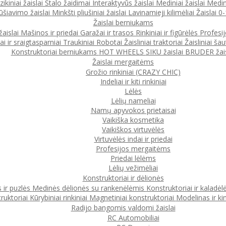
ikiniai žaislai
Stalo žaidimai
Interaktyvūs žaislai
Mediniai žaislai
Medin
ūšiavimo žaislai
Minkšti pliušiniai žaislai
Lavinamieji kilimėliai
Žaislai 
Žaislai berniukams
žaislai
Mašinos ir priedai
Garažai ir trasos
Rinkiniai ir figūrėlės
Profesi
ai ir sraigtasparniai
Traukiniai
Robotai
Žaisliniai traktoriai
Žaisliniai šau
Konstruktoriai berniukams
HOT WHEELS
SIKU žaislai
BRUDER žais
Žaislai mergaitėms
Grožio rinkiniai (CRAZY CHIC)
Indeliai ir kiti rinkiniai
Lėlės
Lėlių nameliai
Namų apyvokos prietaisai
Vaikiška kosmetika
Vaikiškos virtuvėlės
Virtuvėlės indai ir priedai
Profesijos mergaitėms
Priedai lėlėms
Lėlių vežimėliai
Konstruktoriai ir dėlionės
 ir puzlės
Medinės dėlionės su rankenėlėmis
Konstruktoriai ir kaladėl
ruktoriai
Kūrybiniai rinkiniai
Magnetiniai konstruktoriai
Modelinas ir ki
Radijo bangomis valdomi žaislai
RC Automobiliai