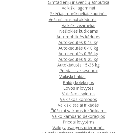
Gimtadienių ir švenčių atributika
Vaikiški lagaminai
Skėčiai, marškinėliai, kuprinės
Vežimėliai ir autokėdutės
Vaikiški vežimėliai
Nešioklės kūdikiams
Automobilinės kėdutės
Autokėdutės 0-10 kg
Autokėdutės 0-18 kg
Autokėdutės 0-36 kg
Autokėdutės 9-25 kg
Autokėdutės 15-36 kg
Priedai ir aksesuarai
Vaikiški baldai
Baldų kolekcijos
Lovos ir lovytės
Vaikiškos spintos
Vaikiškos komodos
Vaikiški stalai ir kėdės
Čiūžiniai vaikams ir kūdikiams
Vaiko kambario dekoracijos
Priedai lovytėms
Vaikų apsaugos priemonės