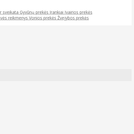
ir sveikata
Gyvūnų prekės
Įrankiai
Įvairios prekės
uvės reikmenys
Vonios prekės
Žvejybos prekės