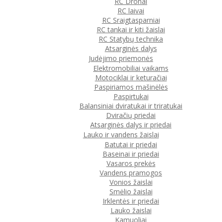
RC Dronai
RC laivai
RC Sraigtasparniai
RC tankai ir kiti žaislai
RC Statybų technika
Atsarginės dalys
Judėjimo priemonės
Elektromobiliai vaikams
Motociklai ir keturačiai
Paspiriamos mašinėlės
Paspirtukai
Balansiniai dviratukai ir triratukai
Dviračių priedai
Atsarginės dalys ir priedai
Lauko ir vandens žaislai
Batutai ir priedai
Baseinai ir priedai
Vasaros prekės
Vandens pramogos
Vonios žaislai
Smėlio žaislai
Irklentės ir priedai
Lauko žaislai
Kamuoliai