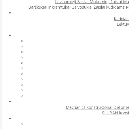
Lavinamieji žaislai
Mokomieji žaislai
Muz
Barškučiai ir kramtukai
Galvosūkiai
Žaislai kūdikiams
R
Kariniai 
Lėktuv
Mechanics konstruktoriai
Dėlionės
SLUBAN konst