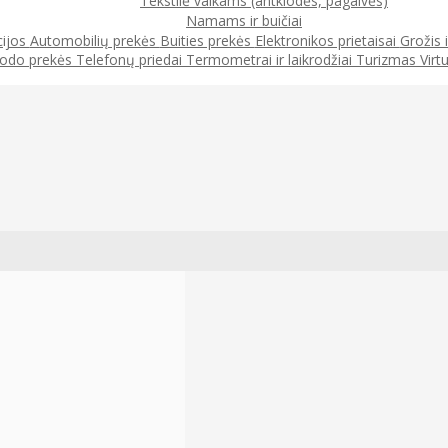
Tekstilė vaikams (antklodės, pagalvės)
Namams ir buičiai
cijos
Automobilių prekės
Buities prekės
Elektronikos prietaisai
Grožis 
odo prekės
Telefonų priedai
Termometrai ir laikrodžiai
Turizmas
Virt