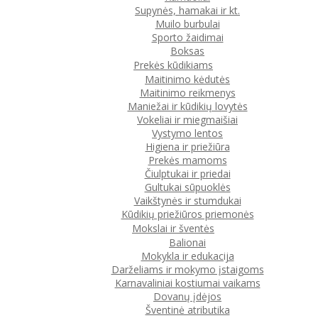
Supynės, hamakai ir kt.
Muilo burbulai
Sporto žaidimai
Boksas
Prekės kūdikiams
Maitinimo kėdutės
Maitinimo reikmenys
Maniežai ir kūdikių lovytės
Vokeliai ir miegmaišiai
Vystymo lentos
Higiena ir priežiūra
Prekės mamoms
Čiulptukai ir priedai
Gultukai sūpuoklės
Vaikštynės ir stumdukai
Kūdikių priežiūros priemonės
Mokslai ir šventės
Balionai
Mokykla ir edukacija
Darželiams ir mokymo įstaigoms
Karnavaliniai kostiumai vaikams
Dovanų įdėjos
Šventinė atributika