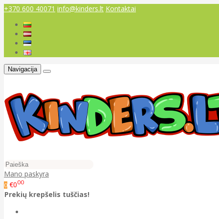
+370 600 40071
info@kinders.lt
Kontaktai
Navigacija
Mano paskyra
00
€0
0
Prekių krepšelis tuščias!