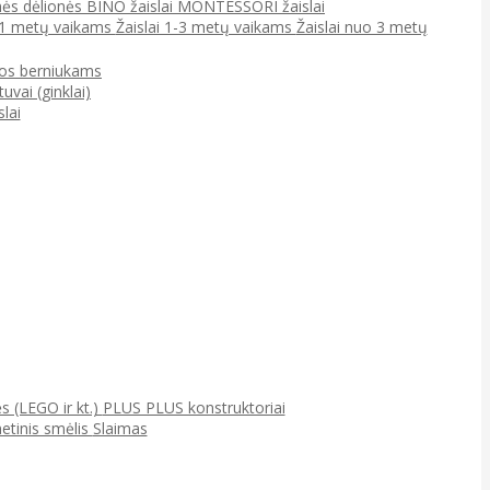
ės dėlionės
BINO žaislai
MONTESSORI žaislai
0-1 metų vaikams
Žaislai 1-3 metų vaikams
Žaislai nuo 3 metų
jos berniukams
tuvai (ginklai)
lai
ės (LEGO ir kt.)
PLUS PLUS konstruktoriai
netinis smėlis
Slaimas