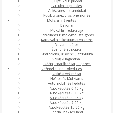
Čiulptukai ir priedai
Gultukai sūpuoklės
Vaikštynės ir stumdukai
Kūdikių priežiūros priemonės
Mokslai ir šventės
Balionai
Mokykla ir edukacija
Darželiams ir mokymo įstaigoms
Karnavaliniai kostiumai vaikams
Dovanų įdėjos
Šventinė atributika
Gimtadienių ir švenčių atributika
Vaikiški lagaminai
Skėčiai, marškinėliai, kuprinės
Vežimėliai ir autokėdutės
Vaikiški vežimėliai
Nešioklės kūdikiams
Automobilinės kėdutės
Autokėdutės 0-10 kg
Autokėdutės 0-18 kg
Autokėdutės 0-36 kg
Autokėdutės 9-25 kg
Autokėdutės 15-36 kg
Priedai ir aksesuarai