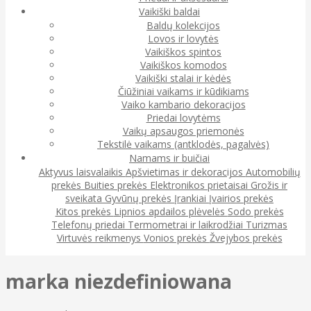
Vaikiški baldai
Baldų kolekcijos
Lovos ir lovytės
Vaikiškos spintos
Vaikiškos komodos
Vaikiški stalai ir kėdės
Čiūžiniai vaikams ir kūdikiams
Vaiko kambario dekoracijos
Priedai lovytėms
Vaikų apsaugos priemonės
Tekstilė vaikams (antklodės, pagalvės)
Namams ir buičiai
Aktyvus laisvalaikis
Apšvietimas ir dekoracijos
Automobilių
prekės
Buities prekės
Elektronikos prietaisai
Grožis ir
sveikata
Gyvūnų prekės
Įrankiai
Įvairios prekės
Kitos prekės
Lipnios apdailos plėvelės
Sodo prekės
Telefonų priedai
Termometrai ir laikrodžiai
Turizmas
Virtuvės reikmenys
Vonios prekės
Žvejybos prekės
marka niezdefiniowana