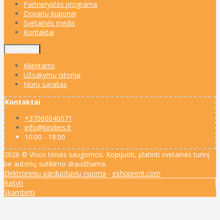
Partnerystės programa
Dovanų kuponai
Svetainės medis
Kontaktai
Klientams
Klientams
Užsakymų istorija
Norų sąrašas
Kontaktai
+37060040071
info@kinders.lt
10:00 - 18:00
2026 © Visos teisės saugomos. Kopijuoti, platinti svetainės turinį
be autorių sutikimo draudžiama.
Elektroninių parduotuvių nuoma
-
eshoprent.com
Rašyti
Skambinti