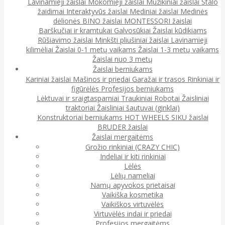
Lavinamieji žaislai
Mokomieji žaislai
Muzikiniai žaislai
Stalo
žaidimai
Interaktyvūs žaislai
Mediniai žaislai
Medinės
dėlionės
BINO žaislai
MONTESSORI žaislai
Barškučiai ir kramtukai
Galvosūkiai
Žaislai kūdikiams
Rūšiavimo žaislai
Minkšti pliušiniai žaislai
Lavinamieji
kilimėliai
Žaislai 0-1 metų vaikams
Žaislai 1-3 metų vaikams
Žaislai nuo 3 metų
Žaislai berniukams
Kariniai žaislai
Mašinos ir priedai
Garažai ir trasos
Rinkiniai ir
figūrėlės
Profesijos berniukams
Lėktuvai ir sraigtasparniai
Traukiniai
Robotai
Žaisliniai
traktoriai
Žaisliniai šautuvai (ginklai)
Konstruktoriai berniukams
HOT WHEELS
SIKU žaislai
BRUDER žaislai
Žaislai mergaitėms
Grožio rinkiniai (CRAZY CHIC)
Indeliai ir kiti rinkiniai
Lėlės
Lėlių nameliai
Namų apyvokos prietaisai
Vaikiška kosmetika
Vaikiškos virtuvėlės
Virtuvėlės indai ir priedai
Profesijos mergaitėms