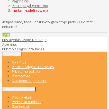
Pagrindinis
Pirkite pagal gamintoją
marka niezdefiniowana
Atsiprašome, tačiau pasirinkto gamintojo prekių šiuo metu
neturime!
Grįžti
Pristatymas visoje Lietuvoje
Apie mus
Pirkimo sąlygos ir taisyklės
Informacija
Apie mus
Pirkimo sąlygos ir taisyklės
Privatumo politika
Pristatymas
Naujienos ir patarimai
Klientų aptarnavimas
Visos prekės
Prekės su nuolaida
Gamintojai