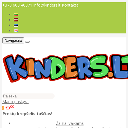
+370 600 40071
info@kinders.lt
Kontaktai
Navigacija
Mano paskyra
00
€0
0
Prekių krepšelis tuščias!
Žaislai vaikams