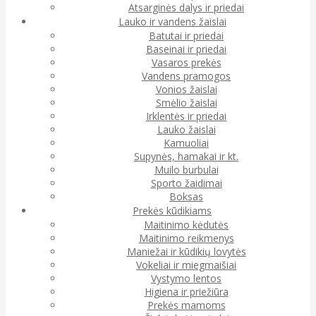
Atsarginės dalys ir priedai
Lauko ir vandens žaislai
Batutai ir priedai
Baseinai ir priedai
Vasaros prekės
Vandens pramogos
Vonios žaislai
Smėlio žaislai
Irklentės ir priedai
Lauko žaislai
Kamuoliai
Supynės, hamakai ir kt.
Muilo burbulai
Sporto žaidimai
Boksas
Prekės kūdikiams
Maitinimo kėdutės
Maitinimo reikmenys
Maniežai ir kūdikių lovytės
Vokeliai ir miegmaišiai
Vystymo lentos
Higiena ir priežiūra
Prekės mamoms