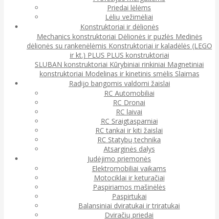
Priedai lėlėms
Lėlių vežimėliai
Konstruktoriai ir dėlionės
Mechanics konstruktoriai
Dėlionės ir puzlės
Medinės
dėlionės su rankenėlėmis
Konstruktoriai ir kaladėlės (LEGO
ir kt.)
PLUS PLUS konstruktoriai
SLUBAN konstruktoriai
Kūrybiniai rinkiniai
Magnetiniai
konstruktoriai
Modelinas ir kinetinis smėlis
Slaimas
Radijo bangomis valdomi žaislai
RC Automobiliai
RC Dronai
RC laivai
RC Sraigtasparniai
RC tankai ir kiti žaislai
RC Statybų technika
Atsarginės dalys
Judėjimo priemonės
Elektromobiliai vaikams
Motociklai ir keturačiai
Paspiriamos mašinėlės
Paspirtukai
Balansiniai dviratukai ir triratukai
Dviračių priedai