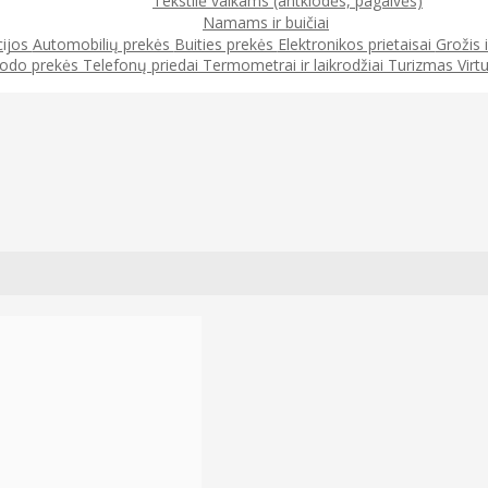
Tekstilė vaikams (antklodės, pagalvės)
Namams ir buičiai
cijos
Automobilių prekės
Buities prekės
Elektronikos prietaisai
Grožis 
odo prekės
Telefonų priedai
Termometrai ir laikrodžiai
Turizmas
Virt