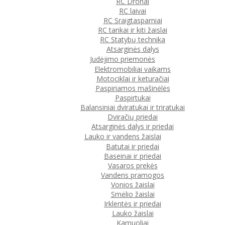
RC Dronai
RC laivai
RC Sraigtasparniai
RC tankai ir kiti žaislai
RC Statybų technika
Atsarginės dalys
Judėjimo priemonės
Elektromobiliai vaikams
Motociklai ir keturačiai
Paspiriamos mašinėlės
Paspirtukai
Balansiniai dviratukai ir triratukai
Dviračių priedai
Atsarginės dalys ir priedai
Lauko ir vandens žaislai
Batutai ir priedai
Baseinai ir priedai
Vasaros prekės
Vandens pramogos
Vonios žaislai
Smėlio žaislai
Irklentės ir priedai
Lauko žaislai
Kamuoliai