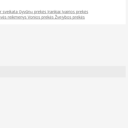
ir sveikata
Gyvūnų prekės
Įrankiai
Įvairios prekės
uvės reikmenys
Vonios prekės
Žvejybos prekės