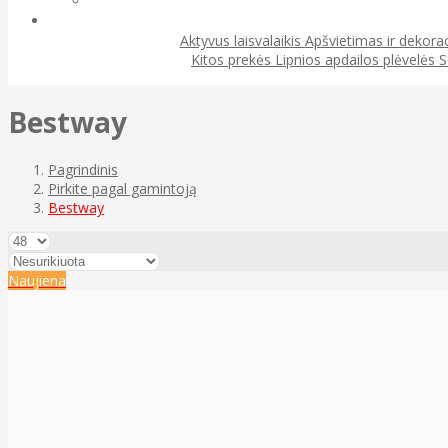
Aktyvus laisvalaikis
Apšvietimas ir dekora
Kitos prekės
Lipnios apdailos plėvelės
S
Bestway
Pagrindinis
Pirkite pagal gamintoją
Bestway
Naujiena