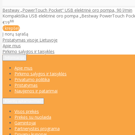
Bestway „PowerTouch Pocket“ USB elektrinė oro pompa, 90 l/min
Kompaktiška USB elektrinė oro pompa „Bestway PowerTouch Pocket“
88
€19
Į krepšelį
Į norų sąrašą
Pristatymas visoje Lietuvoje
Apie mus
Pirkimo sąlygos ir taisyklės
Informacija
Apie mus
Pirkimo sąlygos ir taisyklės
Privatumo politika
Pristatymas
Naujienos ir patarimai
Klientų aptarnavimas
Visos prekės
Prekės su nuolaida
Gamintojai
Partnerystės programa
Dovanų kuponai