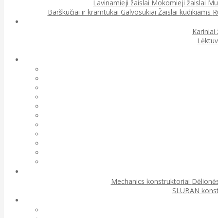
Lavinamieji žaislai
Mokomieji žaislai
Muz
Barškučiai ir kramtukai
Galvosūkiai
Žaislai kūdikiams
R
Kariniai 
Lėktuv
Mechanics konstruktoriai
Dėlionės
SLUBAN konst