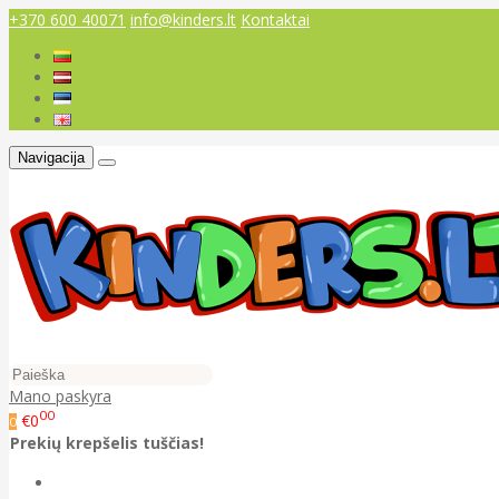
+370 600 40071
info@kinders.lt
Kontaktai
Navigacija
Mano paskyra
00
€0
0
Prekių krepšelis tuščias!