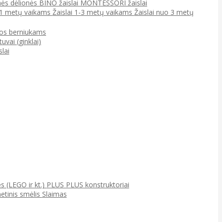
ės dėlionės
BINO žaislai
MONTESSORI žaislai
0-1 metų vaikams
Žaislai 1-3 metų vaikams
Žaislai nuo 3 metų
jos berniukams
tuvai (ginklai)
lai
ės (LEGO ir kt.)
PLUS PLUS konstruktoriai
netinis smėlis
Slaimas