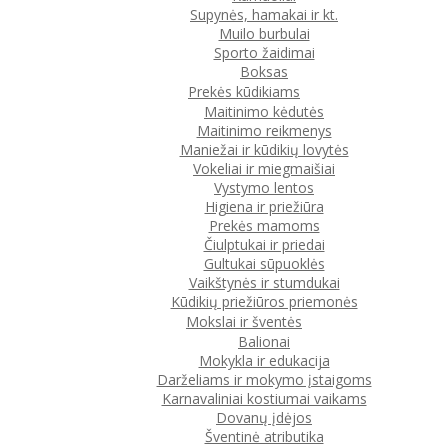
Supynės, hamakai ir kt.
Muilo burbulai
Sporto žaidimai
Boksas
Prekės kūdikiams
Maitinimo kėdutės
Maitinimo reikmenys
Maniežai ir kūdikių lovytės
Vokeliai ir miegmaišiai
Vystymo lentos
Higiena ir priežiūra
Prekės mamoms
Čiulptukai ir priedai
Gultukai sūpuoklės
Vaikštynės ir stumdukai
Kūdikių priežiūros priemonės
Mokslai ir šventės
Balionai
Mokykla ir edukacija
Darželiams ir mokymo įstaigoms
Karnavaliniai kostiumai vaikams
Dovanų įdėjos
Šventinė atributika