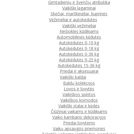
Gimtadienių ir švenčių atributika
Vaikiški lagaminai
Skėčiai, marškinėliai, kuprinės
Vežimėliai ir autokėdutės
Vaikiški vežimėliai
Nešioklės kūdikiams
Automobilinės kėdutės
Autokėdutės 0-10 kg
Autokėdutės 0-18 kg
Autokėdutės 0-36 kg
Autokėdutės 9-25 kg
Autokėdutės 15-36 kg
Priedai ir aksesuarai
Vaikiški baldai
Baldų kolekcijos
Lovos ir lovytės
Vaikiškos spintos
Vaikiškos komodos
Vaikiški stalai ir kėdės
Čiūžiniai vaikams ir kūdikiams
Vaiko kambario dekoracijos
Priedai lovytėms
Vaikų apsaugos priemonės