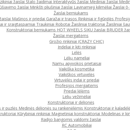
ikiniai žaislai
Stalo žaidimai
Interaktyvūs žaislai
Mediniai žaislai
Medin
ūšiavimo žaislai
Minkšti pliušiniai žaislai
Lavinamieji kilimėliai
Žaislai 
Žaislai berniukams
žaislai
Mašinos ir priedai
Garažai ir trasos
Rinkiniai ir figūrėlės
Profesi
ai ir sraigtasparniai
Traukiniai
Robotai
Žaisliniai traktoriai
Žaisliniai šau
Konstruktoriai berniukams
HOT WHEELS
SIKU žaislai
BRUDER žais
Žaislai mergaitėms
Grožio rinkiniai (CRAZY CHIC)
Indeliai ir kiti rinkiniai
Lėlės
Lėlių nameliai
Namų apyvokos prietaisai
Vaikiška kosmetika
Vaikiškos virtuvėlės
Virtuvėlės indai ir priedai
Profesijos mergaitėms
Priedai lėlėms
Lėlių vežimėliai
Konstruktoriai ir dėlionės
 ir puzlės
Medinės dėlionės su rankenėlėmis
Konstruktoriai ir kaladėl
ruktoriai
Kūrybiniai rinkiniai
Magnetiniai konstruktoriai
Modelinas ir ki
Radijo bangomis valdomi žaislai
RC Automobiliai