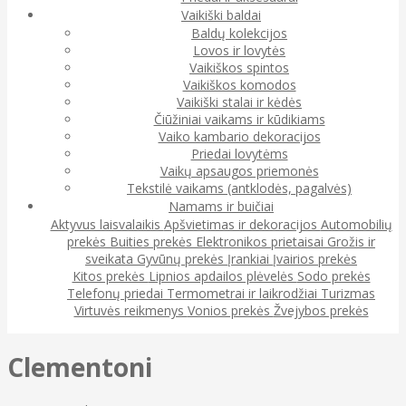
Vaikiški baldai
Baldų kolekcijos
Lovos ir lovytės
Vaikiškos spintos
Vaikiškos komodos
Vaikiški stalai ir kėdės
Čiūžiniai vaikams ir kūdikiams
Vaiko kambario dekoracijos
Priedai lovytėms
Vaikų apsaugos priemonės
Tekstilė vaikams (antklodės, pagalvės)
Namams ir buičiai
Aktyvus laisvalaikis
Apšvietimas ir dekoracijos
Automobilių
prekės
Buities prekės
Elektronikos prietaisai
Grožis ir
sveikata
Gyvūnų prekės
Įrankiai
Įvairios prekės
Kitos prekės
Lipnios apdailos plėvelės
Sodo prekės
Telefonų priedai
Termometrai ir laikrodžiai
Turizmas
Virtuvės reikmenys
Vonios prekės
Žvejybos prekės
Clementoni