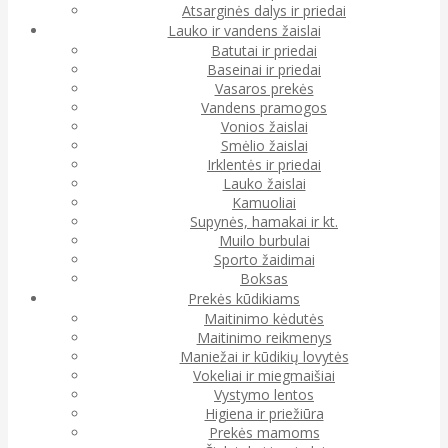
Atsarginės dalys ir priedai
Lauko ir vandens žaislai
Batutai ir priedai
Baseinai ir priedai
Vasaros prekės
Vandens pramogos
Vonios žaislai
Smėlio žaislai
Irklentės ir priedai
Lauko žaislai
Kamuoliai
Supynės, hamakai ir kt.
Muilo burbulai
Sporto žaidimai
Boksas
Prekės kūdikiams
Maitinimo kėdutės
Maitinimo reikmenys
Maniežai ir kūdikių lovytės
Vokeliai ir miegmaišiai
Vystymo lentos
Higiena ir priežiūra
Prekės mamoms