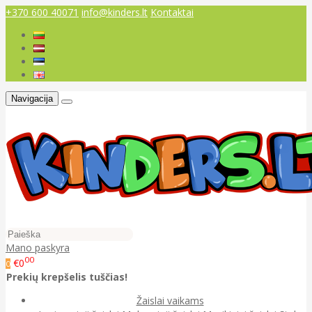
+370 600 40071
info@kinders.lt
Kontaktai
Navigacija
Mano paskyra
00
€0
0
Prekių krepšelis tuščias!
Žaislai vaikams