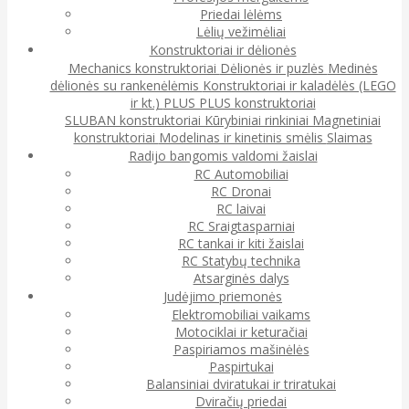
Priedai lėlėms
Lėlių vežimėliai
Konstruktoriai ir dėlionės
Mechanics konstruktoriai
Dėlionės ir puzlės
Medinės
dėlionės su rankenėlėmis
Konstruktoriai ir kaladėlės (LEGO
ir kt.)
PLUS PLUS konstruktoriai
SLUBAN konstruktoriai
Kūrybiniai rinkiniai
Magnetiniai
konstruktoriai
Modelinas ir kinetinis smėlis
Slaimas
Radijo bangomis valdomi žaislai
RC Automobiliai
RC Dronai
RC laivai
RC Sraigtasparniai
RC tankai ir kiti žaislai
RC Statybų technika
Atsarginės dalys
Judėjimo priemonės
Elektromobiliai vaikams
Motociklai ir keturačiai
Paspiriamos mašinėlės
Paspirtukai
Balansiniai dviratukai ir triratukai
Dviračių priedai