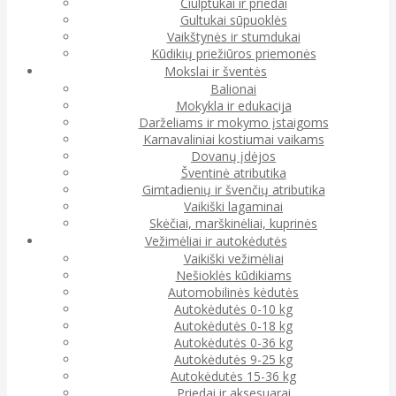
Čiulptukai ir priedai
Gultukai sūpuoklės
Vaikštynės ir stumdukai
Kūdikių priežiūros priemonės
Mokslai ir šventės
Balionai
Mokykla ir edukacija
Darželiams ir mokymo įstaigoms
Karnavaliniai kostiumai vaikams
Dovanų įdėjos
Šventinė atributika
Gimtadienių ir švenčių atributika
Vaikiški lagaminai
Skėčiai, marškinėliai, kuprinės
Vežimėliai ir autokėdutės
Vaikiški vežimėliai
Nešioklės kūdikiams
Automobilinės kėdutės
Autokėdutės 0-10 kg
Autokėdutės 0-18 kg
Autokėdutės 0-36 kg
Autokėdutės 9-25 kg
Autokėdutės 15-36 kg
Priedai ir aksesuarai