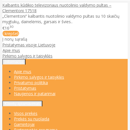
Kalbantis kūdikio televizoriaus nuotolinio valdymo pultas –
Clementoni 17518
„Clementoni“ kalbantis nuotolinio valdymo pultas su 10 skaičių
mygtukų, dainelėmis, garsais ir švies..
30
€16
Į krepšelį
Į norų sąrašą
Pristatymas visoje Lietuvoje
Apie mus
Pirkimo sąlygos ir taisyklės
Informacija
Apie mus
Pirkimo sąlygos ir taisyklės
Privatumo politika
Pristatymas
Naujienos ir patarimai
Klientų aptarnavimas
Visos prekės
Prekės su nuolaida
Gamintojai
Partnerystės programa