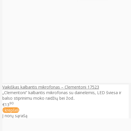
Vaikiškas kalbantis mikrofonas – Clementoni 17523
„Clementoni“ kalbantis mikrofonas su dainelėmis, LED šviesa ir
balso stiprinimu moko raidžių bei žod..
90
€13
Į krepšelį
Į norų sąrašą