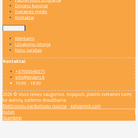
Dovanų kuponai
Svetainės medis
Kontaktai
Klientams
Klientams
Užsakymų istorija
Norų sąrašas
Kontaktai
+37060040071
info@kinders.lt
10:00 - 18:00
2026 © Visos teisės saugomos. Kopijuoti, platinti svetainės turinį
be autorių sutikimo draudžiama.
Elektroninių parduotuvių nuoma
-
eshoprent.com
Rašyti
Skambinti