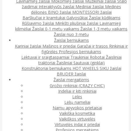
Lavinamieji žaislai
Mokomieji žaislai
Muzikiniai žaislai
Stalo
žaidimai
Interaktyvūs žaislai
Mediniai žaislai
Medinės
dėlionės
BINO žaislai
MONTESSORI žaislai
Barškučiai ir kramtukai
Galvosūkiai
Žaislai kūdikiams
Rūšiavimo žaislai
Minkšti pliušiniai žaislai
Lavinamieji
kilimėliai
Žaislai 0-1 metų vaikams
Žaislai 1-3 metų vaikams
Žaislai nuo 3 metų
Žaislai berniukams
Kariniai žaislai
Mašinos ir priedai
Garažai ir trasos
Rinkiniai ir
figūrėlės
Profesijos berniukams
Lėktuvai ir sraigtasparniai
Traukiniai
Robotai
Žaisliniai
traktoriai
Žaisliniai šautuvai (ginklai)
Konstruktoriai berniukams
HOT WHEELS
SIKU žaislai
BRUDER žaislai
Žaislai mergaitėms
Grožio rinkiniai (CRAZY CHIC)
Indeliai ir kiti rinkiniai
Lėlės
Lėlių nameliai
Namų apyvokos prietaisai
Vaikiška kosmetika
Vaikiškos virtuvėlės
Virtuvėlės indai ir priedai
Profesijos mergaitėms