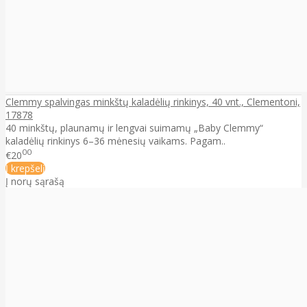
Clemmy spalvingas minkštų kaladėlių rinkinys, 40 vnt., Clementoni,
17878
40 minkštų, plaunamų ir lengvai suimamų „Baby Clemmy“
kaladėlių rinkinys 6–36 mėnesių vaikams. Pagam..
00
€20
Į krepšelį
Į norų sąrašą