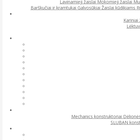
Lavinamieji žaislai
Mokomieji žaislai
Muz
Barškučiai ir kramtukai
Galvosūkiai
Žaislai kūdikiams
R
Kariniai 
Lėktuv
Mechanics konstruktoriai
Dėlionės
SLUBAN konst