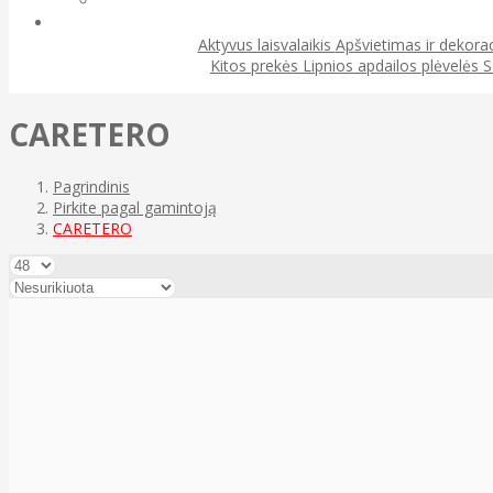
Aktyvus laisvalaikis
Apšvietimas ir dekora
Kitos prekės
Lipnios apdailos plėvelės
S
CARETERO
Pagrindinis
Pirkite pagal gamintoją
CARETERO