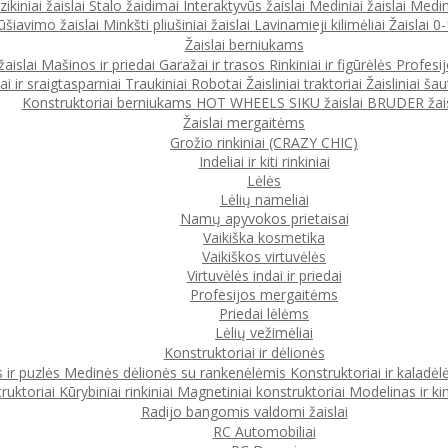
ikiniai žaislai
Stalo žaidimai
Interaktyvūs žaislai
Mediniai žaislai
Medin
ūšiavimo žaislai
Minkšti pliušiniai žaislai
Lavinamieji kilimėliai
Žaislai 
Žaislai berniukams
žaislai
Mašinos ir priedai
Garažai ir trasos
Rinkiniai ir figūrėlės
Profesi
ai ir sraigtasparniai
Traukiniai
Robotai
Žaisliniai traktoriai
Žaisliniai šau
Konstruktoriai berniukams
HOT WHEELS
SIKU žaislai
BRUDER žais
Žaislai mergaitėms
Grožio rinkiniai (CRAZY CHIC)
Indeliai ir kiti rinkiniai
Lėlės
Lėlių nameliai
Namų apyvokos prietaisai
Vaikiška kosmetika
Vaikiškos virtuvėlės
Virtuvėlės indai ir priedai
Profesijos mergaitėms
Priedai lėlėms
Lėlių vežimėliai
Konstruktoriai ir dėlionės
 ir puzlės
Medinės dėlionės su rankenėlėmis
Konstruktoriai ir kaladėl
ruktoriai
Kūrybiniai rinkiniai
Magnetiniai konstruktoriai
Modelinas ir ki
Radijo bangomis valdomi žaislai
RC Automobiliai