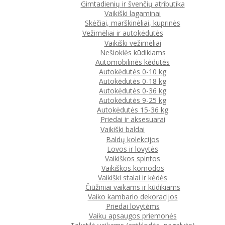
Gimtadienių ir švenčių atributika
Vaikiški lagaminai
Skėčiai, marškinėliai, kuprinės
Vežimėliai ir autokėdutės
Vaikiški vežimėliai
Nešioklės kūdikiams
Automobilinės kėdutės
Autokėdutės 0-10 kg
Autokėdutės 0-18 kg
Autokėdutės 0-36 kg
Autokėdutės 9-25 kg
Autokėdutės 15-36 kg
Priedai ir aksesuarai
Vaikiški baldai
Baldų kolekcijos
Lovos ir lovytės
Vaikiškos spintos
Vaikiškos komodos
Vaikiški stalai ir kėdės
Čiūžiniai vaikams ir kūdikiams
Vaiko kambario dekoracijos
Priedai lovytėms
Vaikų apsaugos priemonės