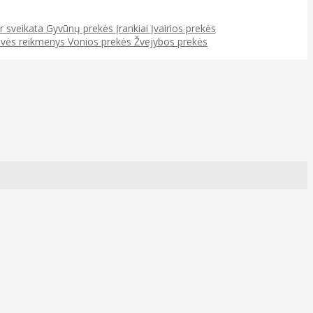
ir sveikata
Gyvūnų prekės
Įrankiai
Įvairios prekės
uvės reikmenys
Vonios prekės
Žvejybos prekės