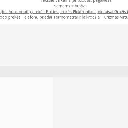
Tekstilė vaikams (antklodės, pagalvės)
Namams ir buičiai
cijos
Automobilių prekės
Buities prekės
Elektronikos prietaisai
Grožis 
odo prekės
Telefonų priedai
Termometrai ir laikrodžiai
Turizmas
Virt