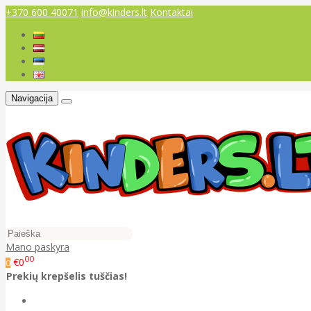
+370 600 40071
info@kinders.lt
Kontaktai
Navigacija
Mano paskyra
00
€0
0
Prekių krepšelis tuščias!