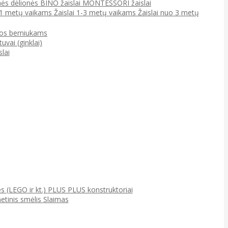
ės dėlionės
BINO žaislai
MONTESSORI žaislai
0-1 metų vaikams
Žaislai 1-3 metų vaikams
Žaislai nuo 3 metų
jos berniukams
tuvai (ginklai)
lai
ės (LEGO ir kt.)
PLUS PLUS konstruktoriai
netinis smėlis
Slaimas