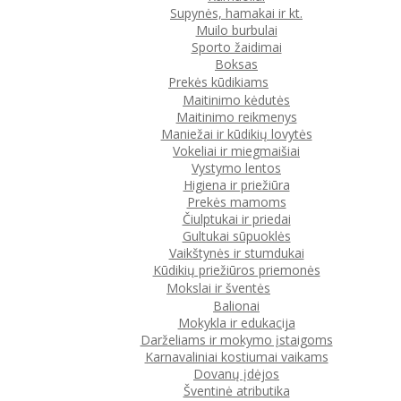
Supynės, hamakai ir kt.
Muilo burbulai
Sporto žaidimai
Boksas
Prekės kūdikiams
Maitinimo kėdutės
Maitinimo reikmenys
Maniežai ir kūdikių lovytės
Vokeliai ir miegmaišiai
Vystymo lentos
Higiena ir priežiūra
Prekės mamoms
Čiulptukai ir priedai
Gultukai sūpuoklės
Vaikštynės ir stumdukai
Kūdikių priežiūros priemonės
Mokslai ir šventės
Balionai
Mokykla ir edukacija
Darželiams ir mokymo įstaigoms
Karnavaliniai kostiumai vaikams
Dovanų įdėjos
Šventinė atributika