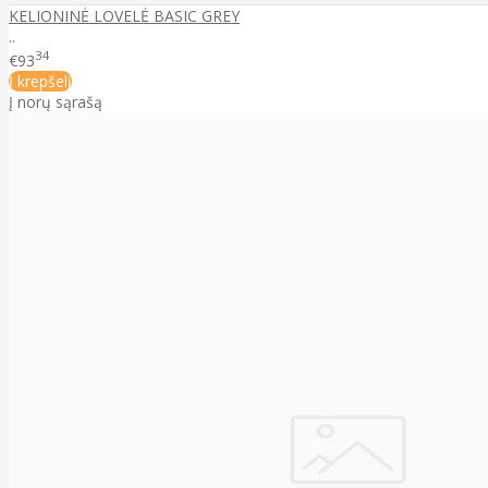
KELIONINĖ LOVELĖ BASIC GREY
..
34
€93
Į krepšelį
Į norų sąrašą