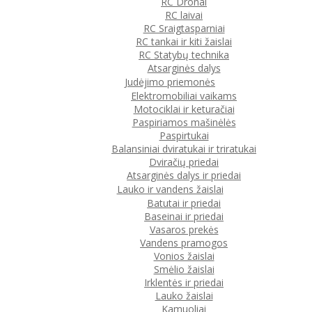
RC Dronai
RC laivai
RC Sraigtasparniai
RC tankai ir kiti žaislai
RC Statybų technika
Atsarginės dalys
Judėjimo priemonės
Elektromobiliai vaikams
Motociklai ir keturačiai
Paspiriamos mašinėlės
Paspirtukai
Balansiniai dviratukai ir triratukai
Dviračių priedai
Atsarginės dalys ir priedai
Lauko ir vandens žaislai
Batutai ir priedai
Baseinai ir priedai
Vasaros prekės
Vandens pramogos
Vonios žaislai
Smėlio žaislai
Irklentės ir priedai
Lauko žaislai
Kamuoliai