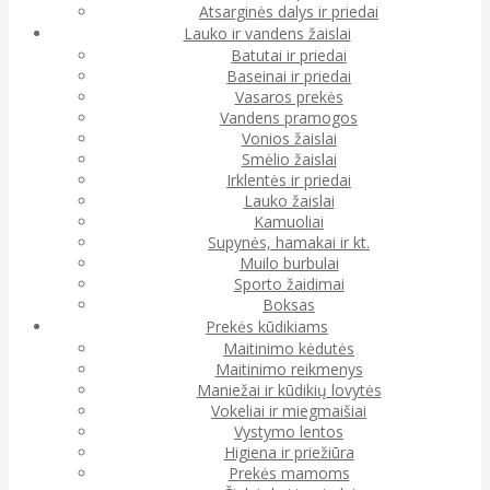
Atsarginės dalys ir priedai
Lauko ir vandens žaislai
Batutai ir priedai
Baseinai ir priedai
Vasaros prekės
Vandens pramogos
Vonios žaislai
Smėlio žaislai
Irklentės ir priedai
Lauko žaislai
Kamuoliai
Supynės, hamakai ir kt.
Muilo burbulai
Sporto žaidimai
Boksas
Prekės kūdikiams
Maitinimo kėdutės
Maitinimo reikmenys
Maniežai ir kūdikių lovytės
Vokeliai ir miegmaišiai
Vystymo lentos
Higiena ir priežiūra
Prekės mamoms