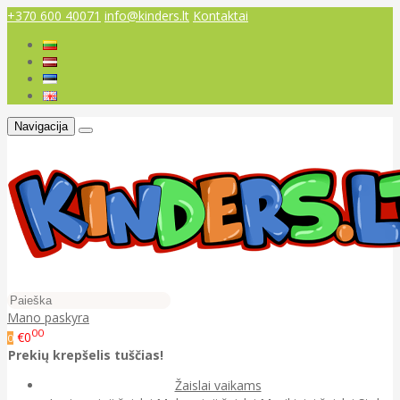
+370 600 40071
info@kinders.lt
Kontaktai
Navigacija
Mano paskyra
00
€0
0
Prekių krepšelis tuščias!
Žaislai vaikams