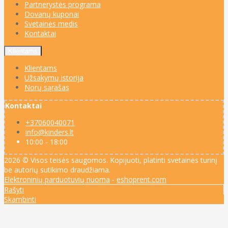
Partnerystės programa
Dovanų kuponai
Svetainės medis
Kontaktai
Klientams
Klientams
Užsakymų istorija
Norų sąrašas
Kontaktai
+37060040071
info@kinders.lt
10:00 - 18:00
2026 © Visos teisės saugomos. Kopijuoti, platinti svetainės turinį
be autorių sutikimo draudžiama.
Elektroninių parduotuvių nuoma
-
eshoprent.com
Rašyti
Skambinti