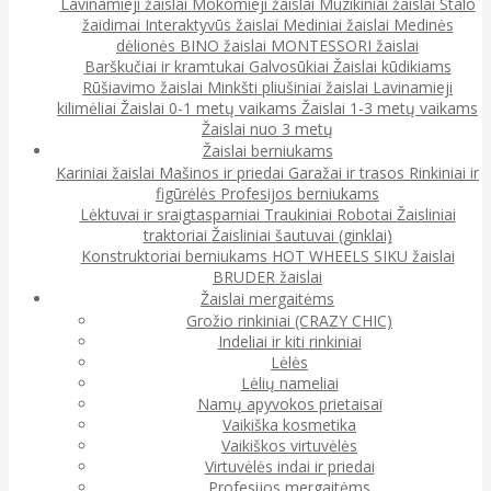
Lavinamieji žaislai
Mokomieji žaislai
Muzikiniai žaislai
Stalo
žaidimai
Interaktyvūs žaislai
Mediniai žaislai
Medinės
dėlionės
BINO žaislai
MONTESSORI žaislai
Barškučiai ir kramtukai
Galvosūkiai
Žaislai kūdikiams
Rūšiavimo žaislai
Minkšti pliušiniai žaislai
Lavinamieji
kilimėliai
Žaislai 0-1 metų vaikams
Žaislai 1-3 metų vaikams
Žaislai nuo 3 metų
Žaislai berniukams
Kariniai žaislai
Mašinos ir priedai
Garažai ir trasos
Rinkiniai ir
figūrėlės
Profesijos berniukams
Lėktuvai ir sraigtasparniai
Traukiniai
Robotai
Žaisliniai
traktoriai
Žaisliniai šautuvai (ginklai)
Konstruktoriai berniukams
HOT WHEELS
SIKU žaislai
BRUDER žaislai
Žaislai mergaitėms
Grožio rinkiniai (CRAZY CHIC)
Indeliai ir kiti rinkiniai
Lėlės
Lėlių nameliai
Namų apyvokos prietaisai
Vaikiška kosmetika
Vaikiškos virtuvėlės
Virtuvėlės indai ir priedai
Profesijos mergaitėms