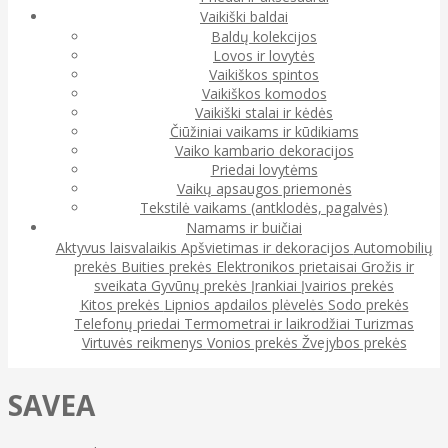
Vaikiški baldai
Baldų kolekcijos
Lovos ir lovytės
Vaikiškos spintos
Vaikiškos komodos
Vaikiški stalai ir kėdės
Čiūžiniai vaikams ir kūdikiams
Vaiko kambario dekoracijos
Priedai lovytėms
Vaikų apsaugos priemonės
Tekstilė vaikams (antklodės, pagalvės)
Namams ir buičiai
Aktyvus laisvalaikis
Apšvietimas ir dekoracijos
Automobilių
prekės
Buities prekės
Elektronikos prietaisai
Grožis ir
sveikata
Gyvūnų prekės
Įrankiai
Įvairios prekės
Kitos prekės
Lipnios apdailos plėvelės
Sodo prekės
Telefonų priedai
Termometrai ir laikrodžiai
Turizmas
Virtuvės reikmenys
Vonios prekės
Žvejybos prekės
SAVEA