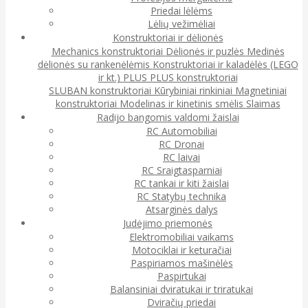
Priedai lėlėms
Lėlių vežimėliai
Konstruktoriai ir dėlionės
Mechanics konstruktoriai
Dėlionės ir puzlės
Medinės
dėlionės su rankenėlėmis
Konstruktoriai ir kaladėlės (LEGO
ir kt.)
PLUS PLUS konstruktoriai
SLUBAN konstruktoriai
Kūrybiniai rinkiniai
Magnetiniai
konstruktoriai
Modelinas ir kinetinis smėlis
Slaimas
Radijo bangomis valdomi žaislai
RC Automobiliai
RC Dronai
RC laivai
RC Sraigtasparniai
RC tankai ir kiti žaislai
RC Statybų technika
Atsarginės dalys
Judėjimo priemonės
Elektromobiliai vaikams
Motociklai ir keturačiai
Paspiriamos mašinėlės
Paspirtukai
Balansiniai dviratukai ir triratukai
Dviračių priedai