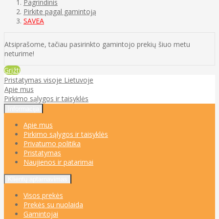
Pagrindinis
Pirkite pagal gamintoją
SAVEA
Atsiprašome, tačiau pasirinkto gamintojo prekių šiuo metu
neturime!
Grįžti
Pristatymas visoje Lietuvoje
Apie mus
Pirkimo sąlygos ir taisyklės
Informacija
Apie mus
Pirkimo sąlygos ir taisyklės
Privatumo politika
Pristatymas
Naujienos ir patarimai
Klientų aptarnavimas
Visos prekės
Prekės su nuolaida
Gamintojai