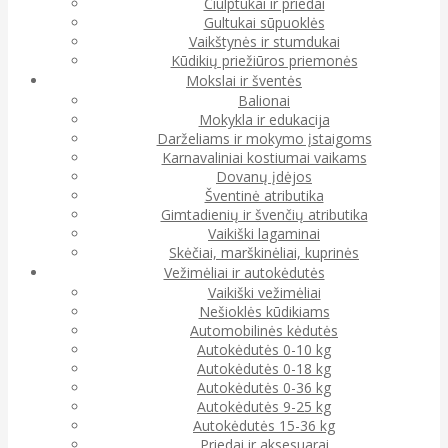
Čiulptukai ir priedai
Gultukai sūpuoklės
Vaikštynės ir stumdukai
Kūdikių priežiūros priemonės
Mokslai ir šventės
Balionai
Mokykla ir edukacija
Darželiams ir mokymo įstaigoms
Karnavaliniai kostiumai vaikams
Dovanų įdėjos
Šventinė atributika
Gimtadienių ir švenčių atributika
Vaikiški lagaminai
Skėčiai, marškinėliai, kuprinės
Vežimėliai ir autokėdutės
Vaikiški vežimėliai
Nešioklės kūdikiams
Automobilinės kėdutės
Autokėdutės 0-10 kg
Autokėdutės 0-18 kg
Autokėdutės 0-36 kg
Autokėdutės 9-25 kg
Autokėdutės 15-36 kg
Priedai ir aksesuarai