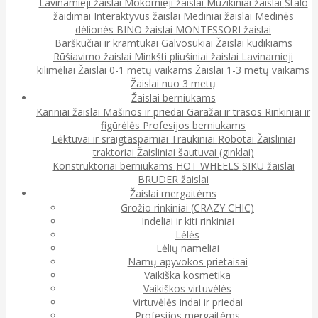
Lavinamieji žaislai
Mokomieji žaislai
Muzikiniai žaislai
Stalo
žaidimai
Interaktyvūs žaislai
Mediniai žaislai
Medinės
dėlionės
BINO žaislai
MONTESSORI žaislai
Barškučiai ir kramtukai
Galvosūkiai
Žaislai kūdikiams
Rūšiavimo žaislai
Minkšti pliušiniai žaislai
Lavinamieji
kilimėliai
Žaislai 0-1 metų vaikams
Žaislai 1-3 metų vaikams
Žaislai nuo 3 metų
Žaislai berniukams
Kariniai žaislai
Mašinos ir priedai
Garažai ir trasos
Rinkiniai ir
figūrėlės
Profesijos berniukams
Lėktuvai ir sraigtasparniai
Traukiniai
Robotai
Žaisliniai
traktoriai
Žaisliniai šautuvai (ginklai)
Konstruktoriai berniukams
HOT WHEELS
SIKU žaislai
BRUDER žaislai
Žaislai mergaitėms
Grožio rinkiniai (CRAZY CHIC)
Indeliai ir kiti rinkiniai
Lėlės
Lėlių nameliai
Namų apyvokos prietaisai
Vaikiška kosmetika
Vaikiškos virtuvėlės
Virtuvėlės indai ir priedai
Profesijos mergaitėms