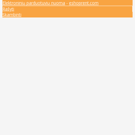
Elektroninių parduotuvių nuoma
-
eshoprent.com
Rašyti
Skambinti