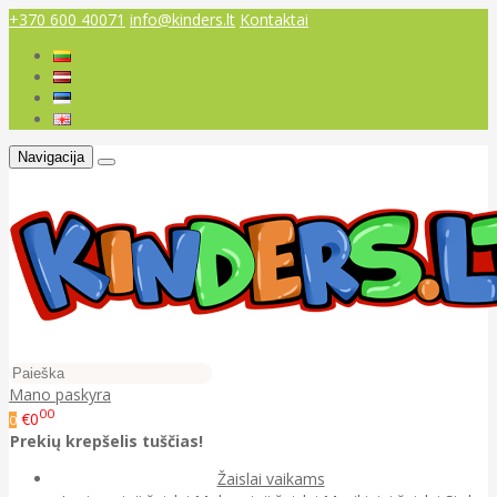
+370 600 40071
info@kinders.lt
Kontaktai
Navigacija
Mano paskyra
00
€0
0
Prekių krepšelis tuščias!
Žaislai vaikams