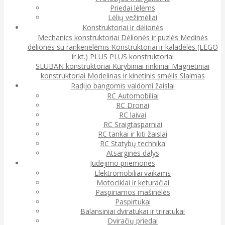
Priedai lėlėms
Lėlių vežimėliai
Konstruktoriai ir dėlionės
Mechanics konstruktoriai
Dėlionės ir puzlės
Medinės
dėlionės su rankenėlėmis
Konstruktoriai ir kaladėlės (LEGO
ir kt.)
PLUS PLUS konstruktoriai
SLUBAN konstruktoriai
Kūrybiniai rinkiniai
Magnetiniai
konstruktoriai
Modelinas ir kinetinis smėlis
Slaimas
Radijo bangomis valdomi žaislai
RC Automobiliai
RC Dronai
RC laivai
RC Sraigtasparniai
RC tankai ir kiti žaislai
RC Statybų technika
Atsarginės dalys
Judėjimo priemonės
Elektromobiliai vaikams
Motociklai ir keturačiai
Paspiriamos mašinėlės
Paspirtukai
Balansiniai dviratukai ir triratukai
Dviračių priedai