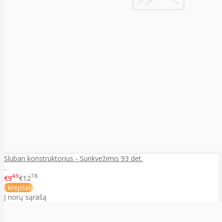
Sluban konstruktorius - Sunkvežimis 93 det.
..
49
78
€9
€12
Į krepšelį
Į norų sąrašą