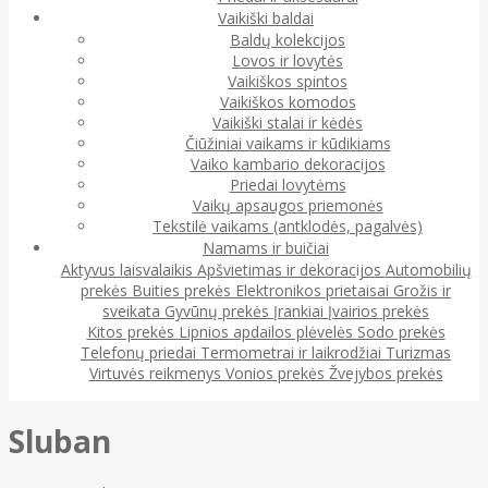
Vaikiški baldai
Baldų kolekcijos
Lovos ir lovytės
Vaikiškos spintos
Vaikiškos komodos
Vaikiški stalai ir kėdės
Čiūžiniai vaikams ir kūdikiams
Vaiko kambario dekoracijos
Priedai lovytėms
Vaikų apsaugos priemonės
Tekstilė vaikams (antklodės, pagalvės)
Namams ir buičiai
Aktyvus laisvalaikis
Apšvietimas ir dekoracijos
Automobilių
prekės
Buities prekės
Elektronikos prietaisai
Grožis ir
sveikata
Gyvūnų prekės
Įrankiai
Įvairios prekės
Kitos prekės
Lipnios apdailos plėvelės
Sodo prekės
Telefonų priedai
Termometrai ir laikrodžiai
Turizmas
Virtuvės reikmenys
Vonios prekės
Žvejybos prekės
Sluban