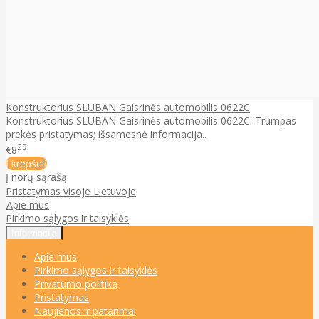
Konstruktorius SLUBAN Gaisrinės automobilis 0622C
Konstruktorius SLUBAN Gaisrinės automobilis 0622C. Trumpas
prekės pristatymas; išsamesnė informacija..
29
€8
Į krepšelį
Į norų sąrašą
Pristatymas visoje Lietuvoje
Apie mus
Pirkimo sąlygos ir taisyklės
Informacija
Apie mus
Pirkimo sąlygos ir taisyklės
Privatumo politika
Pristatymas
Naujienos ir patarimai