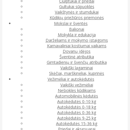
Čiulptukai ir priedai
Gultukai sūpuoklės
Vaikštynės ir stumdukai
Kūdikių priežiūros priemonės
Mokslai ir šventės
Balionai
Mokykla ir edukacija
Darželiams ir mokymo įstaigoms
Karnavaliniai kostiumai vaikams
Dovanų įdėjos
Šventinė atributika
Gimtadienių ir švenčių atributika
Vaikiški lagaminai
Skėčiai, marškinėliai, kuprinės
Vežimėliai ir autokėdutės
Vaikiški vežimėliai
Nešioklės kūdikiams
Automobilinės kėdutės
Autokėdutės 0-10 kg
Autokėdutės 0-18 kg
Autokėdutės 0-36 kg
Autokėdutės 9-25 kg
Autokėdutės 15-36 kg
Priedai ir aksesuarai