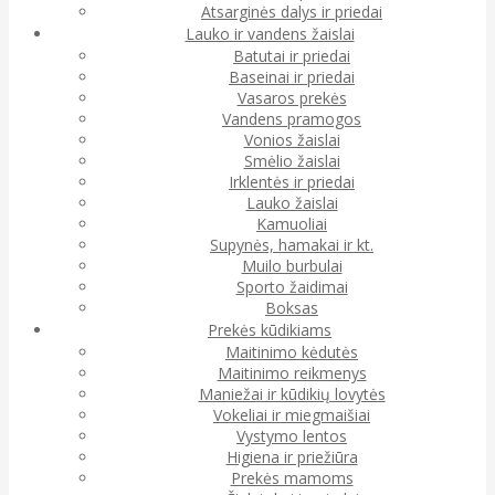
Atsarginės dalys ir priedai
Lauko ir vandens žaislai
Batutai ir priedai
Baseinai ir priedai
Vasaros prekės
Vandens pramogos
Vonios žaislai
Smėlio žaislai
Irklentės ir priedai
Lauko žaislai
Kamuoliai
Supynės, hamakai ir kt.
Muilo burbulai
Sporto žaidimai
Boksas
Prekės kūdikiams
Maitinimo kėdutės
Maitinimo reikmenys
Maniežai ir kūdikių lovytės
Vokeliai ir miegmaišiai
Vystymo lentos
Higiena ir priežiūra
Prekės mamoms