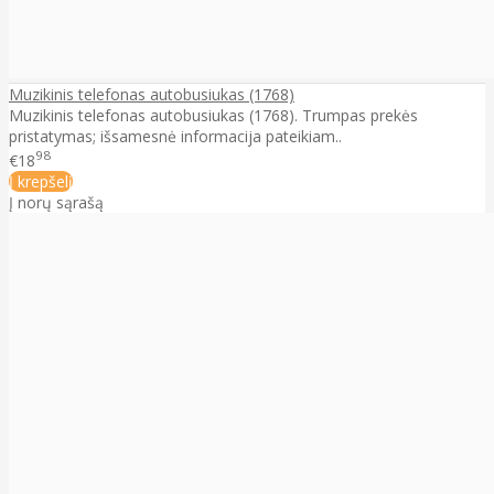
Muzikinis telefonas autobusiukas (1768)
Muzikinis telefonas autobusiukas (1768). Trumpas prekės
pristatymas; išsamesnė informacija pateikiam..
98
€18
Į krepšelį
Į norų sąrašą