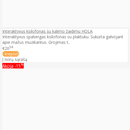
Interaktyvus ksilofonas su kalimo žaidimu HOLA
Interaktyvus spalvingas ksilofonas su plaktuku. Sukurta galvojant
apie mažus muzikantus. Grojimas t..
54
€20
Į krepšelį
Į norų sąrašą
%
Akcija
-15