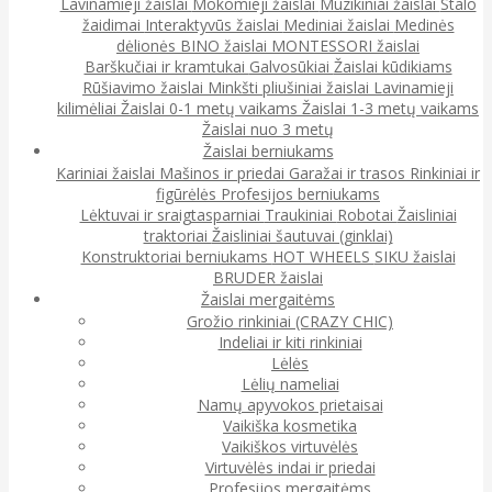
Lavinamieji žaislai
Mokomieji žaislai
Muzikiniai žaislai
Stalo
žaidimai
Interaktyvūs žaislai
Mediniai žaislai
Medinės
dėlionės
BINO žaislai
MONTESSORI žaislai
Barškučiai ir kramtukai
Galvosūkiai
Žaislai kūdikiams
Rūšiavimo žaislai
Minkšti pliušiniai žaislai
Lavinamieji
kilimėliai
Žaislai 0-1 metų vaikams
Žaislai 1-3 metų vaikams
Žaislai nuo 3 metų
Žaislai berniukams
Kariniai žaislai
Mašinos ir priedai
Garažai ir trasos
Rinkiniai ir
figūrėlės
Profesijos berniukams
Lėktuvai ir sraigtasparniai
Traukiniai
Robotai
Žaisliniai
traktoriai
Žaisliniai šautuvai (ginklai)
Konstruktoriai berniukams
HOT WHEELS
SIKU žaislai
BRUDER žaislai
Žaislai mergaitėms
Grožio rinkiniai (CRAZY CHIC)
Indeliai ir kiti rinkiniai
Lėlės
Lėlių nameliai
Namų apyvokos prietaisai
Vaikiška kosmetika
Vaikiškos virtuvėlės
Virtuvėlės indai ir priedai
Profesijos mergaitėms