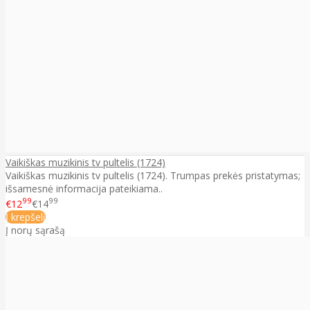
Vaikiškas muzikinis tv pultelis (1724)
Vaikiškas muzikinis tv pultelis (1724). Trumpas prekės pristatymas;
išsamesnė informacija pateikiama..
99
99
€12
€14
Į krepšelį
Į norų sąrašą