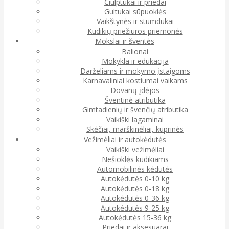
Čiulptukai ir priedai
Gultukai sūpuoklės
Vaikštynės ir stumdukai
Kūdikių priežiūros priemonės
Mokslai ir šventės
Balionai
Mokykla ir edukacija
Darželiams ir mokymo įstaigoms
Karnavaliniai kostiumai vaikams
Dovanų įdėjos
Šventinė atributika
Gimtadienių ir švenčių atributika
Vaikiški lagaminai
Skėčiai, marškinėliai, kuprinės
Vežimėliai ir autokėdutės
Vaikiški vežimėliai
Nešioklės kūdikiams
Automobilinės kėdutės
Autokėdutės 0-10 kg
Autokėdutės 0-18 kg
Autokėdutės 0-36 kg
Autokėdutės 9-25 kg
Autokėdutės 15-36 kg
Priedai ir aksesuarai