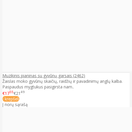
Muzikinis pianinas su gyvūnų garsais (2462)
Žaislas moko gyvūnų skaičių, raidžių ir pavadinimų anglų kalba.
Paspaudus mygtukus pasigirsta nam..
55
49
€17
€21
Į krepšelį
Į norų sąrašą