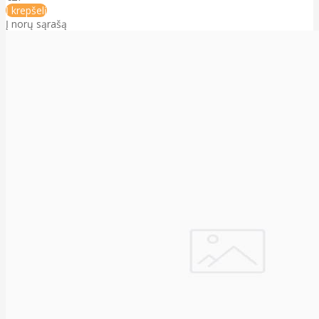
Į krepšelį
Į norų sąrašą