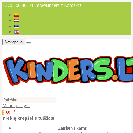
+370 600 40071
info@kinders.lt
Kontaktai
Navigacija
Mano paskyra
00
€0
0
Prekių krepšelis tuščias!
Žaislai vaikams