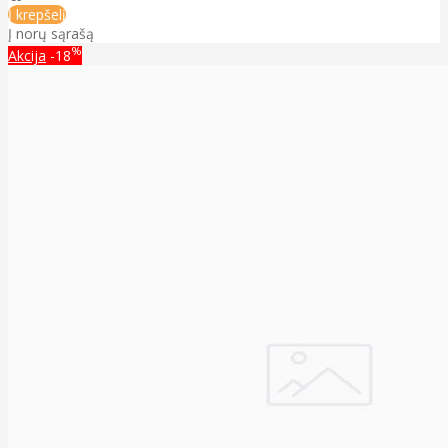
Į krepšelį
Į norų sąrašą
%
Akcija
-18