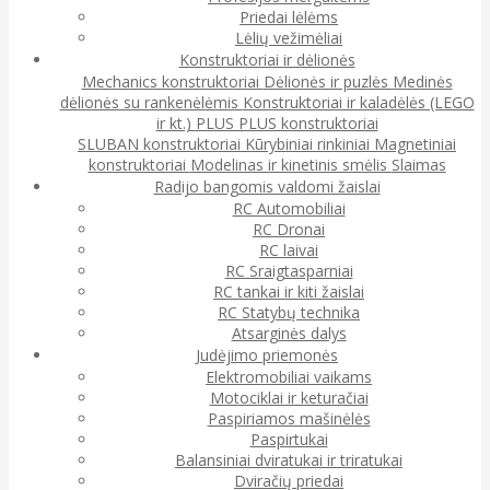
Priedai lėlėms
Lėlių vežimėliai
Konstruktoriai ir dėlionės
Mechanics konstruktoriai
Dėlionės ir puzlės
Medinės
dėlionės su rankenėlėmis
Konstruktoriai ir kaladėlės (LEGO
ir kt.)
PLUS PLUS konstruktoriai
SLUBAN konstruktoriai
Kūrybiniai rinkiniai
Magnetiniai
konstruktoriai
Modelinas ir kinetinis smėlis
Slaimas
Radijo bangomis valdomi žaislai
RC Automobiliai
RC Dronai
RC laivai
RC Sraigtasparniai
RC tankai ir kiti žaislai
RC Statybų technika
Atsarginės dalys
Judėjimo priemonės
Elektromobiliai vaikams
Motociklai ir keturačiai
Paspiriamos mašinėlės
Paspirtukai
Balansiniai dviratukai ir triratukai
Dviračių priedai