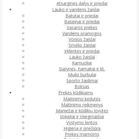
Atsarginės dalys ir priedai
Lauko ir vandens žaislai
Batutai ir priedai
Baseinai ir priedai
Vasaros prekės
Vandens pramogos
Vonios žaislai
Smėlio žaislai
Irklentės ir priedai
Lauko žaislai
Kamuoliai
Supynės, hamakai ir kt.
Muilo burbulai
Sporto žaidimai
Boksas
Prekės kūdikiams
Maitinimo kėdutės
Maitinimo reikmenys
Maniežai ir kūdikių lovytės
Vokeliai ir miegmaišiai
Vystymo lentos
Higiena ir priežiūra
Prekės mamoms