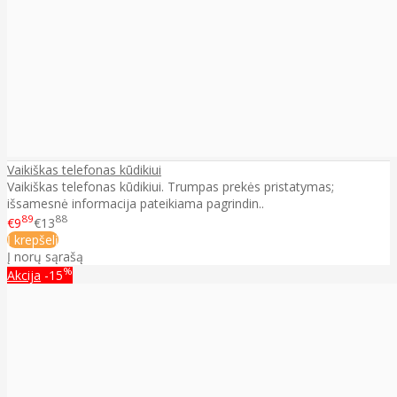
Vaikiškas telefonas kūdikiui
Vaikiškas telefonas kūdikiui. Trumpas prekės pristatymas;
išsamesnė informacija pateikiama pagrindin..
89
88
€9
€13
Į krepšelį
Į norų sąrašą
%
Akcija
-15