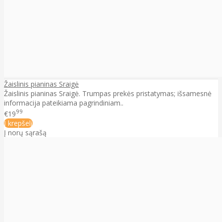
Žaislinis pianinas Sraigė
Žaislinis pianinas Sraigė. Trumpas prekės pristatymas; išsamesnė
informacija pateikiama pagrindiniam..
99
€19
Į krepšelį
Į norų sąrašą