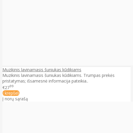
Muzikinis lavinamasis šuniukas kūdikiams
Muzikinis lavinamasis šuniukas kūdikiams. Trumpas prekės
pristatymas; išsamesnė informacija pateikia..
99
€27
Į krepšelį
Į norų sąrašą