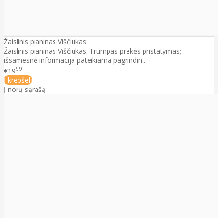
Žaislinis pianinas Viščiukas
Žaislinis pianinas Viščiukas. Trumpas prekės pristatymas;
išsamesnė informacija pateikiama pagrindin..
99
€19
Į krepšelį
Į norų sąrašą