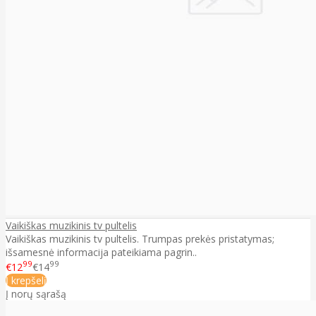
Vaikiškas muzikinis tv pultelis
Vaikiškas muzikinis tv pultelis. Trumpas prekės pristatymas;
išsamesnė informacija pateikiama pagrin..
99
99
€12
€14
Į krepšelį
Į norų sąrašą