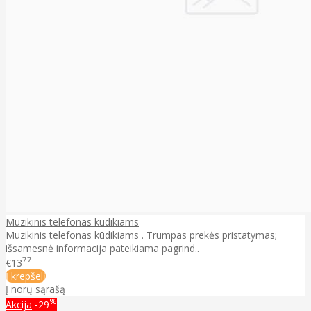
Muzikinis telefonas kūdikiams
Muzikinis telefonas kūdikiams . Trumpas prekės pristatymas;
išsamesnė informacija pateikiama pagrind..
77
€13
Į krepšelį
Į norų sąrašą
%
Akcija
-29