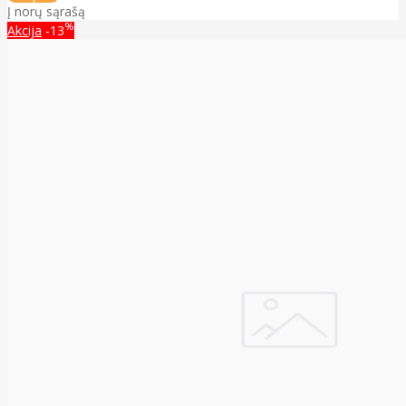
Į norų sąrašą
%
Akcija
-13