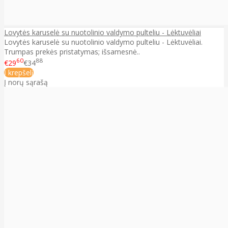
Lovytės karuselė su nuotolinio valdymo pulteliu - Lėktuvėliai
Lovytės karuselė su nuotolinio valdymo pulteliu - Lėktuvėliai.
Trumpas prekės pristatymas; išsamesnė..
60
88
€29
€34
Į krepšelį
Į norų sąrašą