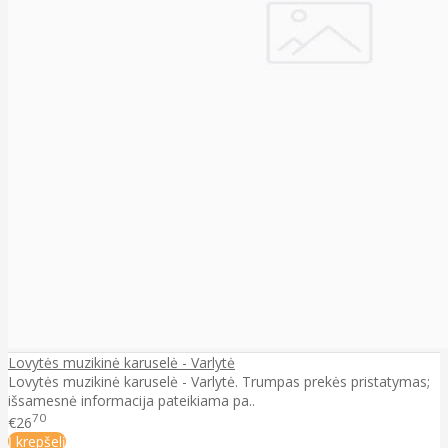
Lovytės muzikinė karuselė - Varlytė
Lovytės muzikinė karuselė - Varlytė. Trumpas prekės pristatymas;
išsamesnė informacija pateikiama pa..
70
€26
Į krepšelį