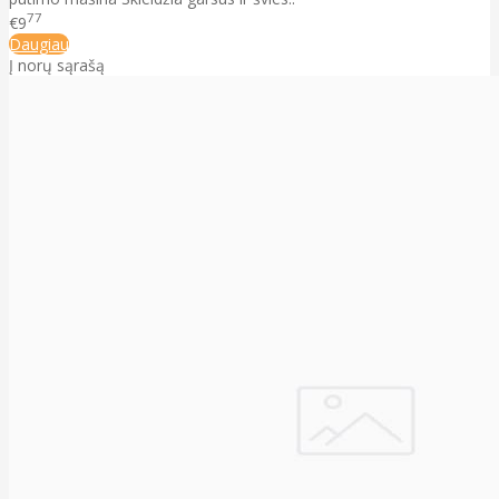
77
€9
Daugiau
Į norų sąrašą