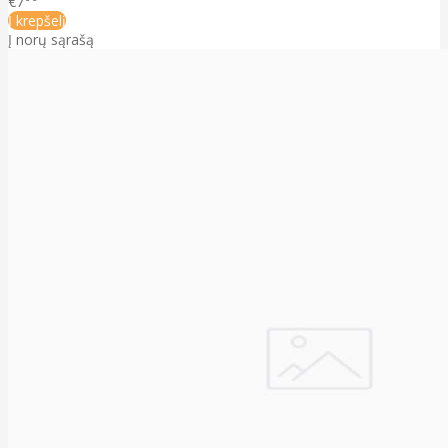
€7
Į krepšelį
Į norų sąrašą