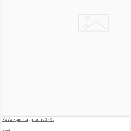
YoYo Spinstar, juodas 3437
..
40