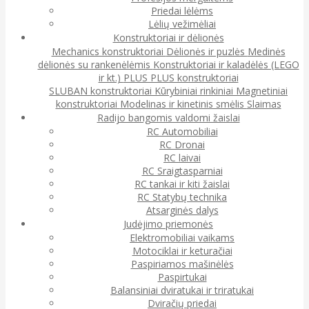
Priedai lėlėms
Lėlių vežimėliai
Konstruktoriai ir dėlionės
Mechanics konstruktoriai
Dėlionės ir puzlės
Medinės
dėlionės su rankenėlėmis
Konstruktoriai ir kaladėlės (LEGO
ir kt.)
PLUS PLUS konstruktoriai
SLUBAN konstruktoriai
Kūrybiniai rinkiniai
Magnetiniai
konstruktoriai
Modelinas ir kinetinis smėlis
Slaimas
Radijo bangomis valdomi žaislai
RC Automobiliai
RC Dronai
RC laivai
RC Sraigtasparniai
RC tankai ir kiti žaislai
RC Statybų technika
Atsarginės dalys
Judėjimo priemonės
Elektromobiliai vaikams
Motociklai ir keturačiai
Paspiriamos mašinėlės
Paspirtukai
Balansiniai dviratukai ir triratukai
Dviračių priedai