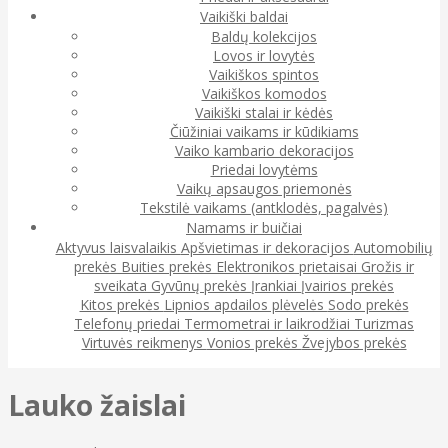
Vaikiški baldai
Baldų kolekcijos
Lovos ir lovytės
Vaikiškos spintos
Vaikiškos komodos
Vaikiški stalai ir kėdės
Čiūžiniai vaikams ir kūdikiams
Vaiko kambario dekoracijos
Priedai lovytėms
Vaikų apsaugos priemonės
Tekstilė vaikams (antklodės, pagalvės)
Namams ir buičiai
Aktyvus laisvalaikis
Apšvietimas ir dekoracijos
Automobilių
prekės
Buities prekės
Elektronikos prietaisai
Grožis ir
sveikata
Gyvūnų prekės
Įrankiai
Įvairios prekės
Kitos prekės
Lipnios apdailos plėvelės
Sodo prekės
Telefonų priedai
Termometrai ir laikrodžiai
Turizmas
Virtuvės reikmenys
Vonios prekės
Žvejybos prekės
Lauko žaislai