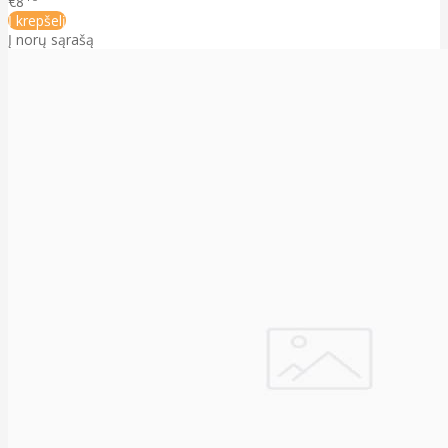
€8
Į krepšelį
Į norų sąrašą