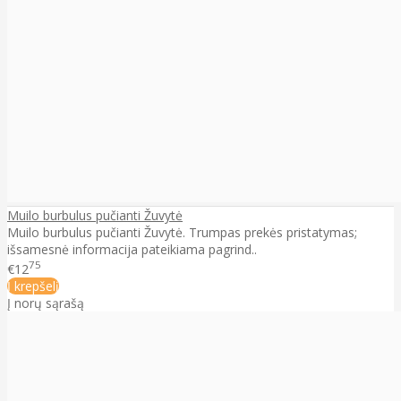
Muilo burbulus pučianti Žuvytė
Muilo burbulus pučianti Žuvytė. Trumpas prekės pristatymas;
išsamesnė informacija pateikiama pagrind..
75
€12
Į krepšelį
Į norų sąrašą