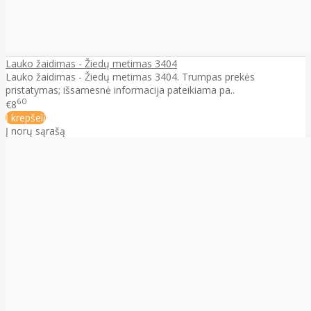
Lauko žaidimas - Žiedų metimas 3404
Lauko žaidimas - Žiedų metimas 3404. Trumpas prekės
pristatymas; išsamesnė informacija pateikiama pa..
60
€8
Į krepšelį
Į norų sąrašą