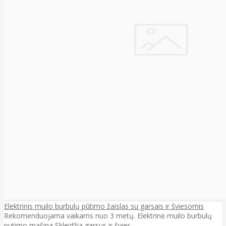
Elektrinis muilo burbulų pūtimo žaislas su garsais ir šviesomis
Rekomenduojama vaikams nuo 3 metų. Elektrinė muilo burbulų
putimo mašina Skleidžia garsus ir švies..