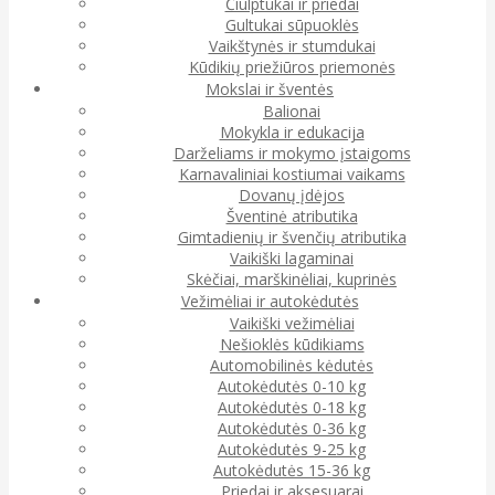
Čiulptukai ir priedai
Gultukai sūpuoklės
Vaikštynės ir stumdukai
Kūdikių priežiūros priemonės
Mokslai ir šventės
Balionai
Mokykla ir edukacija
Darželiams ir mokymo įstaigoms
Karnavaliniai kostiumai vaikams
Dovanų įdėjos
Šventinė atributika
Gimtadienių ir švenčių atributika
Vaikiški lagaminai
Skėčiai, marškinėliai, kuprinės
Vežimėliai ir autokėdutės
Vaikiški vežimėliai
Nešioklės kūdikiams
Automobilinės kėdutės
Autokėdutės 0-10 kg
Autokėdutės 0-18 kg
Autokėdutės 0-36 kg
Autokėdutės 9-25 kg
Autokėdutės 15-36 kg
Priedai ir aksesuarai