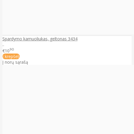
Spardymo kamuoliukas, geltonas 3434
..
90
€10
Į krepšelį
Į norų sąrašą