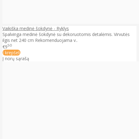
Vaikiška medinė šokdynė - Ryklys
Spalvinga medinė šokdynė su dekoruotomis detalėmis. Virvutės
ilgis net 240 cm Rekomenduojama v..
50
€9
Į krepšelį
Į norų sąrašą