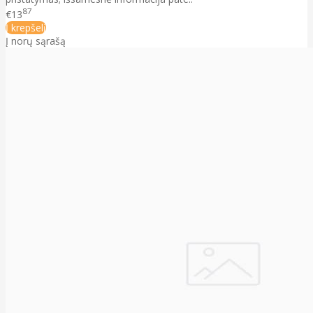
87
€13
Į krepšelį
Į norų sąrašą