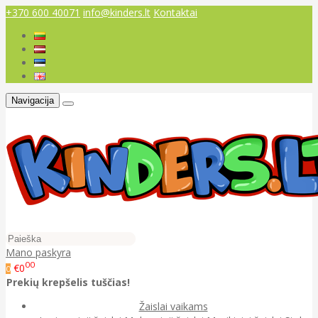
+370 600 40071
info@kinders.lt
Kontaktai
Navigacija
Mano paskyra
00
€0
0
Prekių krepšelis tuščias!
Žaislai vaikams