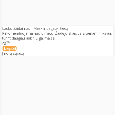
Lauko žaidaimas - Mesk ir pagauk žiedą
Rekomenduojama nuo 6 metų. Žaidėjų skaičius 2 vienam rinkiniui,
turint daugiau rinkinių galima ža..
29
€8
Į krepšelį
Į norų sąrašą