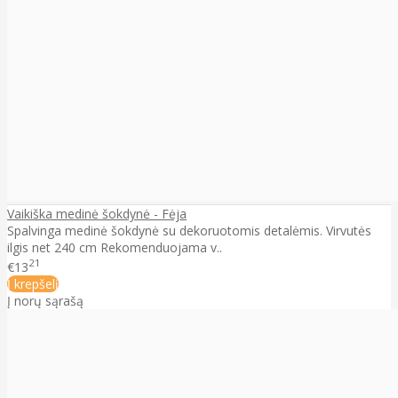
Vaikiška medinė šokdynė - Fėja
Spalvinga medinė šokdynė su dekoruotomis detalėmis. Virvutės
ilgis net 240 cm Rekomenduojama v..
21
€13
Į krepšelį
Į norų sąrašą