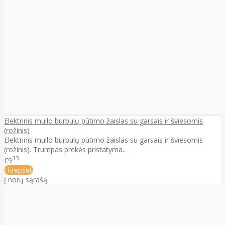
Elektrinis muilo burbulų pūtimo žaislas su garsais ir šviesomis
(rožinis)
Elektrinis muilo burbulų pūtimo žaislas su garsais ir šviesomis
(rožinis). Trumpas prekės pristatyma..
33
€9
Į krepšelį
Į norų sąrašą