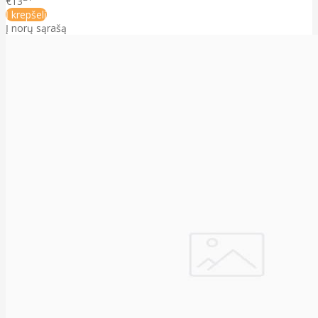
€13
Į krepšelį
Į norų sąrašą