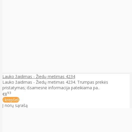
Lauko žaidimas - Žiedų metimas 4234
Lauko žaidimas - Žiedų metimas 4234. Trumpas prekės
pristatymas; išsamesnė informacija pateikiama pa..
93
€8
Į krepšelį
Į norų sąrašą