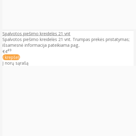
Spalvotos piešimo kreidelės 21 vnt
Spalvotos piešimo kreidelės 21 vnt. Trumpas prekės pristatymas;
išsamesnė informacija pateikiama pag..
49
€4
Į krepšelį
Į norų sąrašą