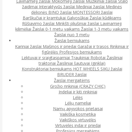
Lavinamieji žaislai
Mokomieji žaislai
Muzikiniai žaislai
Stalo
žaidimai
Interaktyvūs žaislai
Mediniai žaislai
Medinės
dėlionės
BINO žaislai
MONTESSORI žaislai
Barškučiai ir kramtukai
Galvosūkiai
Žaislai kūdikiams
Rūšiavimo žaislai
Minkšti pliušiniai žaislai
Lavinamieji
kilimėliai
Žaislai 0-1 metų vaikams
Žaislai 1-3 metų vaikams
Žaislai nuo 3 metų
Žaislai berniukams
Kariniai žaislai
Mašinos ir priedai
Garažai ir trasos
Rinkiniai ir
figūrėlės
Profesijos berniukams
Lėktuvai ir sraigtasparniai
Traukiniai
Robotai
Žaisliniai
traktoriai
Žaisliniai šautuvai (ginklai)
Konstruktoriai berniukams
HOT WHEELS
SIKU žaislai
BRUDER žaislai
Žaislai mergaitėms
Grožio rinkiniai (CRAZY CHIC)
Indeliai ir kiti rinkiniai
Lėlės
Lėlių nameliai
Namų apyvokos prietaisai
Vaikiška kosmetika
Vaikiškos virtuvėlės
Virtuvėlės indai ir priedai
Profesijos mergaitėms