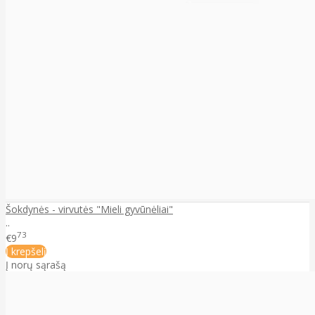
Šokdynės - virvutės "Mieli gyvūnėliai"
..
73
€9
Į krepšelį
Į norų sąrašą