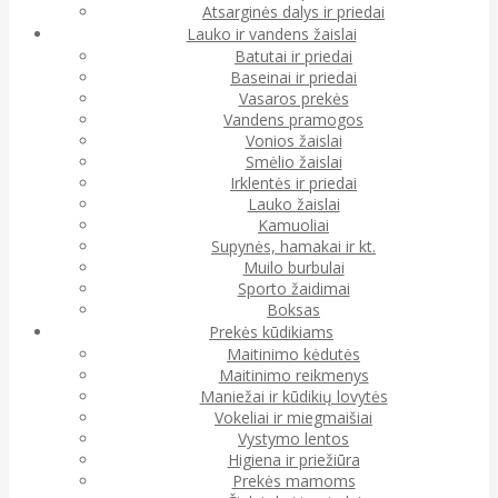
Atsarginės dalys ir priedai
Lauko ir vandens žaislai
Batutai ir priedai
Baseinai ir priedai
Vasaros prekės
Vandens pramogos
Vonios žaislai
Smėlio žaislai
Irklentės ir priedai
Lauko žaislai
Kamuoliai
Supynės, hamakai ir kt.
Muilo burbulai
Sporto žaidimai
Boksas
Prekės kūdikiams
Maitinimo kėdutės
Maitinimo reikmenys
Maniežai ir kūdikių lovytės
Vokeliai ir miegmaišiai
Vystymo lentos
Higiena ir priežiūra
Prekės mamoms