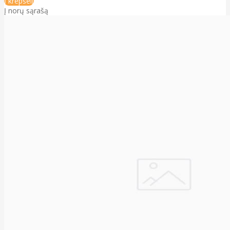
Į krepšelį
Į norų sąrašą