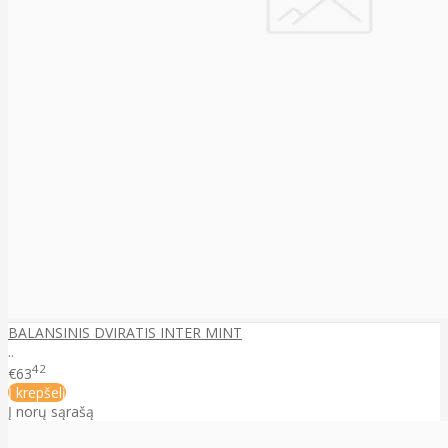
BALANSINIS DVIRATIS INTER MINT
..
42
€63
Į krepšelį
Į norų sąrašą