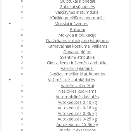
Čiulptukai ir priedai
Gultukai sūpuoklės
Vaikštynės ir stumdukai
Kūdikių priežiūros priemonės
Mokslai ir šventės
Balionai
Mokykla ir edukacija
Darželiams ir mokymo įstaigoms
Karnavaliniai kostiumai vaikams
Dovanų įdėjos
Šventinė atributika
Gimtadienių ir švenčių atributika
Vaikiški lagaminai
Skėčiai, marškinėliai, kuprinės
Vežimėliai ir autokėdutės
Vaikiški vežimėliai
Nešioklės kūdikiams
Automobilinės kėdutės
Autokėdutės 0-10 kg
Autokėdutės 0-18 kg
Autokėdutės 0-36 kg
Autokėdutės 9-25 kg
Autokėdutės 15-36 kg
Priedai ir aksesuarai