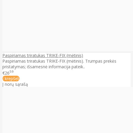
Paspiriamas triratukas TRIKE-FIX (mėtinis)
Paspiriamas triratukas TRIKE-FIX (mėtinis). Trumpas prekės
pristatymas; išsamesnė informacija pateik..
59
€26
Į krepšelį
Į norų sąrašą