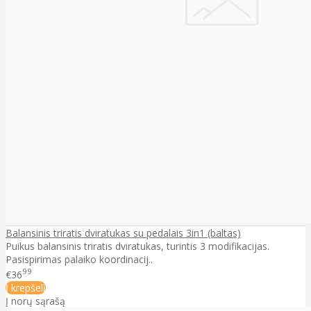
Balansinis triratis dviratukas su pedalais 3in1 (baltas)
Puikus balansinis triratis dviratukas, turintis 3 modifikacijas.
Pasispirimas palaiko koordinacij..
99
€36
Į krepšelį
Į norų sąrašą