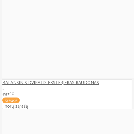
BALANSINIS DVIRATIS EKSTERJERAS RAUDONAS
..
42
€63
Į krepšelį
Į norų sąrašą