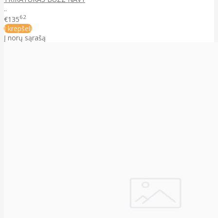
..
62
€135
Į krepšelį
Į norų sąrašą