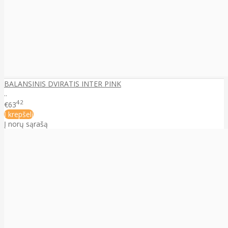
BALANSINIS DVIRATIS INTER PINK
..
42
€63
Į krepšelį
Į norų sąrašą