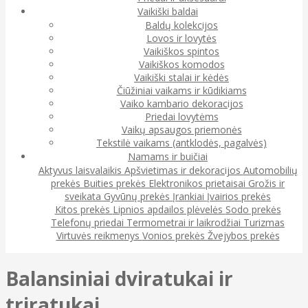
Vaikiški baldai
Baldų kolekcijos
Lovos ir lovytės
Vaikiškos spintos
Vaikiškos komodos
Vaikiški stalai ir kėdės
Čiūžiniai vaikams ir kūdikiams
Vaiko kambario dekoracijos
Priedai lovytėms
Vaikų apsaugos priemonės
Tekstilė vaikams (antklodės, pagalvės)
Namams ir buičiai
Aktyvus laisvalaikis
Apšvietimas ir dekoracijos
Automobilių
prekės
Buities prekės
Elektronikos prietaisai
Grožis ir
sveikata
Gyvūnų prekės
Įrankiai
Įvairios prekės
Kitos prekės
Lipnios apdailos plėvelės
Sodo prekės
Telefonų priedai
Termometrai ir laikrodžiai
Turizmas
Virtuvės reikmenys
Vonios prekės
Žvejybos prekės
Balansiniai dviratukai ir
triratukai