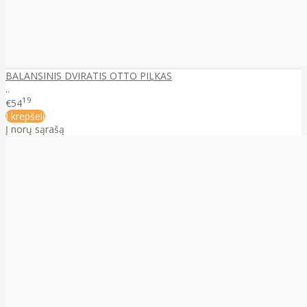
BALANSINIS DVIRATIS OTTO PILKAS
..
19
€54
Į krepšelį
Į norų sąrašą