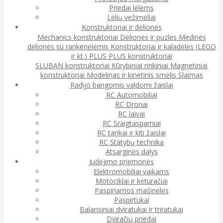
Priedai lėlėms
Lėlių vežimėliai
Konstruktoriai ir dėlionės
Mechanics konstruktoriai
Dėlionės ir puzlės
Medinės
dėlionės su rankenėlėmis
Konstruktoriai ir kaladėlės (LEGO
ir kt.)
PLUS PLUS konstruktoriai
SLUBAN konstruktoriai
Kūrybiniai rinkiniai
Magnetiniai
konstruktoriai
Modelinas ir kinetinis smėlis
Slaimas
Radijo bangomis valdomi žaislai
RC Automobiliai
RC Dronai
RC laivai
RC Sraigtasparniai
RC tankai ir kiti žaislai
RC Statybų technika
Atsarginės dalys
Judėjimo priemonės
Elektromobiliai vaikams
Motociklai ir keturačiai
Paspiriamos mašinėlės
Paspirtukai
Balansiniai dviratukai ir triratukai
Dviračių priedai