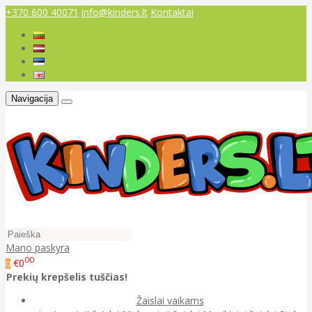
+370 600 40071
info@kinders.lt
Kontaktai
Navigacija
Mano paskyra
00
€0
0
Prekių krepšelis tuščias!
Žaislai vaikams