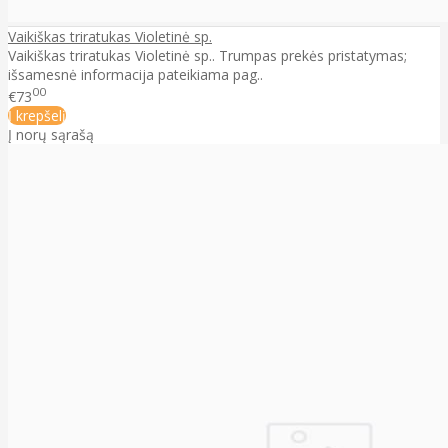
Vaikiškas triratukas Violetinė sp.
Vaikiškas triratukas Violetinė sp.. Trumpas prekės pristatymas;
išsamesnė informacija pateikiama pag..
00
€73
Į krepšelį
Į norų sąrašą