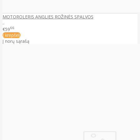
MOTOROLERIS ANGLIES ROŽINĖS SPALVOS
..
66
€59
Į krepšelį
Į norų sąrašą