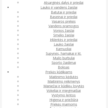
Atsarginės dalys ir priedai
Lauko ir vandens žaislai
Batutai ir priedai
Baseinai ir priedai
Vasaros prekės
Vandens pramogos
Vonios žaislai
Smėlio žaislai
Irklentės ir priedai
Lauko žaislai
Kamuoliai
Supynės, hamakai ir kt.
Muilo burbulai
Sporto žaidimai
Boksas
Prekės kūdikiams
Maitinimo kėdutės
Maitinimo reikmenys
Maniežai ir kūdikių lovytės
Vokeliai ir miegmaišiai
Vystymo lentos
Higiena ir priežiūra
Prekės mamoms