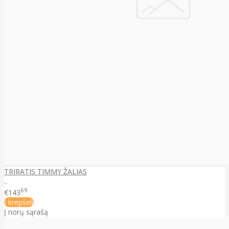
TRIRATIS TIMMY ŽALIAS
..
69
€143
Į krepšelį
Į norų sąrašą