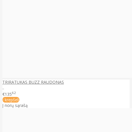
TRIRATUKAS BUZZ RAUDONAS
..
62
€135
Į krepšelį
Į norų sąrašą