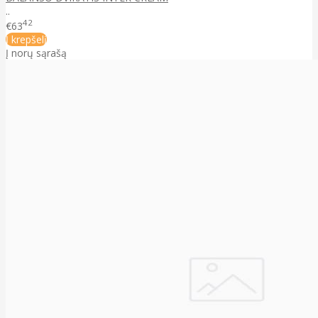
..
42
€63
Į krepšelį
Į norų sąrašą