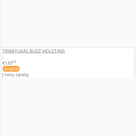
TRIRATUKAS BUZZ VIOLETINIS
..
62
€135
Į krepšelį
Į norų sąrašą