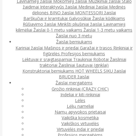
Lavinamieji žaislai
Mokomieji žaislai
Muzikiniai žaislai
Stalo
žaidimai
Interaktyvūs žaislai
Mediniai žaislai
Medinės
dėlionės
BINO žaislai
MONTESSORI žaislai
Barškučiai ir kramtukai
Galvosūkiai
Žaislai kūdikiams
Rūšiavimo žaislai
Minkšti pliušiniai žaislai
Lavinamieji
kilimėliai
Žaislai 0-1 metų vaikams
Žaislai 1-3 metų vaikams
Žaislai nuo 3 metų
Žaislai berniukams
Kariniai žaislai
Mašinos ir priedai
Garažai ir trasos
Rinkiniai ir
figūrėlės
Profesijos berniukams
Lėktuvai ir sraigtasparniai
Traukiniai
Robotai
Žaisliniai
traktoriai
Žaisliniai šautuvai (ginklai)
Konstruktoriai berniukams
HOT WHEELS
SIKU žaislai
BRUDER žaislai
Žaislai mergaitėms
Grožio rinkiniai (CRAZY CHIC)
Indeliai ir kiti rinkiniai
Lėlės
Lėlių nameliai
Namų apyvokos prietaisai
Vaikiška kosmetika
Vaikiškos virtuvėlės
Virtuvėlės indai ir priedai
Profesijos mergaitėms