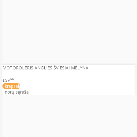
MOTOROLERIS ANGLIES ŠVIESIAI MĖLYNA
..
66
€59
Į krepšelį
Į norų sąrašą