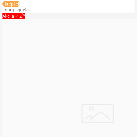
Į krepšelį
Į norų sąrašą
%
Akcija
-12