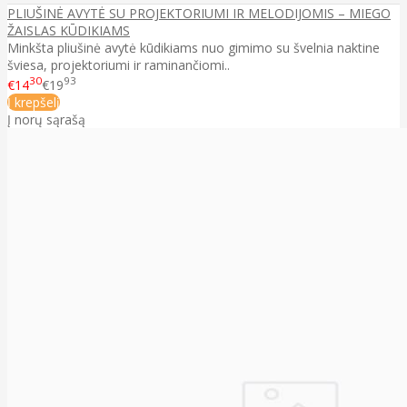
PLIUŠINĖ AVYTĖ SU PROJEKTORIUMI IR MELODIJOMIS – MIEGO
ŽAISLAS KŪDIKIAMS
Minkšta pliušinė avytė kūdikiams nuo gimimo su švelnia naktine
šviesa, projektoriumi ir raminančiomi..
30
93
€14
€19
Į krepšelį
Į norų sąrašą