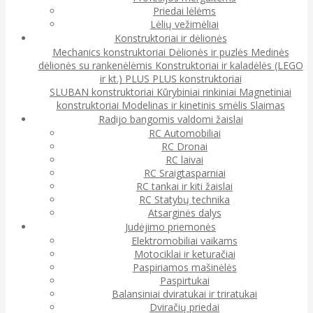
Priedai lėlėms
Lėlių vežimėliai
Konstruktoriai ir dėlionės
Mechanics konstruktoriai
Dėlionės ir puzlės
Medinės
dėlionės su rankenėlėmis
Konstruktoriai ir kaladėlės (LEGO
ir kt.)
PLUS PLUS konstruktoriai
SLUBAN konstruktoriai
Kūrybiniai rinkiniai
Magnetiniai
konstruktoriai
Modelinas ir kinetinis smėlis
Slaimas
Radijo bangomis valdomi žaislai
RC Automobiliai
RC Dronai
RC laivai
RC Sraigtasparniai
RC tankai ir kiti žaislai
RC Statybų technika
Atsarginės dalys
Judėjimo priemonės
Elektromobiliai vaikams
Motociklai ir keturačiai
Paspiriamos mašinėlės
Paspirtukai
Balansiniai dviratukai ir triratukai
Dviračių priedai