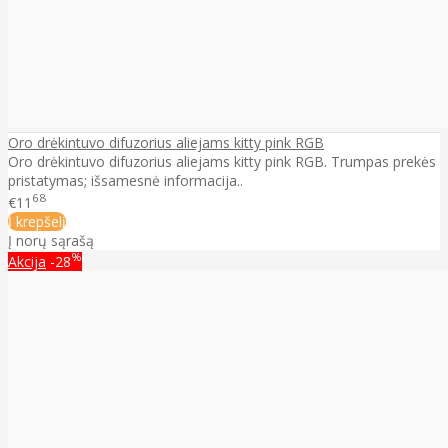
Oro drėkintuvo difuzorius aliejams kitty pink RGB
Oro drėkintuvo difuzorius aliejams kitty pink RGB. Trumpas prekės
pristatymas; išsamesnė informacija..
68
€11
Į krepšelį
Į norų sąrašą
%
Akcija
-28