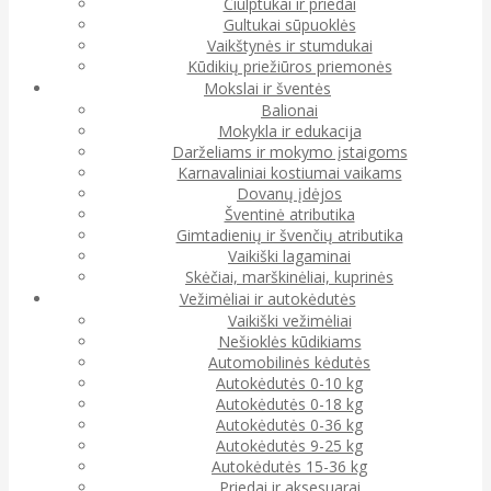
Čiulptukai ir priedai
Gultukai sūpuoklės
Vaikštynės ir stumdukai
Kūdikių priežiūros priemonės
Mokslai ir šventės
Balionai
Mokykla ir edukacija
Darželiams ir mokymo įstaigoms
Karnavaliniai kostiumai vaikams
Dovanų įdėjos
Šventinė atributika
Gimtadienių ir švenčių atributika
Vaikiški lagaminai
Skėčiai, marškinėliai, kuprinės
Vežimėliai ir autokėdutės
Vaikiški vežimėliai
Nešioklės kūdikiams
Automobilinės kėdutės
Autokėdutės 0-10 kg
Autokėdutės 0-18 kg
Autokėdutės 0-36 kg
Autokėdutės 9-25 kg
Autokėdutės 15-36 kg
Priedai ir aksesuarai