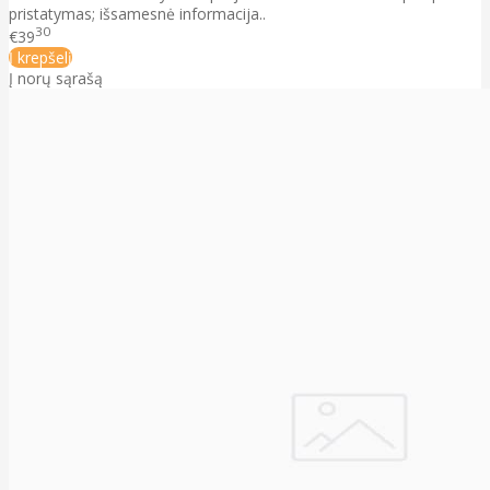
pristatymas; išsamesnė informacija..
30
€39
Į krepšelį
Į norų sąrašą