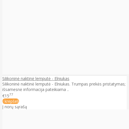
Silikoninė naktinė lemputė - Elniukas
Silikoninė naktinė lemputė - Elniukas. Trumpas prekės pristatymas;
išsamesnė informacija pateikiama ..
77
€15
Į krepšelį
Į norų sąrašą