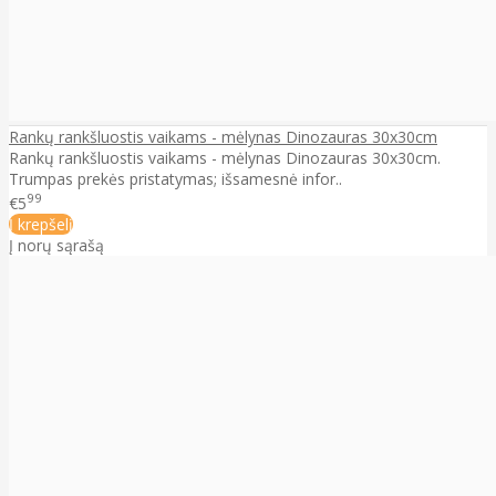
Rankų rankšluostis vaikams - mėlynas Dinozauras 30x30cm
Rankų rankšluostis vaikams - mėlynas Dinozauras 30x30cm.
Trumpas prekės pristatymas; išsamesnė infor..
99
€5
Į krepšelį
Į norų sąrašą