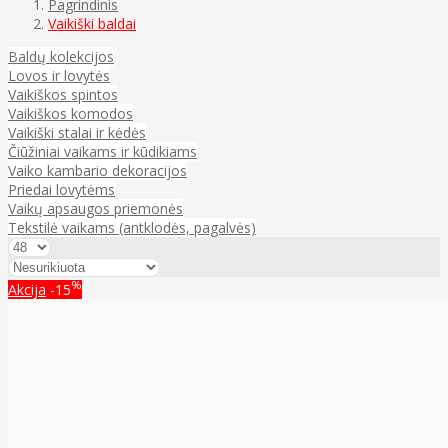
Pagrindinis
Vaikiški baldai
Baldų kolekcijos
Lovos ir lovytės
Vaikiškos spintos
Vaikiškos komodos
Vaikiški stalai ir kėdės
Čiūžiniai vaikams ir kūdikiams
Vaiko kambario dekoracijos
Priedai lovytėms
Vaikų apsaugos priemonės
Tekstilė vaikams (antklodės, pagalvės)
%
Akcija
-15