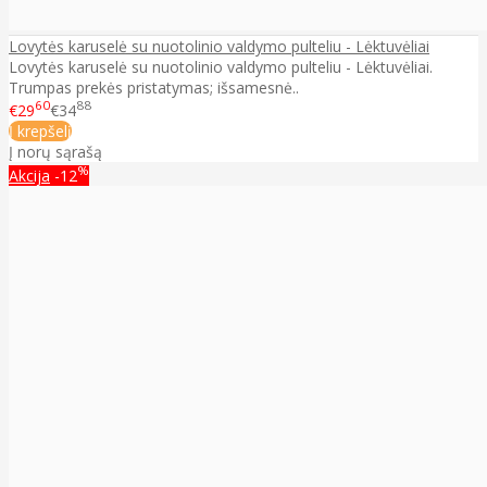
Lovytės karuselė su nuotolinio valdymo pulteliu - Lėktuvėliai
Lovytės karuselė su nuotolinio valdymo pulteliu - Lėktuvėliai.
Trumpas prekės pristatymas; išsamesnė..
60
88
€29
€34
Į krepšelį
Į norų sąrašą
%
Akcija
-12