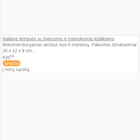
Naktinė lemputė su šviesomis ir melodijomis kūdikiams
Rekomenduojamas amžius nuo 0 mėnesių. Pakuotės išmatavimai:
20 x 22 x 8 cm. ..
56
€20
Į krepšelį
Į norų sąrašą