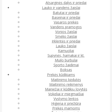
Atsarginės dalys ir priedai
Lauko ir vandens žaislai
Batutai ir priedai
Baseinai ir priedai
Vasaros prekės
Vandens pramogos
Vonios žaislai
Smėlio žaislai
Irklentės ir priedai
Lauko žaislai
Kamuoliai
Supynės, hamakai ir kt.
Muilo burbulai
Sporto žaidimai
Boksas
Prekės kūdikiams
Maitinimo kėdutės
Maitinimo reikmenys
Maniežai ir kūdikių lovytės
Vokeliai ir miegmaišiai
Vystymo lentos
Higiena ir priežiūra
Prekės mamoms