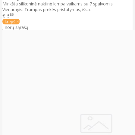
Minkšta silikoninė naktinė lempa vaikams su 7 spalvomis
Vienaragis. Trumpas prekės pristatymas; išsa..
86
€15
Į krepšelį
Į norų sąrašą