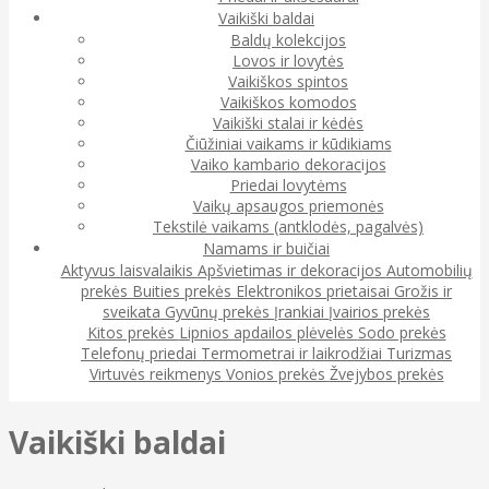
Vaikiški baldai
Baldų kolekcijos
Lovos ir lovytės
Vaikiškos spintos
Vaikiškos komodos
Vaikiški stalai ir kėdės
Čiūžiniai vaikams ir kūdikiams
Vaiko kambario dekoracijos
Priedai lovytėms
Vaikų apsaugos priemonės
Tekstilė vaikams (antklodės, pagalvės)
Namams ir buičiai
Aktyvus laisvalaikis
Apšvietimas ir dekoracijos
Automobilių
prekės
Buities prekės
Elektronikos prietaisai
Grožis ir
sveikata
Gyvūnų prekės
Įrankiai
Įvairios prekės
Kitos prekės
Lipnios apdailos plėvelės
Sodo prekės
Telefonų priedai
Termometrai ir laikrodžiai
Turizmas
Virtuvės reikmenys
Vonios prekės
Žvejybos prekės
Vaikiški baldai