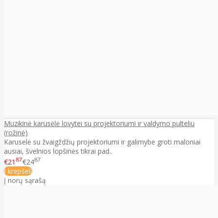
Muzikinė karusėlė lovytei su projektoriumi ir valdymo pulteliu
(rožinė)
Karuselė su žvaigždžių projektoriumi ir galimybe groti maloniai
ausiai, švelnios lopšinės tikrai pad..
87
87
€21
€24
Į krepšelį
Į norų sąrašą