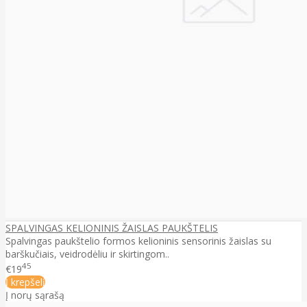
SPALVINGAS KELIONINIS ŽAISLAS PAUKŠTELIS
Spalvingas paukštelio formos kelioninis sensorinis žaislas su
barškučiais, veidrodėliu ir skirtingom..
45
€19
Į krepšelį
Į norų sąrašą