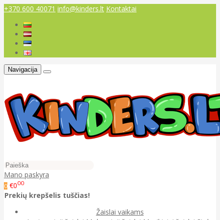
+370 600 40071
info@kinders.lt
Kontaktai
Navigacija
Mano paskyra
00
€0
0
Prekių krepšelis tuščias!
Žaislai vaikams