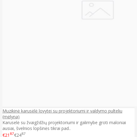
Muzikinė karusėlė lovytei su projektoriumi ir valdymo pulteliu
(mėlyna)
Karuselė su žvaigždžių projektoriumi ir galimybe groti maloniai
ausiai, švelnios lopšinės tikrai pad..
87
87
€21
€24