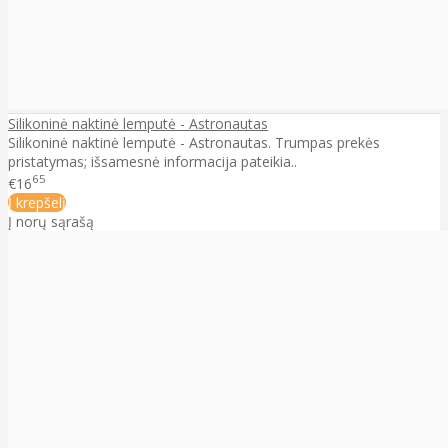
Silikoninė naktinė lemputė - Astronautas
Silikoninė naktinė lemputė - Astronautas. Trumpas prekės
pristatymas; išsamesnė informacija pateikia..
65
€16
Į krepšelį
Į norų sąrašą