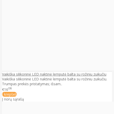
Vaikiška silikoninė LED naktinė lemputė balta su rožiniu zuikučiu
Vaikiška silikoninė LED naktinė lemputė balta su rožiniu zuikučiu.
Trumpas prekės pristatymas; išsam..
08
€16
Į krepšelį
Į norų sąrašą