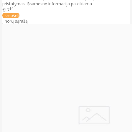
pristatymas; išsamesnė informacija pateikiama ..
14
€17
Į krepšelį
Į norų sąrašą