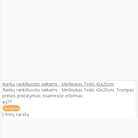
Rankų rankšluostis vaikams - Meškiukas Tedis 42x25cm
Rankų rankšluostis vaikams - Meškiukas Tedis 42x25cm. Trumpas
prekės pristatymas; išsamesnė informac..
50
€5
Į krepšelį
Į norų sąrašą