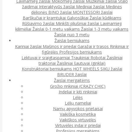
Lavinamieji žaislai
Mokomieji žaislai
Muzikiniai žaislai
Stalo
žaidimai
Interaktyvūs žaislai
Mediniai žaislai
Medinės
dėlionės
BINO žaislai
MONTESSORI žaislai
Barškučiai ir kramtukai
Galvosūkiai
Žaislai kūdikiams
Rūšiavimo žaislai
Minkšti pliušiniai žaislai
Lavinamieji
kilimėliai
Žaislai 0-1 metų vaikams
Žaislai 1-3 metų vaikams
Žaislai nuo 3 metų
Žaislai berniukams
Kariniai žaislai
Mašinos ir priedai
Garažai ir trasos
Rinkiniai ir
figūrėlės
Profesijos berniukams
Lėktuvai ir sraigtasparniai
Traukiniai
Robotai
Žaisliniai
traktoriai
Žaisliniai šautuvai (ginklai)
Konstruktoriai berniukams
HOT WHEELS
SIKU žaislai
BRUDER žaislai
Žaislai mergaitėms
Grožio rinkiniai (CRAZY CHIC)
Indeliai ir kiti rinkiniai
Lėlės
Lėlių nameliai
Namų apyvokos prietaisai
Vaikiška kosmetika
Vaikiškos virtuvėlės
Virtuvėlės indai ir priedai
Profesijos mergaitėms