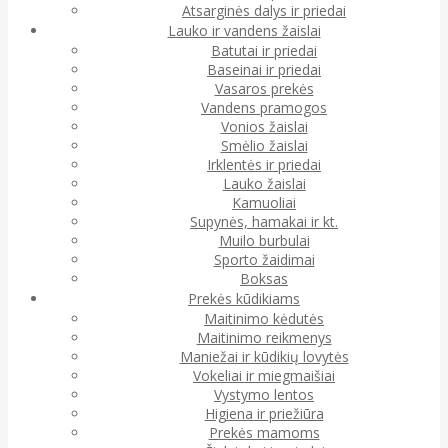
Atsarginės dalys ir priedai
Lauko ir vandens žaislai
Batutai ir priedai
Baseinai ir priedai
Vasaros prekės
Vandens pramogos
Vonios žaislai
Smėlio žaislai
Irklentės ir priedai
Lauko žaislai
Kamuoliai
Supynės, hamakai ir kt.
Muilo burbulai
Sporto žaidimai
Boksas
Prekės kūdikiams
Maitinimo kėdutės
Maitinimo reikmenys
Maniežai ir kūdikių lovytės
Vokeliai ir miegmaišiai
Vystymo lentos
Higiena ir priežiūra
Prekės mamoms