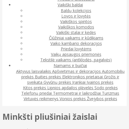
Vaikiški baldai
Baldų kolekcijos
Lovos ir lovytės
Vaikiškos spintos
Vaikiškos komodos
Vaikiški stalai ir kėdės
Čiūžiniai vaikams ir kūdikiams
Vaiko kambario dekoracijos
Priedai lovytėms
Vaikų apsaugos priemonės
Tekstilė vaikams (antklodės, pagalvės)
Namams ir buičiai
Aktyvus laisvalaikis
Apšvietimas ir dekoracijos
Automobilių
prekės
Buities prekės
Elektronikos prietaisai
Grožis ir
sveikata
Gyvūnų prekės
Įrankiai
Įvairios prekės
Kitos prekės
Lipnios apdailos plėvelės
Sodo prekės
Telefonų priedai
Termometrai ir laikrodžiai
Turizmas
Virtuvės reikmenys
Vonios prekės
Žvejybos prekės
Minkšti pliušiniai žaislai