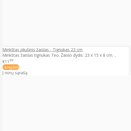
Minkštas pliušinis žaislas - Tigriukas 23 cm
Minkštas žaislas tigriukas Teo. Žaislo dydis: 23 x 15 x 8 cm. ..
99
€11
Į krepšelį
Į norų sąrašą