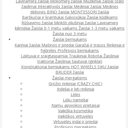
Lavinamieji žaislai
Mokomieji žaislai
Muzikiniai žaislai
Stalo
žaidimai
Interaktyvūs žaislai
Mediniai žaislai
Medinės
dėlionės
BINO žaislai
MONTESSORI žaislai
Barškučiai ir kramtukai
Galvosūkiai
Žaislai kūdikiams
Rūšiavimo žaislai
Minkšti pliušiniai žaislai
Lavinamieji
kilimėliai
Žaislai 0-1 metų vaikams
Žaislai 1-3 metų vaikams
Žaislai nuo 3 metų
Žaislai berniukams
Kariniai žaislai
Mašinos ir priedai
Garažai ir trasos
Rinkiniai ir
figūrėlės
Profesijos berniukams
Lėktuvai ir sraigtasparniai
Traukiniai
Robotai
Žaisliniai
traktoriai
Žaisliniai šautuvai (ginklai)
Konstruktoriai berniukams
HOT WHEELS
SIKU žaislai
BRUDER žaislai
Žaislai mergaitėms
Grožio rinkiniai (CRAZY CHIC)
Indeliai ir kiti rinkiniai
Lėlės
Lėlių nameliai
Namų apyvokos prietaisai
Vaikiška kosmetika
Vaikiškos virtuvėlės
Virtuvėlės indai ir priedai
Profesijos mergaitėms