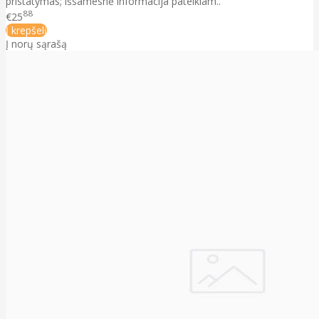
pristatymas; išsamesnė informacija pateikiam..
88
€25
Į krepšelį
Į norų sąrašą