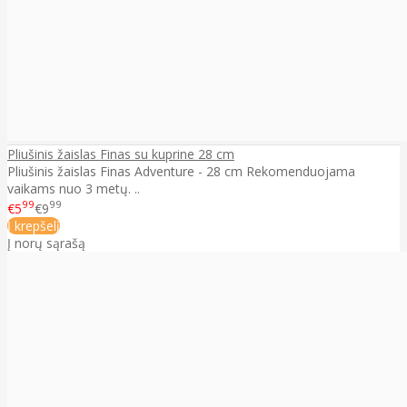
Pliušinis žaislas Finas su kuprine 28 cm
Pliušinis žaislas Finas Adventure - 28 cm Rekomenduojama
vaikams nuo 3 metų. ..
99
99
€5
€9
Į krepšelį
Į norų sąrašą