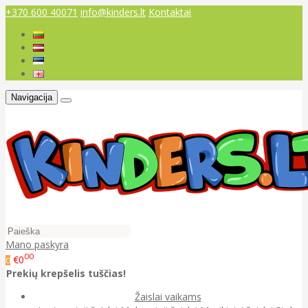
+370 600 40071
info@kinders.lt
Kontaktai
Navigacija
Mano paskyra
00
€0
0
Prekių krepšelis tuščias!
Žaislai vaikams