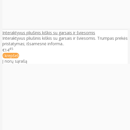
Interaktyvus pliušinis kiškis su garsais ir šviesomis
Interaktyvus pliušinis kiškis su garsais ir šviesomis. Trumpas prekės
pristatymas; išsamesnė informa..
45
€14
Į krepšelį
Į norų sąrašą