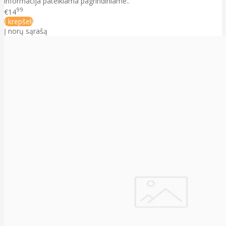
informacija pateikiama pagrindiniame..
99
€14
Į krepšelį
Į norų sąrašą