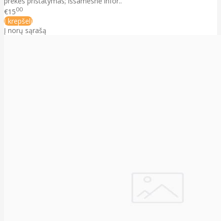
prekės pristatymas; išsamesnė infor..
00
€15
Į krepšelį
Į norų sąrašą