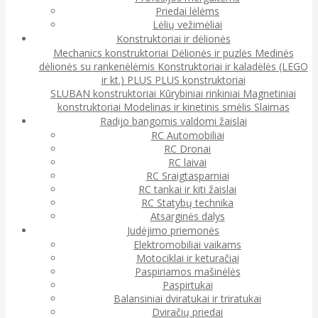
Priedai lėlėms
Lėlių vežimėliai
Konstruktoriai ir dėlionės
Mechanics konstruktoriai
Dėlionės ir puzlės
Medinės
dėlionės su rankenėlėmis
Konstruktoriai ir kaladėlės (LEGO
ir kt.)
PLUS PLUS konstruktoriai
SLUBAN konstruktoriai
Kūrybiniai rinkiniai
Magnetiniai
konstruktoriai
Modelinas ir kinetinis smėlis
Slaimas
Radijo bangomis valdomi žaislai
RC Automobiliai
RC Dronai
RC laivai
RC Sraigtasparniai
RC tankai ir kiti žaislai
RC Statybų technika
Atsarginės dalys
Judėjimo priemonės
Elektromobiliai vaikams
Motociklai ir keturačiai
Paspiriamos mašinėlės
Paspirtukai
Balansiniai dviratukai ir triratukai
Dviračių priedai