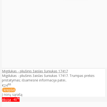
Migdukas - pliušinis žaislas šuniukas 17417
Migdukas - pliušinis žaislas šuniukas 17417. Trumpas prekės
pristatymas; išsamesnė informacija patei..
88
€24
Į krepšelį
Į norų sąrašą
%
Akcija
-40