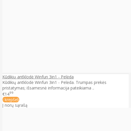
Kūdikių antklodė Winfun 3in1 - Pelėda
Kūdikių antklodė Winfun 3in1 - Pelėda. Trumpas prekės
pristatymas; išsamesnė informacija pateikiama ..
99
€14
Į krepšelį
Į norų sąrašą