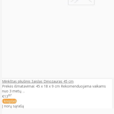
Minkštas pliušinis žaislas Dinozauras 45 cm
Prekės išmatavimai: 45 x 18 x 9 cm Rekomenduojama vaikams
nuo 3 metų. ..
87
€13
Į krepšelį
Į norų sąrašą