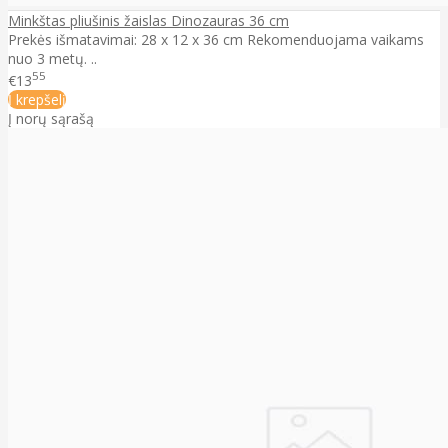
Minkštas pliušinis žaislas Dinozauras 36 cm
Prekės išmatavimai: 28 x 12 x 36 cm Rekomenduojama vaikams
nuo 3 metų. ..
55
€13
Į krepšelį
Į norų sąrašą