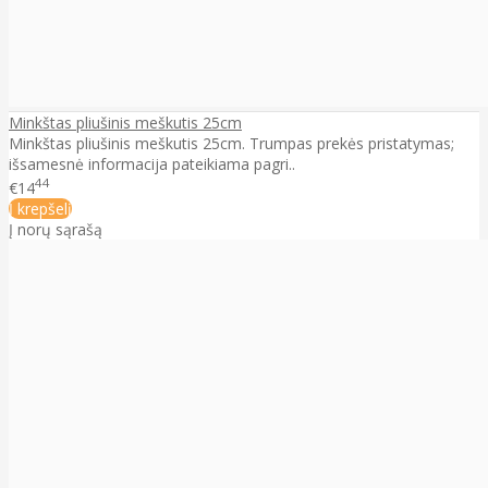
Minkštas pliušinis meškutis 25cm
Minkštas pliušinis meškutis 25cm. Trumpas prekės pristatymas;
išsamesnė informacija pateikiama pagri..
44
€14
Į krepšelį
Į norų sąrašą