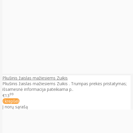
Pliušinis žaislas mažiesiems Zuikis
Pliušinis žaislas mažiesiems Zuikis . Trumpas prekės pristatymas;
išsamesnė informacija pateikiama p..
99
€13
Į krepšelį
Į norų sąrašą