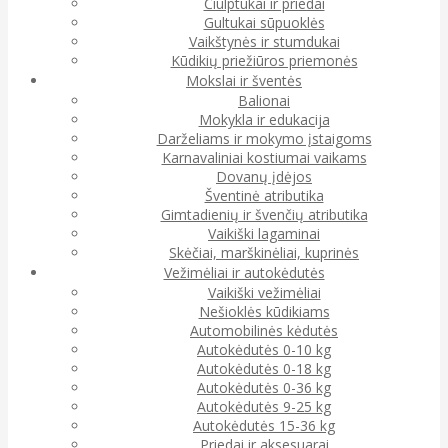
Čiulptukai ir priedai
Gultukai sūpuoklės
Vaikštynės ir stumdukai
Kūdikių priežiūros priemonės
Mokslai ir šventės
Balionai
Mokykla ir edukacija
Darželiams ir mokymo įstaigoms
Karnavaliniai kostiumai vaikams
Dovanų įdėjos
Šventinė atributika
Gimtadienių ir švenčių atributika
Vaikiški lagaminai
Skėčiai, marškinėliai, kuprinės
Vežimėliai ir autokėdutės
Vaikiški vežimėliai
Nešioklės kūdikiams
Automobilinės kėdutės
Autokėdutės 0-10 kg
Autokėdutės 0-18 kg
Autokėdutės 0-36 kg
Autokėdutės 9-25 kg
Autokėdutės 15-36 kg
Priedai ir aksesuarai