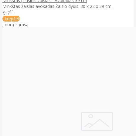
Minkštas pliušinis žaislas - Avokadas 39 cm
Minkštas žaislas avokadas Žaislo dydis: 30 x 22 x 39 cm ..
11
€17
Į krepšelį
Į norų sąrašą