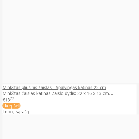
Minkštas pliušinis žaislas - Spalvingas katinas 22 cm
Minkštas žaislas katinas Žaislo dydis: 22 x 16 x 13 cm. ..
77
€13
Į krepšelį
Į norų sąrašą