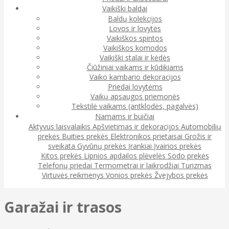
Vaikiški baldai
Baldų kolekcijos
Lovos ir lovytės
Vaikiškos spintos
Vaikiškos komodos
Vaikiški stalai ir kėdės
Čiūžiniai vaikams ir kūdikiams
Vaiko kambario dekoracijos
Priedai lovytėms
Vaikų apsaugos priemonės
Tekstilė vaikams (antklodės, pagalvės)
Namams ir buičiai
Aktyvus laisvalaikis
Apšvietimas ir dekoracijos
Automobilių
prekės
Buities prekės
Elektronikos prietaisai
Grožis ir
sveikata
Gyvūnų prekės
Įrankiai
Įvairios prekės
Kitos prekės
Lipnios apdailos plėvelės
Sodo prekės
Telefonų priedai
Termometrai ir laikrodžiai
Turizmas
Virtuvės reikmenys
Vonios prekės
Žvejybos prekės
Garažai ir trasos