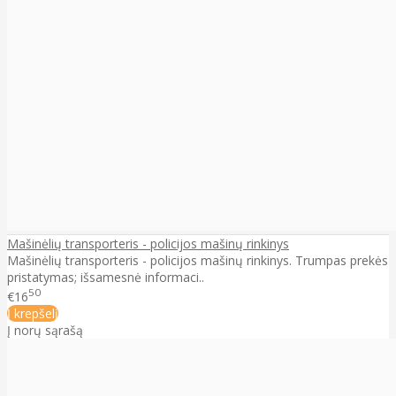
Mašinėlių transporteris - policijos mašinų rinkinys
Mašinėlių transporteris - policijos mašinų rinkinys. Trumpas prekės
pristatymas; išsamesnė informaci..
50
€16
Į krepšelį
Į norų sąrašą