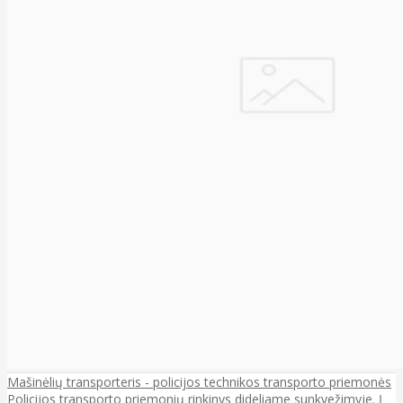
Mašinėlių transporteris - policijos technikos transporto priemonės
Policijos transporto priemonių rinkinys dideliame sunkvežimyje. Į