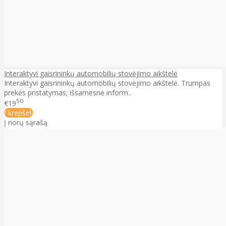
Interaktyvi gaisrininkų automobilių stovėjimo aikštelė
Interaktyvi gaisrininkų automobilių stovėjimo aikštelė. Trumpas
prekės pristatymas; išsamesnė inform..
50
€19
Į krepšelį
Į norų sąrašą