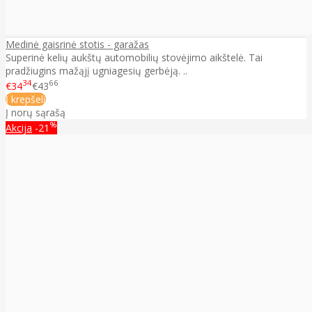
Medinė gaisrinė stotis - garažas
Superinė kelių aukštų automobilių stovėjimo aikštelė. Tai
pradžiugins mažąjį ugniagesių gerbėją. ..
34
66
€34
€43
Į krepšelį
Į norų sąrašą
%
Akcija
-21