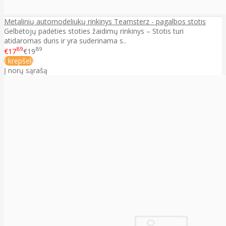
Metalinių automodeliukų rinkinys Teamsterz - pagalbos stotis
Gelbėtojų padėties stoties žaidimų rinkinys – Stotis turi
atidaromas duris ir yra suderinama s..
89
89
€17
€19
Į krepšelį
Į norų sąrašą