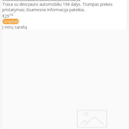
Trasa su dinozauro automobiliu 198 dalys. Trumpas prekės
pristatymas; išsamesnė informacija pateikia..
16
€29
Į krepšelį
Į norų sąrašą