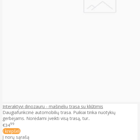
Interaktyvi dinozauru - mašinėlių trasa su kliūtimis
Daugiafunkcinė automobilių trasa. Puikiai tinka nuotykių
gerbėjams. Norėdami įveikti visą trasą, tur..
99
€34
Į krepšelį
Į norų sąrašą