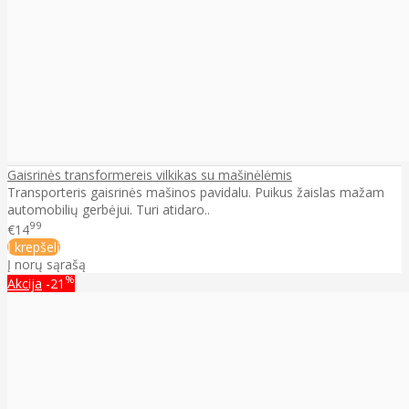
Gaisrinės transformereis vilkikas su mašinėlėmis
Transporteris gaisrinės mašinos pavidalu. Puikus žaislas mažam
automobilių gerbėjui. Turi atidaro..
99
€14
Į krepšelį
Į norų sąrašą
%
Akcija
-21