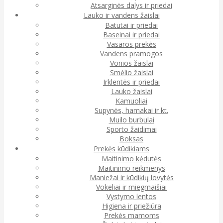
Atsarginės dalys ir priedai
Lauko ir vandens žaislai
Batutai ir priedai
Baseinai ir priedai
Vasaros prekės
Vandens pramogos
Vonios žaislai
Smėlio žaislai
Irklentės ir priedai
Lauko žaislai
Kamuoliai
Supynės, hamakai ir kt.
Muilo burbulai
Sporto žaidimai
Boksas
Prekės kūdikiams
Maitinimo kėdutės
Maitinimo reikmenys
Maniežai ir kūdikių lovytės
Vokeliai ir miegmaišiai
Vystymo lentos
Higiena ir priežiūra
Prekės mamoms