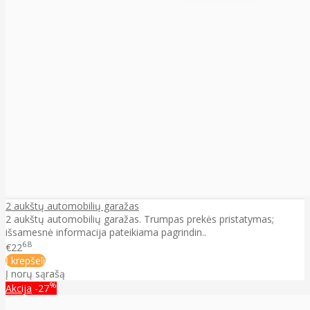
2 aukštų automobilių garažas
2 aukštų automobilių garažas. Trumpas prekės pristatymas;
išsamesnė informacija pateikiama pagrindin..
68
€22
Į krepšelį
Į norų sąrašą
%
Akcija
-27