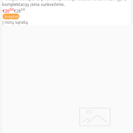
komplektaciją įeina sunkvežimis..
50
59
€20
€28
Į krepšelį
Į norų sąrašą