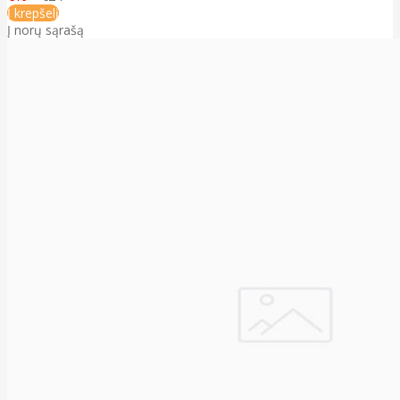
Į krepšelį
Į norų sąrašą