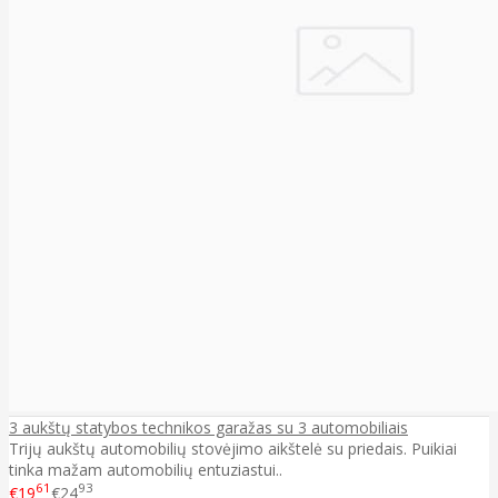
3 aukštų statybos technikos garažas su 3 automobiliais
Trijų aukštų automobilių stovėjimo aikštelė su priedais. Puikiai
tinka mažam automobilių entuziastui..
61
93
€19
€24