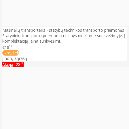
Mašinėlių transporteris - statybų technikos transporto priemonės
Statybinių transporto priemonių rinkinys dideliame sunkvežimyje. Į
komplektaciją įeina sunkvežimi..
50
€18
Į krepšelį
Į norų sąrašą
%
Akcija
-28