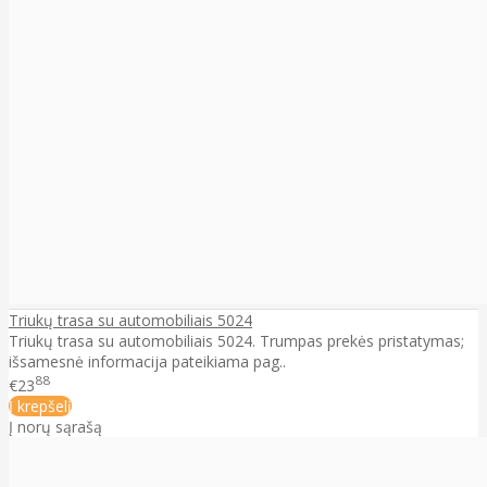
Triukų trasa su automobiliais 5024
Triukų trasa su automobiliais 5024. Trumpas prekės pristatymas;
išsamesnė informacija pateikiama pag..
88
€23
Į krepšelį
Į norų sąrašą