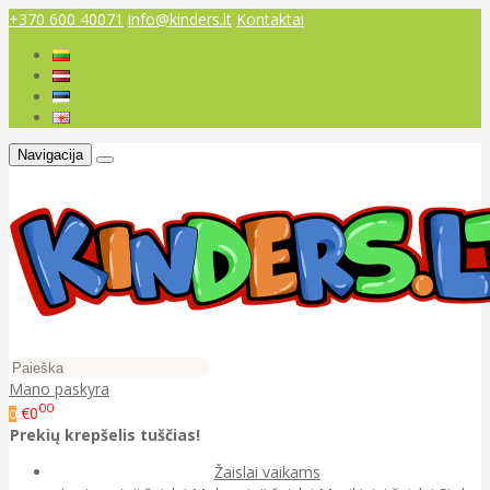
+370 600 40071
info@kinders.lt
Kontaktai
Navigacija
Mano paskyra
00
€0
0
Prekių krepšelis tuščias!
Žaislai vaikams