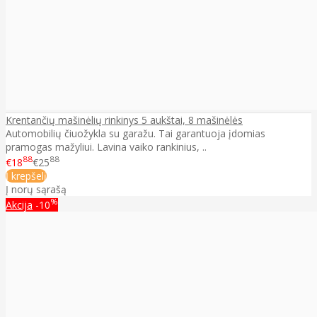
Krentančių mašinėlių rinkinys 5 aukštai, 8 mašinėlės
Automobilių čiuožykla su garažu. Tai garantuoja įdomias
pramogas mažyliui. Lavina vaiko rankinius, ..
88
88
€18
€25
Į krepšelį
Į norų sąrašą
%
Akcija
-10