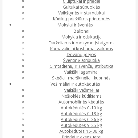
Čiulptukai ir priedai
Gultukai sūpuoklės
Vaikštynės ir stumdukai
Kūdikių priežiūros priemonės
Mokslai ir šventės
Balionai
Mokykla ir edukacija
Darželiams ir mokymo įstaigoms
Karnavaliniai kostiumai vaikams
Dovanų įdėjos
Šventinė atributika
Gimtadienių ir švenčių atributika
Vaikiški lagaminai
Skėčiai, marškinėliai, kuprinės
Vežimėliai ir autokėdutės
Vaikiški vežimėliai
Nešioklės kūdikiams
Automobilinės kėdutės
Autokėdutės 0-10 kg
Autokėdutės 0-18 kg
Autokėdutės 0-36 kg
Autokėdutės 9-25 kg
Autokėdutės 15-36 kg
Priedai ir aksesuarai