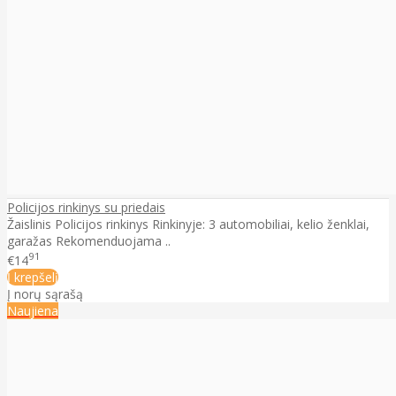
Policijos rinkinys su priedais
Žaislinis Policijos rinkinys Rinkinyje: 3 automobiliai, kelio ženklai,
garažas Rekomenduojama ..
91
€14
Į krepšelį
Į norų sąrašą
Naujiena