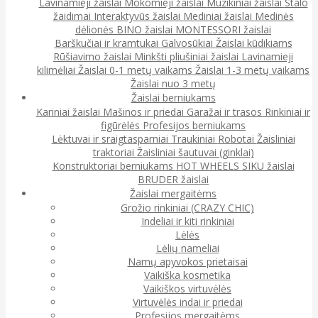
Lavinamieji žaislai
Mokomieji žaislai
Muzikiniai žaislai
Stalo
žaidimai
Interaktyvūs žaislai
Mediniai žaislai
Medinės
dėlionės
BINO žaislai
MONTESSORI žaislai
Barškučiai ir kramtukai
Galvosūkiai
Žaislai kūdikiams
Rūšiavimo žaislai
Minkšti pliušiniai žaislai
Lavinamieji
kilimėliai
Žaislai 0-1 metų vaikams
Žaislai 1-3 metų vaikams
Žaislai nuo 3 metų
Žaislai berniukams
Kariniai žaislai
Mašinos ir priedai
Garažai ir trasos
Rinkiniai ir
figūrėlės
Profesijos berniukams
Lėktuvai ir sraigtasparniai
Traukiniai
Robotai
Žaisliniai
traktoriai
Žaisliniai šautuvai (ginklai)
Konstruktoriai berniukams
HOT WHEELS
SIKU žaislai
BRUDER žaislai
Žaislai mergaitėms
Grožio rinkiniai (CRAZY CHIC)
Indeliai ir kiti rinkiniai
Lėlės
Lėlių nameliai
Namų apyvokos prietaisai
Vaikiška kosmetika
Vaikiškos virtuvėlės
Virtuvėlės indai ir priedai
Profesijos mergaitėms