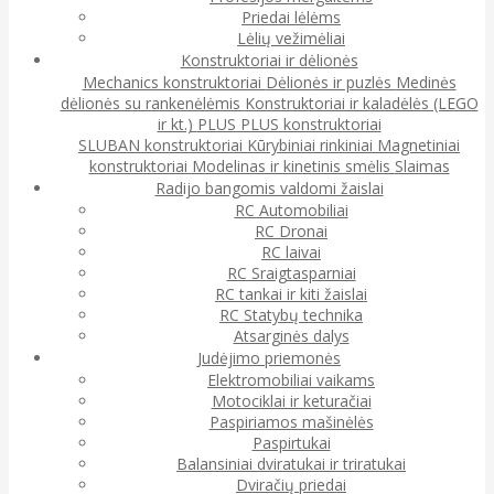
Priedai lėlėms
Lėlių vežimėliai
Konstruktoriai ir dėlionės
Mechanics konstruktoriai
Dėlionės ir puzlės
Medinės
dėlionės su rankenėlėmis
Konstruktoriai ir kaladėlės (LEGO
ir kt.)
PLUS PLUS konstruktoriai
SLUBAN konstruktoriai
Kūrybiniai rinkiniai
Magnetiniai
konstruktoriai
Modelinas ir kinetinis smėlis
Slaimas
Radijo bangomis valdomi žaislai
RC Automobiliai
RC Dronai
RC laivai
RC Sraigtasparniai
RC tankai ir kiti žaislai
RC Statybų technika
Atsarginės dalys
Judėjimo priemonės
Elektromobiliai vaikams
Motociklai ir keturačiai
Paspiriamos mašinėlės
Paspirtukai
Balansiniai dviratukai ir triratukai
Dviračių priedai