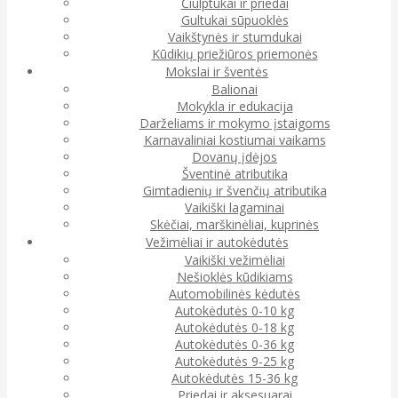
Čiulptukai ir priedai
Gultukai sūpuoklės
Vaikštynės ir stumdukai
Kūdikių priežiūros priemonės
Mokslai ir šventės
Balionai
Mokykla ir edukacija
Darželiams ir mokymo įstaigoms
Karnavaliniai kostiumai vaikams
Dovanų įdėjos
Šventinė atributika
Gimtadienių ir švenčių atributika
Vaikiški lagaminai
Skėčiai, marškinėliai, kuprinės
Vežimėliai ir autokėdutės
Vaikiški vežimėliai
Nešioklės kūdikiams
Automobilinės kėdutės
Autokėdutės 0-10 kg
Autokėdutės 0-18 kg
Autokėdutės 0-36 kg
Autokėdutės 9-25 kg
Autokėdutės 15-36 kg
Priedai ir aksesuarai