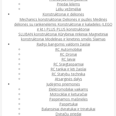
Priedai lėlėms
Lėlių vežimėliai
Konstruktoriai ir dėlionės
Mechanics konstruktoriai
Dėlionės ir puzlės
Medinės
dėlionės su rankenėlėmis
Konstruktoriai ir kaladėlės (LEGO
ir kt.)
PLUS PLUS konstruktoriai
SLUBAN konstruktoriai
Kūrybiniai rinkiniai
Magnetiniai
konstruktoriai
Modelinas ir kinetinis smėlis
Slaimas
Radijo bangomis valdomi žaislai
RC Automobiliai
RC Dronai
RC laivai
RC Sraigtasparniai
RC tankai ir kiti žaislai
RC Statybų technika
Atsarginės dalys
Judėjimo priemonės
Elektromobiliai vaikams
Motociklai ir keturačiai
Paspiriamos mašinėlės
Paspirtukai
Balansiniai dviratukai ir triratukai
Dviračių priedai