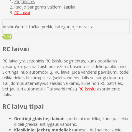
Pagrindinis
Radijo bangomis valdomi žaislai
RC laivai
Atsiprašome, tačiau prekių kategorijoje nerasta.
Grįžti
RC laivai
RC laivai yra sezoninis RC žaislų segmentas, kuris populiarus
vasarą, kai galima žaisti prie ežero, baseino ar didelio paplūdimio.
Skirtingai nuo automobilių, RC laivai juda vandens paviršiumi, todėl
reikia rinktis tinkamą vietą (sekli vandens dalis su saugiu krantu).
Tai įdomus alternatyvus žaislas vaikams, kurie nori RC patirties,
bet jau turi automobilį. Tai svarbi mūsų
RC žaislų
asortimento
dalis.
RC laivų tipai
Greitieji glaistieji laivai:
sportiniai modeliai, kurie pasiekia
dideli greičiai ant lygaus vandens.
Klasikiniai jachtų modeliai:
ramesni, dažnai realistinio