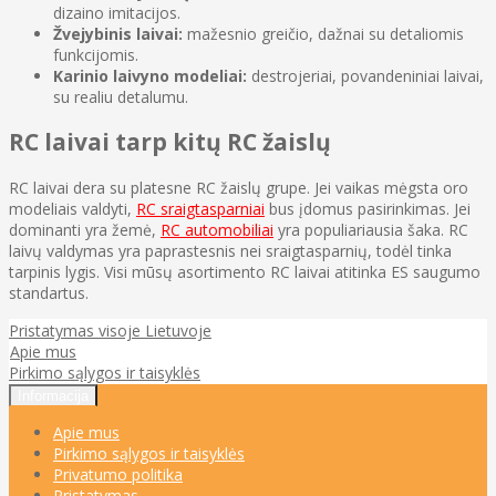
dizaino imitacijos.
Žvejybinis laivai:
mažesnio greičio, dažnai su detaliomis
funkcijomis.
Karinio laivyno modeliai:
destrojeriai, povandeniniai laivai,
su realiu detalumu.
RC laivai tarp kitų RC žaislų
RC laivai dera su platesne RC žaislų grupe. Jei vaikas mėgsta oro
modeliais valdyti,
RC sraigtasparniai
bus įdomus pasirinkimas. Jei
dominanti yra žemė,
RC automobiliai
yra populiariausia šaka. RC
laivų valdymas yra paprastesnis nei sraigtasparnių, todėl tinka
tarpinis lygis. Visi mūsų asortimento RC laivai atitinka ES saugumo
standartus.
Pristatymas visoje Lietuvoje
Apie mus
Pirkimo sąlygos ir taisyklės
Informacija
Apie mus
Pirkimo sąlygos ir taisyklės
Privatumo politika
Pristatymas