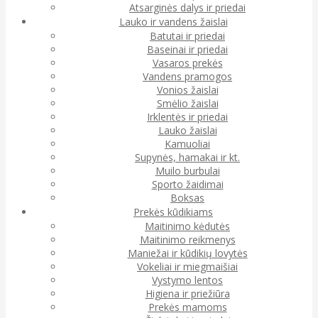
Atsarginės dalys ir priedai
Lauko ir vandens žaislai
Batutai ir priedai
Baseinai ir priedai
Vasaros prekės
Vandens pramogos
Vonios žaislai
Smėlio žaislai
Irklentės ir priedai
Lauko žaislai
Kamuoliai
Supynės, hamakai ir kt.
Muilo burbulai
Sporto žaidimai
Boksas
Prekės kūdikiams
Maitinimo kėdutės
Maitinimo reikmenys
Maniežai ir kūdikių lovytės
Vokeliai ir miegmaišiai
Vystymo lentos
Higiena ir priežiūra
Prekės mamoms