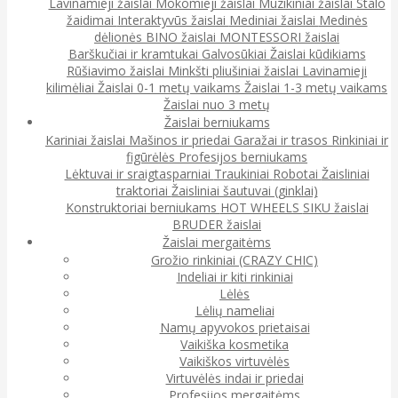
Lavinamieji žaislai
Mokomieji žaislai
Muzikiniai žaislai
Stalo
žaidimai
Interaktyvūs žaislai
Mediniai žaislai
Medinės
dėlionės
BINO žaislai
MONTESSORI žaislai
Barškučiai ir kramtukai
Galvosūkiai
Žaislai kūdikiams
Rūšiavimo žaislai
Minkšti pliušiniai žaislai
Lavinamieji
kilimėliai
Žaislai 0-1 metų vaikams
Žaislai 1-3 metų vaikams
Žaislai nuo 3 metų
Žaislai berniukams
Kariniai žaislai
Mašinos ir priedai
Garažai ir trasos
Rinkiniai ir
figūrėlės
Profesijos berniukams
Lėktuvai ir sraigtasparniai
Traukiniai
Robotai
Žaisliniai
traktoriai
Žaisliniai šautuvai (ginklai)
Konstruktoriai berniukams
HOT WHEELS
SIKU žaislai
BRUDER žaislai
Žaislai mergaitėms
Grožio rinkiniai (CRAZY CHIC)
Indeliai ir kiti rinkiniai
Lėlės
Lėlių nameliai
Namų apyvokos prietaisai
Vaikiška kosmetika
Vaikiškos virtuvėlės
Virtuvėlės indai ir priedai
Profesijos mergaitėms