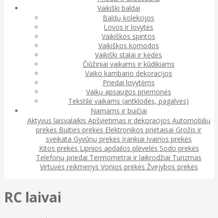
Vaikiški baldai
Baldų kolekcijos
Lovos ir lovytės
Vaikiškos spintos
Vaikiškos komodos
Vaikiški stalai ir kėdės
Čiūžiniai vaikams ir kūdikiams
Vaiko kambario dekoracijos
Priedai lovytėms
Vaikų apsaugos priemonės
Tekstilė vaikams (antklodės, pagalvės)
Namams ir buičiai
Aktyvus laisvalaikis
Apšvietimas ir dekoracijos
Automobilių
prekės
Buities prekės
Elektronikos prietaisai
Grožis ir
sveikata
Gyvūnų prekės
Įrankiai
Įvairios prekės
Kitos prekės
Lipnios apdailos plėvelės
Sodo prekės
Telefonų priedai
Termometrai ir laikrodžiai
Turizmas
Virtuvės reikmenys
Vonios prekės
Žvejybos prekės
RC laivai