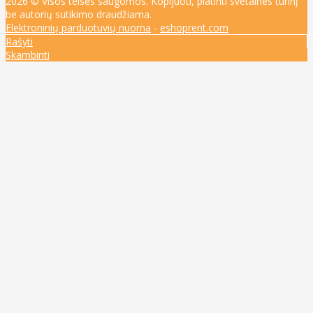
2026 © Visos teisės saugomos. Kopijuoti, platinti svetainės turinį
be autorių sutikimo draudžiama.
Elektroninių parduotuvių nuoma
-
eshoprent.com
Rašyti
Skambinti