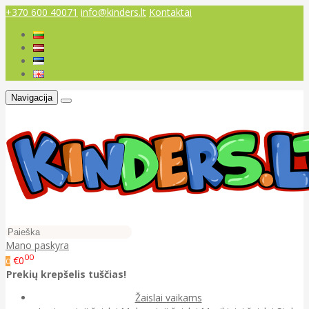
+370 600 40071
info@kinders.lt
Kontaktai
Navigacija
Mano paskyra
00
€0
0
Prekių krepšelis tuščias!
Žaislai vaikams