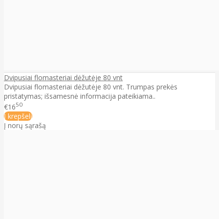
Dvipusiai flomasteriai dėžutėje 80 vnt
Dvipusiai flomasteriai dėžutėje 80 vnt. Trumpas prekės
pristatymas; išsamesnė informacija pateikiama..
50
€16
Į krepšelį
Į norų sąrašą