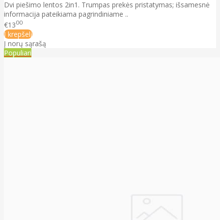
Dvi piešimo lentos 2in1. Trumpas prekės pristatymas; išsamesnė
informacija pateikiama pagrindiniame ..
00
€13
Į krepšelį
Į norų sąrašą
Populiari