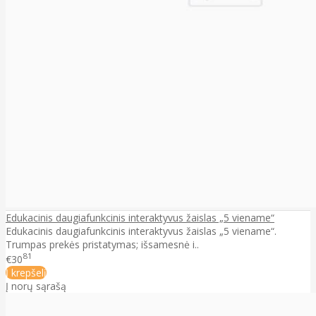
Edukacinis daugiafunkcinis interaktyvus žaislas „5 viename“
Edukacinis daugiafunkcinis interaktyvus žaislas „5 viename“.
Trumpas prekės pristatymas; išsamesnė i..
81
€30
Į krepšelį
Į norų sąrašą