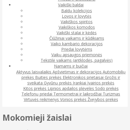
Vaikiški baldai
Baldų kolekcijos
Lovos ir lovytės
Vaikiškos spintos
Vaikiškos komodos
Vaikiški stalai ir kėdės
Čiūžiniai vaikams ir kūdikiams
Vaiko kambario dekoracijos
Priedai lovytėms
Vaikų apsaugos priemonės
Tekstilė vaikams (antklodės, pagalvės)
Namams ir buičiai
Aktyvus laisvalaikis
Apšvietimas ir dekoracijos
Automobilių
prekės
Buities prekės
Elektronikos prietaisai
Grožis ir
sveikata
Gyvūnų prekės
Įrankiai
Įvairios prekės
Kitos prekės
Lipnios apdailos plėvelės
Sodo prekės
Telefonų priedai
Termometrai ir laikrodžiai
Turizmas
Virtuvės reikmenys
Vonios prekės
Žvejybos prekės
Mokomieji žaislai