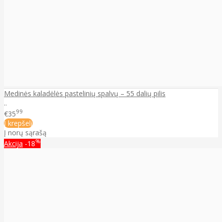
Medinės kaladėlės pastelinių spalvų – 55 dalių pilis
..
99
€35
Į krepšelį
Į norų sąrašą
%
Akcija
-18