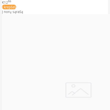
86
€12
Į krepšelį
Į norų sąrašą