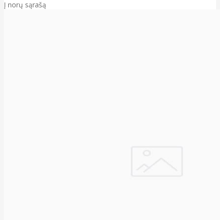
Į norų sąrašą