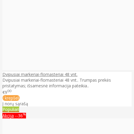
Dvipusiai markeriai-flomasteriai 48 vnt.
Dvipusiai markeriai-flomasteriai 48 vnt.. Trumpas prekės
pristatymas; išsamesnė informacija pateikia..
00
€9
Į krepšelį
Į norų sąrašą
Populiari
%
Akcija
--36