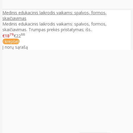
Medinis edukacinis laikrodis vaikams: spalvos, formos,
skaičiavimas
Medinis edukacinis laikrodis vaikams: spalvos, formos,
skaičiavimas. Trumpas prekės pristatymas; išs..
79
88
€18
€22
Į krepšelį
Į norų sąrašą