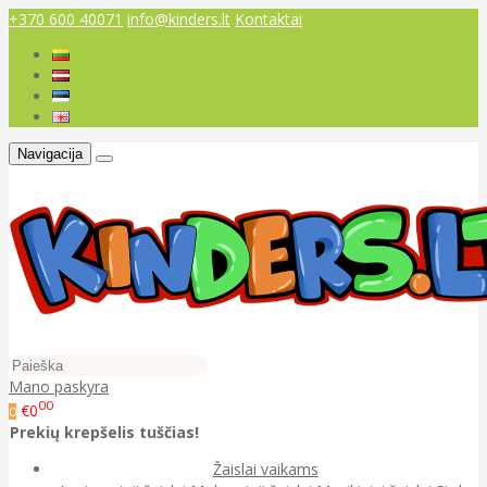
+370 600 40071
info@kinders.lt
Kontaktai
Navigacija
Mano paskyra
00
€0
0
Prekių krepšelis tuščias!
Žaislai vaikams