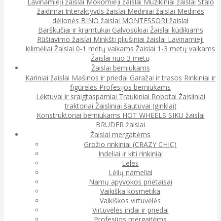
Lavinamieji žaislai
Mokomieji žaislai
Muzikiniai žaislai
Stalo
žaidimai
Interaktyvūs žaislai
Mediniai žaislai
Medinės
dėlionės
BINO žaislai
MONTESSORI žaislai
Barškučiai ir kramtukai
Galvosūkiai
Žaislai kūdikiams
Rūšiavimo žaislai
Minkšti pliušiniai žaislai
Lavinamieji
kilimėliai
Žaislai 0-1 metų vaikams
Žaislai 1-3 metų vaikams
Žaislai nuo 3 metų
Žaislai berniukams
Kariniai žaislai
Mašinos ir priedai
Garažai ir trasos
Rinkiniai ir
figūrėlės
Profesijos berniukams
Lėktuvai ir sraigtasparniai
Traukiniai
Robotai
Žaisliniai
traktoriai
Žaisliniai šautuvai (ginklai)
Konstruktoriai berniukams
HOT WHEELS
SIKU žaislai
BRUDER žaislai
Žaislai mergaitėms
Grožio rinkiniai (CRAZY CHIC)
Indeliai ir kiti rinkiniai
Lėlės
Lėlių nameliai
Namų apyvokos prietaisai
Vaikiška kosmetika
Vaikiškos virtuvėlės
Virtuvėlės indai ir priedai
Profesijos mergaitėms