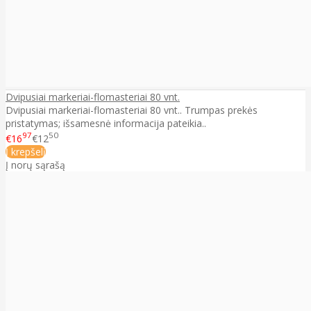
Dvipusiai markeriai-flomasteriai 80 vnt.
Dvipusiai markeriai-flomasteriai 80 vnt.. Trumpas prekės
pristatymas; išsamesnė informacija pateikia..
97
50
€16
€12
Į krepšelį
Į norų sąrašą