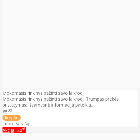
Mokomasis rinkinys pažinti savo laikrodį
Mokomasis rinkinys pažinti savo laikrodį. Trumpas prekės
pristatymas; išsamesnė informacija pateikia..
00
€5
Į krepšelį
Į norų sąrašą
%
Akcija
-20