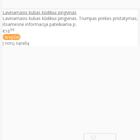
Lavinamasis kubas kūdikiui pingvinas
Lavinamasis kubas kūdikiui pingvinas. Trumpas prekės pristatymas;
išsamesnė informacija pateikiama p..
99
€16
Į krepšelį
Į norų sąrašą