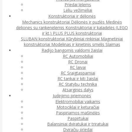
Priedai lėlėms
Lėlių vežimėliai
Konstruktoriai ir dėlionės
Mechanics konstruktoriai
Dėlionės ir puzlės
Medinės
dėlionės su rankenėlėmis
Konstruktoriai ir kaladėlės (LEGO
ir kt.)
PLUS PLUS konstruktoriai
SLUBAN konstruktoriai
Kūrybiniai rinkiniai
Magnetiniai
konstruktoriai
Modelinas ir kinetinis smėlis
Slaimas
Radijo bangomis valdomi žaislai
RC Automobiliai
RC Dronai
RC laivai
RC Sraigtasparniai
RC tankai ir kiti žaislai
RC Statybų technika
Atsarginės dalys
Judėjimo priemonės
Elektromobiliai vaikams
Motociklai ir keturačiai
Paspiriamos mašinėlės
Paspirtukai
Balansiniai dviratukai ir triratukai
Dviračių priedai