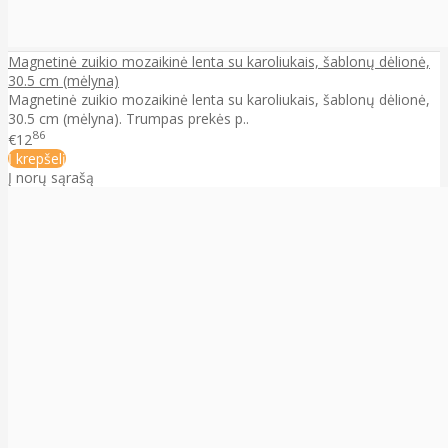
Magnetinė zuikio mozaikinė lenta su karoliukais, šablonų dėlionė,
30.5 cm (mėlyna)
Magnetinė zuikio mozaikinė lenta su karoliukais, šablonų dėlionė,
30.5 cm (mėlyna). Trumpas prekės p..
86
€12
Į krepšelį
Į norų sąrašą