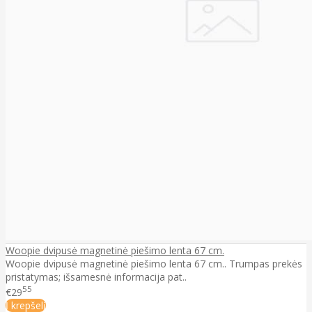
Woopie dvipusė magnetinė piešimo lenta 67 cm.
Woopie dvipusė magnetinė piešimo lenta 67 cm.. Trumpas prekės
pristatymas; išsamesnė informacija pat..
55
€29
Į krepšelį