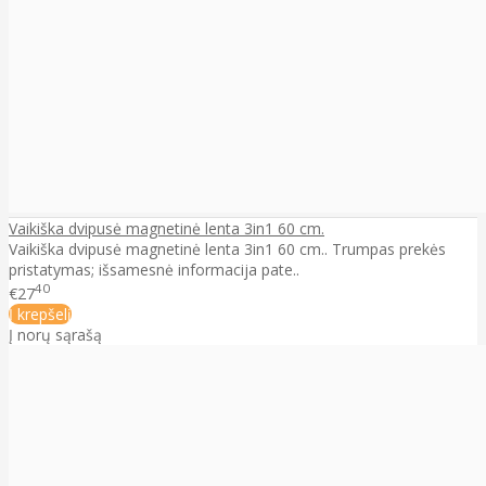
Vaikiška dvipusė magnetinė lenta 3in1 60 cm.
Vaikiška dvipusė magnetinė lenta 3in1 60 cm.. Trumpas prekės
pristatymas; išsamesnė informacija pate..
40
€27
Į krepšelį
Į norų sąrašą