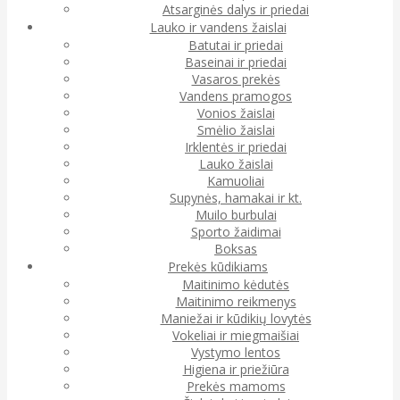
Atsarginės dalys ir priedai
Lauko ir vandens žaislai
Batutai ir priedai
Baseinai ir priedai
Vasaros prekės
Vandens pramogos
Vonios žaislai
Smėlio žaislai
Irklentės ir priedai
Lauko žaislai
Kamuoliai
Supynės, hamakai ir kt.
Muilo burbulai
Sporto žaidimai
Boksas
Prekės kūdikiams
Maitinimo kėdutės
Maitinimo reikmenys
Maniežai ir kūdikių lovytės
Vokeliai ir miegmaišiai
Vystymo lentos
Higiena ir priežiūra
Prekės mamoms