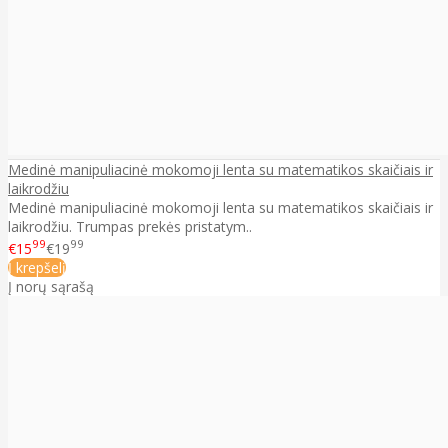
Medinė manipuliacinė mokomoji lenta su matematikos skaičiais ir
laikrodžiu
Medinė manipuliacinė mokomoji lenta su matematikos skaičiais ir
laikrodžiu. Trumpas prekės pristatym..
99
99
€15
€19
Į krepšelį
Į norų sąrašą