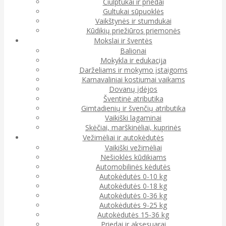
Čiulptukai ir priedai
Gultukai sūpuoklės
Vaikštynės ir stumdukai
Kūdikių priežiūros priemonės
Mokslai ir šventės
Balionai
Mokykla ir edukacija
Darželiams ir mokymo įstaigoms
Karnavaliniai kostiumai vaikams
Dovanų įdėjos
Šventinė atributika
Gimtadienių ir švenčių atributika
Vaikiški lagaminai
Skėčiai, marškinėliai, kuprinės
Vežimėliai ir autokėdutės
Vaikiški vežimėliai
Nešioklės kūdikiams
Automobilinės kėdutės
Autokėdutės 0-10 kg
Autokėdutės 0-18 kg
Autokėdutės 0-36 kg
Autokėdutės 9-25 kg
Autokėdutės 15-36 kg
Priedai ir aksesuarai