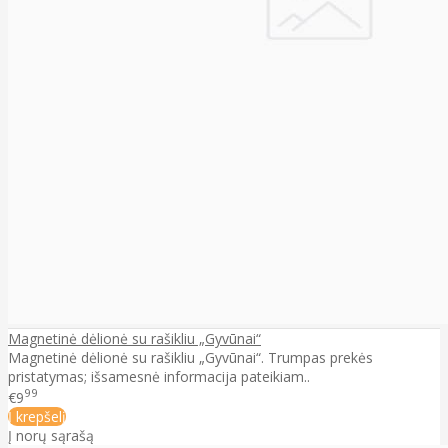
Magnetinė dėlionė su rašikliu „Gyvūnai“
Magnetinė dėlionė su rašikliu „Gyvūnai“. Trumpas prekės
pristatymas; išsamesnė informacija pateikiam..
99
€9
Į krepšelį
Į norų sąrašą