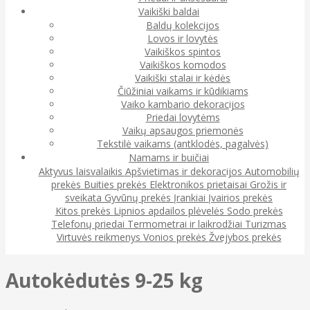
Vaikiški baldai
Baldų kolekcijos
Lovos ir lovytės
Vaikiškos spintos
Vaikiškos komodos
Vaikiški stalai ir kėdės
Čiūžiniai vaikams ir kūdikiams
Vaiko kambario dekoracijos
Priedai lovytėms
Vaikų apsaugos priemonės
Tekstilė vaikams (antklodės, pagalvės)
Namams ir buičiai
Aktyvus laisvalaikis
Apšvietimas ir dekoracijos
Automobilių
prekės
Buities prekės
Elektronikos prietaisai
Grožis ir
sveikata
Gyvūnų prekės
Įrankiai
Įvairios prekės
Kitos prekės
Lipnios apdailos plėvelės
Sodo prekės
Telefonų priedai
Termometrai ir laikrodžiai
Turizmas
Virtuvės reikmenys
Vonios prekės
Žvejybos prekės
Autokėdutės 9-25 kg