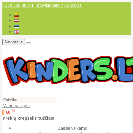
+370 600 40071
info@kinders.lt
Kontaktai
Navigacija
Mano paskyra
00
€0
0
Prekių krepšelis tuščias!
Žaislai vaikams