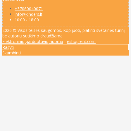
+37060040071
info@kinders.lt
10:00 - 18:00
2026 © Visos teisės saugomos. Kopijuoti, platinti svetainės turinį
be autorių sutikimo draudžiama.
Elektroninių parduotuvių nuoma
-
eshoprent.com
Rašyti
Skambinti