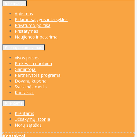
Informacija
Apie mus
Pirkimo sąlygos ir taisyklės
Privatumo politika
Pristatymas
Naujienos ir patarimai
Klientų aptarnavimas
Visos prekės
Prekės su nuolaida
Gamintojai
Partnerystės programa
Dovanų kuponai
Svetainės medis
Kontaktai
Klientams
Klientams
Užsakymų istorija
Norų sąrašas
Kontaktai