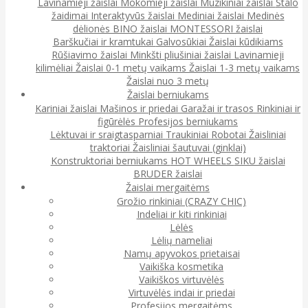
Lavinamieji žaislai
Mokomieji žaislai
Muzikiniai žaislai
Stalo
žaidimai
Interaktyvūs žaislai
Mediniai žaislai
Medinės
dėlionės
BINO žaislai
MONTESSORI žaislai
Barškučiai ir kramtukai
Galvosūkiai
Žaislai kūdikiams
Rūšiavimo žaislai
Minkšti pliušiniai žaislai
Lavinamieji
kilimėliai
Žaislai 0-1 metų vaikams
Žaislai 1-3 metų vaikams
Žaislai nuo 3 metų
Žaislai berniukams
Kariniai žaislai
Mašinos ir priedai
Garažai ir trasos
Rinkiniai ir
figūrėlės
Profesijos berniukams
Lėktuvai ir sraigtasparniai
Traukiniai
Robotai
Žaisliniai
traktoriai
Žaisliniai šautuvai (ginklai)
Konstruktoriai berniukams
HOT WHEELS
SIKU žaislai
BRUDER žaislai
Žaislai mergaitėms
Grožio rinkiniai (CRAZY CHIC)
Indeliai ir kiti rinkiniai
Lėlės
Lėlių nameliai
Namų apyvokos prietaisai
Vaikiška kosmetika
Vaikiškos virtuvėlės
Virtuvėlės indai ir priedai
Profesijos mergaitėms