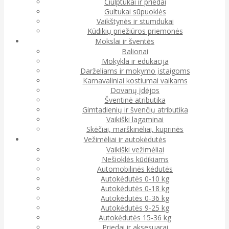
Čiulptukai ir priedai
Gultukai sūpuoklės
Vaikštynės ir stumdukai
Kūdikių priežiūros priemonės
Mokslai ir šventės
Balionai
Mokykla ir edukacija
Darželiams ir mokymo įstaigoms
Karnavaliniai kostiumai vaikams
Dovanų įdėjos
Šventinė atributika
Gimtadienių ir švenčių atributika
Vaikiški lagaminai
Skėčiai, marškinėliai, kuprinės
Vežimėliai ir autokėdutės
Vaikiški vežimėliai
Nešioklės kūdikiams
Automobilinės kėdutės
Autokėdutės 0-10 kg
Autokėdutės 0-18 kg
Autokėdutės 0-36 kg
Autokėdutės 9-25 kg
Autokėdutės 15-36 kg
Priedai ir aksesuarai