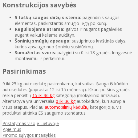
Konstrukcijos savybės
5 taškų saugos diržų sistema:
pagrindinis saugos
elementas, paskirstantis smūgio jėgą po kūną.
Reguliuojama atrama:
galvos ir nugaros pagalvėlės
augant vaikui keliama aukštyn.
Šoninių smūgių apsauga:
sustiprintos kraštinės dalys,
kurios apsaugo nuo šoninių susidūrimų.
Sumažintas svoris:
palyginti su 0 iki 18 grupės, lengvesnė
montavimui ir perkėlimui.
Pasirinkimas
9 iki 25 kg autokėdutę pasirenkama, kai vaikas išauga iš kūdikio
autokėdutės (paprastai 12 iki 15 mėnesių). Iškart po šios grupės
reikia perkelti į
15 iki 36 kg
kategoriją (mokyklinio amžiaus).
Alternatyva yra universalia
0 iki 36 kg
autokėdutė, kuri aprėpia
visus etapus. Plačiau
automobilinių kėdučių
kategorijoje. Visi
produktai atitinka ES saugumo standartus.
Pristatymas visoje Lietuvoje
Apie mus
Pirkimo sąlygos ir taisyklės