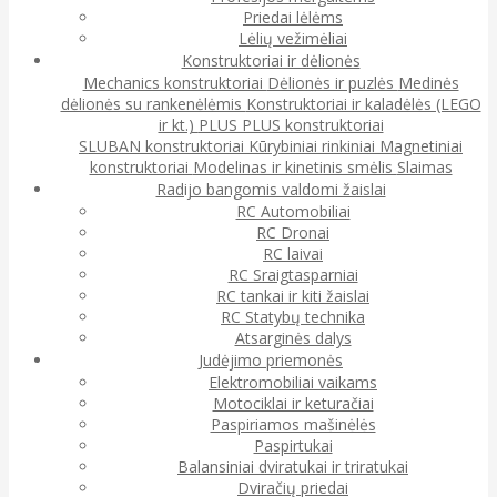
Priedai lėlėms
Lėlių vežimėliai
Konstruktoriai ir dėlionės
Mechanics konstruktoriai
Dėlionės ir puzlės
Medinės
dėlionės su rankenėlėmis
Konstruktoriai ir kaladėlės (LEGO
ir kt.)
PLUS PLUS konstruktoriai
SLUBAN konstruktoriai
Kūrybiniai rinkiniai
Magnetiniai
konstruktoriai
Modelinas ir kinetinis smėlis
Slaimas
Radijo bangomis valdomi žaislai
RC Automobiliai
RC Dronai
RC laivai
RC Sraigtasparniai
RC tankai ir kiti žaislai
RC Statybų technika
Atsarginės dalys
Judėjimo priemonės
Elektromobiliai vaikams
Motociklai ir keturačiai
Paspiriamos mašinėlės
Paspirtukai
Balansiniai dviratukai ir triratukai
Dviračių priedai