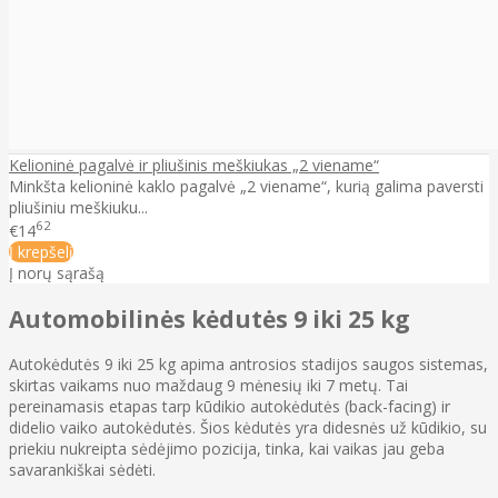
Kelioninė pagalvė ir pliušinis meškiukas „2 viename“
Minkšta kelioninė kaklo pagalvė „2 viename“, kurią galima paversti
pliušiniu meškiuku...
62
€14
Į krepšelį
Į norų sąrašą
Automobilinės kėdutės 9 iki 25 kg
Autokėdutės 9 iki 25 kg apima antrosios stadijos saugos sistemas,
skirtas vaikams nuo maždaug 9 mėnesių iki 7 metų. Tai
pereinamasis etapas tarp kūdikio autokėdutės (back-facing) ir
didelio vaiko autokėdutės. Šios kėdutės yra didesnės už kūdikio, su
priekiu nukreipta sėdėjimo pozicija, tinka, kai vaikas jau geba
savarankiškai sėdėti.