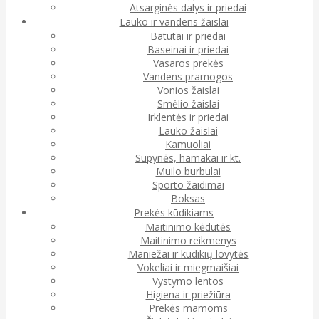
Atsarginės dalys ir priedai
Lauko ir vandens žaislai
Batutai ir priedai
Baseinai ir priedai
Vasaros prekės
Vandens pramogos
Vonios žaislai
Smėlio žaislai
Irklentės ir priedai
Lauko žaislai
Kamuoliai
Supynės, hamakai ir kt.
Muilo burbulai
Sporto žaidimai
Boksas
Prekės kūdikiams
Maitinimo kėdutės
Maitinimo reikmenys
Maniežai ir kūdikių lovytės
Vokeliai ir miegmaišiai
Vystymo lentos
Higiena ir priežiūra
Prekės mamoms