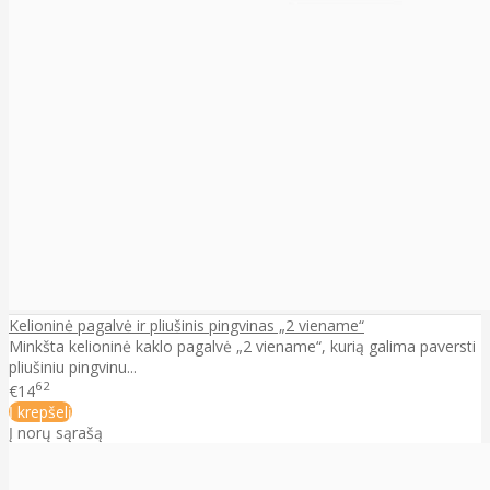
Kelioninė pagalvė ir pliušinis pingvinas „2 viename“
Minkšta kelioninė kaklo pagalvė „2 viename“, kurią galima paversti
pliušiniu pingvinu...
62
€14
Į krepšelį
Į norų sąrašą