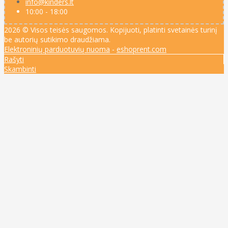
info@kinders.lt
10:00 - 18:00
2026 © Visos teisės saugomos. Kopijuoti, platinti svetainės turinį
be autorių sutikimo draudžiama.
Elektroninių parduotuvių nuoma
-
eshoprent.com
Rašyti
Skambinti