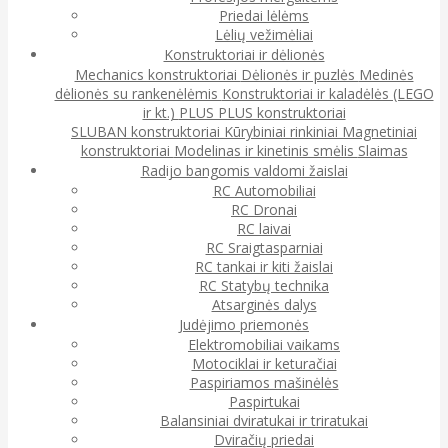
Priedai lėlėms
Lėlių vežimėliai
Konstruktoriai ir dėlionės
Mechanics konstruktoriai
Dėlionės ir puzlės
Medinės
dėlionės su rankenėlėmis
Konstruktoriai ir kaladėlės (LEGO
ir kt.)
PLUS PLUS konstruktoriai
SLUBAN konstruktoriai
Kūrybiniai rinkiniai
Magnetiniai
konstruktoriai
Modelinas ir kinetinis smėlis
Slaimas
Radijo bangomis valdomi žaislai
RC Automobiliai
RC Dronai
RC laivai
RC Sraigtasparniai
RC tankai ir kiti žaislai
RC Statybų technika
Atsarginės dalys
Judėjimo priemonės
Elektromobiliai vaikams
Motociklai ir keturačiai
Paspiriamos mašinėlės
Paspirtukai
Balansiniai dviratukai ir triratukai
Dviračių priedai