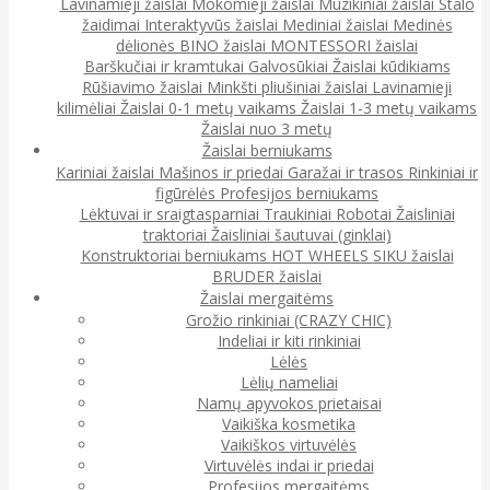
Lavinamieji žaislai
Mokomieji žaislai
Muzikiniai žaislai
Stalo
žaidimai
Interaktyvūs žaislai
Mediniai žaislai
Medinės
dėlionės
BINO žaislai
MONTESSORI žaislai
Barškučiai ir kramtukai
Galvosūkiai
Žaislai kūdikiams
Rūšiavimo žaislai
Minkšti pliušiniai žaislai
Lavinamieji
kilimėliai
Žaislai 0-1 metų vaikams
Žaislai 1-3 metų vaikams
Žaislai nuo 3 metų
Žaislai berniukams
Kariniai žaislai
Mašinos ir priedai
Garažai ir trasos
Rinkiniai ir
figūrėlės
Profesijos berniukams
Lėktuvai ir sraigtasparniai
Traukiniai
Robotai
Žaisliniai
traktoriai
Žaisliniai šautuvai (ginklai)
Konstruktoriai berniukams
HOT WHEELS
SIKU žaislai
BRUDER žaislai
Žaislai mergaitėms
Grožio rinkiniai (CRAZY CHIC)
Indeliai ir kiti rinkiniai
Lėlės
Lėlių nameliai
Namų apyvokos prietaisai
Vaikiška kosmetika
Vaikiškos virtuvėlės
Virtuvėlės indai ir priedai
Profesijos mergaitėms