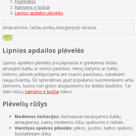
Pagrindinis
Namams ir buičiai
Lipnios apdailos plėvelės
Atsiprašome, tačiau prekių kategorijoje nerasta.
Grįžti
Lipnios apdailos plėvelės
Lipnios apdailos plėvelės yra paprastas ir įperkamas būdas
atnaujinti baldų ar sienos paviršius. Vietoj dažymo ar baldų
keitimo, plėvelė priklijuojama ant esamo paviršiaus, suteikianti
naują išvaizdą. Šis sprendimas ypač populiarus nuomininkams arba
šeimoms, kurios nori greito atsijauninimo be didelio biudžeto. Tai
dalis mūsų
namams ir buičiai
šakos.
Plėvelių rūšys
Medienos imitacijos:
dažniausiai naudojamos baldų
atnaujinimui, įvairių medienos rūšių spalvomis ir raštais.
Vientisos spalvos plėvelės:
pilkos, juodos, baltos spalvos,
šiuolaikiniam stiliui.