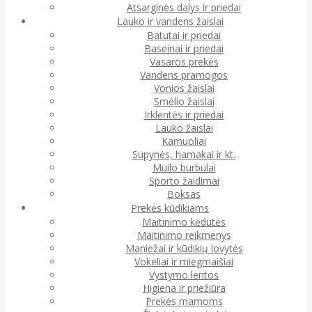
Atsarginės dalys ir priedai
Lauko ir vandens žaislai
Batutai ir priedai
Baseinai ir priedai
Vasaros prekės
Vandens pramogos
Vonios žaislai
Smėlio žaislai
Irklentės ir priedai
Lauko žaislai
Kamuoliai
Supynės, hamakai ir kt.
Muilo burbulai
Sporto žaidimai
Boksas
Prekės kūdikiams
Maitinimo kėdutės
Maitinimo reikmenys
Maniežai ir kūdikių lovytės
Vokeliai ir miegmaišiai
Vystymo lentos
Higiena ir priežiūra
Prekės mamoms