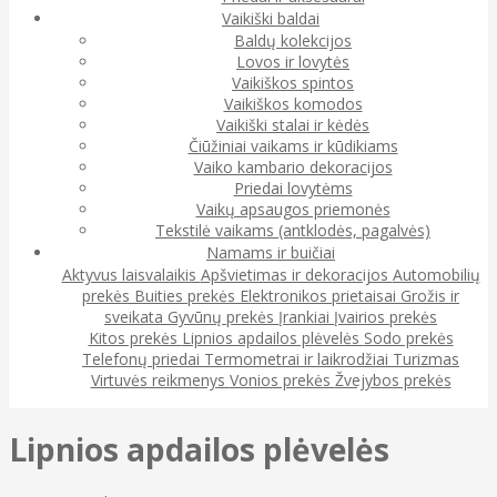
Vaikiški baldai
Baldų kolekcijos
Lovos ir lovytės
Vaikiškos spintos
Vaikiškos komodos
Vaikiški stalai ir kėdės
Čiūžiniai vaikams ir kūdikiams
Vaiko kambario dekoracijos
Priedai lovytėms
Vaikų apsaugos priemonės
Tekstilė vaikams (antklodės, pagalvės)
Namams ir buičiai
Aktyvus laisvalaikis
Apšvietimas ir dekoracijos
Automobilių
prekės
Buities prekės
Elektronikos prietaisai
Grožis ir
sveikata
Gyvūnų prekės
Įrankiai
Įvairios prekės
Kitos prekės
Lipnios apdailos plėvelės
Sodo prekės
Telefonų priedai
Termometrai ir laikrodžiai
Turizmas
Virtuvės reikmenys
Vonios prekės
Žvejybos prekės
Lipnios apdailos plėvelės