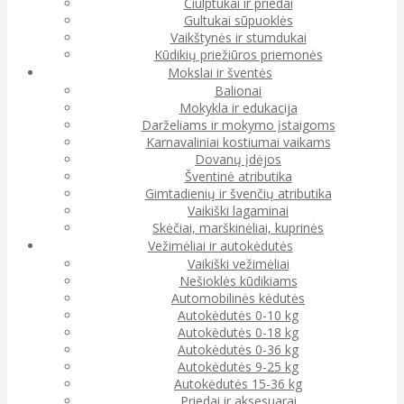
Čiulptukai ir priedai
Gultukai sūpuoklės
Vaikštynės ir stumdukai
Kūdikių priežiūros priemonės
Mokslai ir šventės
Balionai
Mokykla ir edukacija
Darželiams ir mokymo įstaigoms
Karnavaliniai kostiumai vaikams
Dovanų įdėjos
Šventinė atributika
Gimtadienių ir švenčių atributika
Vaikiški lagaminai
Skėčiai, marškinėliai, kuprinės
Vežimėliai ir autokėdutės
Vaikiški vežimėliai
Nešioklės kūdikiams
Automobilinės kėdutės
Autokėdutės 0-10 kg
Autokėdutės 0-18 kg
Autokėdutės 0-36 kg
Autokėdutės 9-25 kg
Autokėdutės 15-36 kg
Priedai ir aksesuarai