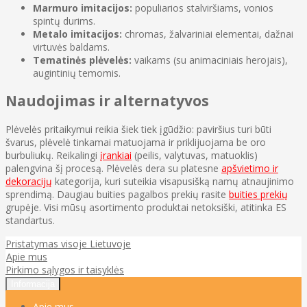
Marmuro imitacijos:
populiarios stalviršiams, vonios
spintų durims.
Metalo imitacijos:
chromas, žalvariniai elementai, dažnai
virtuvės baldams.
Tematinės plėvelės:
vaikams (su animaciniais herojais),
augintinių temomis.
Naudojimas ir alternatyvos
Plėvelės pritaikymui reikia šiek tiek įgūdžio: paviršius turi būti
švarus, plėvelė tinkamai matuojama ir priklijuojama be oro
burbuliukų. Reikalingi
įrankiai
(peilis, valytuvas, matuoklis)
palengvina šį procesą. Plėvelės dera su platesne
apšvietimo ir
dekoracijų
kategorija, kuri suteikia visapusišką namų atnaujinimo
sprendimą. Daugiau buities pagalbos prekių rasite
buities prekių
grupėje. Visi mūsų asortimento produktai netoksiški, atitinka ES
standartus.
Pristatymas visoje Lietuvoje
Apie mus
Pirkimo sąlygos ir taisyklės
Informacija
Apie mus