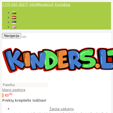
+370 600 40071
info@kinders.lt
Kontaktai
Navigacija
Mano paskyra
00
€0
0
Prekių krepšelis tuščias!
Žaislai vaikams