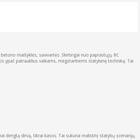
i, betono maišyklės, savivartės. Skirtingai nuo paprastųjų RC
juos ypač patrauklius vaikams, mėgstantiems statybinę techniką. Tai
 dengtą dirvą, tikrai kasos. Tai sukuria realistinį statybų scenarijų.