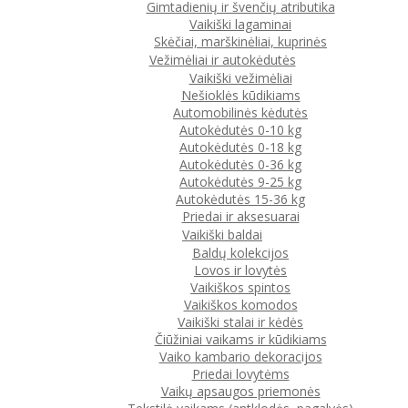
Gimtadienių ir švenčių atributika
Vaikiški lagaminai
Skėčiai, marškinėliai, kuprinės
Vežimėliai ir autokėdutės
Vaikiški vežimėliai
Nešioklės kūdikiams
Automobilinės kėdutės
Autokėdutės 0-10 kg
Autokėdutės 0-18 kg
Autokėdutės 0-36 kg
Autokėdutės 9-25 kg
Autokėdutės 15-36 kg
Priedai ir aksesuarai
Vaikiški baldai
Baldų kolekcijos
Lovos ir lovytės
Vaikiškos spintos
Vaikiškos komodos
Vaikiški stalai ir kėdės
Čiūžiniai vaikams ir kūdikiams
Vaiko kambario dekoracijos
Priedai lovytėms
Vaikų apsaugos priemonės