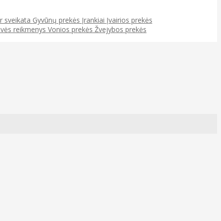
ir sveikata
Gyvūnų prekės
Įrankiai
Įvairios prekės
uvės reikmenys
Vonios prekės
Žvejybos prekės