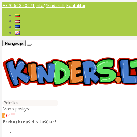
+370 600 40071
info@kinders.lt
Kontaktai
Navigacija
Mano paskyra
00
€0
0
Prekių krepšelis tuščias!