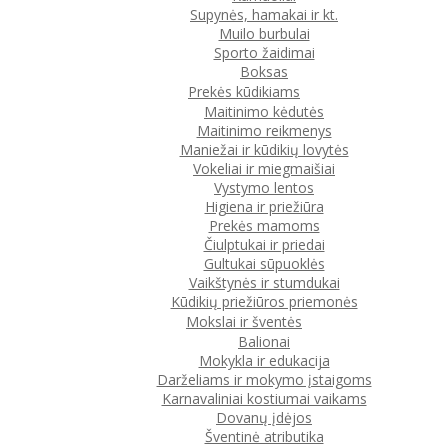
Supynės, hamakai ir kt.
Muilo burbulai
Sporto žaidimai
Boksas
Prekės kūdikiams
Maitinimo kėdutės
Maitinimo reikmenys
Maniežai ir kūdikių lovytės
Vokeliai ir miegmaišiai
Vystymo lentos
Higiena ir priežiūra
Prekės mamoms
Čiulptukai ir priedai
Gultukai sūpuoklės
Vaikštynės ir stumdukai
Kūdikių priežiūros priemonės
Mokslai ir šventės
Balionai
Mokykla ir edukacija
Darželiams ir mokymo įstaigoms
Karnavaliniai kostiumai vaikams
Dovanų įdėjos
Šventinė atributika