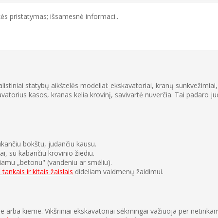
ės pristatymas; išsamesnė informaci..
ealistiniai statybų aikštelės modeliai: ekskavatoriai, kranų sunkvežimia
avatorius kasos, kranas kelia krovinį, savivartė nuverčia. Tai padaro 
sukančiu bokštu, judančiu kausu.
ai, su kabančiu krovinio žiediu.
žiamu „betonu" (vandeniu ar smėliu).
 tankais ir kitais žaislais
dideliam vaidmenų žaidimui.
je arba kieme. Vikšriniai ekskavatoriai sėkmingai važiuoja per netinkamai