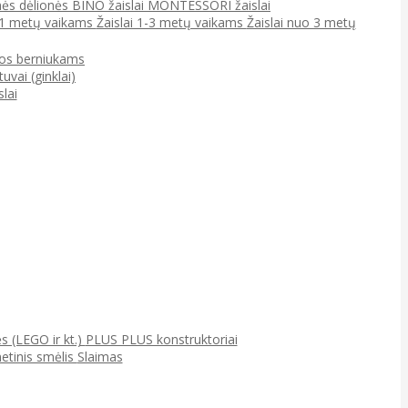
ės dėlionės
BINO žaislai
MONTESSORI žaislai
0-1 metų vaikams
Žaislai 1-3 metų vaikams
Žaislai nuo 3 metų
jos berniukams
tuvai (ginklai)
lai
ės (LEGO ir kt.)
PLUS PLUS konstruktoriai
netinis smėlis
Slaimas