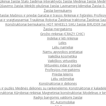
ikiniai žaislai
Stalo žaidimai
Interaktyvūs žaislai
Mediniai žaislai
Medin
ūšiavimo žaislai
Minkšti pliušiniai žaislai
Lavinamieji kilimėliai
Žaislai 
Žaislai berniukams
žaislai
Mašinos ir priedai
Garažai ir trasos
Rinkiniai ir figūrėlės
Profesi
ai ir sraigtasparniai
Traukiniai
Robotai
Žaisliniai traktoriai
Žaisliniai šau
Konstruktoriai berniukams
HOT WHEELS
SIKU žaislai
BRUDER žais
Žaislai mergaitėms
Grožio rinkiniai (CRAZY CHIC)
Indeliai ir kiti rinkiniai
Lėlės
Lėlių nameliai
Namų apyvokos prietaisai
Vaikiška kosmetika
Vaikiškos virtuvėlės
Virtuvėlės indai ir priedai
Profesijos mergaitėms
Priedai lėlėms
Lėlių vežimėliai
Konstruktoriai ir dėlionės
 ir puzlės
Medinės dėlionės su rankenėlėmis
Konstruktoriai ir kaladėl
ruktoriai
Kūrybiniai rinkiniai
Magnetiniai konstruktoriai
Modelinas ir ki
Radijo bangomis valdomi žaislai
RC Automobiliai