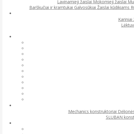
Lavinamieji žaislai
Mokomieji žaislai
Muz
Barškučiai ir kramtukai
Galvosūkiai
Žaislai kūdikiams
R
Kariniai 
Lėktuv
Mechanics konstruktoriai
Dėlionės
SLUBAN konst