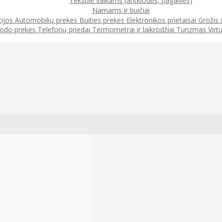
Tekstilė vaikams (antklodės, pagalvės)
Namams ir buičiai
cijos
Automobilių prekės
Buities prekės
Elektronikos prietaisai
Grožis 
odo prekės
Telefonų priedai
Termometrai ir laikrodžiai
Turizmas
Virt