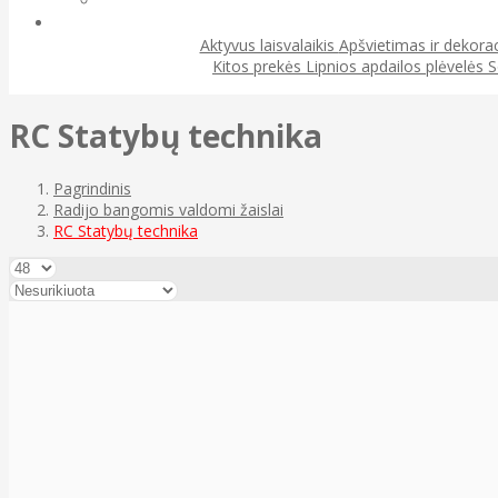
Aktyvus laisvalaikis
Apšvietimas ir dekora
Kitos prekės
Lipnios apdailos plėvelės
S
RC Statybų technika
Pagrindinis
Radijo bangomis valdomi žaislai
RC Statybų technika