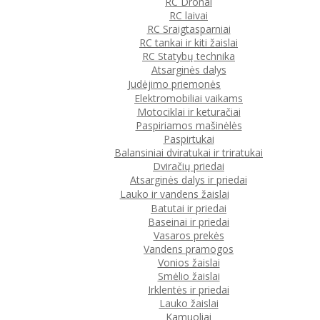
RC Dronai
RC laivai
RC Sraigtasparniai
RC tankai ir kiti žaislai
RC Statybų technika
Atsarginės dalys
Judėjimo priemonės
Elektromobiliai vaikams
Motociklai ir keturačiai
Paspiriamos mašinėlės
Paspirtukai
Balansiniai dviratukai ir triratukai
Dviračių priedai
Atsarginės dalys ir priedai
Lauko ir vandens žaislai
Batutai ir priedai
Baseinai ir priedai
Vasaros prekės
Vandens pramogos
Vonios žaislai
Smėlio žaislai
Irklentės ir priedai
Lauko žaislai
Kamuoliai