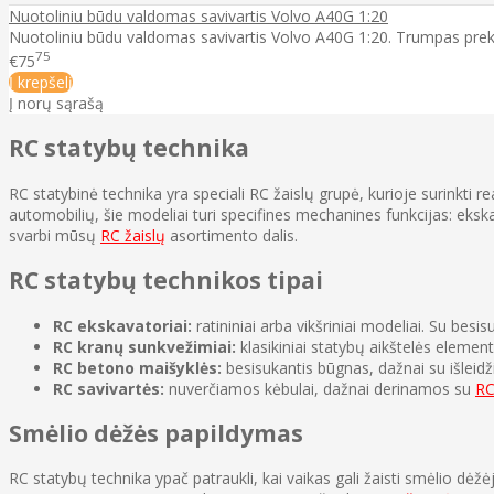
Nuotoliniu būdu valdomas savivartis Volvo A40G 1:20
Nuotoliniu būdu valdomas savivartis Volvo A40G 1:20. Trumpas prek
75
€75
Į krepšelį
Į norų sąrašą
RC statybų technika
RC statybinė technika yra speciali RC žaislų grupė, kurioje surinkti r
automobilių, šie modeliai turi specifines mechanines funkcijas: eksk
svarbi mūsų
RC žaislų
asortimento dalis.
RC statybų technikos tipai
RC ekskavatoriai:
ratininiai arba vikšriniai modeliai. Su besi
RC kranų sunkvežimiai:
klasikiniai statybų aikštelės element
RC betono maišyklės:
besisukantis būgnas, dažnai su išleid
RC savivartės:
nuverčiamos kėbulai, dažnai derinamos su
RC
Smėlio dėžės papildymas
RC statybų technika ypač patraukli, kai vaikas gali žaisti smėlio dėžė