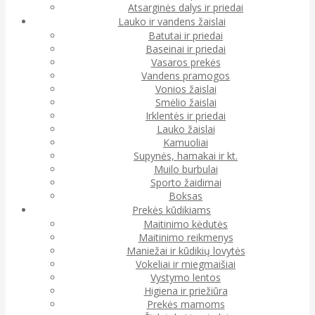
Atsarginės dalys ir priedai
Lauko ir vandens žaislai
Batutai ir priedai
Baseinai ir priedai
Vasaros prekės
Vandens pramogos
Vonios žaislai
Smėlio žaislai
Irklentės ir priedai
Lauko žaislai
Kamuoliai
Supynės, hamakai ir kt.
Muilo burbulai
Sporto žaidimai
Boksas
Prekės kūdikiams
Maitinimo kėdutės
Maitinimo reikmenys
Maniežai ir kūdikių lovytės
Vokeliai ir miegmaišiai
Vystymo lentos
Higiena ir priežiūra
Prekės mamoms