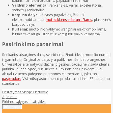
balansiniams dviratukams, papildomi ratlankiai.
Valdymo elementai:
rankenėlės, vairai, akceleratoriai,
stabdžių rankenėlės.
Korpuso dalys:
sėdynės pagalvėlės, žibintai
elektromobiliams ar
motociklams ir keturračiams
, plastikinės
korpuso dalys.
Pulteliai:
nuotolinio valdymo įrenginiai elektromobiliams,
kuriais tėveliai gali stebėti ir koreguoti vaiko važiavimą.
Pasirinkimo patarimai
Renkantis atsargines dalis, svarbiausia žinoti tikslų modelio numerį
ir gamintoją. Originalios dalys yra patikimesnės, bet brangesnės.
Universalios alternatyvos dažnai pigesnės, tačiau ne visada idealiai
pritinka. Jei abejojate, susisiekite su mumis prieš pirkdami. Tai
aktualu visiems judėjimo priemonės elementams, įskaitant
paspirtukus
. Visi mūsų asortimento produktai atitinka ES saugumo
standartus.
Pristatymas visoje Lietuvoje
Apie mus
Pirkimo sąlygos ir taisyklės
Informacija