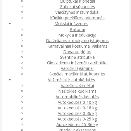
Čiulptukai ir priedai
Gultukai sūpuoklės
Vaikštynės ir stumdukai
Kūdikių priežiūros priemonės
Mokslai ir šventės
Balionai
Mokykla ir edukacija
Darželiams ir mokymo įstaigoms
Karnavaliniai kostiumai vaikams
Dovanų įdėjos
Šventinė atributika
Gimtadienių ir švenčių atributika
Vaikiški lagaminai
Skėčiai, marškinėliai, kuprinės
Vežimėliai ir autokėdutės
Vaikiški vežimėliai
Nešioklės kūdikiams
Automobilinės kėdutės
Autokėdutės 0-10 kg
Autokėdutės 0-18 kg
Autokėdutės 0-36 kg
Autokėdutės 9-25 kg
Autokėdutės 15-36 kg
Priedai ir aksesuarai