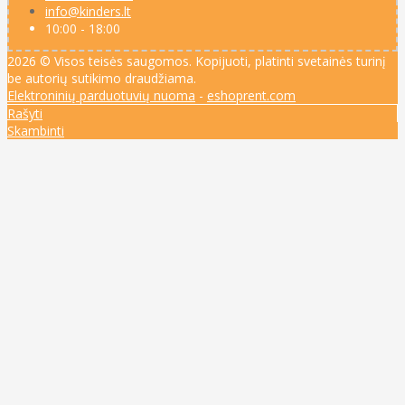
info@kinders.lt
10:00 - 18:00
2026 © Visos teisės saugomos. Kopijuoti, platinti svetainės turinį
be autorių sutikimo draudžiama.
Elektroninių parduotuvių nuoma
-
eshoprent.com
Rašyti
Skambinti