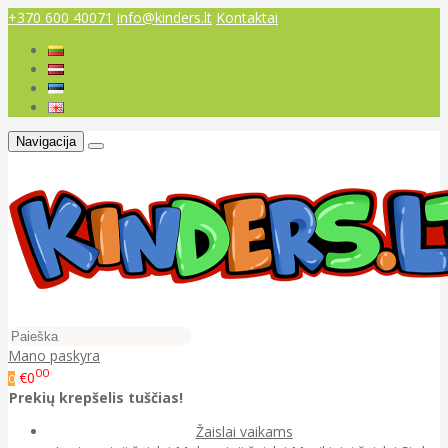
+370 600 40071
info@kinders.lt
Kontaktai
Navigacija
Mano paskyra
00
€0
0
Prekių krepšelis tuščias!
Žaislai vaikams