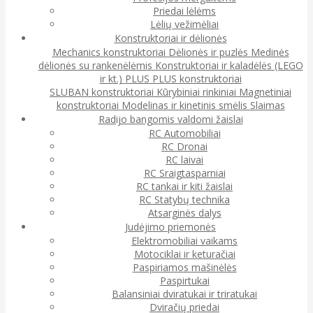
Priedai lėlėms
Lėlių vežimėliai
Konstruktoriai ir dėlionės
Mechanics konstruktoriai
Dėlionės ir puzlės
Medinės
dėlionės su rankenėlėmis
Konstruktoriai ir kaladėlės (LEGO
ir kt.)
PLUS PLUS konstruktoriai
SLUBAN konstruktoriai
Kūrybiniai rinkiniai
Magnetiniai
konstruktoriai
Modelinas ir kinetinis smėlis
Slaimas
Radijo bangomis valdomi žaislai
RC Automobiliai
RC Dronai
RC laivai
RC Sraigtasparniai
RC tankai ir kiti žaislai
RC Statybų technika
Atsarginės dalys
Judėjimo priemonės
Elektromobiliai vaikams
Motociklai ir keturačiai
Paspiriamos mašinėlės
Paspirtukai
Balansiniai dviratukai ir triratukai
Dviračių priedai