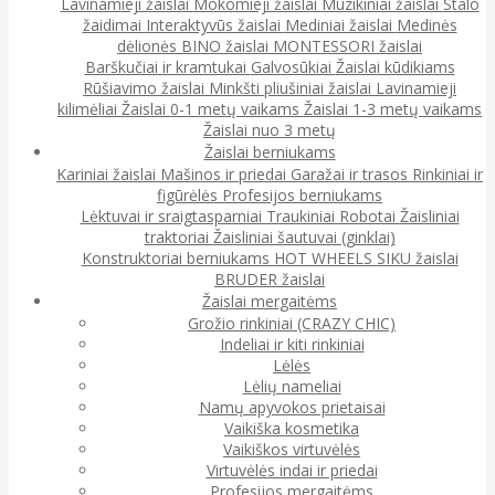
Lavinamieji žaislai
Mokomieji žaislai
Muzikiniai žaislai
Stalo
žaidimai
Interaktyvūs žaislai
Mediniai žaislai
Medinės
dėlionės
BINO žaislai
MONTESSORI žaislai
Barškučiai ir kramtukai
Galvosūkiai
Žaislai kūdikiams
Rūšiavimo žaislai
Minkšti pliušiniai žaislai
Lavinamieji
kilimėliai
Žaislai 0-1 metų vaikams
Žaislai 1-3 metų vaikams
Žaislai nuo 3 metų
Žaislai berniukams
Kariniai žaislai
Mašinos ir priedai
Garažai ir trasos
Rinkiniai ir
figūrėlės
Profesijos berniukams
Lėktuvai ir sraigtasparniai
Traukiniai
Robotai
Žaisliniai
traktoriai
Žaisliniai šautuvai (ginklai)
Konstruktoriai berniukams
HOT WHEELS
SIKU žaislai
BRUDER žaislai
Žaislai mergaitėms
Grožio rinkiniai (CRAZY CHIC)
Indeliai ir kiti rinkiniai
Lėlės
Lėlių nameliai
Namų apyvokos prietaisai
Vaikiška kosmetika
Vaikiškos virtuvėlės
Virtuvėlės indai ir priedai
Profesijos mergaitėms