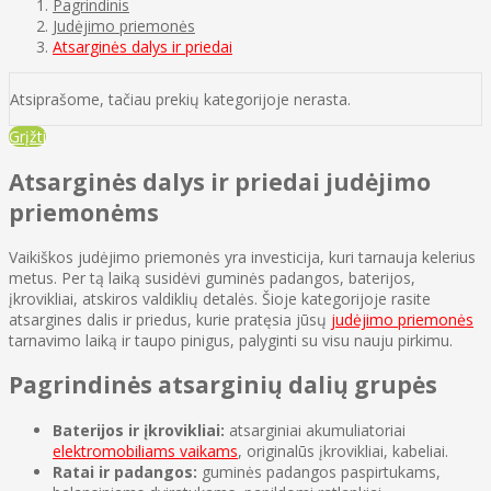
Pagrindinis
Judėjimo priemonės
Atsarginės dalys ir priedai
Atsiprašome, tačiau prekių kategorijoje nerasta.
Grįžti
Atsarginės dalys ir priedai judėjimo
priemonėms
Vaikiškos judėjimo priemonės yra investicija, kuri tarnauja kelerius
metus. Per tą laiką susidėvi guminės padangos, baterijos,
įkrovikliai, atskiros valdiklių detalės. Šioje kategorijoje rasite
atsargines dalis ir priedus, kurie pratęsia jūsų
judėjimo priemonės
tarnavimo laiką ir taupo pinigus, palyginti su visu nauju pirkimu.
Pagrindinės atsarginių dalių grupės
Baterijos ir įkrovikliai:
atsarginiai akumuliatoriai
elektromobiliams vaikams
, originalūs įkrovikliai, kabeliai.
Ratai ir padangos:
guminės padangos paspirtukams,