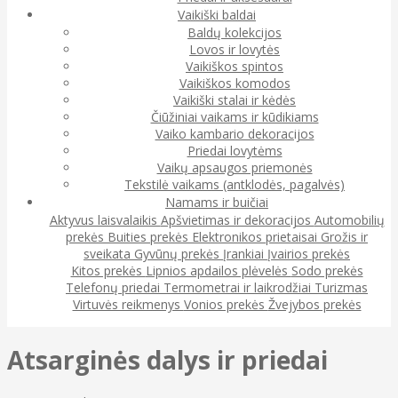
Vaikiški baldai
Baldų kolekcijos
Lovos ir lovytės
Vaikiškos spintos
Vaikiškos komodos
Vaikiški stalai ir kėdės
Čiūžiniai vaikams ir kūdikiams
Vaiko kambario dekoracijos
Priedai lovytėms
Vaikų apsaugos priemonės
Tekstilė vaikams (antklodės, pagalvės)
Namams ir buičiai
Aktyvus laisvalaikis
Apšvietimas ir dekoracijos
Automobilių
prekės
Buities prekės
Elektronikos prietaisai
Grožis ir
sveikata
Gyvūnų prekės
Įrankiai
Įvairios prekės
Kitos prekės
Lipnios apdailos plėvelės
Sodo prekės
Telefonų priedai
Termometrai ir laikrodžiai
Turizmas
Virtuvės reikmenys
Vonios prekės
Žvejybos prekės
Atsarginės dalys ir priedai