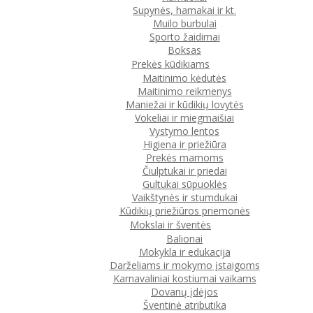
Supynės, hamakai ir kt.
Muilo burbulai
Sporto žaidimai
Boksas
Prekės kūdikiams
Maitinimo kėdutės
Maitinimo reikmenys
Maniežai ir kūdikių lovytės
Vokeliai ir miegmaišiai
Vystymo lentos
Higiena ir priežiūra
Prekės mamoms
Čiulptukai ir priedai
Gultukai sūpuoklės
Vaikštynės ir stumdukai
Kūdikių priežiūros priemonės
Mokslai ir šventės
Balionai
Mokykla ir edukacija
Darželiams ir mokymo įstaigoms
Karnavaliniai kostiumai vaikams
Dovanų įdėjos
Šventinė atributika