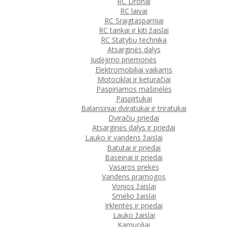
RC Dronai
RC laivai
RC Sraigtasparniai
RC tankai ir kiti žaislai
RC Statybų technika
Atsarginės dalys
Judėjimo priemonės
Elektromobiliai vaikams
Motociklai ir keturačiai
Paspiriamos mašinėlės
Paspirtukai
Balansiniai dviratukai ir triratukai
Dviračių priedai
Atsarginės dalys ir priedai
Lauko ir vandens žaislai
Batutai ir priedai
Baseinai ir priedai
Vasaros prekės
Vandens pramogos
Vonios žaislai
Smėlio žaislai
Irklentės ir priedai
Lauko žaislai
Kamuoliai