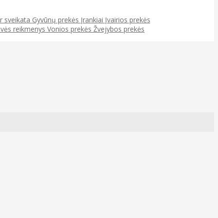
ir sveikata
Gyvūnų prekės
Įrankiai
Įvairios prekės
uvės reikmenys
Vonios prekės
Žvejybos prekės