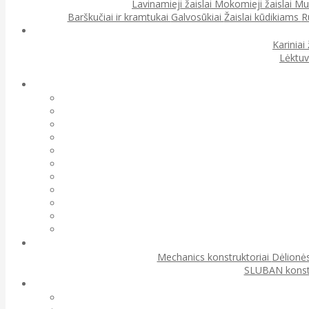
Lavinamieji žaislai
Mokomieji žaislai
Muz
Barškučiai ir kramtukai
Galvosūkiai
Žaislai kūdikiams
R
Kariniai 
Lėktuv
Mechanics konstruktoriai
Dėlionės
SLUBAN konst