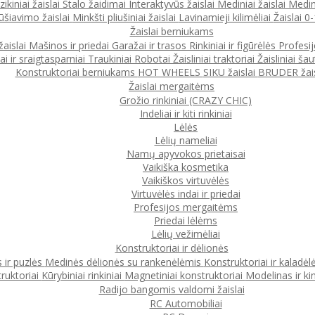
ikiniai žaislai
Stalo žaidimai
Interaktyvūs žaislai
Mediniai žaislai
Medin
ūšiavimo žaislai
Minkšti pliušiniai žaislai
Lavinamieji kilimėliai
Žaislai 
Žaislai berniukams
žaislai
Mašinos ir priedai
Garažai ir trasos
Rinkiniai ir figūrėlės
Profesi
ai ir sraigtasparniai
Traukiniai
Robotai
Žaisliniai traktoriai
Žaisliniai šau
Konstruktoriai berniukams
HOT WHEELS
SIKU žaislai
BRUDER žais
Žaislai mergaitėms
Grožio rinkiniai (CRAZY CHIC)
Indeliai ir kiti rinkiniai
Lėlės
Lėlių nameliai
Namų apyvokos prietaisai
Vaikiška kosmetika
Vaikiškos virtuvėlės
Virtuvėlės indai ir priedai
Profesijos mergaitėms
Priedai lėlėms
Lėlių vežimėliai
Konstruktoriai ir dėlionės
 ir puzlės
Medinės dėlionės su rankenėlėmis
Konstruktoriai ir kaladėl
ruktoriai
Kūrybiniai rinkiniai
Magnetiniai konstruktoriai
Modelinas ir ki
Radijo bangomis valdomi žaislai
RC Automobiliai