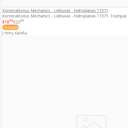
Konstruktorius Mechanics - Lėktuvas - hidroplanas 17371
Konstruktorius Mechanics - Lėktuvas - hidroplanas 17371. Trumpas p
99
99
€18
€23
Į krepšelį
Į norų sąrašą