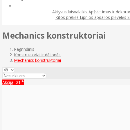
Aktyvus laisvalaikis
Apšvietimas ir dekora
Kitos prekės
Lipnios apdailos plėvelės
S
Mechanics konstruktoriai
Pagrindinis
Konstruktoriai ir dėlionės
Mechanics konstruktoriai
%
Akcija
-21