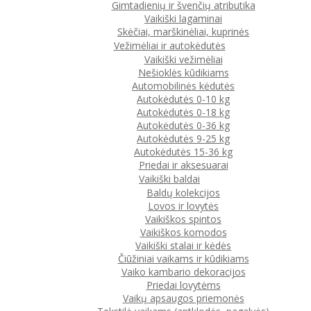
Gimtadienių ir švenčių atributika
Vaikiški lagaminai
Skėčiai, marškinėliai, kuprinės
Vežimėliai ir autokėdutės
Vaikiški vežimėliai
Nešioklės kūdikiams
Automobilinės kėdutės
Autokėdutės 0-10 kg
Autokėdutės 0-18 kg
Autokėdutės 0-36 kg
Autokėdutės 9-25 kg
Autokėdutės 15-36 kg
Priedai ir aksesuarai
Vaikiški baldai
Baldų kolekcijos
Lovos ir lovytės
Vaikiškos spintos
Vaikiškos komodos
Vaikiški stalai ir kėdės
Čiūžiniai vaikams ir kūdikiams
Vaiko kambario dekoracijos
Priedai lovytėms
Vaikų apsaugos priemonės