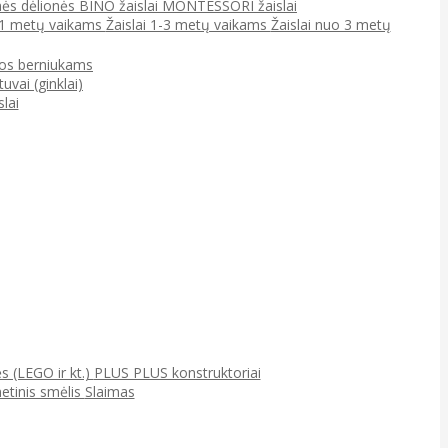
ės dėlionės
BINO žaislai
MONTESSORI žaislai
0-1 metų vaikams
Žaislai 1-3 metų vaikams
Žaislai nuo 3 metų
jos berniukams
tuvai (ginklai)
lai
ės (LEGO ir kt.)
PLUS PLUS konstruktoriai
netinis smėlis
Slaimas