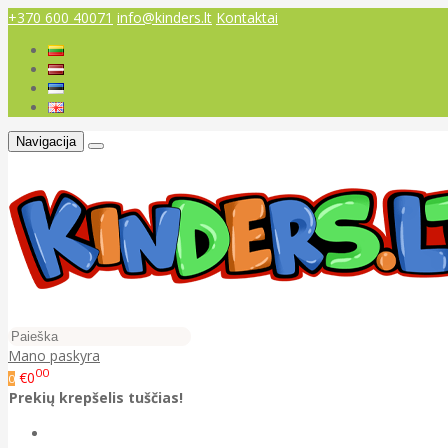
+370 600 40071
info@kinders.lt
Kontaktai
Navigacija
Mano paskyra
00
€0
0
Prekių krepšelis tuščias!