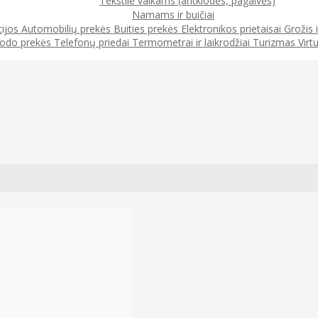
Tekstilė vaikams (antklodės, pagalvės)
Namams ir buičiai
cijos
Automobilių prekės
Buities prekės
Elektronikos prietaisai
Grožis 
odo prekės
Telefonų priedai
Termometrai ir laikrodžiai
Turizmas
Virt