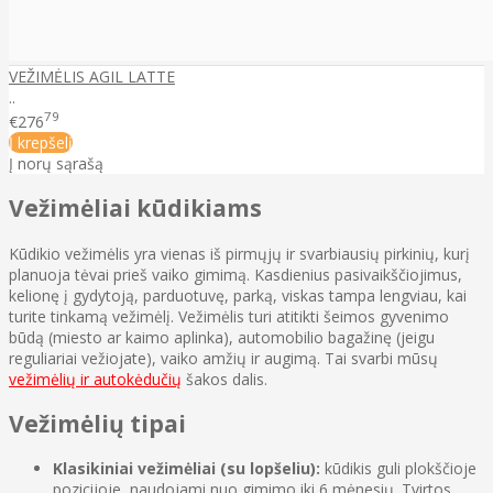
VEŽIMĖLIS AGIL LATTE
..
79
€276
Į krepšelį
Į norų sąrašą
Vežimėliai kūdikiams
Kūdikio vežimėlis yra vienas iš pirmųjų ir svarbiausių pirkinių, kurį
planuoja tėvai prieš vaiko gimimą. Kasdienius pasivaikščiojimus,
kelionę į gydytoją, parduotuvę, parką, viskas tampa lengviau, kai
turite tinkamą vežimėlį. Vežimėlis turi atitikti šeimos gyvenimo
būdą (miesto ar kaimo aplinka), automobilio bagažinę (jeigu
reguliariai vežiojate), vaiko amžių ir augimą. Tai svarbi mūsų
vežimėlių ir autokėdučių
šakos dalis.
Vežimėlių tipai
Klasikiniai vežimėliai (su lopšeliu):
kūdikis guli plokščioje
pozicijoje, naudojami nuo gimimo iki 6 mėnesių. Tvirtos