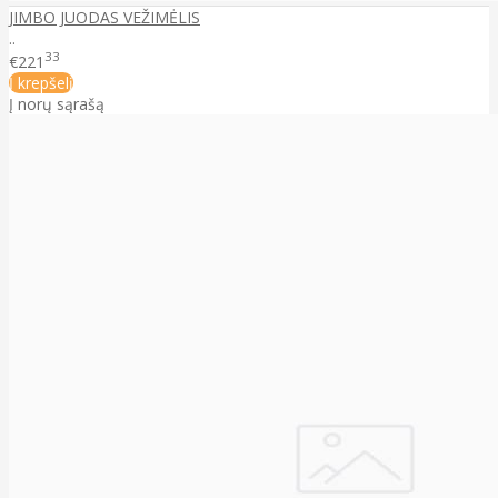
JIMBO JUODAS VEŽIMĖLIS
..
33
€221
Į krepšelį
Į norų sąrašą