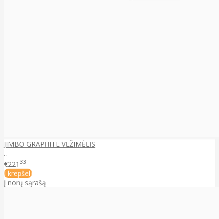
JIMBO GRAPHITE VEŽIMĖLIS
..
33
€221
Į krepšelį
Į norų sąrašą