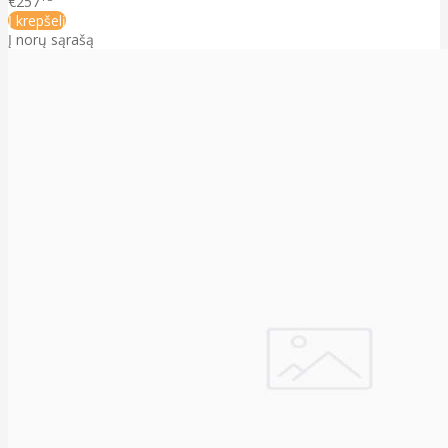
€257
Į krepšelį
Į norų sąrašą