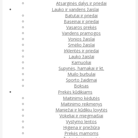
Atsarginės dalys ir priedai
Lauko ir vandens žaislai
Batutai ir priedai
Baseinai ir priedai
Vasaros prekės
Vandens pramogos
Vonios žaislai
Smėlio žaislai
Irklentės ir priedai
Lauko žaislai
Kamuoliai
Supynės, hamakai ir kt.
Muilo burbulai
Sporto žaidimai
Boksas
Prekės kūdikiams
Maitinimo kėdutės
Maitinimo reikmenys
Maniežai ir kūdikių lovytės
Vokeliai ir miegmaišiai
Vystymo lentos
Higiena ir priežiūra
Prekės mamoms