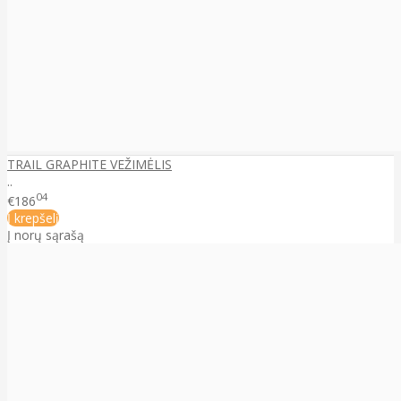
TRAIL GRAPHITE VEŽIMĖLIS
..
04
€186
Į krepšelį
Į norų sąrašą