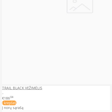
TRAIL BLACK VEŽIMĖLIS
..
04
€186
Į krepšelį
Į norų sąrašą