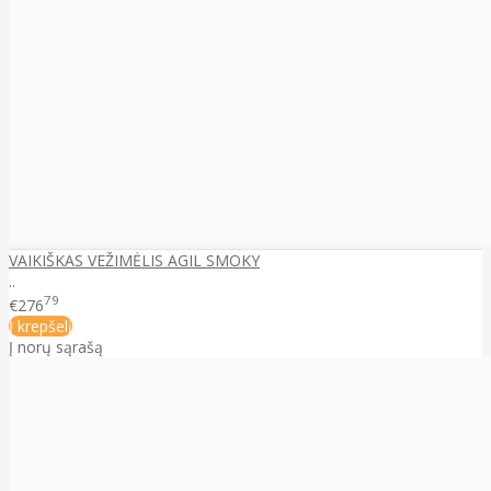
VAIKIŠKAS VEŽIMĖLIS AGIL SMOKY
..
79
€276
Į krepšelį
Į norų sąrašą