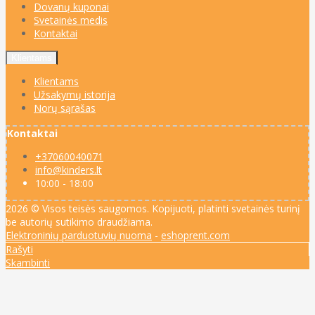
Dovanų kuponai
Svetainės medis
Kontaktai
Klientams
Klientams
Užsakymų istorija
Norų sąrašas
Kontaktai
+37060040071
info@kinders.lt
10:00 - 18:00
2026 © Visos teisės saugomos. Kopijuoti, platinti svetainės turinį
be autorių sutikimo draudžiama.
Elektroninių parduotuvių nuoma
-
eshoprent.com
Rašyti
Skambinti