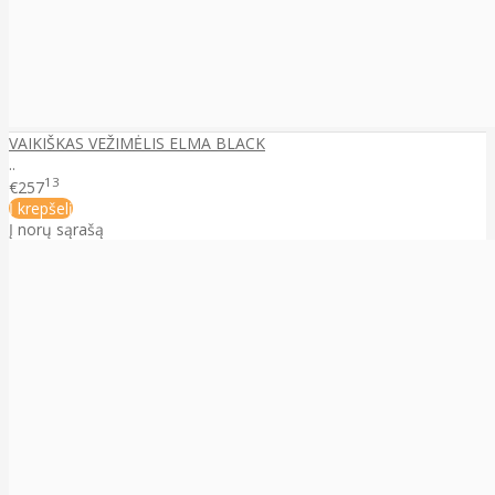
VAIKIŠKAS VEŽIMĖLIS ELMA BLACK
..
13
€257
Į krepšelį
Į norų sąrašą