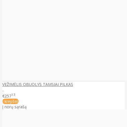
VEŽIMĖLIS OBUOLYS TAMSIAI PILKAS
..
13
€257
Į krepšelį
Į norų sąrašą