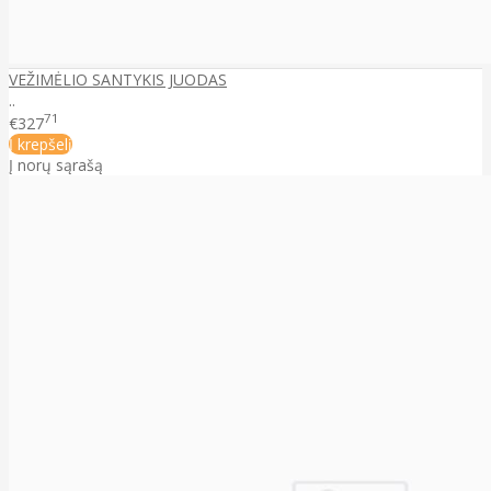
VEŽIMĖLIO SANTYKIS JUODAS
..
71
€327
Į krepšelį
Į norų sąrašą