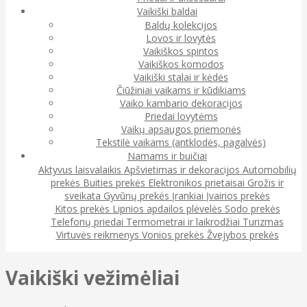
Vaikiški baldai
Baldų kolekcijos
Lovos ir lovytės
Vaikiškos spintos
Vaikiškos komodos
Vaikiški stalai ir kėdės
Čiūžiniai vaikams ir kūdikiams
Vaiko kambario dekoracijos
Priedai lovytėms
Vaikų apsaugos priemonės
Tekstilė vaikams (antklodės, pagalvės)
Namams ir buičiai
Aktyvus laisvalaikis
Apšvietimas ir dekoracijos
Automobilių
prekės
Buities prekės
Elektronikos prietaisai
Grožis ir
sveikata
Gyvūnų prekės
Įrankiai
Įvairios prekės
Kitos prekės
Lipnios apdailos plėvelės
Sodo prekės
Telefonų priedai
Termometrai ir laikrodžiai
Turizmas
Virtuvės reikmenys
Vonios prekės
Žvejybos prekės
Vaikiški vežimėliai