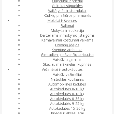
Čiulptukai ir priedai
Gultukai sūpuoklės
Vaikštynės ir stumdukai
Kūdikių priežiūros priemonės
Mokslai ir šventės
Balionai
Mokykla ir edukacija
Darželiams ir mokymo įstaigoms
Karnavaliniai kostiumai vaikams
Dovanų įdėjos
Šventinė atributika
Gimtadienių ir švenčių atributika
Vaikiški lagaminai
Skėčiai, marškinėliai, kuprinės
Vežimėliai ir autokėdutės
Vaikiški vežimėliai
Nešioklės kūdikiams
Automobilinės kėdutės
Autokėdutės 0-10 kg
Autokėdutės 0-18 kg
Autokėdutės 0-36 kg
Autokėdutės 9-25 kg
Autokėdutės 15-36 kg
Priedai ir aksesuarai