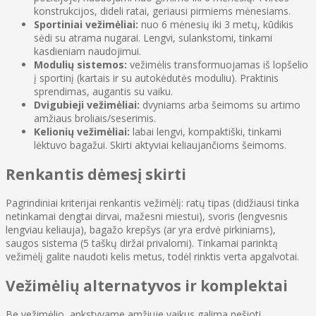
konstrukcijos, dideli ratai, geriausi pirmiems mėnesiams.
Sportiniai vežimėliai:
nuo 6 mėnesių iki 3 metų, kūdikis
sėdi su atrama nugarai. Lengvi, sulankstomi, tinkami
kasdieniam naudojimui.
Modulių sistemos:
vežimėlis transformuojamas iš lopšelio
į sportinį (kartais ir su autokėdutės moduliu). Praktinis
sprendimas, augantis su vaiku.
Dvigubieji vežimėliai:
dvyniams arba šeimoms su artimo
amžiaus broliais/seserimis.
Kelionių vežimėliai:
labai lengvi, kompaktiški, tinkami
lėktuvo bagažui. Skirti aktyviai keliaujančioms šeimoms.
Renkantis dėmesį skirti
Pagrindiniai kriterijai renkantis vežimėlį: ratų tipas (didžiausi tinka
netinkamai dengtai dirvai, mažesni miestui), svoris (lengvesnis
lengviau keliauja), bagažo krepšys (ar yra erdvė pirkiniams),
saugos sistema (5 taškų diržai privalomi). Tinkamai parinktą
vežimėlį galite naudoti kelis metus, todėl rinktis verta apgalvotai.
Vežimėlių alternatyvos ir komplektai
Be vežimėlio, ankstyvame amžiuje vaikus galima nešioti