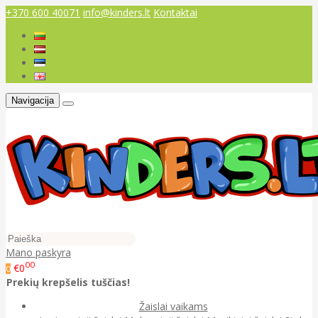
+370 600 40071
info@kinders.lt
Kontaktai
Navigacija
Mano paskyra
00
€0
0
Prekių krepšelis tuščias!
Žaislai vaikams