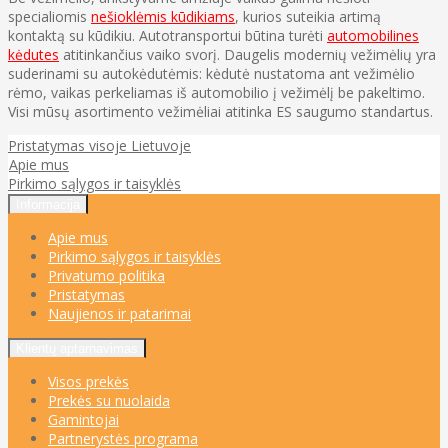
specialiomis
nešioklėmis kūdikiams
, kurios suteikia artimą
kontaktą su kūdikiu. Autotransportui būtina turėti
automobilines
kėdutes
atitinkančius vaiko svorį. Daugelis modernių vežimėlių yra
suderinami su autokėdutėmis: kėdutė nustatoma ant vežimėlio
rėmo, vaikas perkeliamas iš automobilio į vežimėlį be pakeltimo.
Visi mūsų asortimento vežimėliai atitinka ES saugumo standartus.
Pristatymas visoje Lietuvoje
Apie mus
Pirkimo sąlygos ir taisyklės
Informacija
Apie mus
Pirkimo sąlygos ir taisyklės
Privatumo politika
Pristatymas
Naujienos ir patarimai
Klientų aptarnavimas
Visos prekės
Prekės su nuolaida
Gamintojai
Partnerystės programa