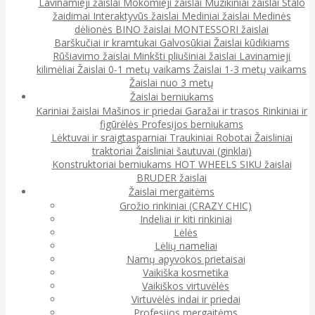
Lavinamieji žaislai
Mokomieji žaislai
Muzikiniai žaislai
Stalo
žaidimai
Interaktyvūs žaislai
Mediniai žaislai
Medinės
dėlionės
BINO žaislai
MONTESSORI žaislai
Barškučiai ir kramtukai
Galvosūkiai
Žaislai kūdikiams
Rūšiavimo žaislai
Minkšti pliušiniai žaislai
Lavinamieji
kilimėliai
Žaislai 0-1 metų vaikams
Žaislai 1-3 metų vaikams
Žaislai nuo 3 metų
Žaislai berniukams
Kariniai žaislai
Mašinos ir priedai
Garažai ir trasos
Rinkiniai ir
figūrėlės
Profesijos berniukams
Lėktuvai ir sraigtasparniai
Traukiniai
Robotai
Žaisliniai
traktoriai
Žaisliniai šautuvai (ginklai)
Konstruktoriai berniukams
HOT WHEELS
SIKU žaislai
BRUDER žaislai
Žaislai mergaitėms
Grožio rinkiniai (CRAZY CHIC)
Indeliai ir kiti rinkiniai
Lėlės
Lėlių nameliai
Namų apyvokos prietaisai
Vaikiška kosmetika
Vaikiškos virtuvėlės
Virtuvėlės indai ir priedai
Profesijos mergaitėms