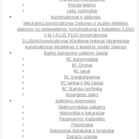
Priedai lėlėms
Lėlių vežimėliai
Konstruktoriai ir dėlionės
Mechanics konstruktoriai
Dėlionės ir puzlės
Medinės
dėlionės su rankenėlėmis
Konstruktoriai ir kaladėlės (LEGO
ir kt.)
PLUS PLUS konstruktoriai
SLUBAN konstruktoriai
Kūrybiniai rinkiniai
Magnetiniai
konstruktoriai
Modelinas ir kinetinis smėlis
Slaimas
Radijo bangomis valdomi žaislai
RC Automobiliai
RC Dronai
RC laivai
RC Sraigtasparniai
RC tankai ir kiti žaislai
RC Statybų technika
Atsarginės dalys
Judėjimo priemonės
Elektromobiliai vaikams
Motociklai ir keturačiai
Paspiriamos mašinėlės
Paspirtukai
Balansiniai dviratukai ir triratukai
Dviračių priedai