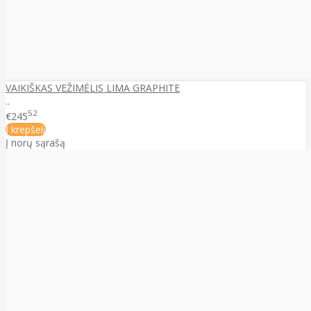
VAIKIŠKAS VEŽIMĖLIS LIMA GRAPHITE
..
52
€245
Į krepšelį
Į norų sąrašą