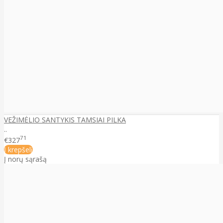
VEŽIMĖLIO SANTYKIS TAMSIAI PILKA
..
71
€327
Į krepšelį
Į norų sąrašą