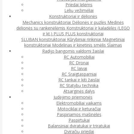
Priedai lėlėms
Lėlių vežimėliai
Konstruktoriai ir dėlionės
Mechanics konstruktoriai
Dėlionės ir puzlės
Medinės
dėlionės su rankenėlėmis
Konstruktoriai ir kaladėlės (LEGO
ir kt.)
PLUS PLUS konstruktoriai
SLUBAN konstruktoriai
Kūrybiniai rinkiniai
Magnetiniai
konstruktoriai
Modelinas ir kinetinis smėlis
Slaimas
Radijo bangomis valdomi žaislai
RC Automobiliai
RC Dronai
RC laivai
RC Sraigtasparniai
RC tankai ir kiti žaislai
RC Statybų technika
Atsarginės dalys
Judėjimo priemonės
Elektromobiliai vaikams
Motociklai ir keturačiai
Paspiriamos mašinėlės
Paspirtukai
Balansiniai dviratukai ir triratukai
Dviračių priedai