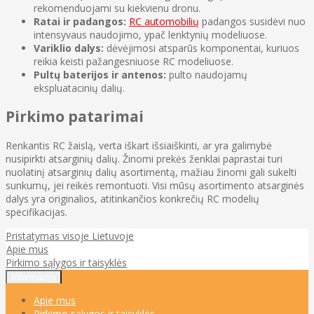
rekomenduojami su kiekvienu dronu.
Ratai ir padangos:
RC automobilių
padangos susidėvi nuo
intensyvaus naudojimo, ypač lenktynių modeliuose.
Variklio dalys:
dėvėjimosi atsparūs komponentai, kuriuos
reikia keisti pažangesniuose RC modeliuose.
Pultų baterijos ir antenos:
pulto naudojamų
ekspluatacinių dalių.
Pirkimo patarimai
Renkantis RC žaislą, verta iškart išsiaiškinti, ar yra galimybė
nusipirkti atsarginių dalių. Žinomi prekės ženklai paprastai turi
nuolatinį atsarginių dalių asortimentą, mažiau žinomi gali sukelti
sunkumų, jei reikės remontuoti. Visi mūsų asortimento atsarginės
dalys yra originalios, atitinkančios konkrečių RC modelių
specifikacijas.
Pristatymas visoje Lietuvoje
Apie mus
Pirkimo sąlygos ir taisyklės
Informacija
Apie mus
Pirkimo sąlygos ir taisyklės