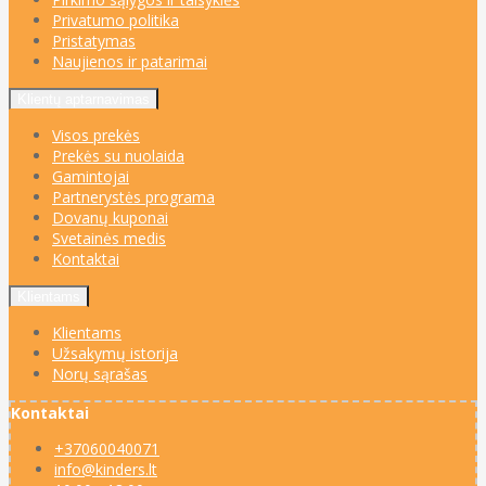
Privatumo politika
Pristatymas
Naujienos ir patarimai
Klientų aptarnavimas
Visos prekės
Prekės su nuolaida
Gamintojai
Partnerystės programa
Dovanų kuponai
Svetainės medis
Kontaktai
Klientams
Klientams
Užsakymų istorija
Norų sąrašas
Kontaktai
+37060040071
info@kinders.lt