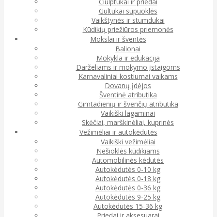
Čiulptukai ir priedai
Gultukai sūpuoklės
Vaikštynės ir stumdukai
Kūdikių priežiūros priemonės
Mokslai ir šventės
Balionai
Mokykla ir edukacija
Darželiams ir mokymo įstaigoms
Karnavaliniai kostiumai vaikams
Dovanų įdėjos
Šventinė atributika
Gimtadienių ir švenčių atributika
Vaikiški lagaminai
Skėčiai, marškinėliai, kuprinės
Vežimėliai ir autokėdutės
Vaikiški vežimėliai
Nešioklės kūdikiams
Automobilinės kėdutės
Autokėdutės 0-10 kg
Autokėdutės 0-18 kg
Autokėdutės 0-36 kg
Autokėdutės 9-25 kg
Autokėdutės 15-36 kg
Priedai ir aksesuarai