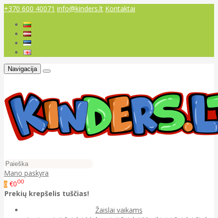
+370 600 40071
info@kinders.lt
Kontaktai
Navigacija
Mano paskyra
00
€0
0
Prekių krepšelis tuščias!
Žaislai vaikams