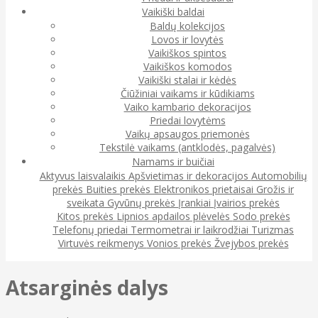
Vaikiški baldai
Baldų kolekcijos
Lovos ir lovytės
Vaikiškos spintos
Vaikiškos komodos
Vaikiški stalai ir kėdės
Čiūžiniai vaikams ir kūdikiams
Vaiko kambario dekoracijos
Priedai lovytėms
Vaikų apsaugos priemonės
Tekstilė vaikams (antklodės, pagalvės)
Namams ir buičiai
Aktyvus laisvalaikis
Apšvietimas ir dekoracijos
Automobilių
prekės
Buities prekės
Elektronikos prietaisai
Grožis ir
sveikata
Gyvūnų prekės
Įrankiai
Įvairios prekės
Kitos prekės
Lipnios apdailos plėvelės
Sodo prekės
Telefonų priedai
Termometrai ir laikrodžiai
Turizmas
Virtuvės reikmenys
Vonios prekės
Žvejybos prekės
Atsarginės dalys