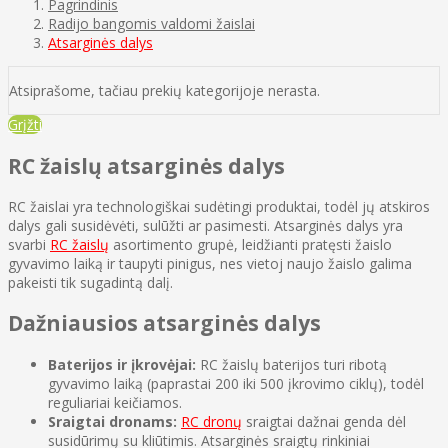
Pagrindinis
Radijo bangomis valdomi žaislai
Atsarginės dalys
Atsiprašome, tačiau prekių kategorijoje nerasta.
Grįžti
RC žaislų atsarginės dalys
RC žaislai yra technologiškai sudėtingi produktai, todėl jų atskiros
dalys gali susidėvėti, sulūžti ar pasimesti. Atsarginės dalys yra
svarbi
RC žaislų
asortimento grupė, leidžianti pratęsti žaislo
gyvavimo laiką ir taupyti pinigus, nes vietoj naujo žaislo galima
pakeisti tik sugadintą dalį.
Dažniausios atsarginės dalys
Baterijos ir įkrovėjai:
RC žaislų baterijos turi ribotą
gyvavimo laiką (paprastai 200 iki 500 įkrovimo ciklų), todėl
reguliariai keičiamos.
Sraigtai dronams:
RC dronų
sraigtai dažnai genda dėl
susidūrimų su kliūtimis. Atsarginės sraigtų rinkiniai