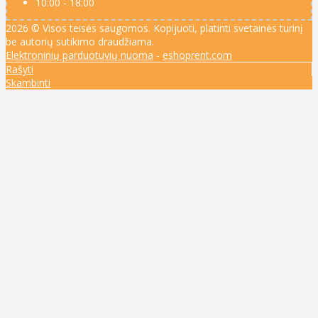
10:00 - 18:00
2026 © Visos teisės saugomos. Kopijuoti, platinti svetainės turinį
be autorių sutikimo draudžiama.
Elektroninių parduotuvių nuoma
-
eshoprent.com
Rašyti
Skambinti