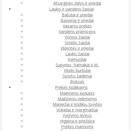
Atsarginės dalys ir priedai
Lauko ir vandens žaislai
Batutai ir priedai
Baseinai ir priedai
Vasaros prekės
Vandens pramogos
Vonios žaislai
Smėlio žaislai
Irklentės ir priedai
Lauko žaislai
Kamuoliai
Supynės, hamakai ir kt.
Muilo burbulai
Sporto žaidimai
Boksas
Prekės kūdikiams
Maitinimo kėdutės
Maitinimo reikmenys
Maniežai ir kūdikių lovytės
Vokeliai ir miegmaišiai
Vystymo lentos
Higiena ir priežiūra
Prekės mamoms