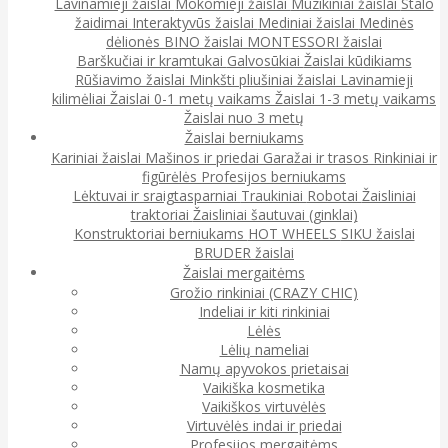
Lavinamieji žaislai
Mokomieji žaislai
Muzikiniai žaislai
Stalo
žaidimai
Interaktyvūs žaislai
Mediniai žaislai
Medinės
dėlionės
BINO žaislai
MONTESSORI žaislai
Barškučiai ir kramtukai
Galvosūkiai
Žaislai kūdikiams
Rūšiavimo žaislai
Minkšti pliušiniai žaislai
Lavinamieji
kilimėliai
Žaislai 0-1 metų vaikams
Žaislai 1-3 metų vaikams
Žaislai nuo 3 metų
Žaislai berniukams
Kariniai žaislai
Mašinos ir priedai
Garažai ir trasos
Rinkiniai ir
figūrėlės
Profesijos berniukams
Lėktuvai ir sraigtasparniai
Traukiniai
Robotai
Žaisliniai
traktoriai
Žaisliniai šautuvai (ginklai)
Konstruktoriai berniukams
HOT WHEELS
SIKU žaislai
BRUDER žaislai
Žaislai mergaitėms
Grožio rinkiniai (CRAZY CHIC)
Indeliai ir kiti rinkiniai
Lėlės
Lėlių nameliai
Namų apyvokos prietaisai
Vaikiška kosmetika
Vaikiškos virtuvėlės
Virtuvėlės indai ir priedai
Profesijos mergaitėms