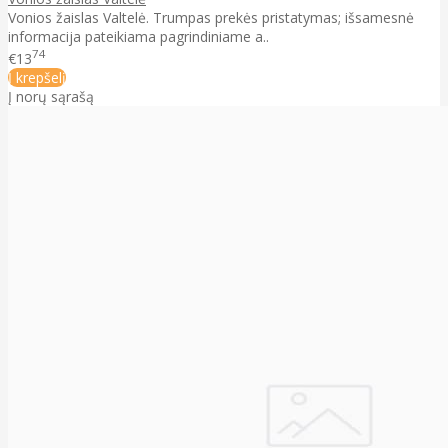
Vonios žaislas Valtelė. Trumpas prekės pristatymas; išsamesnė
informacija pateikiama pagrindiniame a..
74
€13
Į krepšelį
Į norų sąrašą