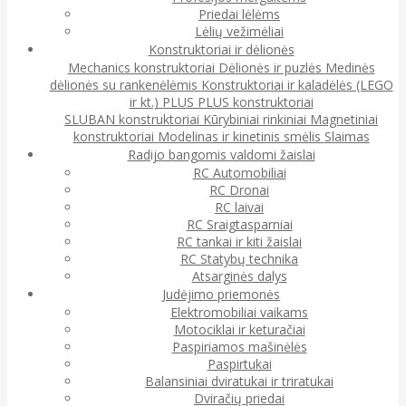
Priedai lėlėms
Lėlių vežimėliai
Konstruktoriai ir dėlionės
Mechanics konstruktoriai
Dėlionės ir puzlės
Medinės
dėlionės su rankenėlėmis
Konstruktoriai ir kaladėlės (LEGO
ir kt.)
PLUS PLUS konstruktoriai
SLUBAN konstruktoriai
Kūrybiniai rinkiniai
Magnetiniai
konstruktoriai
Modelinas ir kinetinis smėlis
Slaimas
Radijo bangomis valdomi žaislai
RC Automobiliai
RC Dronai
RC laivai
RC Sraigtasparniai
RC tankai ir kiti žaislai
RC Statybų technika
Atsarginės dalys
Judėjimo priemonės
Elektromobiliai vaikams
Motociklai ir keturačiai
Paspiriamos mašinėlės
Paspirtukai
Balansiniai dviratukai ir triratukai
Dviračių priedai