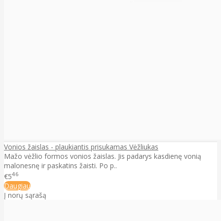
Vonios žaislas - plaukiantis prisukamas Vėžliukas
Mažo vėžlio formos vonios žaislas. Jis padarys kasdienę vonią
malonesnę ir paskatins žaisti. Po p..
46
€5
Daugiau
Į norų sąrašą