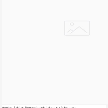
Vonios žaislas Povandeninis laivas su šviesomis