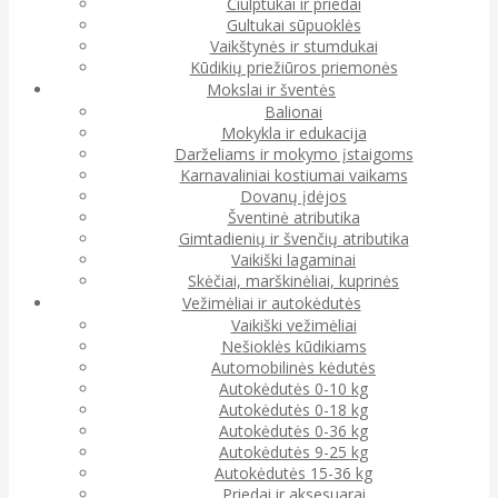
Čiulptukai ir priedai
Gultukai sūpuoklės
Vaikštynės ir stumdukai
Kūdikių priežiūros priemonės
Mokslai ir šventės
Balionai
Mokykla ir edukacija
Darželiams ir mokymo įstaigoms
Karnavaliniai kostiumai vaikams
Dovanų įdėjos
Šventinė atributika
Gimtadienių ir švenčių atributika
Vaikiški lagaminai
Skėčiai, marškinėliai, kuprinės
Vežimėliai ir autokėdutės
Vaikiški vežimėliai
Nešioklės kūdikiams
Automobilinės kėdutės
Autokėdutės 0-10 kg
Autokėdutės 0-18 kg
Autokėdutės 0-36 kg
Autokėdutės 9-25 kg
Autokėdutės 15-36 kg
Priedai ir aksesuarai