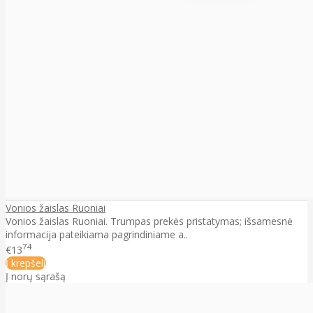
Vonios žaislas Ruoniai
Vonios žaislas Ruoniai. Trumpas prekės pristatymas; išsamesnė
informacija pateikiama pagrindiniame a..
74
€13
Į krepšelį
Į norų sąrašą