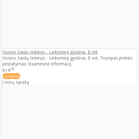
Vonios žaislų rinkinys - Linksmieji gyvūnai, 8 vnt
Vonios žaislų rinkinys - Linksmieji gyvūnai, 8 vnt. Trumpas prekės
pristatymas; išsamesnė informacij..
28
€14
Į krepšelį
Į norų sąrašą