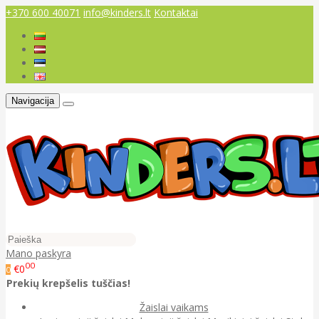
+370 600 40071
info@kinders.lt
Kontaktai
Navigacija
Mano paskyra
00
€0
0
Prekių krepšelis tuščias!
Žaislai vaikams