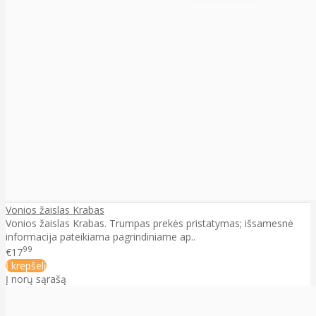
Vonios žaislas Krabas
Vonios žaislas Krabas. Trumpas prekės pristatymas; išsamesnė
informacija pateikiama pagrindiniame ap..
99
€17
Į krepšelį
Į norų sąrašą