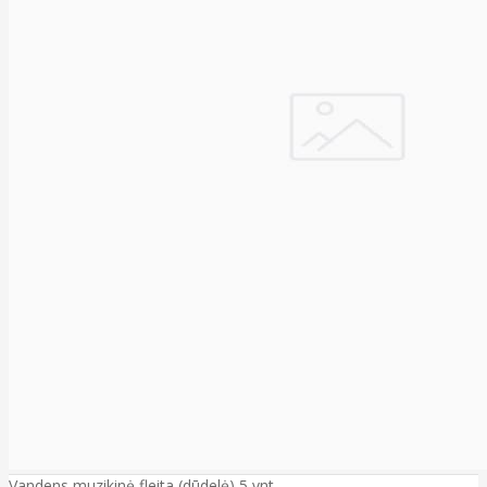
Vandens muzikinė fleita (dūdelė) 5 vnt