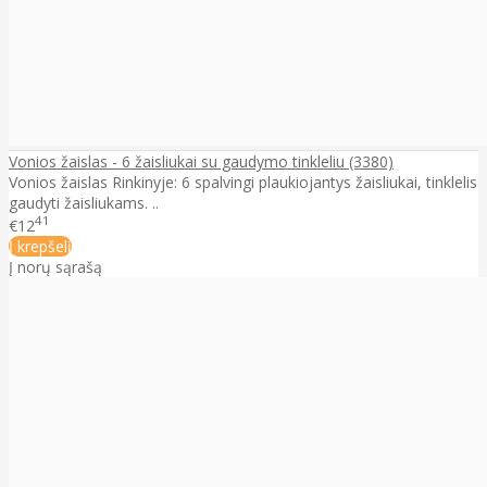
Vonios žaislas - 6 žaisliukai su gaudymo tinkleliu (3380)
Vonios žaislas Rinkinyje: 6 spalvingi plaukiojantys žaisliukai, tinklelis
gaudyti žaisliukams. ..
41
€12
Į krepšelį
Į norų sąrašą