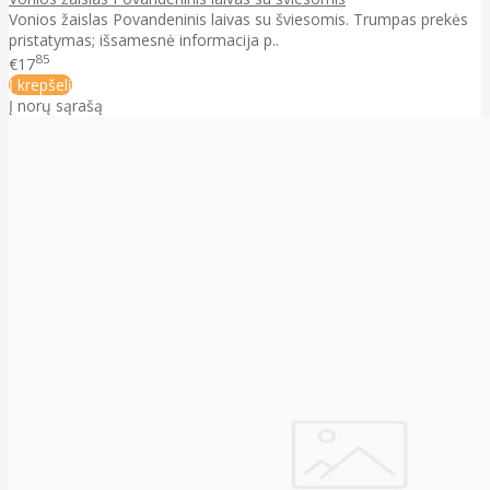
Vonios žaislas Povandeninis laivas su šviesomis. Trumpas prekės
pristatymas; išsamesnė informacija p..
85
€17
Į krepšelį
Į norų sąrašą