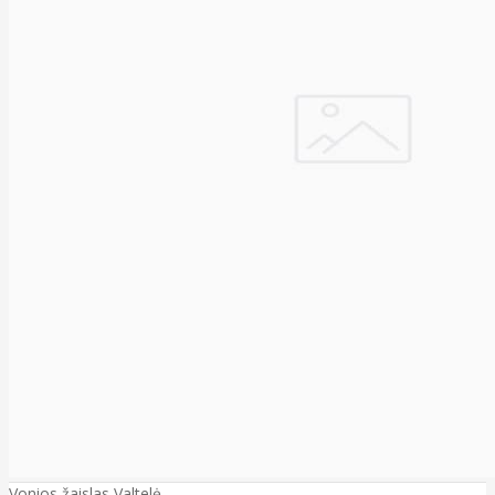
Vonios žaislas Valtelė