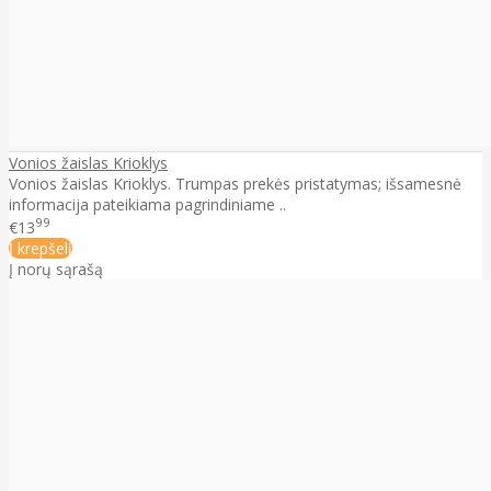
Vonios žaislas Krioklys
Vonios žaislas Krioklys. Trumpas prekės pristatymas; išsamesnė
informacija pateikiama pagrindiniame ..
99
€13
Į krepšelį
Į norų sąrašą