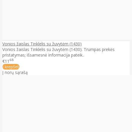
Vonios žaislas Tinklelis su žuvytėm (1430)
Vonios žaislas Tinklelis su žuvytėm (1430). Trumpas prekės
pristatymas; išsamesnė informacija pateik..
68
€11
Į krepšelį
Į norų sąrašą