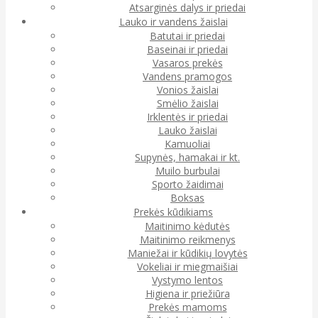
Atsarginės dalys ir priedai
Lauko ir vandens žaislai
Batutai ir priedai
Baseinai ir priedai
Vasaros prekės
Vandens pramogos
Vonios žaislai
Smėlio žaislai
Irklentės ir priedai
Lauko žaislai
Kamuoliai
Supynės, hamakai ir kt.
Muilo burbulai
Sporto žaidimai
Boksas
Prekės kūdikiams
Maitinimo kėdutės
Maitinimo reikmenys
Maniežai ir kūdikių lovytės
Vokeliai ir miegmaišiai
Vystymo lentos
Higiena ir priežiūra
Prekės mamoms