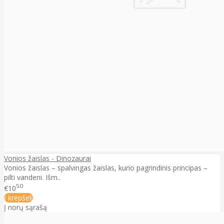
Vonios žaislas - Dinozaurai
Vonios žaislas – spalvingas žaislas, kurio pagrindinis principas –
pilti vandeni. Išm..
50
€10
Į krepšelį
Į norų sąrašą