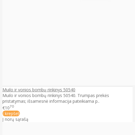
Muilo ir vonios bombų rinkinys 50540
Muilo ir vonios bombų rinkinys 50540. Trumpas prekės
pristatymas; išsamesnė informacija pateikiama p..
70
€10
Į krepšelį
Į norų sąrašą