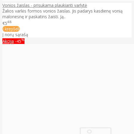
Vonios žaislas - prisukama plaukianti varlytė
Žalios varlės formos vonios žaislas. Jis padarys kasdienę vonią
malonesnę ir paskatins žaisti. Ją..
48
€5
Į krepšelį
Į norų sąrašą
%
Akcija
-45