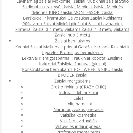
Lavinamieji žaislai
Mokomieji žaislai
Muzikiniai žaislai
Stalo
žaidimai
Interaktyvūs žaislai
Mediniai žaislai
Medinės
dėlionės
BINO žaislai
MONTESSORI žaislai
Barškučiai ir kramtukai
Galvosūkiai
Žaislai kūdikiams
Rūšiavimo žaislai
Minkšti pliušiniai žaislai
Lavinamieji
kilimėliai
Žaislai 0-1 metų vaikams
Žaislai 1-3 metų vaikams
Žaislai nuo 3 metų
Žaislai berniukams
Kariniai žaislai
Mašinos ir priedai
Garažai ir trasos
Rinkiniai ir
figūrėlės
Profesijos berniukams
Lėktuvai ir sraigtasparniai
Traukiniai
Robotai
Žaisliniai
traktoriai
Žaisliniai šautuvai (ginklai)
Konstruktoriai berniukams
HOT WHEELS
SIKU žaislai
BRUDER žaislai
Žaislai mergaitėms
Grožio rinkiniai (CRAZY CHIC)
Indeliai ir kiti rinkiniai
Lėlės
Lėlių nameliai
Namų apyvokos prietaisai
Vaikiška kosmetika
Vaikiškos virtuvėlės
Virtuvėlės indai ir priedai
Profesijos mergaitėms