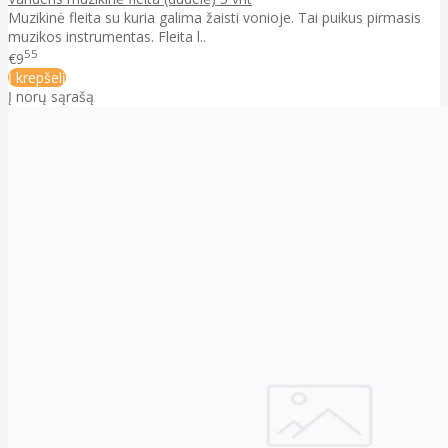
Muzikinė fleita su kuria galima žaisti vonioje. Tai puikus pirmasis
muzikos instrumentas. Fleita l..
55
€9
Į krepšelį
Į norų sąrašą