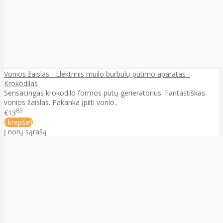
Vonios žaislas - Elektrinis muilo burbulų pūtimo aparatas -
Krokodilas
Sensacingas krokodilo formos putų generatorius. Fantastiškas
vonios žaislas. Pakanka įpilti vonio..
85
€13
Į krepšelį
Į norų sąrašą