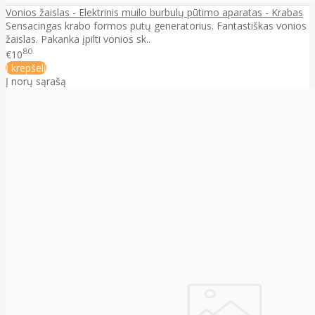
Vonios žaislas - Elektrinis muilo burbulų pūtimo aparatas - Krabas
Sensacingas krabo formos putų generatorius. Fantastiškas vonios
žaislas. Pakanka įpilti vonios sk..
80
€10
Į krepšelį
Į norų sąrašą