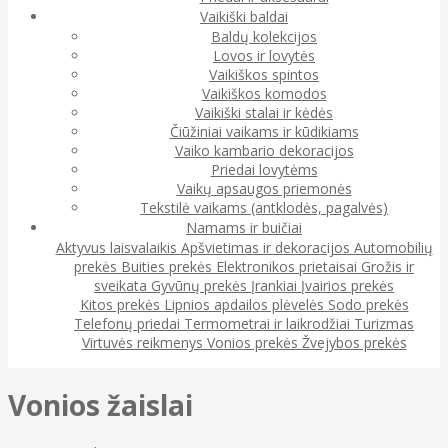
Vaikiški baldai
Baldų kolekcijos
Lovos ir lovytės
Vaikiškos spintos
Vaikiškos komodos
Vaikiški stalai ir kėdės
Čiūžiniai vaikams ir kūdikiams
Vaiko kambario dekoracijos
Priedai lovytėms
Vaikų apsaugos priemonės
Tekstilė vaikams (antklodės, pagalvės)
Namams ir buičiai
Aktyvus laisvalaikis
Apšvietimas ir dekoracijos
Automobilių
prekės
Buities prekės
Elektronikos prietaisai
Grožis ir
sveikata
Gyvūnų prekės
Įrankiai
Įvairios prekės
Kitos prekės
Lipnios apdailos plėvelės
Sodo prekės
Telefonų priedai
Termometrai ir laikrodžiai
Turizmas
Virtuvės reikmenys
Vonios prekės
Žvejybos prekės
Vonios žaislai