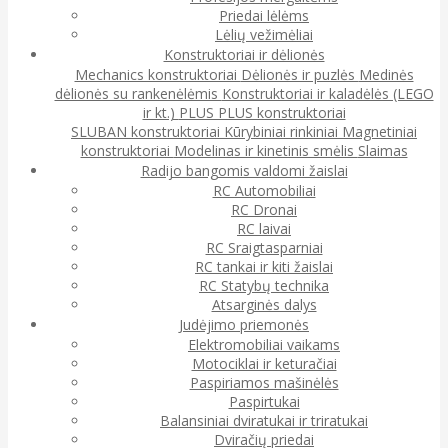
Priedai lėlėms
Lėlių vežimėliai
Konstruktoriai ir dėlionės
Mechanics konstruktoriai
Dėlionės ir puzlės
Medinės
dėlionės su rankenėlėmis
Konstruktoriai ir kaladėlės (LEGO
ir kt.)
PLUS PLUS konstruktoriai
SLUBAN konstruktoriai
Kūrybiniai rinkiniai
Magnetiniai
konstruktoriai
Modelinas ir kinetinis smėlis
Slaimas
Radijo bangomis valdomi žaislai
RC Automobiliai
RC Dronai
RC laivai
RC Sraigtasparniai
RC tankai ir kiti žaislai
RC Statybų technika
Atsarginės dalys
Judėjimo priemonės
Elektromobiliai vaikams
Motociklai ir keturačiai
Paspiriamos mašinėlės
Paspirtukai
Balansiniai dviratukai ir triratukai
Dviračių priedai