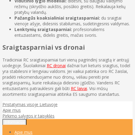
Vidutinio lygio modeliai:
didesni, su daugiau valdymo
režimų (skrydžio aukštis, posūkio greitis). Reikalauja kelių
pratybų valandų.
Pažangūs koaksialiniai sraigtasparniai:
du sraigtai
vienoje ašyje, didesnis stabilumas, sudėtingesnis valdymas.
Lenktynių sraigtasparniai:
profesionaliems
entuziastams, didelis greitis, mažas svoris.
Sraigtasparniai vs dronai
Tradiciniai RC sraigtasparniai turi vieną pagrindinį sraigtą ir antrąjį
uodegoje. Šiuolaikiniai
RC dronai
dažnai turi keturis sraigtus, todėl
yra stabilesni ir lengviau valdomi. Jei vaikui patinka oro RC žaislai,
pradėti rekomenduojame nuo dronų, vėliau pereiti prie
sraigtasparnių, kurie reikalauja didesnio įgūdžio. Vandens RC
entuziastams patrauklesni gali būti
RC laivai
. Visi mūsų
asortimento sraigtasparniai atitinka ES saugumo standartus.
Pristatymas visoje Lietuvoje
Apie mus
Pirkimo sąlygos ir taisyklės
Informacija
Apie mus