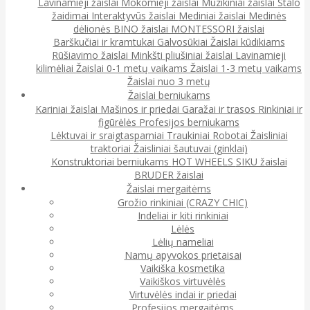
Lavinamieji žaislai
Mokomieji žaislai
Muzikiniai žaislai
Stalo
žaidimai
Interaktyvūs žaislai
Mediniai žaislai
Medinės
dėlionės
BINO žaislai
MONTESSORI žaislai
Barškučiai ir kramtukai
Galvosūkiai
Žaislai kūdikiams
Rūšiavimo žaislai
Minkšti pliušiniai žaislai
Lavinamieji
kilimėliai
Žaislai 0-1 metų vaikams
Žaislai 1-3 metų vaikams
Žaislai nuo 3 metų
Žaislai berniukams
Kariniai žaislai
Mašinos ir priedai
Garažai ir trasos
Rinkiniai ir
figūrėlės
Profesijos berniukams
Lėktuvai ir sraigtasparniai
Traukiniai
Robotai
Žaisliniai
traktoriai
Žaisliniai šautuvai (ginklai)
Konstruktoriai berniukams
HOT WHEELS
SIKU žaislai
BRUDER žaislai
Žaislai mergaitėms
Grožio rinkiniai (CRAZY CHIC)
Indeliai ir kiti rinkiniai
Lėlės
Lėlių nameliai
Namų apyvokos prietaisai
Vaikiška kosmetika
Vaikiškos virtuvėlės
Virtuvėlės indai ir priedai
Profesijos mergaitėms