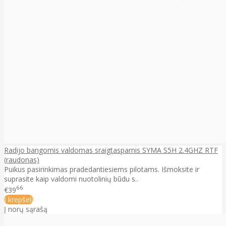
Radijo bangomis valdomas sraigtasparnis SYMA S5H 2.4GHZ RTF
(raudonas)
Puikus pasirinkimas pradedantiesiems pilotams. Išmoksite ir
suprasite kaip valdomi nuotolinių būdu s..
66
€39
Į krepšelį
Į norų sąrašą