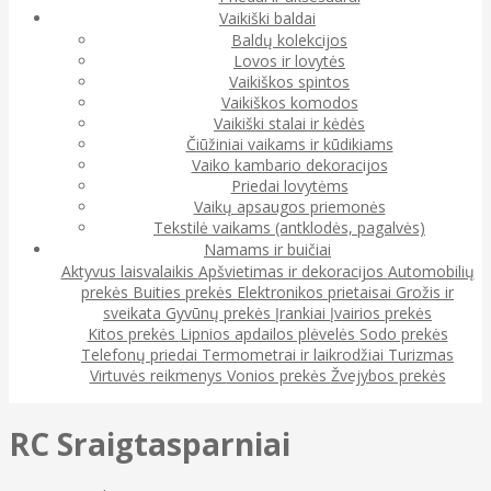
Vaikiški baldai
Baldų kolekcijos
Lovos ir lovytės
Vaikiškos spintos
Vaikiškos komodos
Vaikiški stalai ir kėdės
Čiūžiniai vaikams ir kūdikiams
Vaiko kambario dekoracijos
Priedai lovytėms
Vaikų apsaugos priemonės
Tekstilė vaikams (antklodės, pagalvės)
Namams ir buičiai
Aktyvus laisvalaikis
Apšvietimas ir dekoracijos
Automobilių
prekės
Buities prekės
Elektronikos prietaisai
Grožis ir
sveikata
Gyvūnų prekės
Įrankiai
Įvairios prekės
Kitos prekės
Lipnios apdailos plėvelės
Sodo prekės
Telefonų priedai
Termometrai ir laikrodžiai
Turizmas
Virtuvės reikmenys
Vonios prekės
Žvejybos prekės
RC Sraigtasparniai