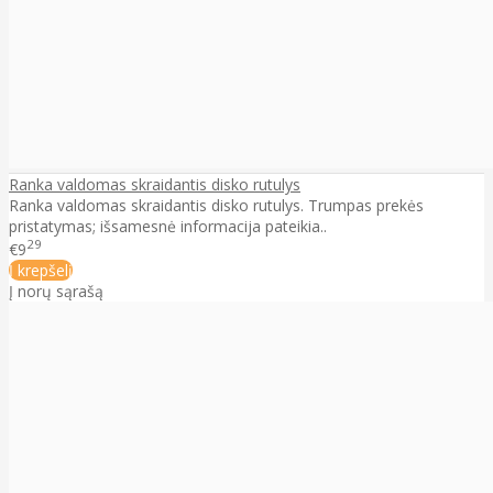
Ranka valdomas skraidantis disko rutulys
Ranka valdomas skraidantis disko rutulys. Trumpas prekės
pristatymas; išsamesnė informacija pateikia..
29
€9
Į krepšelį
Į norų sąrašą