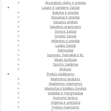
Atsarginės dalys ir priedai
Lauko ir vandens žaislai
Batutai ir priedai
Baseinai ir priedai
Vasaros prekės
Vandens pramogos
Vonios žaislai
Smėlio žaislai
Irklentės ir priedai
Lauko žaislai
Kamuoliai
Supynės, hamakai ir kt.
Muilo burbulai
Sporto žaidimai
Boksas
Prekės kūdikiams
Maitinimo kėdutės
Maitinimo reikmenys
Maniežai ir kūdikių lovytės
Vokeliai ir miegmaišiai
Vystymo lentos
Higiena ir priežiūra
Prekės mamoms