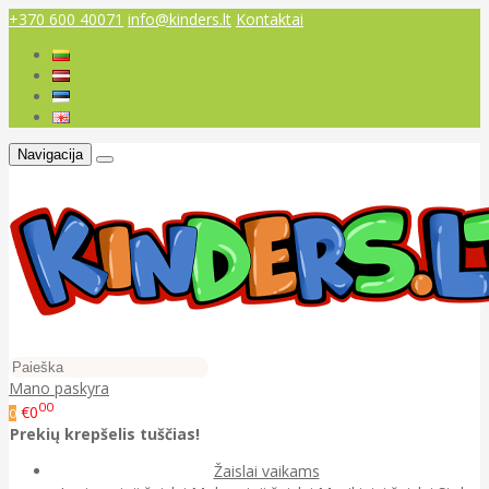
+370 600 40071
info@kinders.lt
Kontaktai
Navigacija
Mano paskyra
00
€0
0
Prekių krepšelis tuščias!
Žaislai vaikams