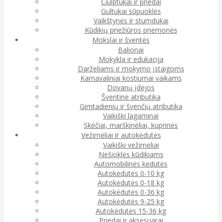
Čiulptukai ir priedai
Gultukai sūpuoklės
Vaikštynės ir stumdukai
Kūdikių priežiūros priemonės
Mokslai ir šventės
Balionai
Mokykla ir edukacija
Darželiams ir mokymo įstaigoms
Karnavaliniai kostiumai vaikams
Dovanų įdėjos
Šventinė atributika
Gimtadienių ir švenčių atributika
Vaikiški lagaminai
Skėčiai, marškinėliai, kuprinės
Vežimėliai ir autokėdutės
Vaikiški vežimėliai
Nešioklės kūdikiams
Automobilinės kėdutės
Autokėdutės 0-10 kg
Autokėdutės 0-18 kg
Autokėdutės 0-36 kg
Autokėdutės 9-25 kg
Autokėdutės 15-36 kg
Priedai ir aksesuarai