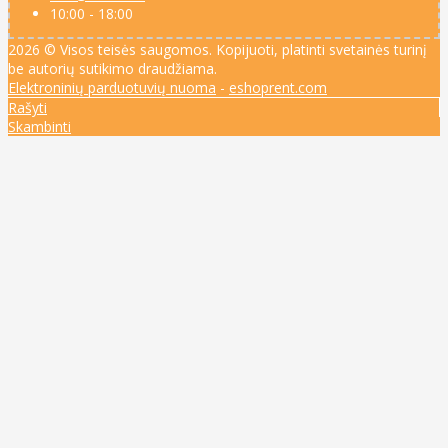
10:00 - 18:00
2026 © Visos teisės saugomos. Kopijuoti, platinti svetainės turinį
be autorių sutikimo draudžiama.
Elektroninių parduotuvių nuoma
-
eshoprent.com
Rašyti
Skambinti