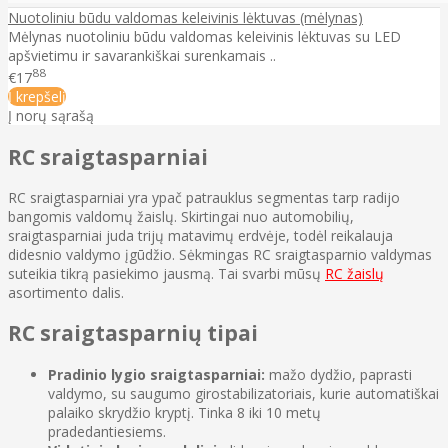
Nuotoliniu būdu valdomas keleivinis lėktuvas (mėlynas)
Mėlynas nuotoliniu būdu valdomas keleivinis lėktuvas su LED
apšvietimu ir savarankiškai surenkamais ..
88
€17
Į krepšelį
Į norų sąrašą
RC sraigtasparniai
RC sraigtasparniai yra ypač patrauklus segmentas tarp radijo
bangomis valdomų žaislų. Skirtingai nuo automobilių,
sraigtasparniai juda trijų matavimų erdvėje, todėl reikalauja
didesnio valdymo įgūdžio. Sėkmingas RC sraigtasparnio valdymas
suteikia tikrą pasiekimo jausmą. Tai svarbi mūsų
RC žaislų
asortimento dalis.
RC sraigtasparnių tipai
Pradinio lygio sraigtasparniai:
mažo dydžio, paprasti
valdymo, su saugumo girostabilizatoriais, kurie automatiškai
palaiko skrydžio kryptį. Tinka 8 iki 10 metų
pradedantiesiems.