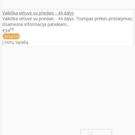
Vaikiška virtuvė su priedais - 44 dalys
Vaikiška virtuvė su priedais - 44 dalys. Trumpas prekės pristatymas;
išsamesnė informacija pateikiam..
99
€34
Į krepšelį
Į norų sąrašą