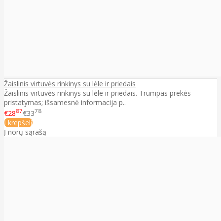
Žaislinis virtuvės rinkinys su lėle ir priedais
Žaislinis virtuvės rinkinys su lėle ir priedais. Trumpas prekės
pristatymas; išsamesnė informacija p..
87
78
€28
€33
Į krepšelį
Į norų sąrašą