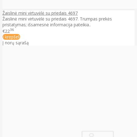
Žaislinė mini virtuvėlė su priedais 4697
Žaislinė mini virtuvėlė su priedais 4697. Trumpas prekės
pristatymas; išsamesnė informacija pateikia..
36
€22
Į krepšelį
Į norų sąrašą