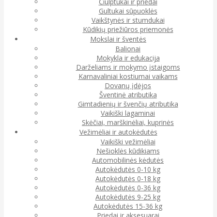
Čiulptukai ir priedai
Gultukai sūpuoklės
Vaikštynės ir stumdukai
Kūdikių priežiūros priemonės
Mokslai ir šventės
Balionai
Mokykla ir edukacija
Darželiams ir mokymo įstaigoms
Karnavaliniai kostiumai vaikams
Dovanų įdėjos
Šventinė atributika
Gimtadienių ir švenčių atributika
Vaikiški lagaminai
Skėčiai, marškinėliai, kuprinės
Vežimėliai ir autokėdutės
Vaikiški vežimėliai
Nešioklės kūdikiams
Automobilinės kėdutės
Autokėdutės 0-10 kg
Autokėdutės 0-18 kg
Autokėdutės 0-36 kg
Autokėdutės 9-25 kg
Autokėdutės 15-36 kg
Priedai ir aksesuarai