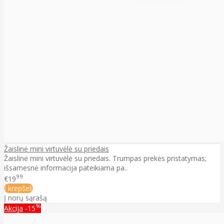
Žaislinė mini virtuvėlė su priedais
Žaislinė mini virtuvėlė su priedais. Trumpas prekės pristatymas;
išsamesnė informacija pateikiama pa..
99
€19
Į krepšelį
Į norų sąrašą
%
Akcija
-15