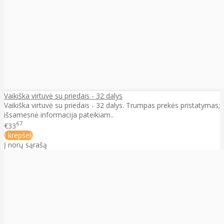
Vaikiška virtuvė su priedais - 32 dalys
Vaikiška virtuvė su priedais - 32 dalys. Trumpas prekės pristatymas;
išsamesnė informacija pateikiam..
67
€33
Į krepšelį
Į norų sąrašą