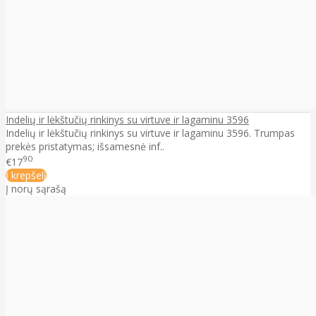
Indelių ir lėkštučių rinkinys su virtuve ir lagaminu 3596
Indelių ir lėkštučių rinkinys su virtuve ir lagaminu 3596. Trumpas
prekės pristatymas; išsamesnė inf..
90
€17
Į krepšelį
Į norų sąrašą