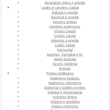
Atsarginės dalys ir priedai
Lauko ir vandens žaislai
Batutai ir priedai
Baseinai ir priedai
Vasaros prekės
Vandens pramogos
Vonios žaislai
Smėlio žaislai
Irklentės ir priedai
Lauko žaislai
Kamuoliai
Supynės, hamakai ir kt.
Muilo burbulai
Sporto žaidimai
Boksas
Prekės kūdikiams
Maitinimo kėdutės
Maitinimo reikmenys
Maniežai ir kūdikių lovytės
Vokeliai ir miegmaišiai
Vystymo lentos
Higiena ir priežiūra
Prekės mamoms