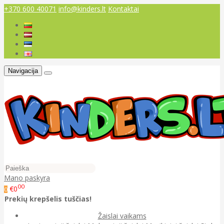
+370 600 40071
info@kinders.lt
Kontaktai
Navigacija
Mano paskyra
00
€0
0
Prekių krepšelis tuščias!
Žaislai vaikams