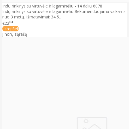
Indų rinkinys su virtuvėle ir lagaminėliu - 14 dalių 6078
Indų rinkinys su virtuvėle ir lagaminėliu Rekomenduojama vaikams
nuo 3 metų. Išmatavimai: 34,5..
64
€22
Į krepšelį
Į norų sąrašą