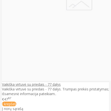
Vaikiška virtuvė su priedais - 77 dalys
Vaikiška virtuvė su priedais - 77 dalys. Trumpas prekės pristatymas;
išsamesnė informacija pateikiam..
87
€47
Į krepšelį
Į norų sąrašą