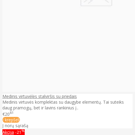
Medinis virtuvėlės stalviršis su priedais
Medinis virtuvės komplektas su daugybe elementų. Tai suteiks
daug pramogų, bet ir lavins rankinius į..
81
€20
Į krepšelį
Į norų sąrašą
%
Akcija
-21