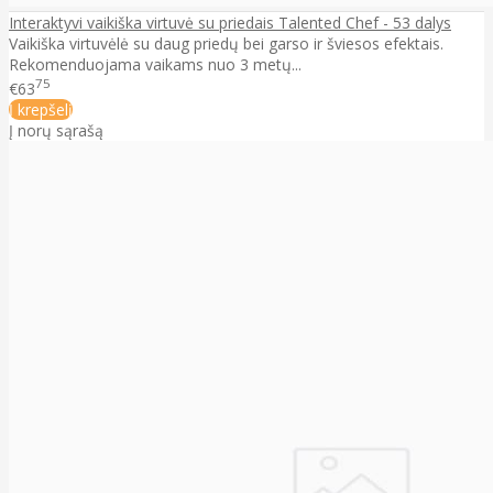
Interaktyvi vaikiška virtuvė su priedais Talented Chef - 53 dalys
Vaikiška virtuvėlė su daug priedų bei garso ir šviesos efektais.
Rekomenduojama vaikams nuo 3 metų...
75
€63
Į krepšelį
Į norų sąrašą