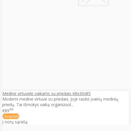
Medinė virtuvėlė vaikams su priedais 68x30x85
Moderni medinė virtuvė su priedais. Joje rasite įvairių medinių
priedų. Tai išmokys vaiką organizuot..
99
€89
Į krepšelį
Į norų sąrašą