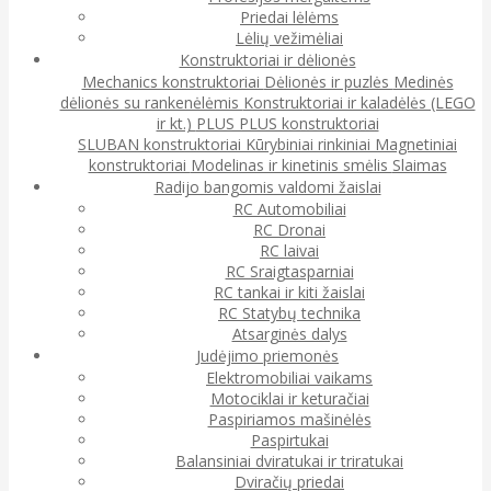
Priedai lėlėms
Lėlių vežimėliai
Konstruktoriai ir dėlionės
Mechanics konstruktoriai
Dėlionės ir puzlės
Medinės
dėlionės su rankenėlėmis
Konstruktoriai ir kaladėlės (LEGO
ir kt.)
PLUS PLUS konstruktoriai
SLUBAN konstruktoriai
Kūrybiniai rinkiniai
Magnetiniai
konstruktoriai
Modelinas ir kinetinis smėlis
Slaimas
Radijo bangomis valdomi žaislai
RC Automobiliai
RC Dronai
RC laivai
RC Sraigtasparniai
RC tankai ir kiti žaislai
RC Statybų technika
Atsarginės dalys
Judėjimo priemonės
Elektromobiliai vaikams
Motociklai ir keturačiai
Paspiriamos mašinėlės
Paspirtukai
Balansiniai dviratukai ir triratukai
Dviračių priedai