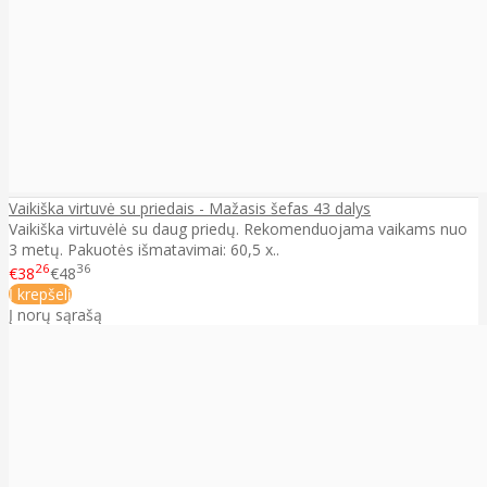
Vaikiška virtuvė su priedais - Mažasis šefas 43 dalys
Vaikiška virtuvėlė su daug priedų. Rekomenduojama vaikams nuo
3 metų. Pakuotės išmatavimai: 60,5 x..
26
36
€38
€48
Į krepšelį
Į norų sąrašą