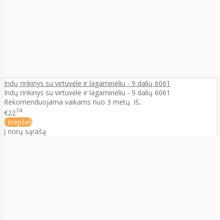
Indų rinkinys su virtuvėle ir lagaminėliu - 9 dalių 6061
Indų rinkinys su virtuvėle ir lagaminėliu - 9 dalių 6061
Rekomenduojama vaikams nuo 3 metų. Iš..
74
€22
Į krepšelį
Į norų sąrašą