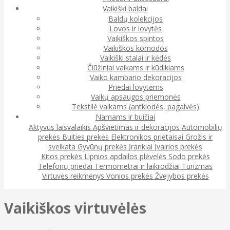
Vaikiški baldai
Baldų kolekcijos
Lovos ir lovytės
Vaikiškos spintos
Vaikiškos komodos
Vaikiški stalai ir kėdės
Čiūžiniai vaikams ir kūdikiams
Vaiko kambario dekoracijos
Priedai lovytėms
Vaikų apsaugos priemonės
Tekstilė vaikams (antklodės, pagalvės)
Namams ir buičiai
Aktyvus laisvalaikis
Apšvietimas ir dekoracijos
Automobilių
prekės
Buities prekės
Elektronikos prietaisai
Grožis ir
sveikata
Gyvūnų prekės
Įrankiai
Įvairios prekės
Kitos prekės
Lipnios apdailos plėvelės
Sodo prekės
Telefonų priedai
Termometrai ir laikrodžiai
Turizmas
Virtuvės reikmenys
Vonios prekės
Žvejybos prekės
Vaikiškos virtuvėlės