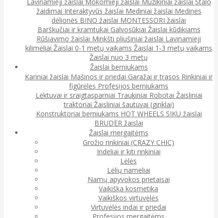
Lavinamieji žaislai
Mokomieji žaislai
Muzikiniai žaislai
Stalo
žaidimai
Interaktyvūs žaislai
Mediniai žaislai
Medinės
dėlionės
BINO žaislai
MONTESSORI žaislai
Barškučiai ir kramtukai
Galvosūkiai
Žaislai kūdikiams
Rūšiavimo žaislai
Minkšti pliušiniai žaislai
Lavinamieji
kilimėliai
Žaislai 0-1 metų vaikams
Žaislai 1-3 metų vaikams
Žaislai nuo 3 metų
Žaislai berniukams
Kariniai žaislai
Mašinos ir priedai
Garažai ir trasos
Rinkiniai ir
figūrėlės
Profesijos berniukams
Lėktuvai ir sraigtasparniai
Traukiniai
Robotai
Žaisliniai
traktoriai
Žaisliniai šautuvai (ginklai)
Konstruktoriai berniukams
HOT WHEELS
SIKU žaislai
BRUDER žaislai
Žaislai mergaitėms
Grožio rinkiniai (CRAZY CHIC)
Indeliai ir kiti rinkiniai
Lėlės
Lėlių nameliai
Namų apyvokos prietaisai
Vaikiška kosmetika
Vaikiškos virtuvėlės
Virtuvėlės indai ir priedai
Profesijos mergaitėms