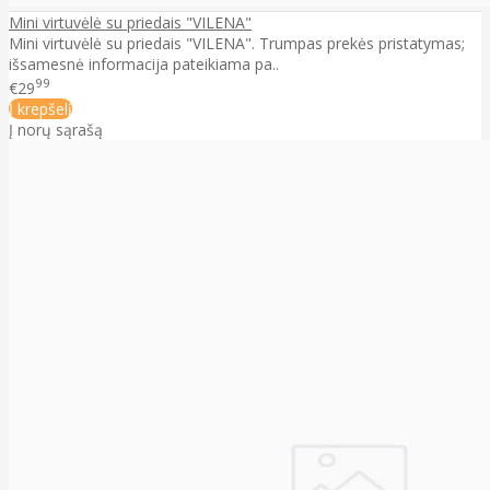
Mini virtuvėlė su priedais "VILENA"
Mini virtuvėlė su priedais "VILENA". Trumpas prekės pristatymas;
išsamesnė informacija pateikiama pa..
99
€29
Į krepšelį
Į norų sąrašą