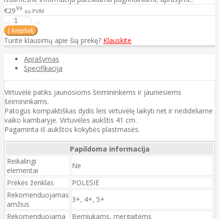
99
€29
su PVM
Turite klausimų apie šią prekę?
Klauskite
Aprašymas
Specifikacija
Virtuvėlė patiks jaunosioms šeimininkėms ir jauniesiems
šeimininkams.
Patogus kompaktiškas dydis leis virtuvėlę laikyti net ir nedideliame
vaiko kambaryje. ​​​​​​​Virtuvėlės aukštis 41 cm.
Pagaminta iš aukštos kokybės plastmasės.
Papildoma informacija
Reikalingi
Ne
elementai
Prekės ženklas
POLESIE
Rekomenduojamas
3+, 4+, 5+
amžius
Rekomenduojama
Berniukams, mergaitėms