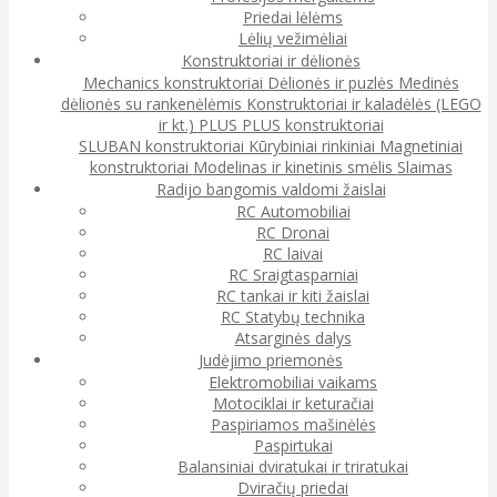
Priedai lėlėms
Lėlių vežimėliai
Konstruktoriai ir dėlionės
Mechanics konstruktoriai
Dėlionės ir puzlės
Medinės
dėlionės su rankenėlėmis
Konstruktoriai ir kaladėlės (LEGO
ir kt.)
PLUS PLUS konstruktoriai
SLUBAN konstruktoriai
Kūrybiniai rinkiniai
Magnetiniai
konstruktoriai
Modelinas ir kinetinis smėlis
Slaimas
Radijo bangomis valdomi žaislai
RC Automobiliai
RC Dronai
RC laivai
RC Sraigtasparniai
RC tankai ir kiti žaislai
RC Statybų technika
Atsarginės dalys
Judėjimo priemonės
Elektromobiliai vaikams
Motociklai ir keturačiai
Paspiriamos mašinėlės
Paspirtukai
Balansiniai dviratukai ir triratukai
Dviračių priedai