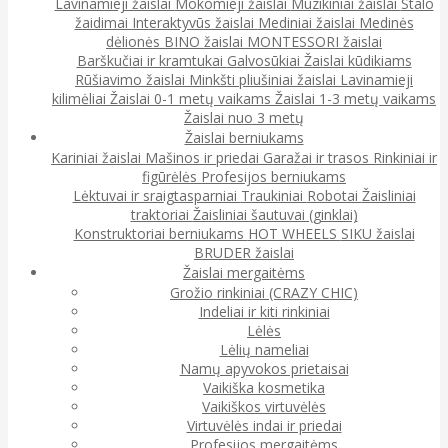
Lavinamieji žaislai
Mokomieji žaislai
Muzikiniai žaislai
Stalo
žaidimai
Interaktyvūs žaislai
Mediniai žaislai
Medinės
dėlionės
BINO žaislai
MONTESSORI žaislai
Barškučiai ir kramtukai
Galvosūkiai
Žaislai kūdikiams
Rūšiavimo žaislai
Minkšti pliušiniai žaislai
Lavinamieji
kilimėliai
Žaislai 0-1 metų vaikams
Žaislai 1-3 metų vaikams
Žaislai nuo 3 metų
Žaislai berniukams
Kariniai žaislai
Mašinos ir priedai
Garažai ir trasos
Rinkiniai ir
figūrėlės
Profesijos berniukams
Lėktuvai ir sraigtasparniai
Traukiniai
Robotai
Žaisliniai
traktoriai
Žaisliniai šautuvai (ginklai)
Konstruktoriai berniukams
HOT WHEELS
SIKU žaislai
BRUDER žaislai
Žaislai mergaitėms
Grožio rinkiniai (CRAZY CHIC)
Indeliai ir kiti rinkiniai
Lėlės
Lėlių nameliai
Namų apyvokos prietaisai
Vaikiška kosmetika
Vaikiškos virtuvėlės
Virtuvėlės indai ir priedai
Profesijos mergaitėms