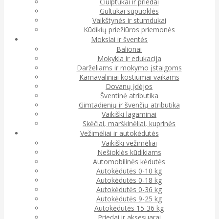
Čiulptukai ir priedai
Gultukai sūpuoklės
Vaikštynės ir stumdukai
Kūdikių priežiūros priemonės
Mokslai ir šventės
Balionai
Mokykla ir edukacija
Darželiams ir mokymo įstaigoms
Karnavaliniai kostiumai vaikams
Dovanų įdėjos
Šventinė atributika
Gimtadienių ir švenčių atributika
Vaikiški lagaminai
Skėčiai, marškinėliai, kuprinės
Vežimėliai ir autokėdutės
Vaikiški vežimėliai
Nešioklės kūdikiams
Automobilinės kėdutės
Autokėdutės 0-10 kg
Autokėdutės 0-18 kg
Autokėdutės 0-36 kg
Autokėdutės 9-25 kg
Autokėdutės 15-36 kg
Priedai ir aksesuarai