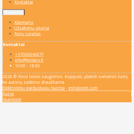
Kontaktai
Klientams
Klientams
Užsakymų istorija
Norų sąrašas
Kontaktai
+37060040071
info@kinders.lt
10:00 - 18:00
2026 © Visos teisės saugomos. Kopijuoti, platinti svetainės turinį
be autorių sutikimo draudžiama.
Elektroninių parduotuvių nuoma
-
eshoprent.com
Rašyti
Skambinti