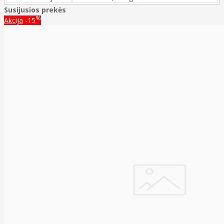
Susijusios prekės
%
Akcija
-15