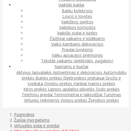
Vaikiški baldai
Baldų kolekcijos
Lovos ir lovytės
Vaikiškos spintos
Vaikiškos komodos
Vaikiški stalai ir kėdės
Čiūžiniai vaikams ir kūdikiams
Vaiko kambario dekoracijos
Priedai lovytėms
Vaikų apsaugos priemonės
Tekstilė vaikams (antklodės, pagalvės)
Namams ir buičiai
Aktyvus laisvalaikis
Apšvietimas ir dekoracijos
Automobilių
prekės
Buities prekės
Elektronikos prietaisai
Grožis ir
sveikata
Gyvūnų prekės
Įrankiai
Įvairios prekės
Kitos prekės
Lipnios apdailos plėvelės
Sodo prekės
Telefonų priedai
Termometrai ir laikrodžiai
Turizmas
Virtuvės reikmenys
Vonios prekės
Žvejybos prekės
Pagrindinis
Žaislai mergaitėms
Virtuvėlės indai ir priedai