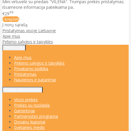
Mini virtuvėlė su priedais "VILENA". Trumpas prekės pristatymas;
išsamesnė informacija pateikiama pa..
99
€29
Į krepšelį
Į norų sąrašą
Pristatymas visoje Lietuvoje
Apie mus
Pirkimo sąlygos ir taisyklės
Informacija
Apie mus
Pirkimo sąlygos ir taisyklės
Privatumo politika
Pristatymas
Naujienos ir patarimai
Klientų aptarnavimas
Visos prekės
Prekės su nuolaida
Gamintojai
Partnerystės programa
Dovanų kuponai
Svetainės medis