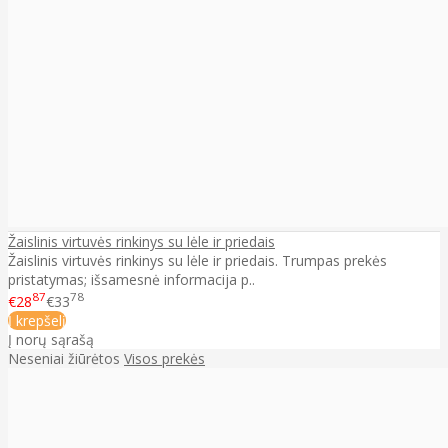
Žaislinis virtuvės rinkinys su lėle ir priedais
Žaislinis virtuvės rinkinys su lėle ir priedais. Trumpas prekės
pristatymas; išsamesnė informacija p..
87
78
€28
€33
Į krepšelį
Į norų sąrašą
Neseniai žiūrėtos
Visos prekės