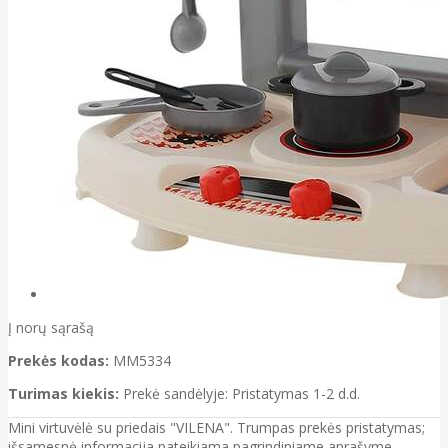
Į norų sąrašą
Prekės kodas:
MM5334
Turimas kiekis:
Prekė sandėlyje: Pristatymas 1-2 d.d.
Mini virtuvėlė su priedais "VILENA". Trumpas prekės pristatymas;
išsamesnė informacija pateikiama pagrindiniame aprašyme.