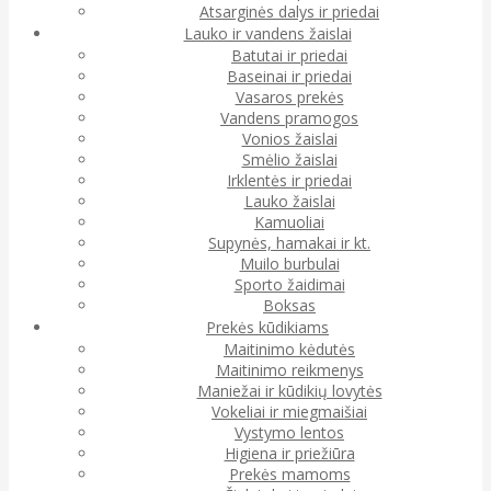
Atsarginės dalys ir priedai
Lauko ir vandens žaislai
Batutai ir priedai
Baseinai ir priedai
Vasaros prekės
Vandens pramogos
Vonios žaislai
Smėlio žaislai
Irklentės ir priedai
Lauko žaislai
Kamuoliai
Supynės, hamakai ir kt.
Muilo burbulai
Sporto žaidimai
Boksas
Prekės kūdikiams
Maitinimo kėdutės
Maitinimo reikmenys
Maniežai ir kūdikių lovytės
Vokeliai ir miegmaišiai
Vystymo lentos
Higiena ir priežiūra
Prekės mamoms