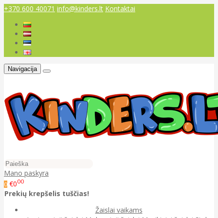
+370 600 40071
info@kinders.lt
Kontaktai
Navigacija
Mano paskyra
00
€0
0
Prekių krepšelis tuščias!
Žaislai vaikams