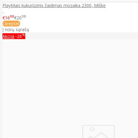
PlayMais kukurūzinis žaidimas mozaika 2300, Miške
..
88
98
€16
€20
Į krepšelį
Į norų sąrašą
%
Akcija
-26