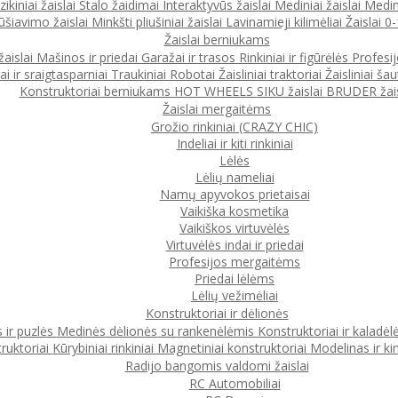
ikiniai žaislai
Stalo žaidimai
Interaktyvūs žaislai
Mediniai žaislai
Medin
ūšiavimo žaislai
Minkšti pliušiniai žaislai
Lavinamieji kilimėliai
Žaislai 
Žaislai berniukams
žaislai
Mašinos ir priedai
Garažai ir trasos
Rinkiniai ir figūrėlės
Profesi
ai ir sraigtasparniai
Traukiniai
Robotai
Žaisliniai traktoriai
Žaisliniai šau
Konstruktoriai berniukams
HOT WHEELS
SIKU žaislai
BRUDER žais
Žaislai mergaitėms
Grožio rinkiniai (CRAZY CHIC)
Indeliai ir kiti rinkiniai
Lėlės
Lėlių nameliai
Namų apyvokos prietaisai
Vaikiška kosmetika
Vaikiškos virtuvėlės
Virtuvėlės indai ir priedai
Profesijos mergaitėms
Priedai lėlėms
Lėlių vežimėliai
Konstruktoriai ir dėlionės
 ir puzlės
Medinės dėlionės su rankenėlėmis
Konstruktoriai ir kaladėl
ruktoriai
Kūrybiniai rinkiniai
Magnetiniai konstruktoriai
Modelinas ir ki
Radijo bangomis valdomi žaislai
RC Automobiliai