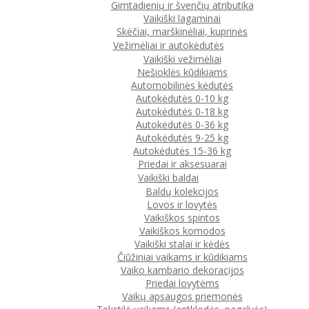
Gimtadienių ir švenčių atributika
Vaikiški lagaminai
Skėčiai, marškinėliai, kuprinės
Vežimėliai ir autokėdutės
Vaikiški vežimėliai
Nešioklės kūdikiams
Automobilinės kėdutės
Autokėdutės 0-10 kg
Autokėdutės 0-18 kg
Autokėdutės 0-36 kg
Autokėdutės 9-25 kg
Autokėdutės 15-36 kg
Priedai ir aksesuarai
Vaikiški baldai
Baldų kolekcijos
Lovos ir lovytės
Vaikiškos spintos
Vaikiškos komodos
Vaikiški stalai ir kėdės
Čiūžiniai vaikams ir kūdikiams
Vaiko kambario dekoracijos
Priedai lovytėms
Vaikų apsaugos priemonės