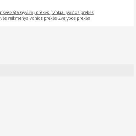
ir sveikata
Gyvūnų prekės
Įrankiai
Įvairios prekės
uvės reikmenys
Vonios prekės
Žvejybos prekės