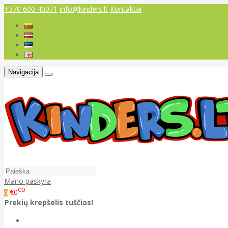
+370 600 40071
info@kinders.lt
Kontaktai
Navigacija
Mano paskyra
00
€0
0
Prekių krepšelis tuščias!