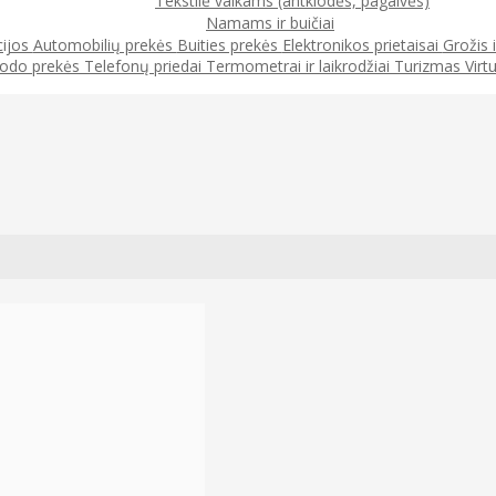
Tekstilė vaikams (antklodės, pagalvės)
Namams ir buičiai
cijos
Automobilių prekės
Buities prekės
Elektronikos prietaisai
Grožis 
odo prekės
Telefonų priedai
Termometrai ir laikrodžiai
Turizmas
Virt