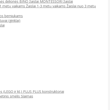
ės dėlionės
BINO žaislai
MONTESSORI žaislai
0-1 metų vaikams
Žaislai 1-3 metų vaikams
Žaislai nuo 3 metų
jos berniukams
tuvai (ginklai)
lai
ės (LEGO ir kt.)
PLUS PLUS konstruktoriai
netinis smėlis
Slaimas