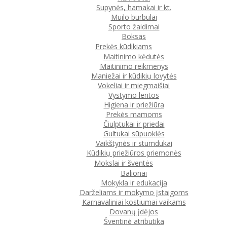
Supynės, hamakai ir kt.
Muilo burbulai
Sporto žaidimai
Boksas
Prekės kūdikiams
Maitinimo kėdutės
Maitinimo reikmenys
Maniežai ir kūdikių lovytės
Vokeliai ir miegmaišiai
Vystymo lentos
Higiena ir priežiūra
Prekės mamoms
Čiulptukai ir priedai
Gultukai sūpuoklės
Vaikštynės ir stumdukai
Kūdikių priežiūros priemonės
Mokslai ir šventės
Balionai
Mokykla ir edukacija
Darželiams ir mokymo įstaigoms
Karnavaliniai kostiumai vaikams
Dovanų įdėjos
Šventinė atributika