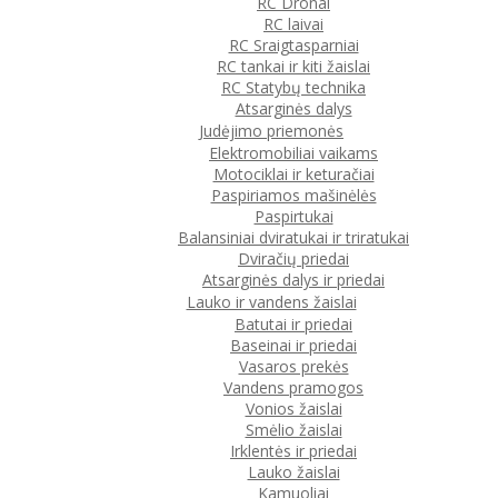
RC Dronai
RC laivai
RC Sraigtasparniai
RC tankai ir kiti žaislai
RC Statybų technika
Atsarginės dalys
Judėjimo priemonės
Elektromobiliai vaikams
Motociklai ir keturačiai
Paspiriamos mašinėlės
Paspirtukai
Balansiniai dviratukai ir triratukai
Dviračių priedai
Atsarginės dalys ir priedai
Lauko ir vandens žaislai
Batutai ir priedai
Baseinai ir priedai
Vasaros prekės
Vandens pramogos
Vonios žaislai
Smėlio žaislai
Irklentės ir priedai
Lauko žaislai
Kamuoliai