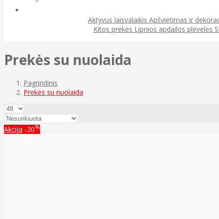
Aktyvus laisvalaikis
Apšvietimas ir dekora
Kitos prekės
Lipnios apdailos plėvelės
S
Prekės su nuolaida
Pagrindinis
Prekės su nuolaida
%
Akcija
-20