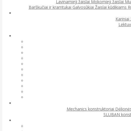
Lavinamieji žaislai
Mokomieji žaislai
Muz
Barškučiai ir kramtukai
Galvosūkiai
Žaislai kūdikiams
R
Kariniai 
Lėktuv
Mechanics konstruktoriai
Dėlionės
SLUBAN konst