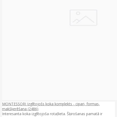
MONTESSORI Izglītojošs koka komplekts - cipari, formas,
makšķerēšana (2486)
Interesanta koka izglītojoša rotaļlieta. Šķirošanas pamatā ir