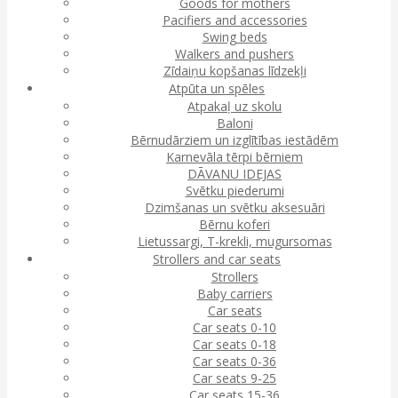
Goods for mothers
Pacifiers and accessories
Swing beds
Walkers and pushers
Zīdaiņu kopšanas līdzekļi
Atpūta un spēles
Atpakaļ uz skolu
Baloni
Bērnudārziem un izglītības iestādēm
Karnevāla tērpi bērniem
DĀVANU IDEJAS
Svētku piederumi
Dzimšanas un svētku aksesuāri
Bērnu koferi
Lietussargi, T-krekli, mugursomas
Strollers and car seats
Strollers
Baby carriers
Car seats
Car seats 0-10
Car seats 0-18
Car seats 0-36
Car seats 9-25
Car seats 15-36