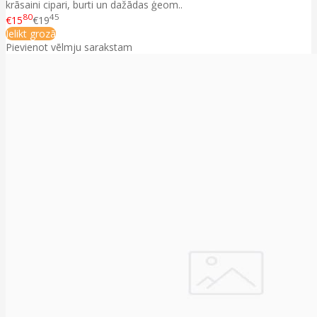
krāsaini cipari, burti un dažādas ģeom..
80
45
€15
€19
Ielikt grozā
Pievienot vēlmju sarakstam