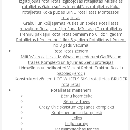
Izglītojošas rotaļlietas
Izglītojošas rotaļlietas
Muzikālās
rotaļlietas
Galda spēles
Interaktīvas rotaļlietas
Koka
rotaļlietas
Koka puzles
BINO rotaļlietas
Montessori
rotaļlietas
Grabuļi un košļājamās
Puzles un spēles
Rotaļlietas
mazuļiem
Rotaļlietu šķirošana
Mīkstas plīša rotaļlietas
Treniņu paklājiņi
Rotaļlietas bērniem no 0 līdz 1 gadam
Rotaļlietas bērniem no 1 līdz 3 gadiem
Rotaļlietas bērniem
no 3 gadu vecuma
Rotaļlietas zēniem
Militārās rotaļlietas
Mašīnas un piederumi
Garāžas un
trases
Komplekti un figūriņas
Zēnu profesijas
Lidmašīnas un helikopteri
Vilcieni
Roboti
Traktori
Rotaļu
pistoles (ieroči)
Konstruktori zēniem
HOT WHEELS
SIKU rotaļlietas
BRUDER
rotaļlietas
Rotaļlietas meitenēm
Bērnu kosmētika
Bērnu virtuves
Crazy Chic skaistumkopšanas komplekti
Konteineri un citi komplekti
Lelles
Leļļu namiņi
Mājsaimniecības ierīces