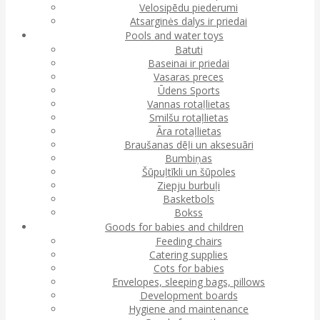
Velosipēdu piederumi
Atsarginės dalys ir priedai
Pools and water toys
Batuti
Baseinai ir priedai
Vasaras preces
Ūdens Sports
Vannas rotaļlietas
Smilšu rotaļlietas
Āra rotaļlietas
Braušanas dēļi un aksesuāri
Bumbiņas
Šūpuļtīkli un šūpoles
Ziepju burbuļi
Basketbols
Bokss
Goods for babies and children
Feeding chairs
Catering supplies
Cots for babies
Envelopes, sleeping bags, pillows
Development boards
Hygiene and maintenance