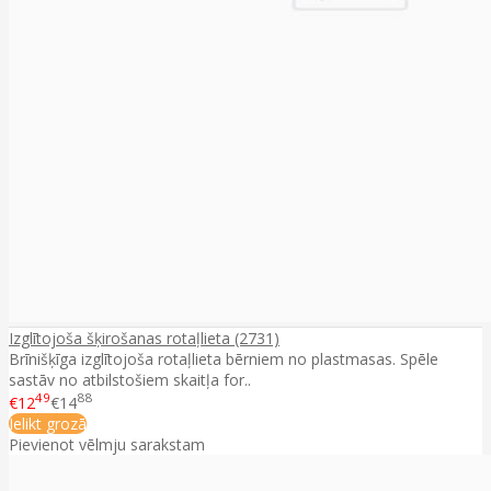
Izglītojoša šķirošanas rotaļlieta (2731)
Brīnišķīga izglītojoša rotaļlieta bērniem no plastmasas. Spēle
sastāv no atbilstošiem skaitļa for..
49
88
€12
€14
Ielikt grozā
Pievienot vēlmju sarakstam