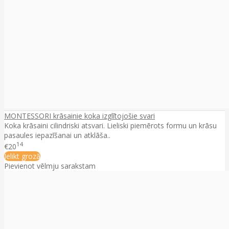
MONTESSORI krāsainie koka izglītojošie svari
Koka krāsaini cilindriski atsvari. Lieliski piemērots formu un krāsu
pasaules iepazīšanai un atklāša..
14
€20
Ielikt grozā
Pievienot vēlmju sarakstam