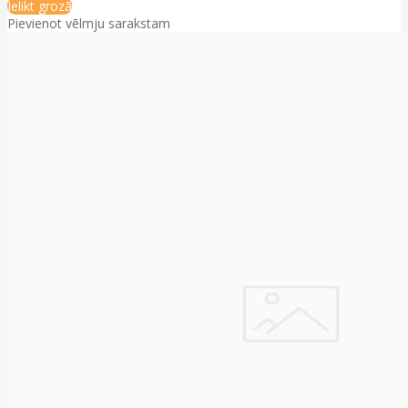
Ielikt grozā
Pievienot vēlmju sarakstam