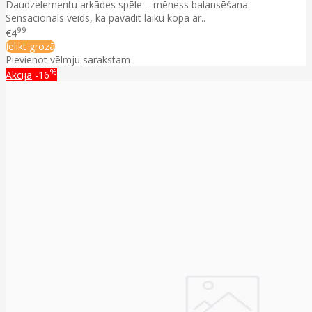
Daudzelementu arkādes spēle – mēness balansēšana.
Sensacionāls veids, kā pavadīt laiku kopā ar..
99
€4
Ielikt grozā
Pievienot vēlmju sarakstam
%
Akcija
-16