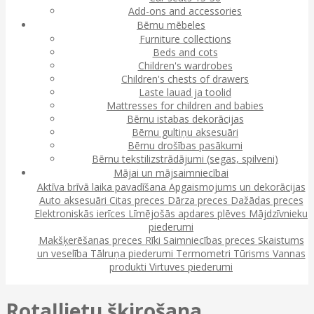
Add-ons and accessories
Bērnu mēbeles
Furniture collections
Beds and cots
Children's wardrobes
Children's chests of drawers
Laste lauad ja toolid
Mattresses for children and babies
Bērnu istabas dekorācijas
Bērnu gultiņu aksesuāri
Bērnu drošības pasākumi
Bērnu tekstilizstrādājumi (segas, spilveni)
Mājai un mājsaimniecībai
Aktīva brīvā laika pavadīšana
Apgaismojums un dekorācijas
Auto aksesuāri
Citas preces
Dārza preces
Dažādas preces
Elektroniskās ierīces
Līmējošās apdares plēves
Mājdzīvnieku
piederumi
Makšķerēšanas preces
Rīki
Saimniecības preces
Skaistums
un veselība
Tālruņa piederumi
Termometri
Tūrisms
Vannas
produkti
Virtuves piederumi
Rotaļlietu šķirošana