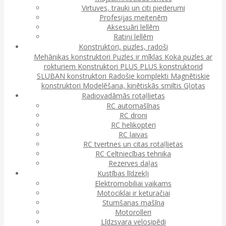
Virtuves, trauki un citi piederumi
Profesijas meitenēm
Aksesuāri lellēm
Ratiņi lellēm
Konstruktori, puzles, radoši
Mehānikas konstruktori
Puzles ir mīklas
Koka puzles ar
rokturiem
Konstruktori
PLUS PLUS konstruktorid
SLUBAN konstruktori
Radošie komplekti
Magnētiskie
konstruktori
Modelēšana, kinētiskās smiltis
Gļotas
Radiovadāmās rotaļlietas
RC automašīnas
RC droni
RC helikopteri
RC laivas
RC tvertnes un citas rotaļlietas
RC Celtniecības tehnika
Rezerves daļas
Kustības līdzekļi
Elektromobiliai vaikams
Motociklai ir keturačiai
Stumšanas mašīna
Motorolleri
Līdzsvara velosipēdi