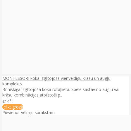
MONTESSORI koka izglītojošs vienveidīgu krāsu un augļu
komplekts
Brīnišķīga izglītojoša koka rotaļlieta. Spēle sastāv no augļu vai
krāsu kombinācijas atbilstoši p..
19
€14
Ielikt grozā
Pievienot vēlmju sarakstam