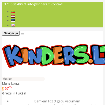
+370 600 40071
info@kinders.lt
Kontakti
Navigācija
Mans konts
00
€0
0
Grozs ir tukšs!
Bērniem līdz 3 gadu vecumam