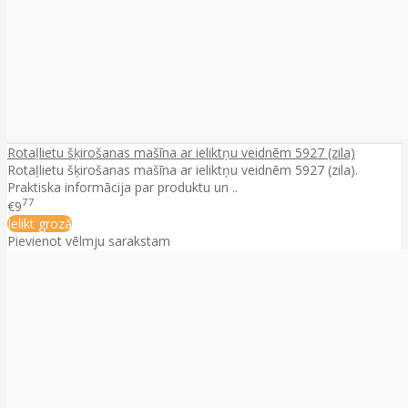
Rotaļlietu šķirošanas mašīna ar ieliktņu veidnēm 5927 (zila)
Rotaļlietu šķirošanas mašīna ar ieliktņu veidnēm 5927 (zila).
Praktiska informācija par produktu un ..
77
€9
Ielikt grozā
Pievienot vēlmju sarakstam