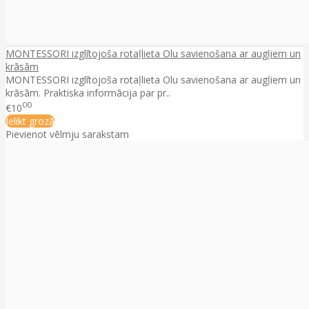
MONTESSORI izglītojoša rotaļlieta Olu savienošana ar augļiem un
krāsām
MONTESSORI izglītojoša rotaļlieta Olu savienošana ar augļiem un
krāsām. Praktiska informācija par pr..
00
€10
Ielikt grozā
Pievienot vēlmju sarakstam