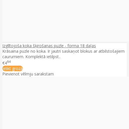
Izglītojoša koka šķirošanas puzle - forma 18 daļas
Krāsaina puzle no koka. Ir jautri saskaņot blokus ar atbilstošajiem
caurumiem. Komplektā ietilpst..
84
€4
Ielikt grozā
Pievienot vēlmju sarakstam