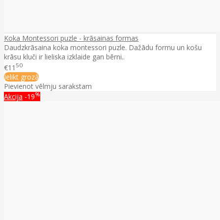
Koka Montessori puzle - krāsainas formas
Daudzkrāsaina koka montessori puzle. Dažādu formu un košu
krāsu kluči ir lieliska izklaide gan bērni..
50
€11
Ielikt grozā
Pievienot vēlmju sarakstam
%
Akcija
-19