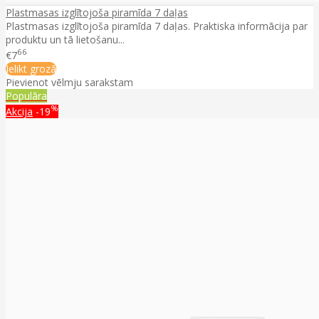
Plastmasas izglītojoša piramīda 7 daļas
Plastmasas izglītojoša piramīda 7 daļas. Praktiska informācija par
produktu un tā lietošanu...
66
€7
Ielikt grozā
Pievienot vēlmju sarakstam
Populāra
%
Akcija
-19