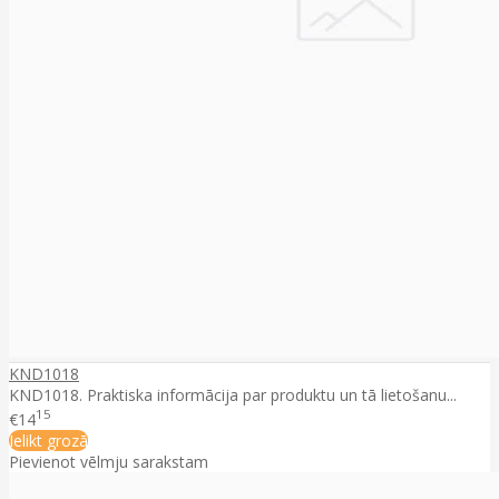
KND1018
KND1018. Praktiska informācija par produktu un tā lietošanu...
15
€14
Ielikt grozā
Pievienot vēlmju sarakstam