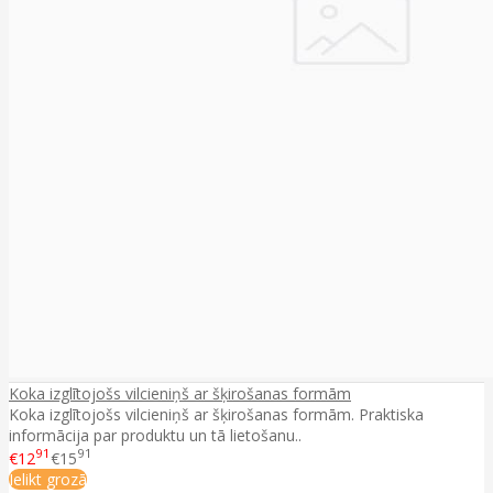
Koka izglītojošs vilcieniņš ar šķirošanas formām
Koka izglītojošs vilcieniņš ar šķirošanas formām. Praktiska
informācija par produktu un tā lietošanu..
91
91
€12
€15
Ielikt grozā