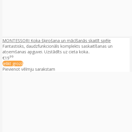
MONTESSORI Koka šķirošana un mācīšanās skaitīt spēle
Fantastisks, daudzfunkcionāls komplekts saskaitīšanas un
atņemšanas apguvei. Uzstādīts uz cieta koka..
99
€19
Ielikt grozā
Pievienot vēlmju sarakstam