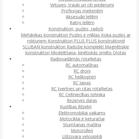
Virtuves, trauki un citi piederumi
Profesijas meitenēm
Aksesuāri lellēm
Ratiņi lellēm
Konstruktori, puzles, radoši
Mehānikas konstruktori
Puzles ir mīklas
Koka puzles ar
rokturiem
Konstruktori
PLUS PLUS konstruktorid
SLUBAN konstruktori
Radošie komplekti
Magnētiskie
konstruktori
Modelēšana, kinētiskās smiltis
Gļotas
Radiovadāmās rotaļlietas
RC automašīnas
RC droni
RC helikopteri
RC laivas
RC tvertnes un citas rotaļlietas
RC Celtniecības tehnika
Rezerves daļas
Kustības līdzekļi
Elektromobiliai vaikams
Motociklai ir keturačiai
Stumšanas mašīna
Motorolleri
Līdzsvara velosipēdi