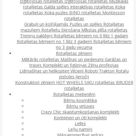
Izglītojošas rotaļlietas
Izglītojošas rotaļlietas
Muzikālās
rotaļlietas
Galda spēles
Interaktīvas rotaļlietas
Koka
rotaļlietas
Koka puzles
BINO rotaļlietas
Montessori
rotaļlietas
Grabuļi un košļājamās
Puzles un spēles
Rotaļlietas
mazuļiem
Rotaļlietu šķirošana
Mīkstas plīša rotaļlietas
Treniņu paklājiņi
Rotaļlietas bērniem no 0 līdz 1 gadam
Rotaļlietas bērniem no 1 līdz 3 gadiem
Rotaļlietas bērniem
no 3 gadu vecuma
Rotaļlietas zēniem
Militārās rotaļlietas
Mašīnas un piederumi
Garāžas un
trases
Komplekti un figūriņas
Zēnu profesijas
Lidmašīnas un helikopteri
Vilcieni
Roboti
Traktori
Rotaļu
pistoles (ieroči)
Konstruktori zēniem
HOT WHEELS
SIKU rotaļlietas
BRUDER
rotaļlietas
Rotaļlietas meitenēm
Bērnu kosmētika
Bērnu virtuves
Crazy Chic skaistumkopšanas komplekti
Konteineri un citi komplekti
Lelles
Leļļu namiņi
Mājsaimniecības ierīces