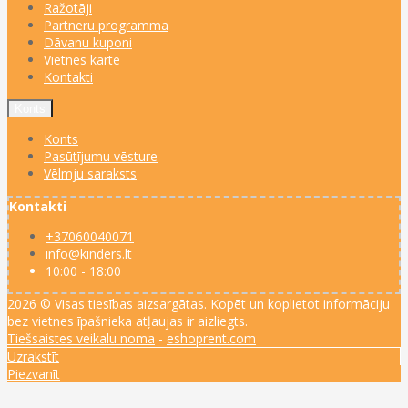
Ražotāji
Partneru programma
Dāvanu kuponi
Vietnes karte
Kontakti
Konts
Konts
Pasūtījumu vēsture
Vēlmju saraksts
Kontakti
+37060040071
info@kinders.lt
10:00 - 18:00
2026 © Visas tiesības aizsargātas. Kopēt un koplietot informāciju
bez vietnes īpašnieka atļaujas ir aizliegts.
Tiešsaistes veikalu noma
-
eshoprent.com
Uzrakstīt
Piezvanīt