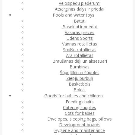
Velosipēdu piederumi
Atsarginės dalys ir priedai
Pools and water toys
Batuti
Baseinai ir priedai
Vasaras preces
Ūdens Sports
Vannas rotaļlietas
Smilšu rotaļlietas
Āra rotaļlietas
Braušanas dēļi un aksesuāri
Bumbiņas
Šūpuļtīkli un šūpoles
Ziepju burbuļi
Basketbols
Bokss
Goods for babies and children
Feeding chairs
Catering supplies
Cots for babies
Envelopes, sleeping bags, pillows
Development boards
Hygiene and maintenance