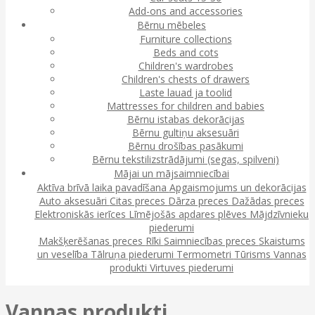
Add-ons and accessories
Bērnu mēbeles
Furniture collections
Beds and cots
Children's wardrobes
Children's chests of drawers
Laste lauad ja toolid
Mattresses for children and babies
Bērnu istabas dekorācijas
Bērnu gultiņu aksesuāri
Bērnu drošības pasākumi
Bērnu tekstilizstrādājumi (segas, spilveni)
Mājai un mājsaimniecībai
Aktīva brīvā laika pavadīšana
Apgaismojums un dekorācijas
Auto aksesuāri
Citas preces
Dārza preces
Dažādas preces
Elektroniskās ierīces
Līmējošās apdares plēves
Mājdzīvnieku
piederumi
Makšķerēšanas preces
Rīki
Saimniecības preces
Skaistums
un veselība
Tālruņa piederumi
Termometri
Tūrisms
Vannas
produkti
Virtuves piederumi
Vannas produkti