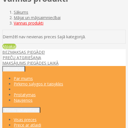
Sākums
Mājai un mājsaimniecībai
Vannas produkti
Diemžēl nav nevienas preces šajā kategorijā.
Atpakaļ
BEZMAKSAS PIEGĀDE!
PREČU ATGRIEŠANA
MAKSĀJUMS PIEGĀDES LAIKĀ
Informācija
Par mums
Pirkimo sąlygos ir taisyklės
Pristatymas
Naujienos
Klientu apkalpošana
Visas preces
Prece ar atlaidi