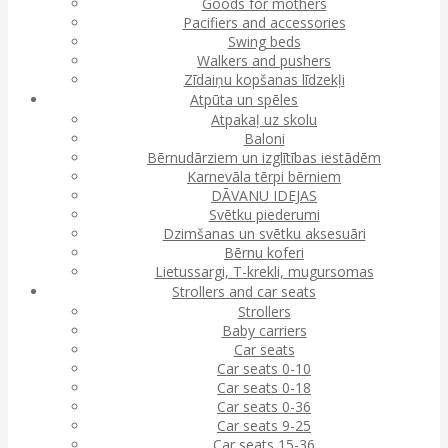
Goods for mothers
Pacifiers and accessories
Swing beds
Walkers and pushers
Zīdaiņu kopšanas līdzekļi
Atpūta un spēles
Atpakaļ uz skolu
Baloni
Bērnudārziem un izglītības iestādēm
Karnevāla tērpi bērniem
DĀVANU IDEJAS
Svētku piederumi
Dzimšanas un svētku aksesuāri
Bērnu koferi
Lietussargi, T-krekli, mugursomas
Strollers and car seats
Strollers
Baby carriers
Car seats
Car seats 0-10
Car seats 0-18
Car seats 0-36
Car seats 9-25
Car seats 15-36