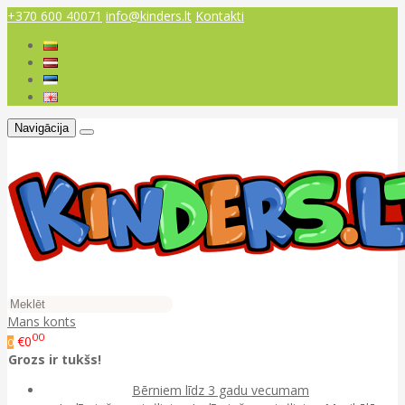
+370 600 40071
info@kinders.lt
Kontakti
Navigācija
Mans konts
00
€0
0
Grozs ir tukšs!
Bērniem līdz 3 gadu vecumam