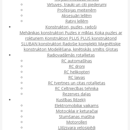
Virtuves, trauki un citi piederumi
Profesijas meitenēm
Aksesuāri lellēm
Ratiņi lellēm
Konstruktori, puzles, radoši
Mehānikas konstruktori
Puzles ir mīklas
Koka puzles ar
rokturiem
Konstruktori
PLUS PLUS konstruktorid
SLUBAN konstruktori
Radošie komplekti
Magnētiskie
konstruktori
Modelēšana, kinētiskās smiltis
Gļotas
Radiovadāmās rotaļlietas
RC automašīnas
RC droni
RC helikopteri
RC laivas
RC tvertnes un citas rotaļlietas
RC Celtniecības tehnika
Rezerves daļas
Kustības līdzekļi
Elektromobiliai vaikams
Motociklai ir keturačiai
Stumšanas mašīna
Motorolleri
Līdzsvara velosipēdi