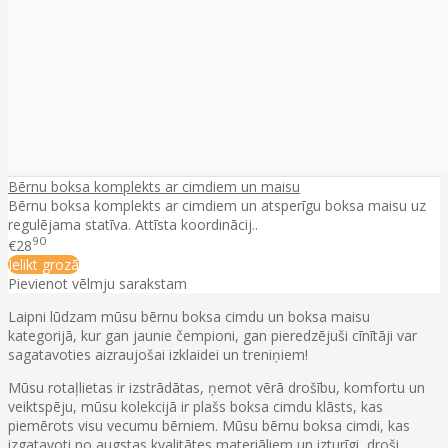
Bērnu boksa komplekts ar cimdiem un maisu
Bērnu boksa komplekts ar cimdiem un atsperīgu boksa maisu uz
regulējama statīva. Attīsta koordinācij..
90
€28
Ielikt grozā
Pievienot vēlmju sarakstam
Laipni lūdzam mūsu bērnu boksa cimdu un boksa maisu
kategorijā, kur gan jaunie čempioni, gan pieredzējuši cīnītāji var
sagatavoties aizraujošai izklaidei un treniņiem!
Mūsu rotaļlietas ir izstrādātas, ņemot vērā drošību, komfortu un
veiktspēju, mūsu kolekcijā ir plašs boksa cimdu klāsts, kas
piemērots visu vecumu bērniem. Mūsu bērnu boksa cimdi, kas
izgatavoti no augstas kvalitātes materiāliem un izturīgi, droši