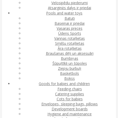
Velosipēdu piederumi
Atsarginės dalys ir priedai
Pools and water toys
Batuti
Baseinai ir priedai
Vasaras preces
Ūdens Sports
Vannas rotaļlietas
Smilšu rotaļlietas
Āra rotaļlietas
Braušanas dēļi un aksesuāri
Bumbiņas
Šūpuļtīkli un šūpoles
Ziepju burbuļi
Basketbols
Bokss
Goods for babies and children
Feeding chairs
Catering supplies
Cots for babies
Envelopes, sleeping bags, pillows
Development boards
Hygiene and maintenance