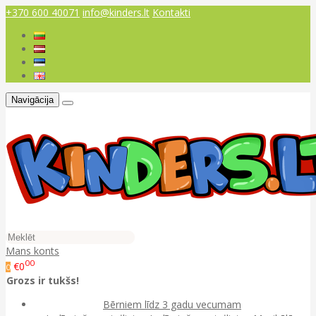
+370 600 40071
info@kinders.lt
Kontakti
Navigācija
Mans konts
00
€0
0
Grozs ir tukšs!
Bērniem līdz 3 gadu vecumam