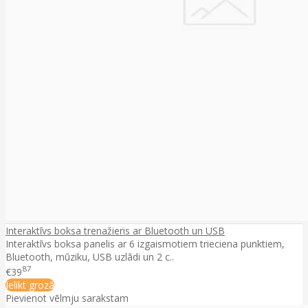
Interaktīvs boksa trenažieris ar Bluetooth un USB
Interaktīvs boksa panelis ar 6 izgaismotiem trieciena punktiem,
Bluetooth, mūziku, USB uzlādi un 2 c..
87
€39
Ielikt grozā
Pievienot vēlmju sarakstam