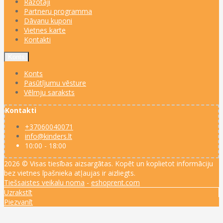
Ražotāji
Partneru programma
Dāvanu kuponi
Vietnes karte
Kontakti
Konts
Konts
Pasūtījumu vēsture
Vēlmju saraksts
Kontakti
+37060040071
info@kinders.lt
10:00 - 18:00
2026 © Visas tiesības aizsargātas. Kopēt un koplietot informāciju
bez vietnes īpašnieka atļaujas ir aizliegts.
Tiešsaistes veikalu noma
-
eshoprent.com
Uzrakstīt
Piezvanīt