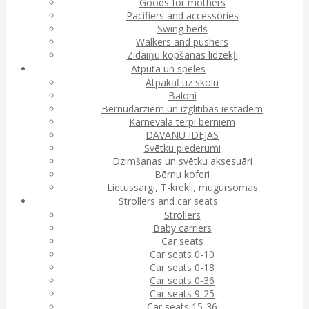
Goods for mothers
Pacifiers and accessories
Swing beds
Walkers and pushers
Zīdaiņu kopšanas līdzekļi
Atpūta un spēles
Atpakaļ uz skolu
Baloni
Bērnudārziem un izglītības iestādēm
Karnevāla tērpi bērniem
DĀVANU IDEJAS
Svētku piederumi
Dzimšanas un svētku aksesuāri
Bērnu koferi
Lietussargi, T-krekli, mugursomas
Strollers and car seats
Strollers
Baby carriers
Car seats
Car seats 0-10
Car seats 0-18
Car seats 0-36
Car seats 9-25
Car seats 15-36