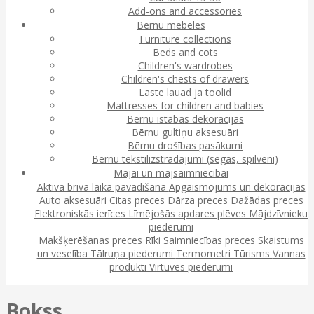
Add-ons and accessories
Bērnu mēbeles
Furniture collections
Beds and cots
Children's wardrobes
Children's chests of drawers
Laste lauad ja toolid
Mattresses for children and babies
Bērnu istabas dekorācijas
Bērnu gultiņu aksesuāri
Bērnu drošības pasākumi
Bērnu tekstilizstrādājumi (segas, spilveni)
Mājai un mājsaimniecībai
Aktīva brīvā laika pavadīšana
Apgaismojums un dekorācijas
Auto aksesuāri
Citas preces
Dārza preces
Dažādas preces
Elektroniskās ierīces
Līmējošās apdares plēves
Mājdzīvnieku
piederumi
Makšķerēšanas preces
Rīki
Saimniecības preces
Skaistums
un veselība
Tālruņa piederumi
Termometri
Tūrisms
Vannas
produkti
Virtuves piederumi
Bokss