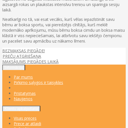
aizsargā rokas un plaukstas intensīvu treniņu un sparinga sesiju
laikā.
Neatkarīgi no tā, vai esat vecāks, kurš vēlas iepazīstināt savu
bērnu ar boksa sportu, vai pieredzējis cīnītājs, kurš meklē
modernāko aprīkojumu, mūsu bērnu boksa cimdu un boksa maisu
klāstā ir viss nepieciešamais, lai atbrīvotu savu iekšējo čempionu.
un paceliet savu apmācību uz nākamo līmeni.
BEZMAKSAS PIEGĀDE!
PREČU ATGRIEŠANA
MAKSĀJUMS PIEGĀDES LAIKĀ
Informācija
Par mums
Pirkimo sąlygos ir taisyklės
Pristatymas
Naujienos
Klientu apkalpošana
Visas preces
Prece ar atlaidi