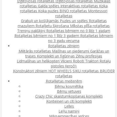
Izglītojošas rotaļlietas
Izglītojošas rotaļlietas
Muzikālās
rotaļlietas
Galda spēles
Interaktīvas rotaļlietas
Koka
rotaļlietas
Koka puzles
BINO rotaļlietas
Montessori
rotaļlietas
Grabuļi un košļājamās
Puzles un spēles
Rotaļlietas
mazuļiem
Rotaļlietu šķirošana
Mīkstas plīša rotaļlietas
Treniņu paklājiņi
Rotaļlietas bērniem no 0 līdz 1 gadam
Rotaļlietas bērniem no 1 līdz 3 gadiem
Rotaļlietas bērniem
no 3 gadu vecuma
Rotaļlietas zēniem
Militārās rotaļlietas
Mašīnas un piederumi
Garāžas un
trases
Komplekti un figūriņas
Zēnu profesijas
Lidmašīnas un helikopteri
Vilcieni
Roboti
Traktori
Rotaļu
pistoles (ieroči)
Konstruktori zēniem
HOT WHEELS
SIKU rotaļlietas
BRUDER
rotaļlietas
Rotaļlietas meitenēm
Bērnu kosmētika
Bērnu virtuves
Crazy Chic skaistumkopšanas komplekti
Konteineri un citi komplekti
Lelles
Leļļu namiņi
Mājsaimniecības ierīces