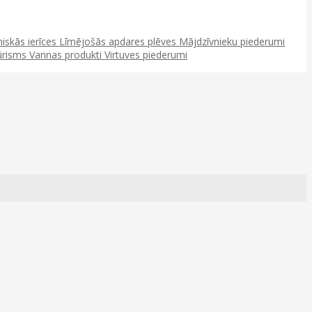
niskās ierīces
Līmējošās apdares plēves
Mājdzīvnieku piederumi
ūrisms
Vannas produkti
Virtuves piederumi