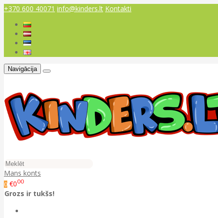
+370 600 40071
info@kinders.lt
Kontakti
Navigācija
Mans konts
00
€0
0
Grozs ir tukšs!