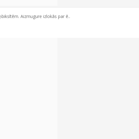
biksītēm. Aizmugure izlokās par ē..