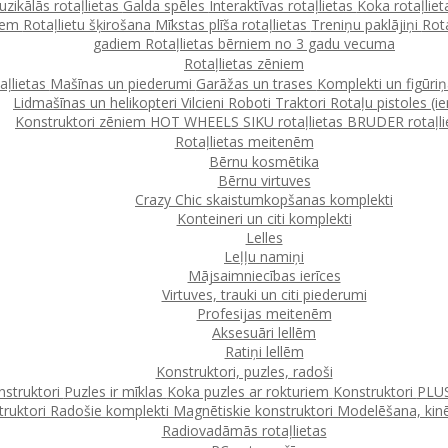
zikālās rotaļlietas
Galda spēles
Interaktīvas rotaļlietas
Koka rotaļlie
ļiem
Rotaļlietu šķirošana
Mīkstas plīša rotaļlietas
Treniņu paklājiņi
Rot
gadiem
Rotaļlietas bērniem no 3 gadu vecuma
Rotaļlietas zēniem
taļlietas
Mašīnas un piederumi
Garāžas un trases
Komplekti un figūri
Lidmašīnas un helikopteri
Vilcieni
Roboti
Traktori
Rotaļu pistoles (ie
Konstruktori zēniem
HOT WHEELS
SIKU rotaļlietas
BRUDER rotaļli
Rotaļlietas meitenēm
Bērnu kosmētika
Bērnu virtuves
Crazy Chic skaistumkopšanas komplekti
Konteineri un citi komplekti
Lelles
Leļļu namiņi
Mājsaimniecības ierīces
Virtuves, trauki un citi piederumi
Profesijas meitenēm
Aksesuāri lellēm
Ratiņi lellēm
Konstruktori, puzles, radoši
struktori
Puzles ir mīklas
Koka puzles ar rokturiem
Konstruktori
PLUS
ruktori
Radošie komplekti
Magnētiskie konstruktori
Modelēšana, kinē
Radiovadāmās rotaļlietas