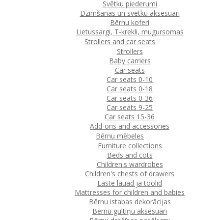
Svētku piederumi
Dzimšanas un svētku aksesuāri
Bērnu koferi
Lietussargi, T-krekli, mugursomas
Strollers and car seats
Strollers
Baby carriers
Car seats
Car seats 0-10
Car seats 0-18
Car seats 0-36
Car seats 9-25
Car seats 15-36
Add-ons and accessories
Bērnu mēbeles
Furniture collections
Beds and cots
Children's wardrobes
Children's chests of drawers
Laste lauad ja toolid
Mattresses for children and babies
Bērnu istabas dekorācijas
Bērnu gultiņu aksesuāri