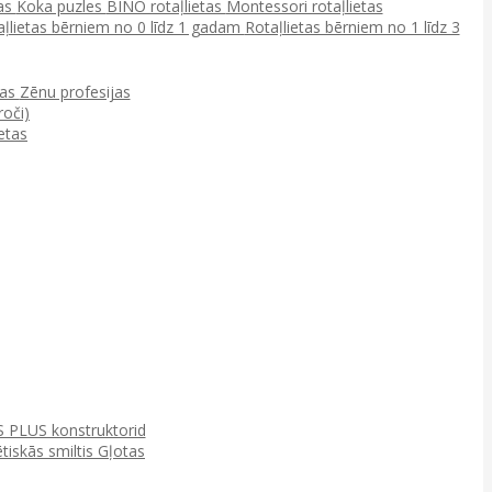
tas
Koka puzles
BINO rotaļlietas
Montessori rotaļlietas
aļlietas bērniem no 0 līdz 1 gadam
Rotaļlietas bērniem no 1 līdz 3
ņas
Zēnu profesijas
roči)
etas
 PLUS konstruktorid
tiskās smiltis
Gļotas