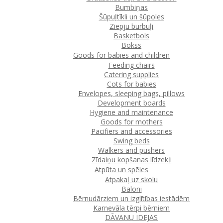
Bumbiņas
Šūpuļtīkli un šūpoles
Ziepju burbuļi
Basketbols
Bokss
Goods for babies and children
Feeding chairs
Catering supplies
Cots for babies
Envelopes, sleeping bags, pillows
Development boards
Hygiene and maintenance
Goods for mothers
Pacifiers and accessories
Swing beds
Walkers and pushers
Zīdaiņu kopšanas līdzekļi
Atpūta un spēles
Atpakaļ uz skolu
Baloni
Bērnudārziem un izglītības iestādēm
Karnevāla tērpi bērniem
DĀVANU IDEJAS