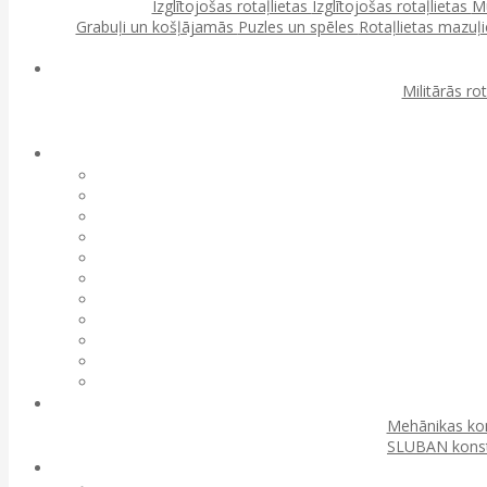
Izglītojošas rotaļlietas
Izglītojošas rotaļlietas
Mu
Grabuļi un košļājamās
Puzles un spēles
Rotaļlietas mazu
Militārās ro
Mehānikas kon
SLUBAN konst