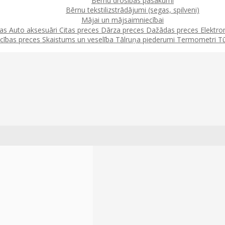
Bērnu drošības pasākumi
Bērnu tekstilizstrādājumi (segas, spilveni)
Mājai un mājsaimniecībai
jas
Auto aksesuāri
Citas preces
Dārza preces
Dažādas preces
Elektro
cības preces
Skaistums un veselība
Tālruņa piederumi
Termometri
T