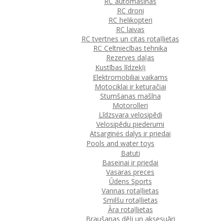
RC automašīnas
RC droni
RC helikopteri
RC laivas
RC tvertnes un citas rotaļlietas
RC Celtniecības tehnika
Rezerves daļas
Kustības līdzekļi
Elektromobiliai vaikams
Motociklai ir keturačiai
Stumšanas mašīna
Motorolleri
Līdzsvara velosipēdi
Velosipēdu piederumi
Atsarginės dalys ir priedai
Pools and water toys
Batuti
Baseinai ir priedai
Vasaras preces
Ūdens Sports
Vannas rotaļlietas
Smilšu rotaļlietas
Āra rotaļlietas
Braušanas dēļi un aksesuāri