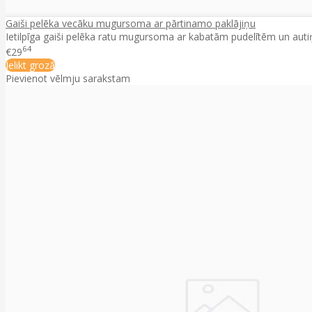
Gaiši pelēka vecāku mugursoma ar pārtinamo paklājiņu
Ietilpīga gaiši pelēka ratu mugursoma ar kabatām pudelītēm un autiņ
64
€29
Ielikt grozā
Pievienot vēlmju sarakstam