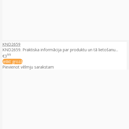
KND2659
KND2659. Praktiska informācija par produktu un tā lietošanu...
99
€3
Ielikt grozā
Pievienot vēlmju sarakstam