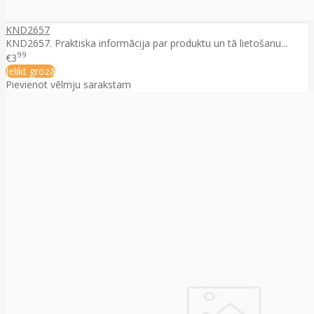
KND2657
KND2657. Praktiska informācija par produktu un tā lietošanu...
99
€3
Ielikt grozā
Pievienot vēlmju sarakstam