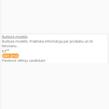
Burbuļa modelis
Burbuļa modelis. Praktiska informācija par produktu un tā
lietošanu...
49
€3
Ielikt grozā
Pievienot vēlmju sarakstam