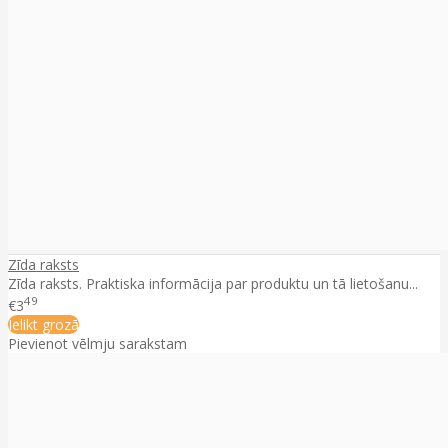
Zīda raksts
Zīda raksts. Praktiska informācija par produktu un tā lietošanu...
49
€3
Ielikt grozā
Pievienot vēlmju sarakstam