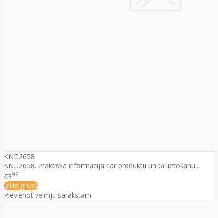
KND2658
KND2658. Praktiska informācija par produktu un tā lietošanu...
99
€3
Ielikt grozā
Pievienot vēlmju sarakstam