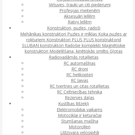
Virtuves, trauki un citi piederumi
Profesijas meitenēm
Aksesuāri lellēm
Ratiņi lellēm
Konstruktori, puzles, radoši
Mehānikas konstruktori
Puzles ir mīklas
Koka puzles ar
rokturiem
Konstruktori
PLUS PLUS konstruktorid
SLUBAN konstruktori
Radošie komplekti
Magnētiskie
konstruktori
Modelēšana, kinētiskās smiltis
Gļotas
Radiovadāmās rotaļlietas
RC automašīnas
RC droni
RC helikopteri
RC laivas
RC tvertnes un citas rotaļlietas
RC Celtniecības tehnika
Rezerves daļas
Kustības līdzekļi
Elektromobiliai vaikams
Motociklai ir keturačiai
Stumšanas mašīna
Motorolleri
Līdzsvara velosipēdi