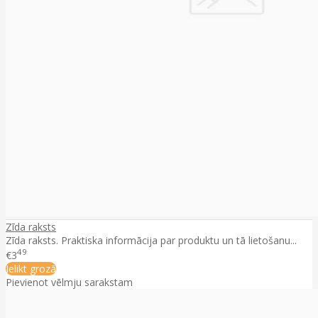
Zīda raksts
Zīda raksts. Praktiska informācija par produktu un tā lietošanu...
49
€3
Ielikt grozā
Pievienot vēlmju sarakstam