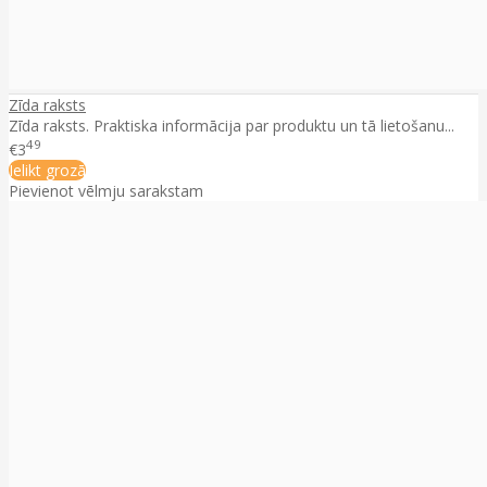
Zīda raksts
Zīda raksts. Praktiska informācija par produktu un tā lietošanu...
49
€3
Ielikt grozā
Pievienot vēlmju sarakstam