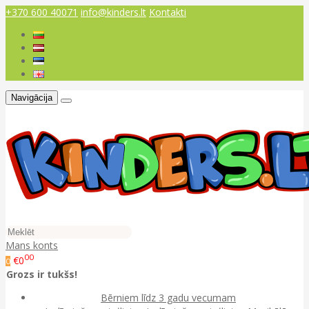
+370 600 40071
info@kinders.lt
Kontakti
Navigācija
Mans konts
00
€0
0
Grozs ir tukšs!
Bērniem līdz 3 gadu vecumam