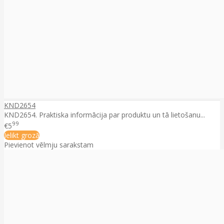
KND2654
KND2654. Praktiska informācija par produktu un tā lietošanu...
99
€5
Ielikt grozā
Pievienot vēlmju sarakstam