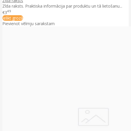
Zīda raksts
Zīda raksts. Praktiska informācija par produktu un tā lietošanu...
49
€3
Ielikt grozā
Pievienot vēlmju sarakstam