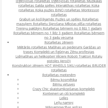
Izglītojošas rotaļlietas
Izglītojošas rotaļlietas
Muzikālās
rotaļlietas
Galda spēles
Interaktīvas rotaļlietas
Koka
rotaļlietas
Koka puzles
BINO rotaļlietas
Montessori
rotaļlietas
Grabuļi un košļājamās
Puzles un spēles
Rotaļlietas
mazuļiem
Rotaļlietu šķirošana
Mīkstas plīša rotaļlietas
Treniņu paklājiņi
Rotaļlietas bērniem no 0 līdz 1 gadam
Rotaļlietas bērniem no 1 līdz 3 gadiem
Rotaļlietas bērniem
no 3 gadu vecuma
Rotaļlietas zēniem
Militārās rotaļlietas
Mašīnas un piederumi
Garāžas un
trases
Komplekti un figūriņas
Zēnu profesijas
Lidmašīnas un helikopteri
Vilcieni
Roboti
Traktori
Rotaļu
pistoles (ieroči)
Konstruktori zēniem
HOT WHEELS
SIKU rotaļlietas
BRUDER
rotaļlietas
Rotaļlietas meitenēm
Bērnu kosmētika
Bērnu virtuves
Crazy Chic skaistumkopšanas komplekti
Konteineri un citi komplekti
Lelles
Leļļu namiņi
Mājsaimniecības ierīces