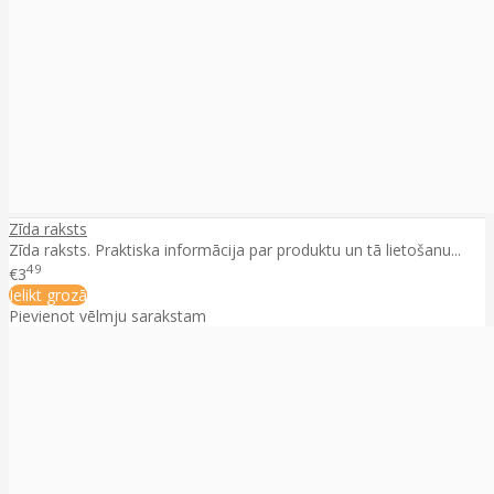
Zīda raksts
Zīda raksts. Praktiska informācija par produktu un tā lietošanu...
49
€3
Ielikt grozā
Pievienot vēlmju sarakstam