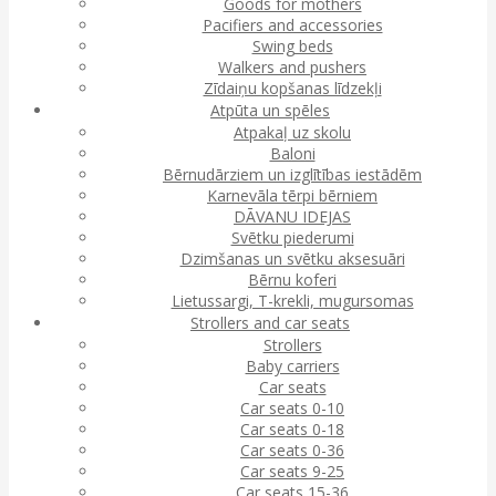
Goods for mothers
Pacifiers and accessories
Swing beds
Walkers and pushers
Zīdaiņu kopšanas līdzekļi
Atpūta un spēles
Atpakaļ uz skolu
Baloni
Bērnudārziem un izglītības iestādēm
Karnevāla tērpi bērniem
DĀVANU IDEJAS
Svētku piederumi
Dzimšanas un svētku aksesuāri
Bērnu koferi
Lietussargi, T-krekli, mugursomas
Strollers and car seats
Strollers
Baby carriers
Car seats
Car seats 0-10
Car seats 0-18
Car seats 0-36
Car seats 9-25
Car seats 15-36