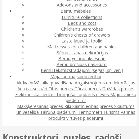
Add-ons and accessories
Bērnu mēbeles
Furniture collections
Beds and cots
Children's wardrobes
Children's chests of drawers
Laste lauad ja toolid
Mattresses for children and babies
Bērnu istabas dekorācijas
Bērnu gultiņu aksesuāri
Bērnu drošības pasākumi
Bērnu tekstilizstrādājumi (segas, spilveni)
Mājai un mājsaimniecībai
Aktīva brīvā laika pavadīšana
Apgaismojums un dekorācijas
Auto aksesuāri
Citas preces
Dārza preces
Dažādas preces
Elektroniskās ierīces
Līmējošās apdares plēves
Mājdzīvnieku
piederumi
Makšķerēšanas preces
Rīki
Saimniecības preces
Skaistums
un veselība
Tālruņa piederumi
Termometri
Tūrisms
Vannas
produkti
Virtuves piederumi
Konstruktori, puzles, radoši