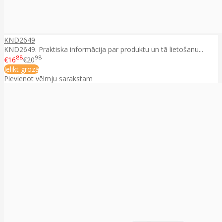
KND2649
KND2649. Praktiska informācija par produktu un tā lietošanu...
88
98
€16
€20
Ielikt grozā
Pievienot vēlmju sarakstam