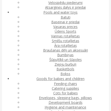
Velosipēdu piederumi
Atsarginės dalys ir priedai
Pools and water toys
Batuti
Baseinai ir priedai
Vasaras preces
Ūdens Sports
Vannas rotaļlietas
Smilšu rotaļlietas
Āra rotaļlietas
Braušanas dēļi un aksesuāri
Bumbiņas
Šūpuļtīkli un šūpoles
Ziepju burbuļi
Basketbols
Bokss
Goods for babies and children
Feeding chairs
Catering supplies
Cots for babies
Envelopes, sleeping bags, pillows
Development boards
Hygiene and maintenance