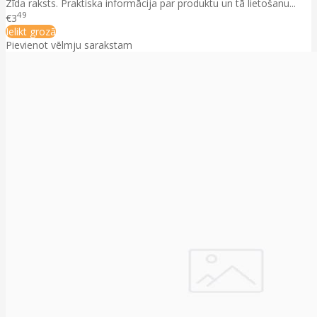
Zīda raksts. Praktiska informācija par produktu un tā lietošanu...
49
€3
Ielikt grozā
Pievienot vēlmju sarakstam