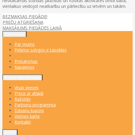
neskaitāmas stundas jautrības un fiziskās aktivitātes brīvā dabā,
vienlaikus veidojot neatkarību un pārliecību uz ietvēm un takām.
BEZMAKSAS PIEGĀDE!
PREČU ATGRIEŠANA
MAKSĀJUMS PIEGĀDES LAIKĀ
Informācija
Par mums
Pirkimo sąlygos ir taisyklės
Pristatymas
Naujienos
Klientu apkalpošana
Visas preces
Prece ar atlaidi
Ražotāji
Partneru programma
Dāvanu kuponi
Vietnes karte
Kontakti
Konts