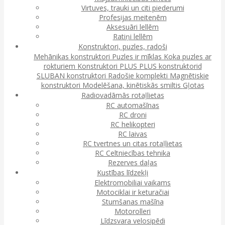
Virtuves, trauki un citi piederumi
Profesijas meitenēm
Aksesuāri lellēm
Ratiņi lellēm
Konstruktori, puzles, radoši
Mehānikas konstruktori
Puzles ir mīklas
Koka puzles ar
rokturiem
Konstruktori
PLUS PLUS konstruktorid
SLUBAN konstruktori
Radošie komplekti
Magnētiskie
konstruktori
Modelēšana, kinētiskās smiltis
Gļotas
Radiovadāmās rotaļlietas
RC automašīnas
RC droni
RC helikopteri
RC laivas
RC tvertnes un citas rotaļlietas
RC Celtniecības tehnika
Rezerves daļas
Kustības līdzekļi
Elektromobiliai vaikams
Motociklai ir keturačiai
Stumšanas mašīna
Motorolleri
Līdzsvara velosipēdi