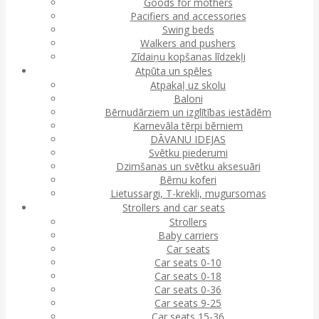
Goods for mothers
Pacifiers and accessories
Swing beds
Walkers and pushers
Zīdaiņu kopšanas līdzekļi
Atpūta un spēles
Atpakaļ uz skolu
Baloni
Bērnudārziem un izglītības iestādēm
Karnevāla tērpi bērniem
DĀVANU IDEJAS
Svētku piederumi
Dzimšanas un svētku aksesuāri
Bērnu koferi
Lietussargi, T-krekli, mugursomas
Strollers and car seats
Strollers
Baby carriers
Car seats
Car seats 0-10
Car seats 0-18
Car seats 0-36
Car seats 9-25
Car seats 15-36