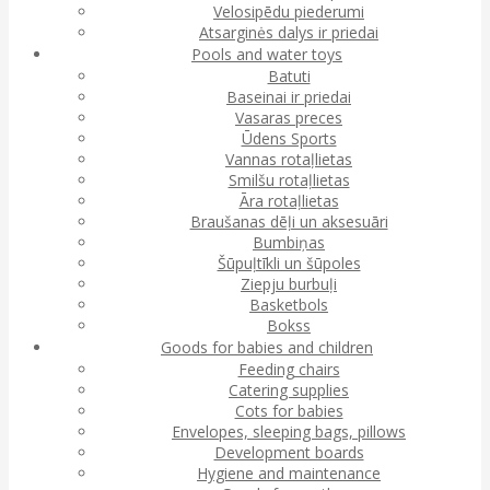
Velosipēdu piederumi
Atsarginės dalys ir priedai
Pools and water toys
Batuti
Baseinai ir priedai
Vasaras preces
Ūdens Sports
Vannas rotaļlietas
Smilšu rotaļlietas
Āra rotaļlietas
Braušanas dēļi un aksesuāri
Bumbiņas
Šūpuļtīkli un šūpoles
Ziepju burbuļi
Basketbols
Bokss
Goods for babies and children
Feeding chairs
Catering supplies
Cots for babies
Envelopes, sleeping bags, pillows
Development boards
Hygiene and maintenance