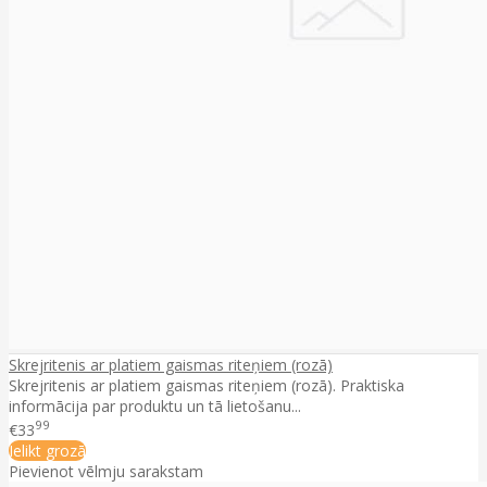
Skrejritenis ar platiem gaismas riteņiem (rozā)
Skrejritenis ar platiem gaismas riteņiem (rozā). Praktiska
informācija par produktu un tā lietošanu...
99
€33
Ielikt grozā
Pievienot vēlmju sarakstam