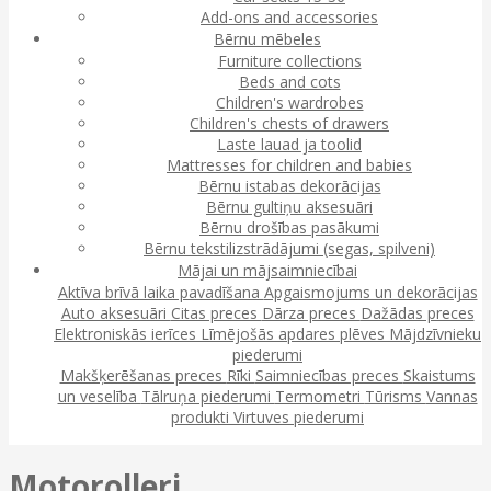
Add-ons and accessories
Bērnu mēbeles
Furniture collections
Beds and cots
Children's wardrobes
Children's chests of drawers
Laste lauad ja toolid
Mattresses for children and babies
Bērnu istabas dekorācijas
Bērnu gultiņu aksesuāri
Bērnu drošības pasākumi
Bērnu tekstilizstrādājumi (segas, spilveni)
Mājai un mājsaimniecībai
Aktīva brīvā laika pavadīšana
Apgaismojums un dekorācijas
Auto aksesuāri
Citas preces
Dārza preces
Dažādas preces
Elektroniskās ierīces
Līmējošās apdares plēves
Mājdzīvnieku
piederumi
Makšķerēšanas preces
Rīki
Saimniecības preces
Skaistums
un veselība
Tālruņa piederumi
Termometri
Tūrisms
Vannas
produkti
Virtuves piederumi
Motorolleri