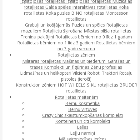
Izglītojošas rotaļlietas
Izglītojošas rotaļlietas
Muzikālās
rotaļlietas
Galda spēles
Interaktīvas rotaļlietas
Koka
rotaļlietas
Koka puzles
BINO rotaļlietas
Montessori
rotaļlietas
Grabuļi un košļājamās
Puzles un spēles
Rotaļlietas
mazuļiem
Rotaļlietu šķirošana
Mīkstas plīša rotaļlietas
Treniņu paklājiņi
Rotaļlietas bērniem no 0 līdz 1 gadam
Rotaļlietas bērniem no 1 līdz 3 gadiem
Rotaļlietas bērniem
no 3 gadu vecuma
Rotaļlietas zēniem
Militārās rotaļlietas
Mašīnas un piederumi
Garāžas un
trases
Komplekti un figūriņas
Zēnu profesijas
Lidmašīnas un helikopteri
Vilcieni
Roboti
Traktori
Rotaļu
pistoles (ieroči)
Konstruktori zēniem
HOT WHEELS
SIKU rotaļlietas
BRUDER
rotaļlietas
Rotaļlietas meitenēm
Bērnu kosmētika
Bērnu virtuves
Crazy Chic skaistumkopšanas komplekti
Konteineri un citi komplekti
Lelles
Leļļu namiņi
Mājsaimniecības ierīces