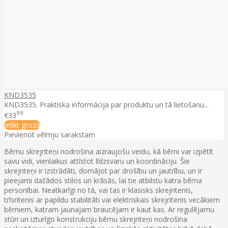
KND3535
KND3535. Praktiska informācija par produktu un tā lietošanu...
99
€33
Ielikt grozā
Pievienot vēlmju sarakstam
Bērnu skrejriteņi nodrošina aizraujošu veidu, kā bērni var izpētīt
savu vidi, vienlaikus attīstot līdzsvaru un koordināciju. Šie
skrejriteņi ir izstrādāti, domājot par drošību un jautrību, un ir
pieejami dažādos stilos un krāsās, lai tie atbilstu katra bērna
personībai. Neatkarīgi no tā, vai tas ir klasisks skrejritenis,
trīsritenis ar papildu stabilitāti vai elektriskais skrejritenis vecākiem
bērniem, katram jaunajam braucējam ir kaut kas. Ar regulējamu
stūri un izturīgo konstrukciju bērnu skrejriteņi nodrošina