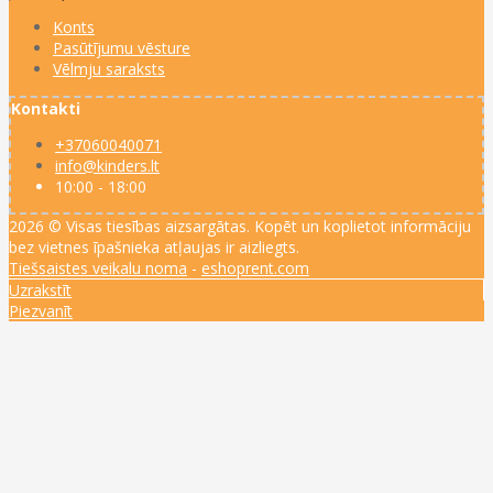
Konts
Pasūtījumu vēsture
Vēlmju saraksts
Kontakti
+37060040071
info@kinders.lt
10:00 - 18:00
2026 © Visas tiesības aizsargātas. Kopēt un koplietot informāciju
bez vietnes īpašnieka atļaujas ir aizliegts.
Tiešsaistes veikalu noma
-
eshoprent.com
Uzrakstīt
Piezvanīt