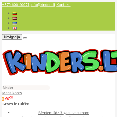
+370 600 40071
info@kinders.lt
Kontakti
Navigācija
Mans konts
00
€0
0
Grozs ir tukšs!
Bērniem līdz 3 gadu vecumam