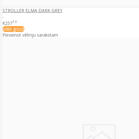
STROLLER ELMA DARK GREY
..
13
€257
Ielikt grozā
Pievienot vēlmju sarakstam