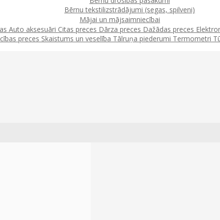
Bērnu drošības pasākumi
Bērnu tekstilizstrādājumi (segas, spilveni)
Mājai un mājsaimniecībai
jas
Auto aksesuāri
Citas preces
Dārza preces
Dažādas preces
Elektro
cības preces
Skaistums un veselība
Tālruņa piederumi
Termometri
T