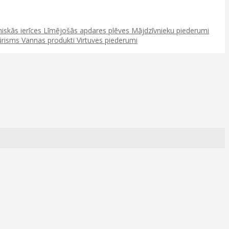
niskās ierīces
Līmējošās apdares plēves
Mājdzīvnieku piederumi
ūrisms
Vannas produkti
Virtuves piederumi