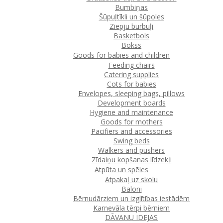
Bumbiņas
Šūpuļtīkli un šūpoles
Ziepju burbuļi
Basketbols
Bokss
Goods for babies and children
Feeding chairs
Catering supplies
Cots for babies
Envelopes, sleeping bags, pillows
Development boards
Hygiene and maintenance
Goods for mothers
Pacifiers and accessories
Swing beds
Walkers and pushers
Zīdaiņu kopšanas līdzekļi
Atpūta un spēles
Atpakaļ uz skolu
Baloni
Bērnudārziem un izglītības iestādēm
Karnevāla tērpi bērniem
DĀVANU IDEJAS