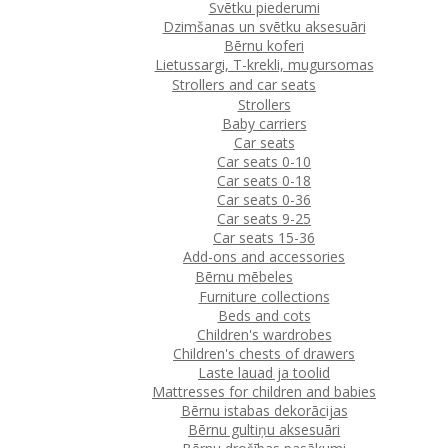
Svētku piederumi
Dzimšanas un svētku aksesuāri
Bērnu koferi
Lietussargi, T-krekli, mugursomas
Strollers and car seats
Strollers
Baby carriers
Car seats
Car seats 0-10
Car seats 0-18
Car seats 0-36
Car seats 9-25
Car seats 15-36
Add-ons and accessories
Bērnu mēbeles
Furniture collections
Beds and cots
Children's wardrobes
Children's chests of drawers
Laste lauad ja toolid
Mattresses for children and babies
Bērnu istabas dekorācijas
Bērnu gultiņu aksesuāri