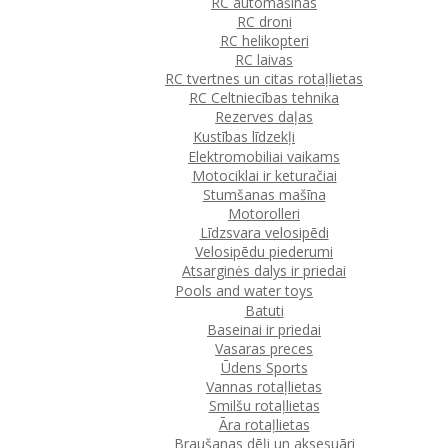
RC automašīnas
RC droni
RC helikopteri
RC laivas
RC tvertnes un citas rotaļlietas
RC Celtniecības tehnika
Rezerves daļas
Kustības līdzekļi
Elektromobiliai vaikams
Motociklai ir keturačiai
Stumšanas mašīna
Motorolleri
Līdzsvara velosipēdi
Velosipēdu piederumi
Atsarginės dalys ir priedai
Pools and water toys
Batuti
Baseinai ir priedai
Vasaras preces
Ūdens Sports
Vannas rotaļlietas
Smilšu rotaļlietas
Āra rotaļlietas
Braušanas dēļi un aksesuāri