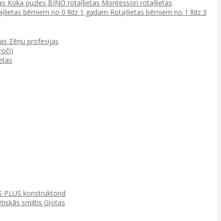
tas
Koka puzles
BINO rotaļlietas
Montessori rotaļlietas
aļlietas bērniem no 0 līdz 1 gadam
Rotaļlietas bērniem no 1 līdz 3
ņas
Zēnu profesijas
roči)
etas
 PLUS konstruktorid
tiskās smiltis
Gļotas