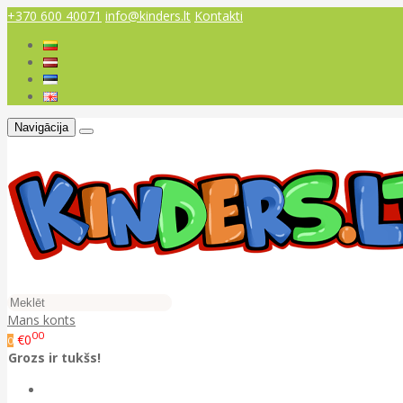
+370 600 40071
info@kinders.lt
Kontakti
Navigācija
Mans konts
00
€0
0
Grozs ir tukšs!