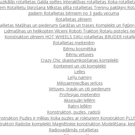
zikālās rotaļlietas
Galda spēles
Interaktīvas rotaļlietas
Koka rotaļlie
ļiem
Rotaļlietu šķirošana
Mīkstas plīša rotaļlietas
Treniņu paklājiņi
Rot
gadiem
Rotaļlietas bērniem no 3 gadu vecuma
Rotaļlietas zēniem
taļlietas
Mašīnas un piederumi
Garāžas un trases
Komplekti un figūri
Lidmašīnas un helikopteri
Vilcieni
Roboti
Traktori
Rotaļu pistoles (ie
Konstruktori zēniem
HOT WHEELS
SIKU rotaļlietas
BRUDER rotaļli
Rotaļlietas meitenēm
Bērnu kosmētika
Bērnu virtuves
Crazy Chic skaistumkopšanas komplekti
Konteineri un citi komplekti
Lelles
Leļļu namiņi
Mājsaimniecības ierīces
Virtuves, trauki un citi piederumi
Profesijas meitenēm
Aksesuāri lellēm
Ratiņi lellēm
Konstruktori, puzles, radoši
struktori
Puzles ir mīklas
Koka puzles ar rokturiem
Konstruktori
PLUS
ruktori
Radošie komplekti
Magnētiskie konstruktori
Modelēšana, kinē
Radiovadāmās rotaļlietas