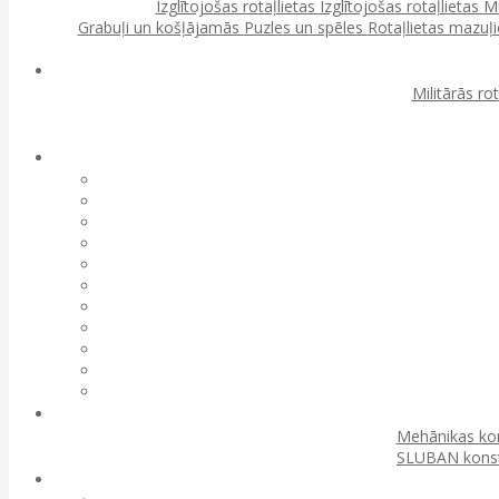
Izglītojošas rotaļlietas
Izglītojošas rotaļlietas
Mu
Grabuļi un košļājamās
Puzles un spēles
Rotaļlietas mazu
Militārās ro
Mehānikas kon
SLUBAN konst