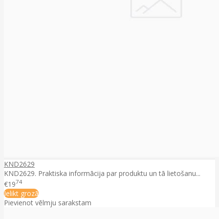
KND2629
KND2629. Praktiska informācija par produktu un tā lietošanu...
74
€19
Ielikt grozā
Pievienot vēlmju sarakstam