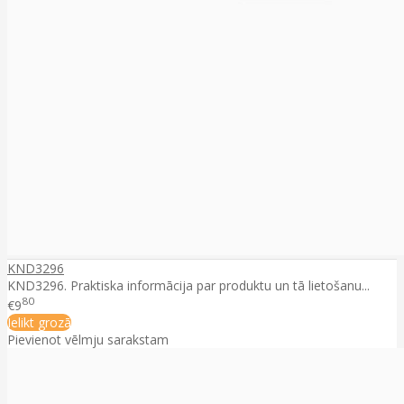
KND3296
KND3296. Praktiska informācija par produktu un tā lietošanu...
80
€9
Ielikt grozā
Pievienot vēlmju sarakstam