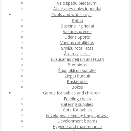
Velosipēdu piederumi
Atsarginės dalys ir priedai
Pools and water toys
Batuti
Baseinai ir priedai
Vasaras preces
Ūdens Sports
Vannas rotaļlietas
Smilšu rotaļlietas
Āra rotaļlietas
Braušanas dēļi un aksesuāri
Bumbiņas
Šūpuļtīkli un šūpoles
Ziepju burbuļi
Basketbols
Bokss
Goods for babies and children
Feeding chairs
Catering supplies
Cots for babies
Envelopes, sleeping bags, pillows
Development boards
Hygiene and maintenance