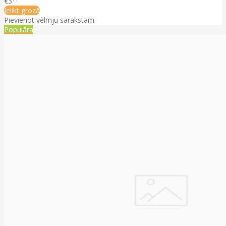
€3
Ielikt grozā
Pievienot vēlmju sarakstam
Populāra