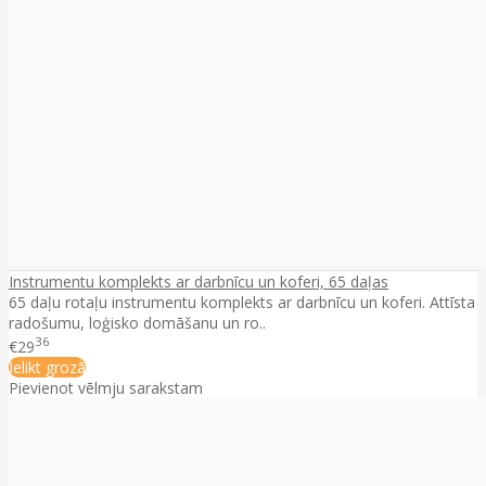
Instrumentu komplekts ar darbnīcu un koferi, 65 daļas
65 daļu rotaļu instrumentu komplekts ar darbnīcu un koferi. Attīsta
radošumu, loģisko domāšanu un ro..
36
€29
Ielikt grozā
Pievienot vēlmju sarakstam