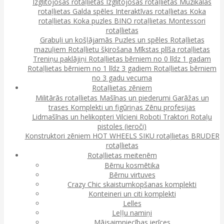
Izglītojošas rotaļlietas
Izglītojošas rotaļlietas
Muzikālās
rotaļlietas
Galda spēles
Interaktīvas rotaļlietas
Koka
rotaļlietas
Koka puzles
BINO rotaļlietas
Montessori
rotaļlietas
Grabuļi un košļājamās
Puzles un spēles
Rotaļlietas
mazuļiem
Rotaļlietu šķirošana
Mīkstas plīša rotaļlietas
Treniņu paklājiņi
Rotaļlietas bērniem no 0 līdz 1 gadam
Rotaļlietas bērniem no 1 līdz 3 gadiem
Rotaļlietas bērniem
no 3 gadu vecuma
Rotaļlietas zēniem
Militārās rotaļlietas
Mašīnas un piederumi
Garāžas un
trases
Komplekti un figūriņas
Zēnu profesijas
Lidmašīnas un helikopteri
Vilcieni
Roboti
Traktori
Rotaļu
pistoles (ieroči)
Konstruktori zēniem
HOT WHEELS
SIKU rotaļlietas
BRUDER
rotaļlietas
Rotaļlietas meitenēm
Bērnu kosmētika
Bērnu virtuves
Crazy Chic skaistumkopšanas komplekti
Konteineri un citi komplekti
Lelles
Leļļu namiņi
Mājsaimniecības ierīces