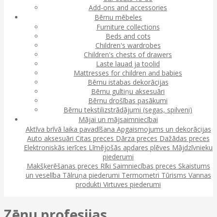
Add-ons and accessories
Bērnu mēbeles
Furniture collections
Beds and cots
Children's wardrobes
Children's chests of drawers
Laste lauad ja toolid
Mattresses for children and babies
Bērnu istabas dekorācijas
Bērnu gultiņu aksesuāri
Bērnu drošības pasākumi
Bērnu tekstilizstrādājumi (segas, spilveni)
Mājai un mājsaimniecībai
Aktīva brīvā laika pavadīšana
Apgaismojums un dekorācijas
Auto aksesuāri
Citas preces
Dārza preces
Dažādas preces
Elektroniskās ierīces
Līmējošās apdares plēves
Mājdzīvnieku
piederumi
Makšķerēšanas preces
Rīki
Saimniecības preces
Skaistums
un veselība
Tālruņa piederumi
Termometri
Tūrisms
Vannas
produkti
Virtuves piederumi
Zēnu profesijas