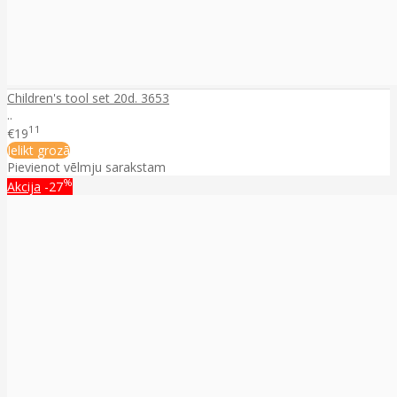
Children's tool set 20d. 3653
..
11
€19
Ielikt grozā
Pievienot vēlmju sarakstam
%
Akcija
-27