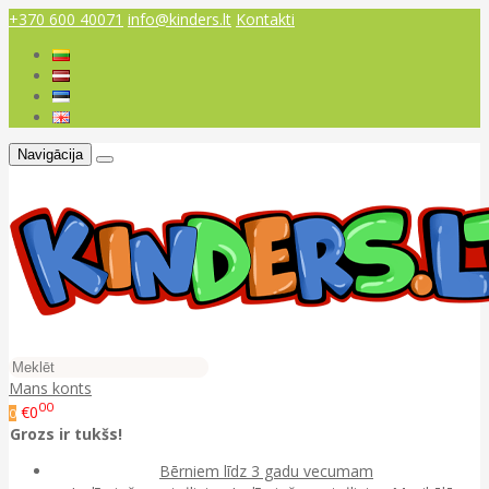
+370 600 40071
info@kinders.lt
Kontakti
Navigācija
Mans konts
00
€0
0
Grozs ir tukšs!
Bērniem līdz 3 gadu vecumam