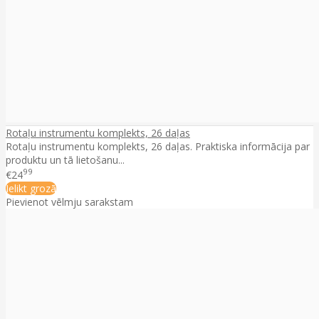
Rotaļu instrumentu komplekts, 26 daļas
Rotaļu instrumentu komplekts, 26 daļas. Praktiska informācija par
produktu un tā lietošanu...
99
€24
Ielikt grozā
Pievienot vēlmju sarakstam