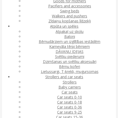
Goods for mothers
Pacifiers and accessories
Swing beds
Walkers and pushers
Zīdaiņu kopšanas līdzekļi
Atpūta un spēles
Atpakaļ uz skolu
Baloni
Bērnudārziem un izglītības iestādēm
Karnevāla tērpi bērniem
DĀVANU IDEJAS
Svētku piederumi
Dzimšanas un svētku aksesuāri
Bērnu koferi
Lietussargi, T-krekli, mugursomas
Strollers and car seats
Strollers
Baby carriers
Car seats
Car seats 0-10
Car seats 0-18
Car seats 0-36
Car seats 9-25
Car seats 15-36