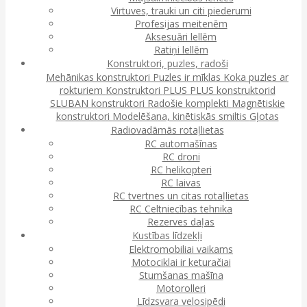
Virtuves, trauki un citi piederumi
Profesijas meitenēm
Aksesuāri lellēm
Ratiņi lellēm
Konstruktori, puzles, radoši
Mehānikas konstruktori
Puzles ir mīklas
Koka puzles ar
rokturiem
Konstruktori
PLUS PLUS konstruktorid
SLUBAN konstruktori
Radošie komplekti
Magnētiskie
konstruktori
Modelēšana, kinētiskās smiltis
Gļotas
Radiovadāmās rotaļlietas
RC automašīnas
RC droni
RC helikopteri
RC laivas
RC tvertnes un citas rotaļlietas
RC Celtniecības tehnika
Rezerves daļas
Kustības līdzekļi
Elektromobiliai vaikams
Motociklai ir keturačiai
Stumšanas mašīna
Motorolleri
Līdzsvara velosipēdi