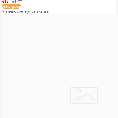
€12
€17
Ielikt grozā
Pievienot vēlmju sarakstam