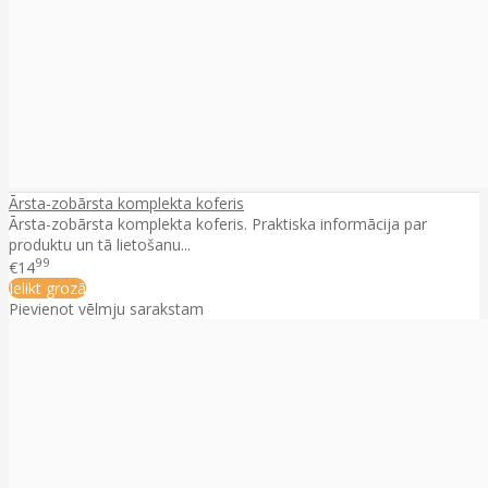
Ārsta-zobārsta komplekta koferis
Ārsta-zobārsta komplekta koferis. Praktiska informācija par
produktu un tā lietošanu...
99
€14
Ielikt grozā
Pievienot vēlmju sarakstam