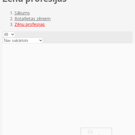
Sākums
Rotaļlietas zēniem
Zēnu profesijas