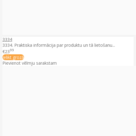
3334
3334. Praktiska informācija par produktu un tā lietošanu...
99
€23
Ielikt grozā
Pievienot vēlmju sarakstam