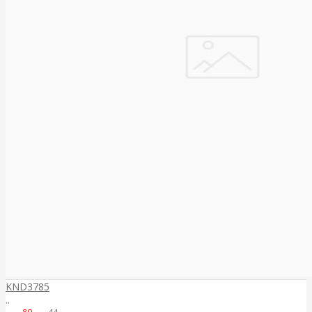
KND3785
..
80
44