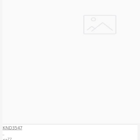
KND3547
..
77