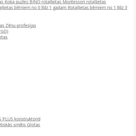
tas
Koka puzles
BINO rotaļlietas
Montessori rotaļlietas
aļlietas bērniem no 0 līdz 1 gadam
Rotaļlietas bērniem no 1 līdz 3
ņas
Zēnu profesijas
roči)
etas
 PLUS konstruktorid
tiskās smiltis
Gļotas