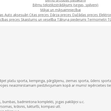
Bērnu drošības pasākumi
Bērnu tekstilizstrādājumi (segas, spilveni)
Mājai un mājsaimniecībai
jas
Auto aksesuāri
Citas preces
Dārza preces
Dažādas preces
Elektro
cības preces
Skaistums un veselība
Tālruņa piederumi
Termometri
T
tklājiet plašu sporta, kempinga, pārgājienu, ziemas sporta, ūdens spo
tavojies neaizmirstamam piedzīvojumam kopā ar mums! Iepērcieties tie
idas, bumbas, badmintona komplekti, jogas paklājiņi u.c.
omas, krāsnis, lukturīši, kompasi utt.