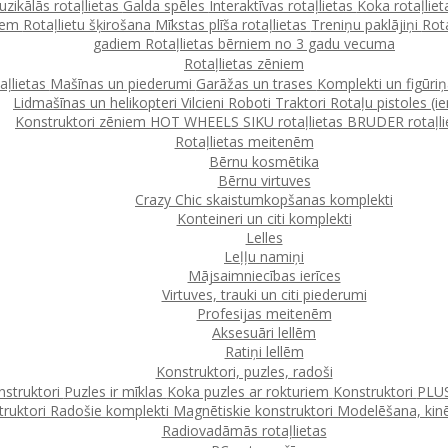
zikālās rotaļlietas
Galda spēles
Interaktīvas rotaļlietas
Koka rotaļlie
ļiem
Rotaļlietu šķirošana
Mīkstas plīša rotaļlietas
Treniņu paklājiņi
Rot
gadiem
Rotaļlietas bērniem no 3 gadu vecuma
Rotaļlietas zēniem
taļlietas
Mašīnas un piederumi
Garāžas un trases
Komplekti un figūri
Lidmašīnas un helikopteri
Vilcieni
Roboti
Traktori
Rotaļu pistoles (ie
Konstruktori zēniem
HOT WHEELS
SIKU rotaļlietas
BRUDER rotaļli
Rotaļlietas meitenēm
Bērnu kosmētika
Bērnu virtuves
Crazy Chic skaistumkopšanas komplekti
Konteineri un citi komplekti
Lelles
Leļļu namiņi
Mājsaimniecības ierīces
Virtuves, trauki un citi piederumi
Profesijas meitenēm
Aksesuāri lellēm
Ratiņi lellēm
Konstruktori, puzles, radoši
struktori
Puzles ir mīklas
Koka puzles ar rokturiem
Konstruktori
PLUS
ruktori
Radošie komplekti
Magnētiskie konstruktori
Modelēšana, kinē
Radiovadāmās rotaļlietas