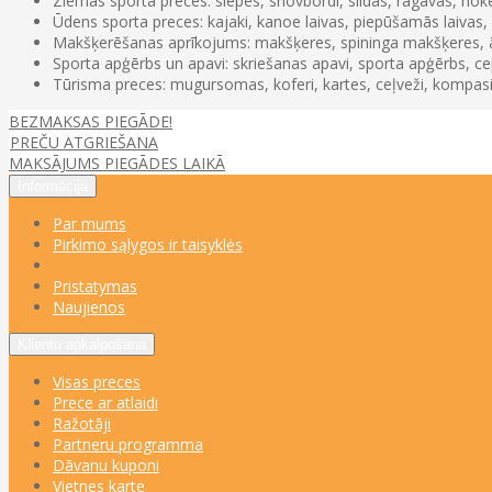
Ziemas sporta preces: slēpes, snovbordi, slidas, ragavas, hoke
Ūdens sporta preces: kajaki, kanoe laivas, piepūšamās laivas, g
Makšķerēšanas aprīkojums: makšķeres, spininga makšķeres, āķi
Sporta apģērbs un apavi: skriešanas apavi, sporta apģērbs, cepu
Tūrisma preces: mugursomas, koferi, kartes, ceļveži, kompasi 
BEZMAKSAS PIEGĀDE!
PREČU ATGRIEŠANA
MAKSĀJUMS PIEGĀDES LAIKĀ
Informācija
Par mums
Pirkimo sąlygos ir taisyklės
Pristatymas
Naujienos
Klientu apkalpošana
Visas preces
Prece ar atlaidi
Ražotāji
Partneru programma
Dāvanu kuponi
Vietnes karte