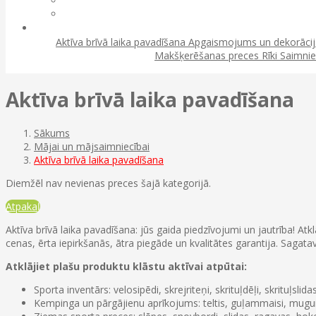
Aktīva brīvā laika pavadīšana
Apgaismojums un dekorāci
Makšķerēšanas preces
Rīki
Saimnie
Aktīva brīvā laika pavadīšana
Sākums
Mājai un mājsaimniecībai
Aktīva brīvā laika pavadīšana
Diemžēl nav nevienas preces šajā kategorijā.
Atpakaļ
Aktīva brīvā laika pavadīšana: jūs gaida piedzīvojumi un jautrība! A
cenas, ērta iepirkšanās, ātra piegāde un kvalitātes garantija. Saga
Atklājiet plašu produktu klāstu aktīvai atpūtai:
Sporta inventārs: velosipēdi, skrejriteņi, skrituļdēļi, skrituļsl
Kempinga un pārgājienu aprīkojums: teltis, guļammaisi, mugurs