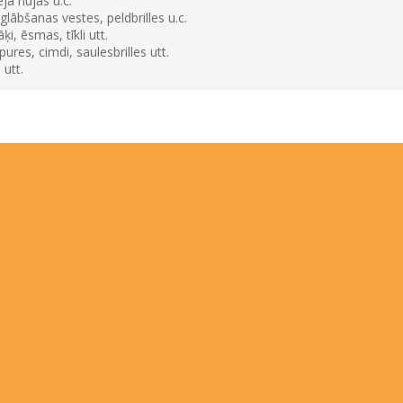
ja nūjas u.c.
lābšanas vestes, peldbrilles u.c.
, ēsmas, tīkli utt.
res, cimdi, saulesbrilles utt.
utt.