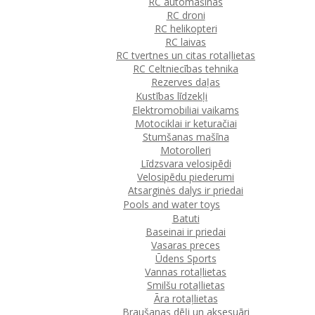
RC automašīnas
RC droni
RC helikopteri
RC laivas
RC tvertnes un citas rotaļlietas
RC Celtniecības tehnika
Rezerves daļas
Kustības līdzekļi
Elektromobiliai vaikams
Motociklai ir keturačiai
Stumšanas mašīna
Motorolleri
Līdzsvara velosipēdi
Velosipēdu piederumi
Atsarginės dalys ir priedai
Pools and water toys
Batuti
Baseinai ir priedai
Vasaras preces
Ūdens Sports
Vannas rotaļlietas
Smilšu rotaļlietas
Āra rotaļlietas
Braušanas dēļi un aksesuāri