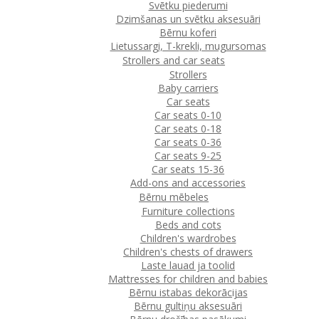
Svētku piederumi
Dzimšanas un svētku aksesuāri
Bērnu koferi
Lietussargi, T-krekli, mugursomas
Strollers and car seats
Strollers
Baby carriers
Car seats
Car seats 0-10
Car seats 0-18
Car seats 0-36
Car seats 9-25
Car seats 15-36
Add-ons and accessories
Bērnu mēbeles
Furniture collections
Beds and cots
Children's wardrobes
Children's chests of drawers
Laste lauad ja toolid
Mattresses for children and babies
Bērnu istabas dekorācijas
Bērnu gultiņu aksesuāri