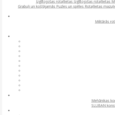
Izglītojošas rotaļlietas
Izglītojošas rotaļlietas
Mu
Grabuļi un košļājamās
Puzles un spēles
Rotaļlietas mazu
Militārās ro
Mehānikas kon
SLUBAN konst