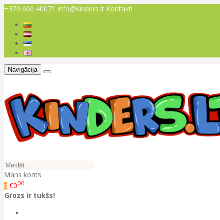
+370 600 40071
info@kinders.lt
Kontakti
Navigācija
Mans konts
00
€0
0
Grozs ir tukšs!