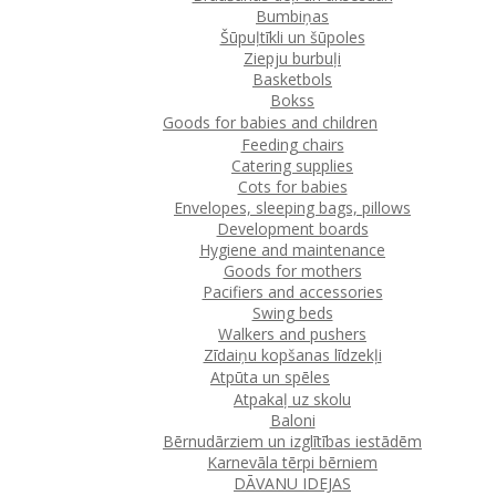
Bumbiņas
Šūpuļtīkli un šūpoles
Ziepju burbuļi
Basketbols
Bokss
Goods for babies and children
Feeding chairs
Catering supplies
Cots for babies
Envelopes, sleeping bags, pillows
Development boards
Hygiene and maintenance
Goods for mothers
Pacifiers and accessories
Swing beds
Walkers and pushers
Zīdaiņu kopšanas līdzekļi
Atpūta un spēles
Atpakaļ uz skolu
Baloni
Bērnudārziem un izglītības iestādēm
Karnevāla tērpi bērniem
DĀVANU IDEJAS