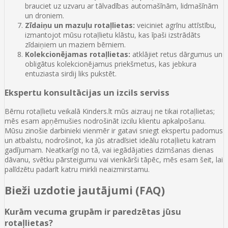
brauciet uz uzvaru ar tālvadības automašīnām, lidmašīnām
un droniem.
Zīdaiņu un mazuļu rotaļlietas:
veiciniet agrīnu attīstību,
izmantojot mūsu rotaļlietu klāstu, kas īpaši izstrādāts
zīdaiņiem un maziem bērniem.
Kolekcionējamas rotaļlietas:
atklājiet retus dārgumus un
obligātus kolekcionējamus priekšmetus, kas jebkura
entuziasta sirdij liks pukstēt.
Ekspertu konsultācijas un izcils serviss
Bērnu rotaļlietu veikalā Kinders.lt mūs aizrauj ne tikai rotaļlietas;
mēs esam apņēmušies nodrošināt izcilu klientu apkalpošanu.
Mūsu zinošie darbinieki vienmēr ir gatavi sniegt ekspertu padomus
un atbalstu, nodrošinot, ka jūs atradīsiet ideālu rotaļlietu katram
gadījumam. Neatkarīgi no tā, vai iegādājaties dzimšanas dienas
dāvanu, svētku pārsteigumu vai vienkārši tāpēc, mēs esam šeit, lai
palīdzētu padarīt katru mirkli neaizmirstamu.
Bieži uzdotie jautājumi (FAQ)
Kurām vecuma grupām ir paredzētas jūsu
rotaļlietas?