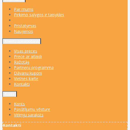
Par mums
Pirkimo sąlygos ir taisyklės
Pristatymas
Naujienos
Klientu apkalpošana
Visas preces
Prece ar atlaidi
Ražotāji
Partneru programma
Dāvanu kuponi
Vietnes karte
Kontakti
Konts
Konts
Pasūtījumu vēsture
Vēlmju saraksts
Kontakti