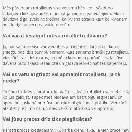
Mēs pārdodam rotaļlietas visu vecumu bērniem, sākot no
zīdaiņiem līdz pusaudžiem un pat jauniem pieaugušajiem. Mūsu
daudzveidīgā izvēle nodrošina, ka ikviens atradīs kaut ko ikvienam
neatkarīgi no vecuma vai interesēm.
Vai varat iesaiņot mūsu rotaļlietu dāvanu?
Jā, par šādu servisu var vienoties jau iepriekš, lai Jūsu pirkums
sniegtu papildus burvību bērnam, kurš saņems brīnišķīgu rotaļlietu.
Vienkārši rakstiet mums, un mūsu komanda parūpēsies, lai jūsu
dāvana būtu skaisti iesaiņota un gatava iepriecināt tās saņēmēju.
Vai es varu atgriezt vai apmainīt rotaļlietu, ja tā
neder?
Tiešām tā! Mēs saprotam, ka dažreiz ideālā rotaļlieta var nebūt tā,
ko jūs gaidījāt. Tāpēc mēs piedāvājam bezrūpīgu atgriešanu un
apmaiņu saskaņā ar mūsu noteikto atgriešanas politiku. Vienkārši
atsūtiet preci mums, un mēs veiksim atmaksu vai apmaiņu.
Vai jūsu preces drīz tiks piegādātas?
Parasti preces piegādājam 1-2 darba dienu laikā, ja vien precei nav