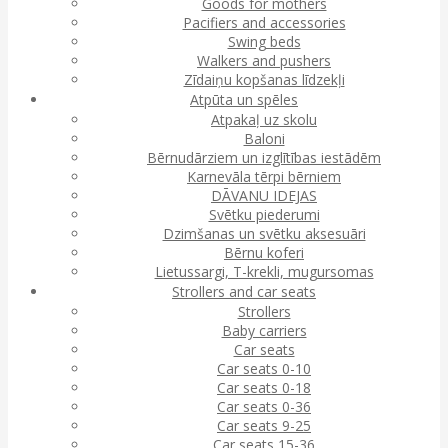
Goods for mothers
Pacifiers and accessories
Swing beds
Walkers and pushers
Zīdaiņu kopšanas līdzekļi
Atpūta un spēles
Atpakaļ uz skolu
Baloni
Bērnudārziem un izglītības iestādēm
Karnevāla tērpi bērniem
DĀVANU IDEJAS
Svētku piederumi
Dzimšanas un svētku aksesuāri
Bērnu koferi
Lietussargi, T-krekli, mugursomas
Strollers and car seats
Strollers
Baby carriers
Car seats
Car seats 0-10
Car seats 0-18
Car seats 0-36
Car seats 9-25
Car seats 15-36