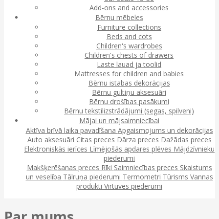
Add-ons and accessories
Bērnu mēbeles
Furniture collections
Beds and cots
Children's wardrobes
Children's chests of drawers
Laste lauad ja toolid
Mattresses for children and babies
Bērnu istabas dekorācijas
Bērnu gultiņu aksesuāri
Bērnu drošības pasākumi
Bērnu tekstilizstrādājumi (segas, spilveni)
Mājai un mājsaimniecībai
Aktīva brīvā laika pavadīšana
Apgaismojums un dekorācijas
Auto aksesuāri
Citas preces
Dārza preces
Dažādas preces
Elektroniskās ierīces
Līmējošās apdares plēves
Mājdzīvnieku
piederumi
Makšķerēšanas preces
Rīki
Saimniecības preces
Skaistums
un veselība
Tālruņa piederumi
Termometri
Tūrisms
Vannas
produkti
Virtuves piederumi
Par mums