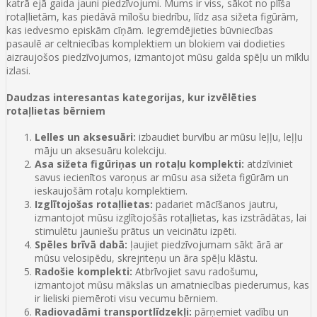
katrā ejā gaida jauni piedzīvojumi. Mums ir viss, sākot no plīša
rotaļlietām, kas piedāvā mīlošu biedrību, līdz asa sižeta figūrām,
kas iedvesmo episkām cīņām. Iegremdējieties būvniecības
pasaulē ar celtniecības komplektiem un blokiem vai dodieties
aizraujošos piedzīvojumos, izmantojot mūsu galda spēļu un mīklu
izlasi.
Daudzas interesantas kategorijas, kur izvēlēties
rotaļlietas bērniem
Lelles un aksesuāri:
izbaudiet burvību ar mūsu leļļu, leļļu
māju un aksesuāru kolekciju.
Asa sižeta figūriņas un rotaļu komplekti:
atdzīviniet
savus iecienītos varoņus ar mūsu asa sižeta figūrām un
ieskaujošām rotaļu komplektiem.
Izglītojošas rotaļlietas:
padariet mācīšanos jautru,
izmantojot mūsu izglītojošās rotaļlietas, kas izstrādātas, lai
stimulētu jauniešu prātus un veicinātu izpēti.
Spēles brīvā dabā:
ļaujiet piedzīvojumam sākt ārā ar
mūsu velosipēdu, skrejriteņu un āra spēļu klāstu.
Radošie komplekti:
Atbrīvojiet savu radošumu,
izmantojot mūsu mākslas un amatniecības piederumus, kas
ir lieliski piemēroti visu vecumu bērniem.
Radiovadāmi transportlīdzekļi:
pārņemiet vadību un