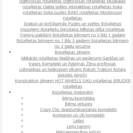
Izglītojošas rotaļlietas
Izglītojošas rotaļlietas
Muzikālās
rotaļlietas
Galda spēles
Interaktīvas rotaļlietas
Koka
rotaļlietas
Koka puzles
BINO rotaļlietas
Montessori
rotaļlietas
Grabuļi un košļājamās
Puzles un spēles
Rotaļlietas
mazuļiem
Rotaļlietu šķirošana
Mīkstas plīša rotaļlietas
Treniņu paklājiņi
Rotaļlietas bērniem no 0 līdz 1 gadam
Rotaļlietas bērniem no 1 līdz 3 gadiem
Rotaļlietas bērniem
no 3 gadu vecuma
Rotaļlietas zēniem
Militārās rotaļlietas
Mašīnas un piederumi
Garāžas un
trases
Komplekti un figūriņas
Zēnu profesijas
Lidmašīnas un helikopteri
Vilcieni
Roboti
Traktori
Rotaļu
pistoles (ieroči)
Konstruktori zēniem
HOT WHEELS
SIKU rotaļlietas
BRUDER
rotaļlietas
Rotaļlietas meitenēm
Bērnu kosmētika
Bērnu virtuves
Crazy Chic skaistumkopšanas komplekti
Konteineri un citi komplekti
Lelles
Leļļu namiņi
Mājsaimniecības ierīces