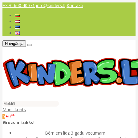
+370 600 40071
info@kinders.lt
Kontakti
Navigācija
Mans konts
00
€0
0
Grozs ir tukšs!
Bērniem līdz 3 gadu vecumam