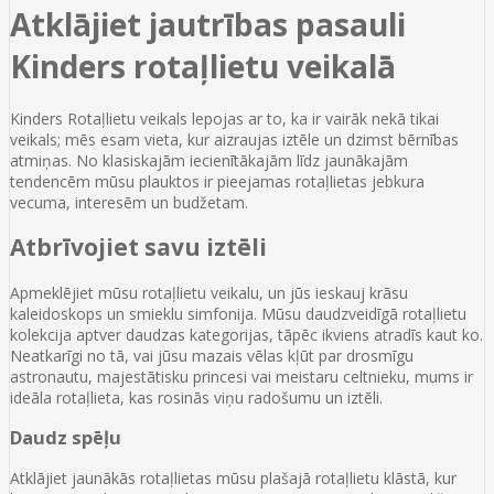
Atklājiet jautrības pasauli
Kinders rotaļlietu veikalā
Kinders Rotaļlietu veikals lepojas ar to, ka ir vairāk nekā tikai
veikals; mēs esam vieta, kur aizraujas iztēle un dzimst bērnības
atmiņas. No klasiskajām iecienītākajām līdz jaunākajām
tendencēm mūsu plauktos ir pieejamas rotaļlietas jebkura
vecuma, interesēm un budžetam.
Atbrīvojiet savu iztēli
Apmeklējiet mūsu rotaļlietu veikalu, un jūs ieskauj krāsu
kaleidoskops un smieklu simfonija. Mūsu daudzveidīgā rotaļlietu
kolekcija aptver daudzas kategorijas, tāpēc ikviens atradīs kaut ko.
Neatkarīgi no tā, vai jūsu mazais vēlas kļūt par drosmīgu
astronautu, majestātisku princesi vai meistaru celtnieku, mums ir
ideāla rotaļlieta, kas rosinās viņu radošumu un iztēli.
Daudz spēļu
Atklājiet jaunākās rotaļlietas mūsu plašajā rotaļlietu klāstā, kur