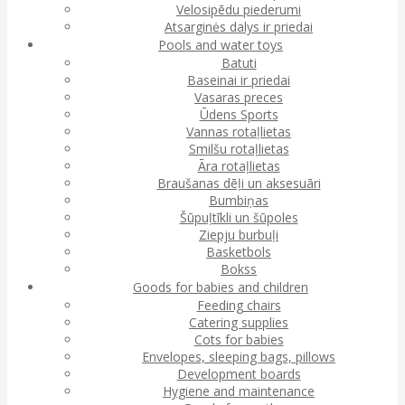
Velosipēdu piederumi
Atsarginės dalys ir priedai
Pools and water toys
Batuti
Baseinai ir priedai
Vasaras preces
Ūdens Sports
Vannas rotaļlietas
Smilšu rotaļlietas
Āra rotaļlietas
Braušanas dēļi un aksesuāri
Bumbiņas
Šūpuļtīkli un šūpoles
Ziepju burbuļi
Basketbols
Bokss
Goods for babies and children
Feeding chairs
Catering supplies
Cots for babies
Envelopes, sleeping bags, pillows
Development boards
Hygiene and maintenance