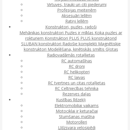
Virtuves, trauki un citi piederumi
Profesijas meitenēm
Aksesuāri lellēm
Ratiņi lellēm
Konstruktori, puzles, radoši
Mehānikas konstruktori
Puzles ir mīklas
Koka puzles ar
rokturiem
Konstruktori
PLUS PLUS konstruktorid
SLUBAN konstruktori
Radošie komplekti
Magnētiskie
konstruktori
Modelēšana, kinētiskās smiltis
Gļotas
Radiovadāmās rotaļlietas
RC automašīnas
RC droni
RC helikopteri
RC laivas
RC tvertnes un citas rotaļlietas
RC Celtniecības tehnika
Rezerves daļas
Kustības līdzekļi
Elektromobiliai vaikams
Motociklai ir keturačiai
Stumšanas mašīna
Motorolleri
Līdzsvara velosipēdi