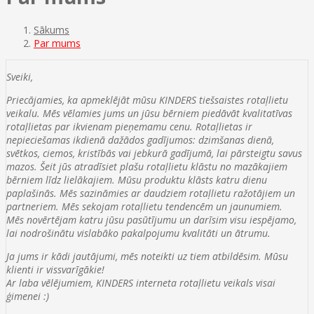
Sākums
Par mums
Sveiki,
Priecājamies, ka apmeklējāt mūsu KINDERS tiešsaistes rotaļlietu
veikalu. Mēs vēlamies jums un jūsu bērniem piedāvāt kvalitatīvas
rotaļlietas par ikvienam pieņemamu cenu. Rotaļlietas ir
nepieciešamas ikdienā dažādos gadījumos: dzimšanas dienā,
svētkos, ciemos, kristībās vai jebkurā gadījumā, lai pārsteigtu savus
mazos. Šeit jūs atradīsiet plašu rotaļlietu klāstu no mazākajiem
bērniem līdz lielākajiem. Mūsu produktu klāsts katru dienu
paplašinās. Mēs sazināmies ar daudziem rotaļlietu ražotājiem un
partneriem. Mēs sekojam rotaļlietu tendencēm un jaunumiem.
Mēs novērtējam katru jūsu pasūtījumu un darīsim visu iespējamo,
lai nodrošinātu vislabāko pakalpojumu kvalitāti un ātrumu.
Ja jums ir kādi jautājumi, mēs noteikti uz tiem atbildēsim. Mūsu
klienti ir vissvarīgākie!
Ar laba vēlējumiem, KINDERS interneta rotaļlietu veikals visai
ģimenei :)