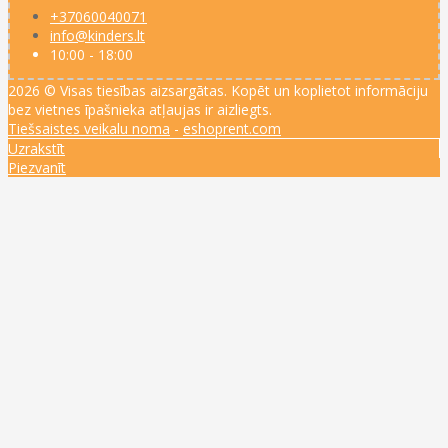
+37060040071
info@kinders.lt
10:00 - 18:00
2026 © Visas tiesības aizsargātas. Kopēt un koplietot informāciju
bez vietnes īpašnieka atļaujas ir aizliegts.
Tiešsaistes veikalu noma
-
eshoprent.com
Uzrakstīt
Piezvanīt