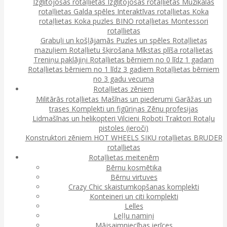
Izglītojošas rotaļlietas
Izglītojošas rotaļlietas
Muzikālās
rotaļlietas
Galda spēles
Interaktīvas rotaļlietas
Koka
rotaļlietas
Koka puzles
BINO rotaļlietas
Montessori
rotaļlietas
Grabuļi un košļājamās
Puzles un spēles
Rotaļlietas
mazuļiem
Rotaļlietu šķirošana
Mīkstas plīša rotaļlietas
Treniņu paklājiņi
Rotaļlietas bērniem no 0 līdz 1 gadam
Rotaļlietas bērniem no 1 līdz 3 gadiem
Rotaļlietas bērniem
no 3 gadu vecuma
Rotaļlietas zēniem
Militārās rotaļlietas
Mašīnas un piederumi
Garāžas un
trases
Komplekti un figūriņas
Zēnu profesijas
Lidmašīnas un helikopteri
Vilcieni
Roboti
Traktori
Rotaļu
pistoles (ieroči)
Konstruktori zēniem
HOT WHEELS
SIKU rotaļlietas
BRUDER
rotaļlietas
Rotaļlietas meitenēm
Bērnu kosmētika
Bērnu virtuves
Crazy Chic skaistumkopšanas komplekti
Konteineri un citi komplekti
Lelles
Leļļu namiņi
Mājsaimniecības ierīces