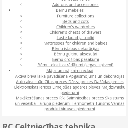
Add-ons and accessories
Bērnu mēbeles
Furniture collections
Beds and cots
Children's wardrobes
Children's chests of drawers
Laste lauad ja toolid
Mattresses for children and babies
Bērnu istabas dekorācijas
Bērnu gultiņu aksesuāri
Bērnu drošības pasākumi
Bērnu tekstilizstrādājumi (segas, spilveni)
Mājai un mājsaimniecībai
Aktīva brīvā laika pavadīšana
Apgaismojums un dekorācijas
Auto aksesuāri
Citas preces
Dārza preces
Dažādas preces
Elektroniskās ierīces
Līmējošās apdares plēves
Mājdzīvnieku
piederumi
Makšķerēšanas preces
Rīki
Saimniecības preces
Skaistums
un veselība
Tālruņa piederumi
Termometri
Tūrisms
Vannas
produkti
Virtuves piederumi
RC Celtniecības tehnika