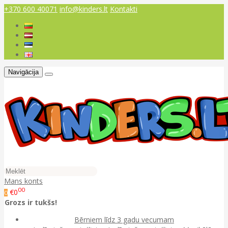
+370 600 40071
info@kinders.lt
Kontakti
Navigācija
Mans konts
00
€0
0
Grozs ir tukšs!
Bērniem līdz 3 gadu vecumam