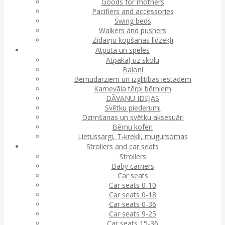
Goods for mothers
Pacifiers and accessories
Swing beds
Walkers and pushers
Zīdaiņu kopšanas līdzekļi
Atpūta un spēles
Atpakaļ uz skolu
Baloni
Bērnudārziem un izglītības iestādēm
Karnevāla tērpi bērniem
DĀVANU IDEJAS
Svētku piederumi
Dzimšanas un svētku aksesuāri
Bērnu koferi
Lietussargi, T-krekli, mugursomas
Strollers and car seats
Strollers
Baby carriers
Car seats
Car seats 0-10
Car seats 0-18
Car seats 0-36
Car seats 9-25
Car seats 15-36