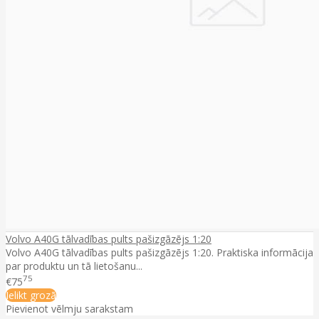
Volvo A40G tālvadības pults pašizgāzējs 1:20
Volvo A40G tālvadības pults pašizgāzējs 1:20. Praktiska informācija
par produktu un tā lietošanu...
75
€75
Ielikt grozā
Pievienot vēlmju sarakstam