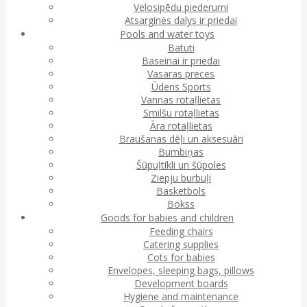
Velosipēdu piederumi
Atsarginės dalys ir priedai
Pools and water toys
Batuti
Baseinai ir priedai
Vasaras preces
Ūdens Sports
Vannas rotaļlietas
Smilšu rotaļlietas
Āra rotaļlietas
Braušanas dēļi un aksesuāri
Bumbiņas
Šūpuļtīkli un šūpoles
Ziepju burbuļi
Basketbols
Bokss
Goods for babies and children
Feeding chairs
Catering supplies
Cots for babies
Envelopes, sleeping bags, pillows
Development boards
Hygiene and maintenance