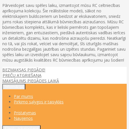
Pārveidojiet savu spēles laiku, izmantojot mūsu RC celtniecības
aprīkojuma kolekciju. Šie reālistiskie modeļi, sākot no
elektriskajiem buldozeriem un beidzot ar ekskavatoriem, sniedz
jums rokas stiepiena attālumā būvniecības aizraušanos. Mūsu RC
būvniecības komplekts, kas ir lieliski piemērots gan topošajiem
inženieriem, gan entuziastiem, piedāvā autentiskas vadības ierīces
un detalizētu dizainu, kas nodrošina aizraujošu pieredzi. Neatkarīgi
no tā, vai jūs rokat, velciet vai demolējat, šīs izturīgās mašīnas
nodrošina bezgalīgas jautrības un izpētes stundas. Pagariniet savu
spēles laiku un izveidojiet savu sapņu būvlaukumu, izmantojot
mūsu augstākās kvalitātes RC būvniecības aprīkojumu jau šodien!
BEZMAKSAS PIEGĀDE!
PREČU ATGRIEŠANA
MAKSĀJUMS PIEGĀDES LAIKĀ
Informācija
Par mums
Pirkimo sąlygos ir taisyklės
Pristatymas
Naujienos
Klientu apkalpošana