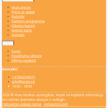
Visas preces
Prece ar atlaidi
Ražotāji
Partneru programma
Dāvanu kuponi
Vietnes karte
Kontakti
Konts
Konts
Pasūtījumu vēsture
Vēlmju saraksts
Kontakti
+37060040071
info@kinders.lt
10:00 - 18:00
2026 © Visas tiesības aizsargātas. Kopēt un koplietot informāciju
bez vietnes īpašnieka atļaujas ir aizliegts.
Tiešsaistes veikalu noma
-
eshoprent.com