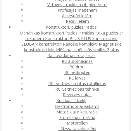
Virtuves, trauki un citi piederumi
Profesijas meitenēm
Aksesuāri lellēm
Ratiņi lellēm
Konstruktori, puzles, radoši
Mehānikas konstruktori
Puzles ir mīklas
Koka puzles ar
rokturiem
Konstruktori
PLUS PLUS konstruktorid
SLUBAN konstruktori
Radošie komplekti
Magnētiskie
konstruktori
Modelēšana, kinētiskās smiltis
Gļotas
Radiovadāmās rotaļlietas
RC automašīnas
RC droni
RC helikopteri
RC laivas
RC tvertnes un citas rotaļlietas
RC Celtniecības tehnika
Rezerves daļas
Kustības līdzekļi
Elektromobiliai vaikams
Motociklai ir keturačiai
Stumšanas mašīna
Motorolleri
Līdzsvara velosipēdi