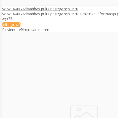
Volvo A40G tālvadības pults pašizgāzējs 1:20
Volvo A40G tālvadības pults pašizgāzējs 1:20. Praktiska informācija p
75
€75
Ielikt grozā
Pievienot vēlmju sarakstam