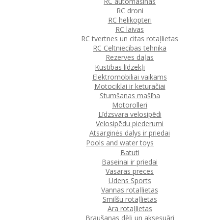
RC automašīnas
RC droni
RC helikopteri
RC laivas
RC tvertnes un citas rotaļlietas
RC Celtniecības tehnika
Rezerves daļas
Kustības līdzekļi
Elektromobiliai vaikams
Motociklai ir keturačiai
Stumšanas mašīna
Motorolleri
Līdzsvara velosipēdi
Velosipēdu piederumi
Atsarginės dalys ir priedai
Pools and water toys
Batuti
Baseinai ir priedai
Vasaras preces
Ūdens Sports
Vannas rotaļlietas
Smilšu rotaļlietas
Āra rotaļlietas
Braušanas dēļi un aksesuāri