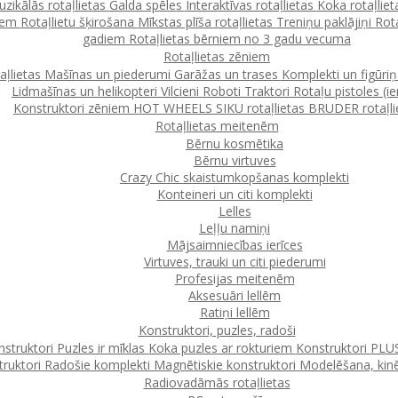
zikālās rotaļlietas
Galda spēles
Interaktīvas rotaļlietas
Koka rotaļlie
ļiem
Rotaļlietu šķirošana
Mīkstas plīša rotaļlietas
Treniņu paklājiņi
Rot
gadiem
Rotaļlietas bērniem no 3 gadu vecuma
Rotaļlietas zēniem
taļlietas
Mašīnas un piederumi
Garāžas un trases
Komplekti un figūri
Lidmašīnas un helikopteri
Vilcieni
Roboti
Traktori
Rotaļu pistoles (ie
Konstruktori zēniem
HOT WHEELS
SIKU rotaļlietas
BRUDER rotaļli
Rotaļlietas meitenēm
Bērnu kosmētika
Bērnu virtuves
Crazy Chic skaistumkopšanas komplekti
Konteineri un citi komplekti
Lelles
Leļļu namiņi
Mājsaimniecības ierīces
Virtuves, trauki un citi piederumi
Profesijas meitenēm
Aksesuāri lellēm
Ratiņi lellēm
Konstruktori, puzles, radoši
struktori
Puzles ir mīklas
Koka puzles ar rokturiem
Konstruktori
PLUS
ruktori
Radošie komplekti
Magnētiskie konstruktori
Modelēšana, kinē
Radiovadāmās rotaļlietas