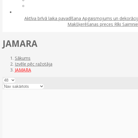
Aktīva brīvā laika pavadīšana
Apgaismojums un dekorāci
Makšķerēšanas preces
Rīki
Saimnie
JAMARA
Sākums
Izvēle pēc ražotāja
JAMARA