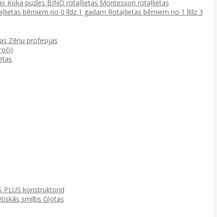
tas
Koka puzles
BINO rotaļlietas
Montessori rotaļlietas
aļlietas bērniem no 0 līdz 1 gadam
Rotaļlietas bērniem no 1 līdz 3
ņas
Zēnu profesijas
roči)
etas
 PLUS konstruktorid
tiskās smiltis
Gļotas