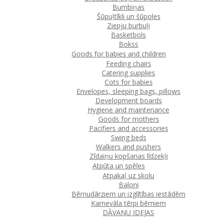
Bumbiņas
Šūpuļtīkli un šūpoles
Ziepju burbuļi
Basketbols
Bokss
Goods for babies and children
Feeding chairs
Catering supplies
Cots for babies
Envelopes, sleeping bags, pillows
Development boards
Hygiene and maintenance
Goods for mothers
Pacifiers and accessories
Swing beds
Walkers and pushers
Zīdaiņu kopšanas līdzekļi
Atpūta un spēles
Atpakaļ uz skolu
Baloni
Bērnudārziem un izglītības iestādēm
Karnevāla tērpi bērniem
DĀVANU IDEJAS