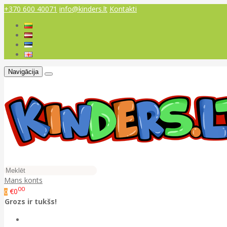
+370 600 40071
info@kinders.lt
Kontakti
Navigācija
Mans konts
00
€0
0
Grozs ir tukšs!