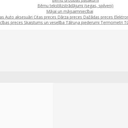
Bērnu drošības pasākumi
Bērnu tekstilizstrādājumi (segas, spilveni)
Mājai un mājsaimniecībai
jas
Auto aksesuāri
Citas preces
Dārza preces
Dažādas preces
Elektro
cības preces
Skaistums un veselība
Tālruņa piederumi
Termometri
T