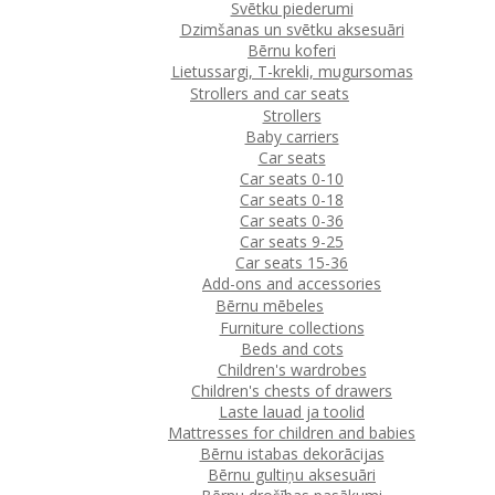
Svētku piederumi
Dzimšanas un svētku aksesuāri
Bērnu koferi
Lietussargi, T-krekli, mugursomas
Strollers and car seats
Strollers
Baby carriers
Car seats
Car seats 0-10
Car seats 0-18
Car seats 0-36
Car seats 9-25
Car seats 15-36
Add-ons and accessories
Bērnu mēbeles
Furniture collections
Beds and cots
Children's wardrobes
Children's chests of drawers
Laste lauad ja toolid
Mattresses for children and babies
Bērnu istabas dekorācijas
Bērnu gultiņu aksesuāri