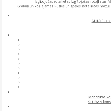
Izglītojošas rotaļlietas
Izglītojošas rotaļlietas
Mu
Grabuļi un košļājamās
Puzles un spēles
Rotaļlietas mazu
Militārās ro
Mehānikas kon
SLUBAN konst