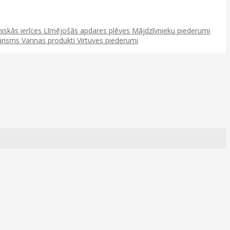
niskās ierīces
Līmējošās apdares plēves
Mājdzīvnieku piederumi
ūrisms
Vannas produkti
Virtuves piederumi