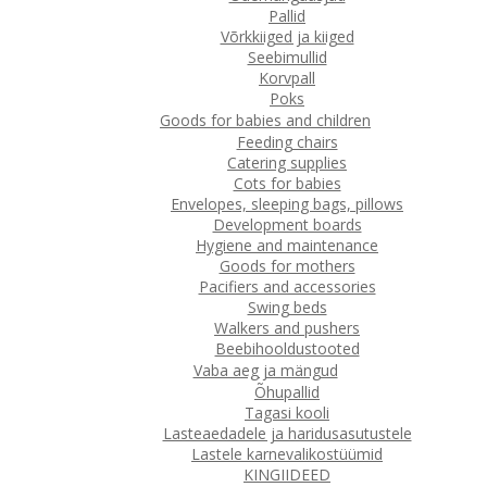
Pallid
Võrkkiiged ja kiiged
Seebimullid
Korvpall
Poks
Goods for babies and children
Feeding chairs
Catering supplies
Cots for babies
Envelopes, sleeping bags, pillows
Development boards
Hygiene and maintenance
Goods for mothers
Pacifiers and accessories
Swing beds
Walkers and pushers
Beebihooldustooted
Vaba aeg ja mängud
Õhupallid
Tagasi kooli
Lasteaedadele ja haridusasutustele
Lastele karnevalikostüümid
KINGIIDEED