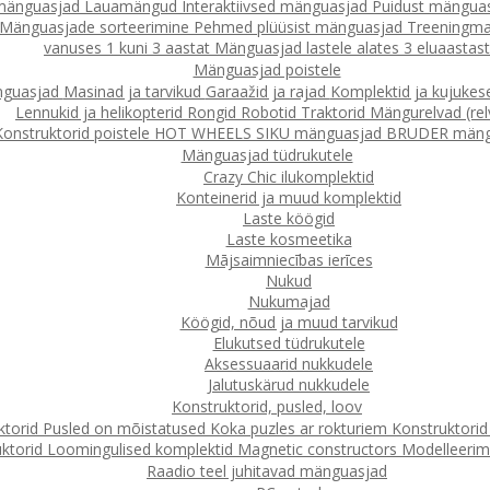
 mänguasjad
Lauamängud
Interaktiivsed mänguasjad
Puidust mängua
Mänguasjade sorteerimine
Pehmed plüüsist mänguasjad
Treeningma
vanuses 1 kuni 3 aastat
Mänguasjad lastele alates 3 eluaastast
Mänguasjad poistele
nguasjad
Masinad ja tarvikud
Garaažid ja rajad
Komplektid ja kujuke
Lennukid ja helikopterid
Rongid
Robotid
Traktorid
Mängurelvad (rel
Konstruktorid poistele
HOT WHEELS
SIKU mänguasjad
BRUDER mäng
Mänguasjad tüdrukutele
Crazy Chic ilukomplektid
Konteinerid ja muud komplektid
Laste köögid
Laste kosmeetika
Mājsaimniecības ierīces
Nukud
Nukumajad
Köögid, nõud ja muud tarvikud
Elukutsed tüdrukutele
Aksessuaarid nukkudele
Jalutuskärud nukkudele
Konstruktorid, pusled, loov
ktorid
Pusled on mõistatused
Koka puzles ar rokturiem
Konstruktori
ktorid
Loomingulised komplektid
Magnetic constructors
Modelleerimin
Raadio teel juhitavad mänguasjad