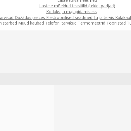
Laste turvameetmed
Lastele mõeldud tekstiilid (tekid, padjad)
Koduks ja majapidamiseks
arvikud
Dažādas preces
Elektroonilised seadmed
Ilu ja tervis
Kalaka
mistarbed
Muud kaubad
Telefoni tarvikud
Termomeetrid
Tööriistad
T