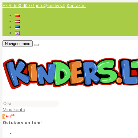
+370 600 40071
info@kinders.lt
Kontaktid
Navigeerimine
Minu konto
00
€0
0
Ostukorv on tühi!