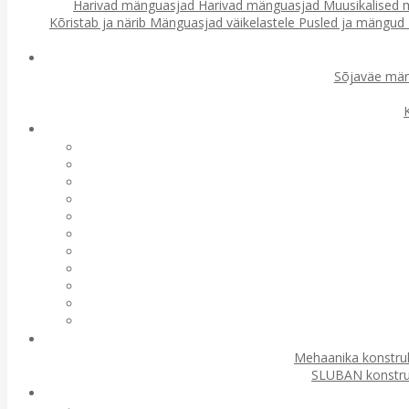
Harivad mänguasjad
Harivad mänguasjad
Muusikalised
Kõristab ja närib
Mänguasjad väikelastele
Pusled ja mängud
Sõjaväe mä
Mehaanika konstru
SLUBAN konstru