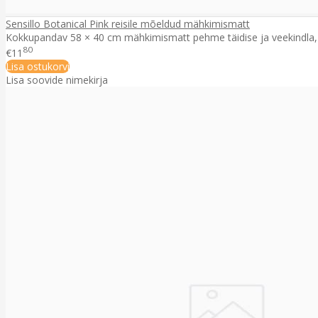
Sensillo Botanical Pink reisile mõeldud mähkimismatt
Kokkupandav 58 × 40 cm mähkimismatt pehme täidise ja veekindla, k
80
€11
Lisa ostukorvi
Lisa soovide nimekirja