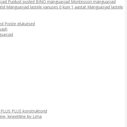
sjad
Puidust pusled
BINO mänguasjad
Montessori mänguasjad
tid
Mänguasjad lastele vanuses 0 kuni 1 aastat
Mänguasjad lastele
sed
Poiste elukutsed
vad)
uasjad
d
PLUS PLUS konstruktorid
e, kineetiline liiv
Lima