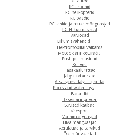
RC autod
RC droonid
RC helikopterid
RC paadid
RC tankid ja muud mänguasjad
RC Ehitusmasinad
Varuosad
Liikumisvahendid
Elektromobiliai vaikams
Motociklai ir keturačiai
Push-pull masinad
Rollerid
Tasakaalurattad
Jalgrattatarvikud
Atsarginės dalys ir priedai
Pools and water toys
Batuudid
Baseinai ir priedai
Suvised kaubad
Veesport
Vannimänguasjad
Liiva mänguasjad
Aerulauad ja tarvikud
Õuemänguasjad