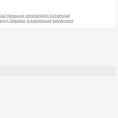
ubad
Kleepuvad viimistluskiled
Köögiriistad
urism
Valgustus ja kaunistused
Vannitooted