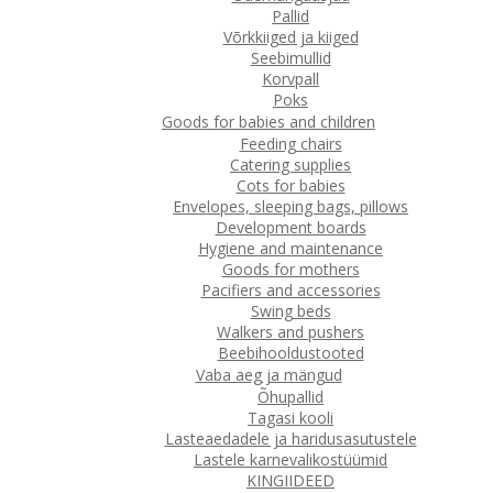
Pallid
Võrkkiiged ja kiiged
Seebimullid
Korvpall
Poks
Goods for babies and children
Feeding chairs
Catering supplies
Cots for babies
Envelopes, sleeping bags, pillows
Development boards
Hygiene and maintenance
Goods for mothers
Pacifiers and accessories
Swing beds
Walkers and pushers
Beebihooldustooted
Vaba aeg ja mängud
Õhupallid
Tagasi kooli
Lasteaedadele ja haridusasutustele
Lastele karnevalikostüümid
KINGIIDEED