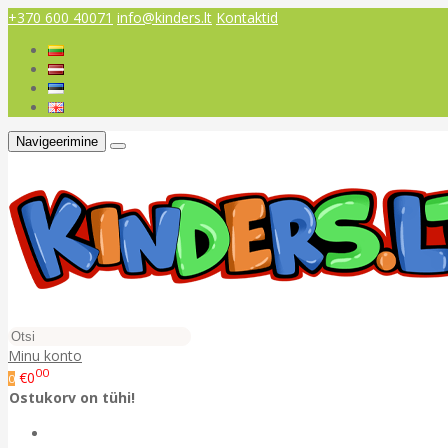
+370 600 40071
info@kinders.lt
Kontaktid
Navigeerimine
Minu konto
00
€0
0
Ostukorv on tühi!