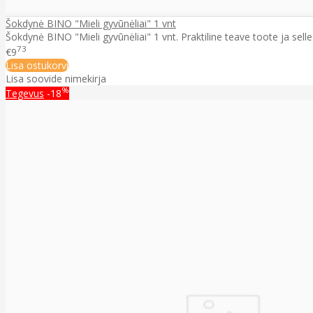
Šokdynė BINO "Mieli gyvūnėliai" 1 vnt
Šokdynė BINO "Mieli gyvūnėliai" 1 vnt. Praktiline teave toote ja sell
73
€9
Lisa ostukorvi
Lisa soovide nimekirja
%
Tegevus
-18