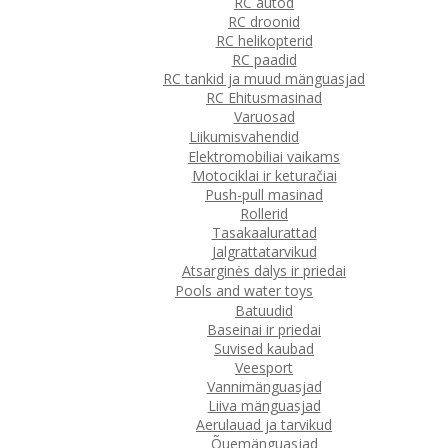
RC autod
RC droonid
RC helikopterid
RC paadid
RC tankid ja muud mänguasjad
RC Ehitusmasinad
Varuosad
Liikumisvahendid
Elektromobiliai vaikams
Motociklai ir keturačiai
Push-pull masinad
Rollerid
Tasakaalurattad
Jalgrattatarvikud
Atsarginės dalys ir priedai
Pools and water toys
Batuudid
Baseinai ir priedai
Suvised kaubad
Veesport
Vannimänguasjad
Liiva mänguasjad
Aerulauad ja tarvikud
Õuemänguasjad