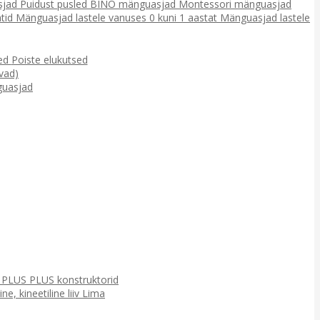
sjad
Puidust pusled
BINO mänguasjad
Montessori mänguasjad
tid
Mänguasjad lastele vanuses 0 kuni 1 aastat
Mänguasjad lastele
sed
Poiste elukutsed
vad)
uasjad
d
PLUS PLUS konstruktorid
e, kineetiline liiv
Lima