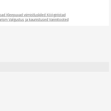
ubad
Kleepuvad viimistluskiled
Köögiriistad
urism
Valgustus ja kaunistused
Vannitooted