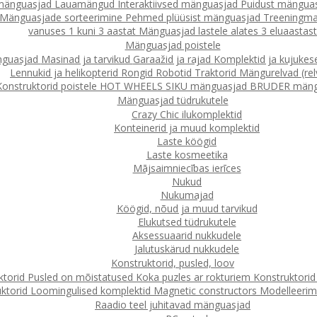
 mänguasjad
Lauamängud
Interaktiivsed mänguasjad
Puidust mängua
Mänguasjade sorteerimine
Pehmed plüüsist mänguasjad
Treeningma
vanuses 1 kuni 3 aastat
Mänguasjad lastele alates 3 eluaastast
Mänguasjad poistele
nguasjad
Masinad ja tarvikud
Garaažid ja rajad
Komplektid ja kujuke
Lennukid ja helikopterid
Rongid
Robotid
Traktorid
Mängurelvad (rel
Konstruktorid poistele
HOT WHEELS
SIKU mänguasjad
BRUDER mäng
Mänguasjad tüdrukutele
Crazy Chic ilukomplektid
Konteinerid ja muud komplektid
Laste köögid
Laste kosmeetika
Mājsaimniecības ierīces
Nukud
Nukumajad
Köögid, nõud ja muud tarvikud
Elukutsed tüdrukutele
Aksessuaarid nukkudele
Jalutuskärud nukkudele
Konstruktorid, pusled, loov
ktorid
Pusled on mõistatused
Koka puzles ar rokturiem
Konstruktori
ktorid
Loomingulised komplektid
Magnetic constructors
Modelleerimin
Raadio teel juhitavad mänguasjad