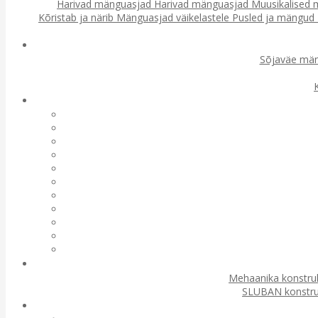
Harivad mänguasjad
Harivad mänguasjad
Muusikalised
Kõristab ja närib
Mänguasjad väikelastele
Pusled ja mängud
Sõjaväe mä
Mehaanika konstru
SLUBAN konstru