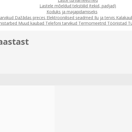
Laste turvameetmed
Lastele mõeldud tekstiilid (tekid, padjad)
Koduks ja majapidamiseks
arvikud
Dažādas preces
Elektroonilised seadmed
Ilu ja tervis
Kalaka
mistarbed
Muud kaubad
Telefoni tarvikud
Termomeetrid
Tööriistad
T
aastast