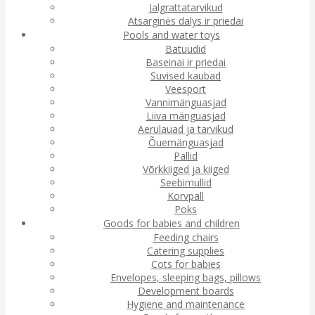
Jalgrattatarvikud
Atsarginės dalys ir priedai
Pools and water toys
Batuudid
Baseinai ir priedai
Suvised kaubad
Veesport
Vannimänguasjad
Liiva mänguasjad
Aerulauad ja tarvikud
Õuemänguasjad
Pallid
Võrkkiiged ja kiiged
Seebimullid
Korvpall
Poks
Goods for babies and children
Feeding chairs
Catering supplies
Cots for babies
Envelopes, sleeping bags, pillows
Development boards
Hygiene and maintenance