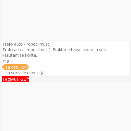
Trafo auto - robot (must)
Trafo auto - robot (must). Praktiline teave toote ja selle
kasutamise kohta...
65
€18
Lisa ostukorvi
Lisa soovide nimekirja
%
Tegevus
-22