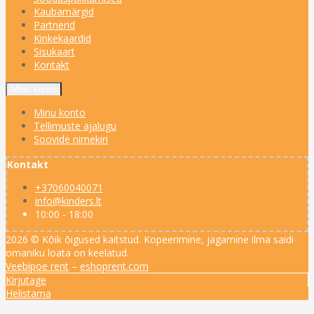
Kaubamärgid
Partnerid
Kinkekaardid
Sisukaart
Kontakt
Minu konto
Minu konto
Tellimuste ajalugu
Soovide nimekiri
Kontakt
+37060040071
info@kinders.lt
10:00 - 18:00
2026 © Kõik õigused kaitstud. Kopeerimine, jagamine ilma saidi
omaniku loata on keelatud.
Veebipoe rent
–
eshoprent.com
Kirjutage
Helistama