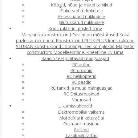
Köögid, nõud ja muud tarvikud
Elukutsed tüdrukutele
Aksessuaarid nukkudele
Jalutuskärud nukkudele
Konstruktorid, pusled, loov
Mehaanika konstruktorid
Pusled on mõistatused
Koka
puzles ar rokturiem
Konstruktorid
PLUS PLUS konstruktorid
SLUBAN konstruktorid
Loomingulised komplektid
Magnetic
constructors
Modelleerimine, kineetiline liiv
Lima
Raadio teel juhitavad mänguasjad
RC autod
RC droonid
RC helikopterid
RC paadid
RC tankid ja muud mänguasjad
RC Ehitusmasinad
Varuosad
Liikumisvahendid
Elektromobiliai vaikams
Motociklai ir keturačiai
Push-pull masinad
Rollerid
Tasakaalurattad