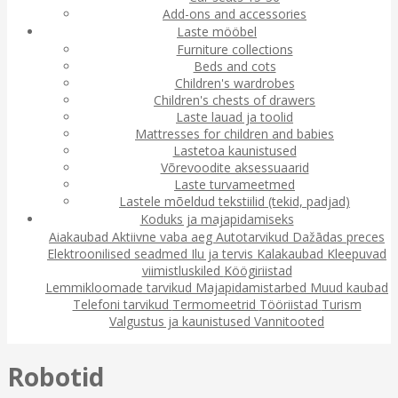
Add-ons and accessories
Laste mööbel
Furniture collections
Beds and cots
Children's wardrobes
Children's chests of drawers
Laste lauad ja toolid
Mattresses for children and babies
Lastetoa kaunistused
Võrevoodite aksessuaarid
Laste turvameetmed
Lastele mõeldud tekstiilid (tekid, padjad)
Koduks ja majapidamiseks
Aiakaubad
Aktiivne vaba aeg
Autotarvikud
Dažādas preces
Elektroonilised seadmed
Ilu ja tervis
Kalakaubad
Kleepuvad
viimistluskiled
Köögiriistad
Lemmikloomade tarvikud
Majapidamistarbed
Muud kaubad
Telefoni tarvikud
Termomeetrid
Tööriistad
Turism
Valgustus ja kaunistused
Vannitooted
Robotid