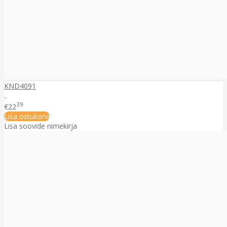
KND4091
..
39
€22
Lisa ostukorvi
Lisa soovide nimekirja