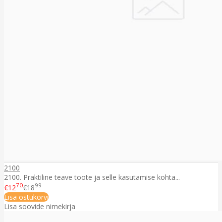
2100
2100. Praktiline teave toote ja selle kasutamise kohta...
70
99
€12
€18
Lisa ostukorvi
Lisa soovide nimekirja