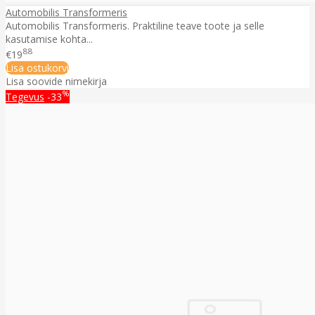
Automobilis Transformeris
Automobilis Transformeris. Praktiline teave toote ja selle
kasutamise kohta...
88
€19
Lisa ostukorvi
Lisa soovide nimekirja
%
Tegevus
-33