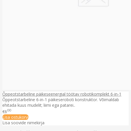
Õppeotstarbeline päikeseenergial töötav robotikomplekt 6-in-1
Õppeotstarbeline 6-in-1 päikeseroboti konstruktor. Võimaldab
ehitada kuus mudelit; liimi ega patarei..
00
€6
Lisa ostukorvi
Lisa soovide nimekirja