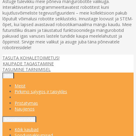
Astuge tulevikku meie põneva mängurobotite valikuga.
Interaktiivsetest programmeeritavatest robotitest kuni
kujutlusvõimeliste tegevusfiguurideni – meie kollektsioon pakub
lõputult võimalusi robotite seiklusteks. Innustage loovust ja STEM-
õpet, kui lapsed avastavad robootikamaailma mängu kaudu. Meie
futuristliku disaini ja täiustatud funktsioonidega mängurobotid
pakuvad igas vanuses lastele tundide kaupa meelelahutust ja
õppimist. Sirvige meie valikut ja asuge juba täna põnevatele
robotireisidele!
TASUTA KOHALETOIMETUS!
KAUPADE TAGASTAMINE
TASUMINE TARNIMISEL
Info
Meist
Pirkimo sąlygos ir taisyklės
Pristatymas
Naujienos
Klienditeenindus
Kõik kaubad
Sooduspakkumised