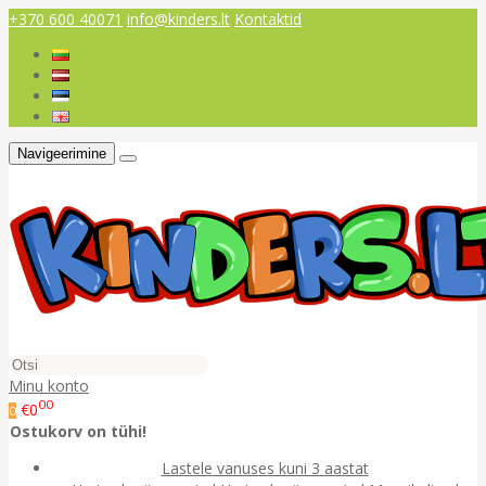
+370 600 40071
info@kinders.lt
Kontaktid
Navigeerimine
Minu konto
00
€0
0
Ostukorv on tühi!
Lastele vanuses kuni 3 aastat