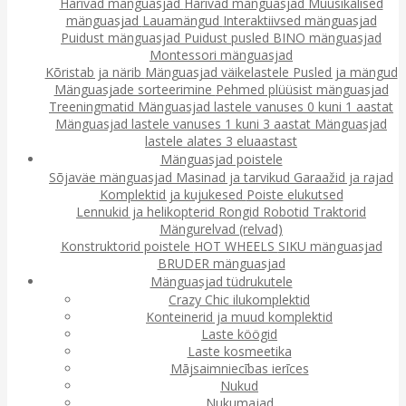
Harivad mänguasjad
Harivad mänguasjad
Muusikalised
mänguasjad
Lauamängud
Interaktiivsed mänguasjad
Puidust mänguasjad
Puidust pusled
BINO mänguasjad
Montessori mänguasjad
Kõristab ja närib
Mänguasjad väikelastele
Pusled ja mängud
Mänguasjade sorteerimine
Pehmed plüüsist mänguasjad
Treeningmatid
Mänguasjad lastele vanuses 0 kuni 1 aastat
Mänguasjad lastele vanuses 1 kuni 3 aastat
Mänguasjad
lastele alates 3 eluaastast
Mänguasjad poistele
Sõjaväe mänguasjad
Masinad ja tarvikud
Garaažid ja rajad
Komplektid ja kujukesed
Poiste elukutsed
Lennukid ja helikopterid
Rongid
Robotid
Traktorid
Mängurelvad (relvad)
Konstruktorid poistele
HOT WHEELS
SIKU mänguasjad
BRUDER mänguasjad
Mänguasjad tüdrukutele
Crazy Chic ilukomplektid
Konteinerid ja muud komplektid
Laste köögid
Laste kosmeetika
Mājsaimniecības ierīces
Nukud
Nukumajad