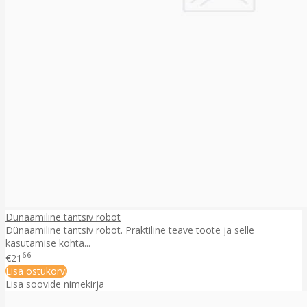
Dünaamiline tantsiv robot
Dünaamiline tantsiv robot. Praktiline teave toote ja selle
kasutamise kohta...
66
€21
Lisa ostukorvi
Lisa soovide nimekirja