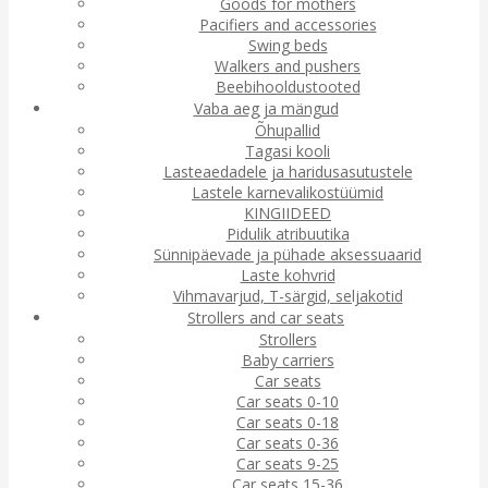
Goods for mothers
Pacifiers and accessories
Swing beds
Walkers and pushers
Beebihooldustooted
Vaba aeg ja mängud
Õhupallid
Tagasi kooli
Lasteaedadele ja haridusasutustele
Lastele karnevalikostüümid
KINGIIDEED
Pidulik atribuutika
Sünnipäevade ja pühade aksessuaarid
Laste kohvrid
Vihmavarjud, T-särgid, seljakotid
Strollers and car seats
Strollers
Baby carriers
Car seats
Car seats 0-10
Car seats 0-18
Car seats 0-36
Car seats 9-25
Car seats 15-36