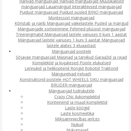
Harivad mänguasjad
Harivad mänguasjad
Muusikalised
mänguasjad
Lauamängud
Interaktiivsed mänguasjad
Puidust mänguasjad
Puidust pusled
BINO mänguasjad
Montessori mänguasjad
Kõristab ja närib
Mänguasjad väikelastele
Pusled ja mängud
Mänguasjade sorteerimine
Pehmed plüüsist mänguasjad
Treeningmatid
Mänguasjad lastele vanuses 0 kuni 1 aastat
Mänguasjad lastele vanuses 1 kuni 3 aastat
Mänguasjad
lastele alates 3 eluaastast
Mänguasjad poistele
Sõjaväe mänguasjad
Masinad ja tarvikud
Garaažid ja rajad
Komplektid ja kujukesed
Poiste elukutsed
Lennukid ja helikopterid
Rongid
Robotid
Traktorid
Mängurelvad (relvad)
Konstruktorid poistele
HOT WHEELS
SIKU mänguasjad
BRUDER mänguasjad
Mänguasjad tüdrukutele
Crazy Chic ilukomplektid
Konteinerid ja muud komplektid
Laste köögid
Laste kosmeetika
Mājsaimniecības ierīces
Nukud
Nukumajad