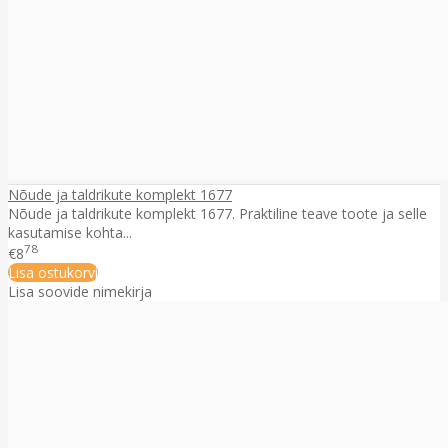
Nõude ja taldrikute komplekt 1677
Nõude ja taldrikute komplekt 1677. Praktiline teave toote ja selle
kasutamise kohta...
78
€8
Lisa ostukorvi
Lisa soovide nimekirja