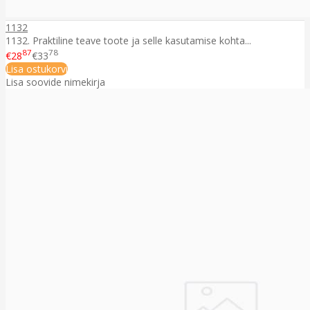
1132
1132. Praktiline teave toote ja selle kasutamise kohta...
87
78
€28
€33
Lisa ostukorvi
Lisa soovide nimekirja