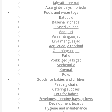
Jalgrattatarvikud
Atsarginės dalys ir priedai
Pools and water toys
Batuudid
Baseinai ir priedai
Suvised kaubad
Veesport
Vannimänguasjad
Liiva mänguasjad
Aerulauad ja tarvikud
Õuemänguasjad
Pallid
Võrkkiiged ja kiiged
Seebimullid
Korvpall
Poks
Goods for babies and children
Feeding chairs
Catering supplies
Cots for babies
Envelopes, sleeping bags, pillows
Development boards
Hygiene and maintenance