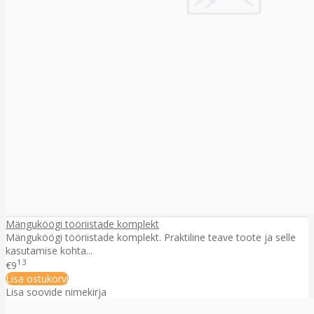
Mänguköögi tööriistade komplekt
Mänguköögi tööriistade komplekt. Praktiline teave toote ja selle
kasutamise kohta...
13
€9
Lisa ostukorvi
Lisa soovide nimekirja