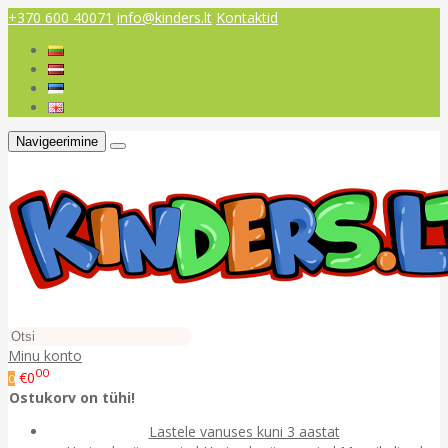
+370 600 40071
info@kinders.lt
Kontaktid
Navigeerimine
Minu konto
00
€0
0
Ostukorv on tühi!
Lastele vanuses kuni 3 aastat