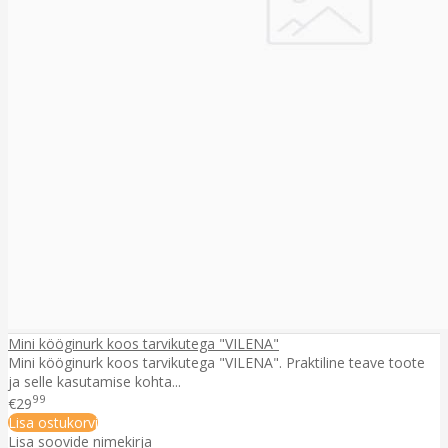
Mini kööginurk koos tarvikutega "VILENA"
Mini kööginurk koos tarvikutega "VILENA". Praktiline teave toote
ja selle kasutamise kohta...
99
€29
Lisa ostukorvi
Lisa soovide nimekirja