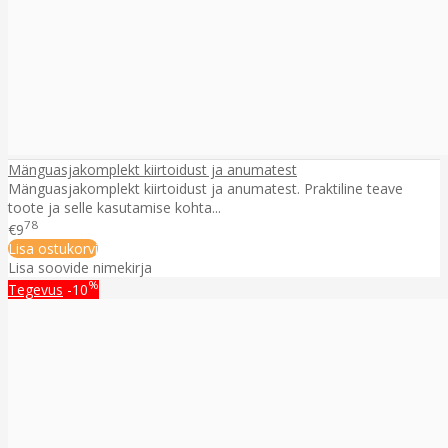
Mänguasjakomplekt kiirtoidust ja anumatest
Mänguasjakomplekt kiirtoidust ja anumatest. Praktiline teave
toote ja selle kasutamise kohta...
78
€9
Lisa ostukorvi
Lisa soovide nimekirja
%
Tegevus
-10