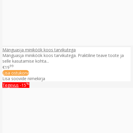
Mänguasja miniköök koos tarvikutega
Mänguasja miniköök koos tarvikutega. Praktiline teave toote ja
selle kasutamise kohta...
99
€19
Lisa ostukorvi
Lisa soovide nimekirja
%
Tegevus
-15