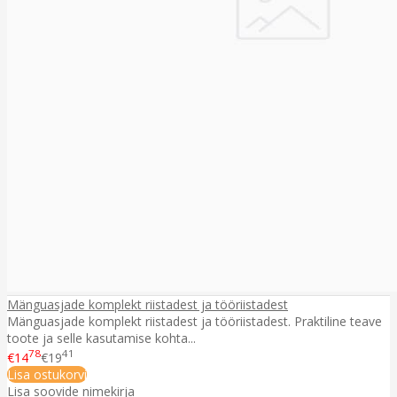
Mänguasjade komplekt riistadest ja tööriistadest
Mänguasjade komplekt riistadest ja tööriistadest. Praktiline teave
toote ja selle kasutamise kohta...
78
41
€14
€19
Lisa ostukorvi
Lisa soovide nimekirja