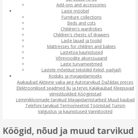
Add-ons and accessories
Laste mööbel
Furniture collections
Beds and cots
Children's wardrobes
Children's chests of drawers
Laste lauad ja toolid
Mattresses for children and babies
Lastetoa kaunistused
Võrevoodite aksessuaarid
Laste turvameetmed
Lastele mõeldud tekstiilid (tekid, padjad)
Koduks ja majapidamiseks
Aiakaubad
Aktiivne vaba aeg
Autotarvikud
Dažādas preces
Elektroonilised seadmed
Ilu ja tervis
Kalakaubad
Kleepuvad
viimistluskiled
Köögiriistad
Lemmikloomade tarvikud
Majapidamistarbed
Muud kaubad
Telefoni tarvikud
Termomeetrid
Tööriistad
Turism
Valgustus ja kaunistused
Vannitooted
Köögid, nõud ja muud tarvikud