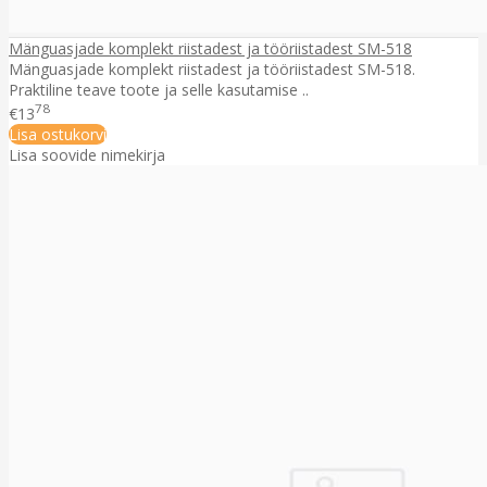
Mänguasjade komplekt riistadest ja tööriistadest SM-518
Mänguasjade komplekt riistadest ja tööriistadest SM-518.
Praktiline teave toote ja selle kasutamise ..
78
€13
Lisa ostukorvi
Lisa soovide nimekirja