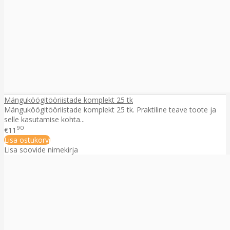
Mänguköögitööriistade komplekt 25 tk
Mänguköögitööriistade komplekt 25 tk. Praktiline teave toote ja
selle kasutamise kohta...
90
€11
Lisa ostukorvi
Lisa soovide nimekirja