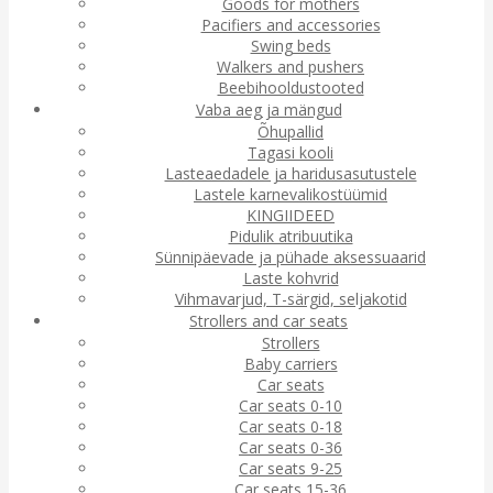
Goods for mothers
Pacifiers and accessories
Swing beds
Walkers and pushers
Beebihooldustooted
Vaba aeg ja mängud
Õhupallid
Tagasi kooli
Lasteaedadele ja haridusasutustele
Lastele karnevalikostüümid
KINGIIDEED
Pidulik atribuutika
Sünnipäevade ja pühade aksessuaarid
Laste kohvrid
Vihmavarjud, T-särgid, seljakotid
Strollers and car seats
Strollers
Baby carriers
Car seats
Car seats 0-10
Car seats 0-18
Car seats 0-36
Car seats 9-25
Car seats 15-36