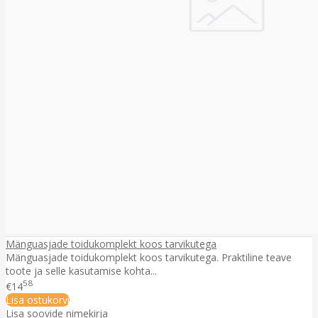
Mänguasjade toidukomplekt koos tarvikutega
Mänguasjade toidukomplekt koos tarvikutega. Praktiline teave
toote ja selle kasutamise kohta...
58
€14
Lisa ostukorvi
Lisa soovide nimekirja