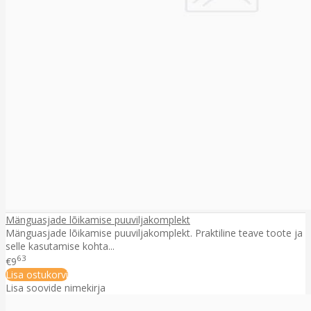
Mänguasjade lõikamise puuviljakomplekt
Mänguasjade lõikamise puuviljakomplekt. Praktiline teave toote ja
selle kasutamise kohta...
63
€9
Lisa ostukorvi
Lisa soovide nimekirja