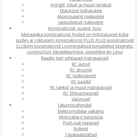
Köögid, nõud ja muud tarvikud
Elukutsed tüdrukutele
Aksessuaarid nukkudele
Jalutuskärud nukkudele
Konstruktorid, pusled, loov
Mehaanika konstruktorid
Pusled on mõistatused
Koka
puzles ar rokturiem
Konstruktorid
PLUS PLUS konstruktorid
SLUBAN konstruktorid
Loomingulised komplektid
Magnetic
constructors
Modelleerimine, kineetiline liiv
Lima
Raadio teel juhitavad mänguasjad
RC autod
RC droonid
RC helikopterid
RC paadid
RC tankid ja muud mänguasjad
RC Ehitusmasinad
Varuosad
Liikumisvahendid
Elektromobiliai vaikams
Motociklai ir keturačiai
Push-pull masinad
Rollerid
Tasakaalurattad