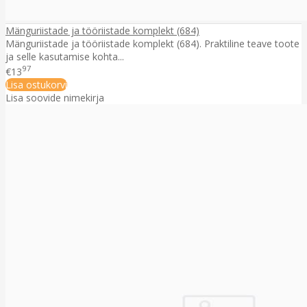
Mänguriistade ja tööriistade komplekt (684)
Mänguriistade ja tööriistade komplekt (684). Praktiline teave toote
ja selle kasutamise kohta...
97
€13
Lisa ostukorvi
Lisa soovide nimekirja