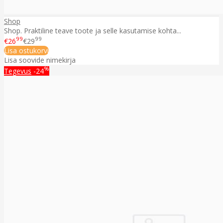
Shop
Shop. Praktiline teave toote ja selle kasutamise kohta...
99
99
€26
€29
Lisa ostukorvi
Lisa soovide nimekirja
%
Tegevus
-24