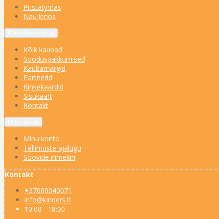
Pristatymas
Naujienos
Klienditeenindus
Kõik kaubad
Sooduspakkumised
Kaubamärgid
Partnerid
Kinkekaardid
Sisukaart
Kontakt
Minu konto
Minu konto
Tellimuste ajalugu
Soovide nimekiri
Kontakt
+37060040071
info@kinders.lt
10:00 - 18:00