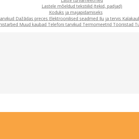
Laste turvameetmed
Lastele mõeldud tekstiilid (tekid, padjad)
Koduks ja majapidamiseks
arvikud
Dažādas preces
Elektroonilised seadmed
Ilu ja tervis
Kalaka
mistarbed
Muud kaubad
Telefoni tarvikud
Termomeetrid
Tööriistad
T