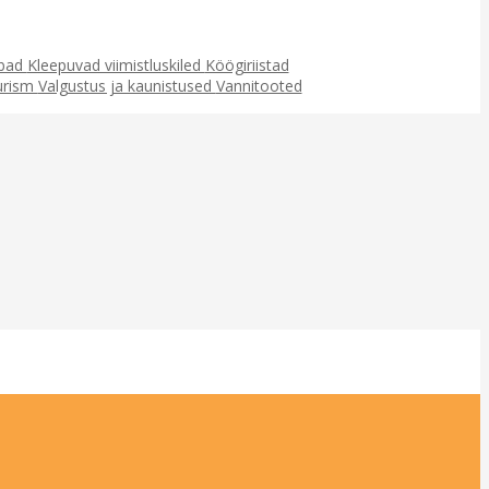
ubad
Kleepuvad viimistluskiled
Köögiriistad
urism
Valgustus ja kaunistused
Vannitooted