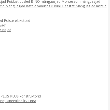
sjad
Puidust pusled
BINO mänguasjad
Montessori mänguasjad
tid
Mänguasjad lastele vanuses 0 kuni 1 aastat
Mänguasjad lastele
sed
Poiste elukutsed
vad)
uasjad
d
PLUS PLUS konstruktorid
e, kineetiline liiv
Lima