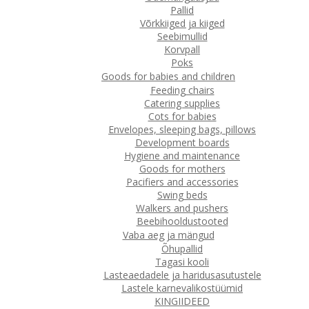
Pallid
Võrkkiiged ja kiiged
Seebimullid
Korvpall
Poks
Goods for babies and children
Feeding chairs
Catering supplies
Cots for babies
Envelopes, sleeping bags, pillows
Development boards
Hygiene and maintenance
Goods for mothers
Pacifiers and accessories
Swing beds
Walkers and pushers
Beebihooldustooted
Vaba aeg ja mängud
Õhupallid
Tagasi kooli
Lasteaedadele ja haridusasutustele
Lastele karnevalikostüümid
KINGIIDEED