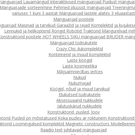
 mänguasjad
Lauamängud
Interaktiivsed mänguasjad
Puidust mängua
Mänguasjade sorteerimine
Pehmed plüüsist mänguasjad
Treeningma
vanuses 1 kuni 3 aastat
Mänguasjad lastele alates 3 eluaastast
Mänguasjad poistele
nguasjad
Masinad ja tarvikud
Garaažid ja rajad
Komplektid ja kujuke
Lennukid ja helikopterid
Rongid
Robotid
Traktorid
Mängurelvad (rel
Konstruktorid poistele
HOT WHEELS
SIKU mänguasjad
BRUDER mäng
Mänguasjad tüdrukutele
Crazy Chic ilukomplektid
Konteinerid ja muud komplektid
Laste köögid
Laste kosmeetika
Mājsaimniecības ierīces
Nukud
Nukumajad
Köögid, nõud ja muud tarvikud
Elukutsed tüdrukutele
Aksessuaarid nukkudele
Jalutuskärud nukkudele
Konstruktorid, pusled, loov
ktorid
Pusled on mõistatused
Koka puzles ar rokturiem
Konstruktori
ktorid
Loomingulised komplektid
Magnetic constructors
Modelleerimin
Raadio teel juhitavad mänguasjad