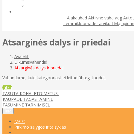
Aiakaubad
Aktiivne vaba aeg
Autot
Lemmikloomade tarvikud
Majapida
Atsarginės dalys ir priedai
Avaleht
Liikumisvahendid
Atsarginės dalys ir priedai
Vabandame, kuid kategooriast ei leitud ühtegi toodet.
Jätka
TASUTA KOHALETOIMETUS!
KAUPADE TAGASTAMINE
TASUMINE TARNIMISEL
Info
Meist
Pirkimo sąlygos ir taisyklės