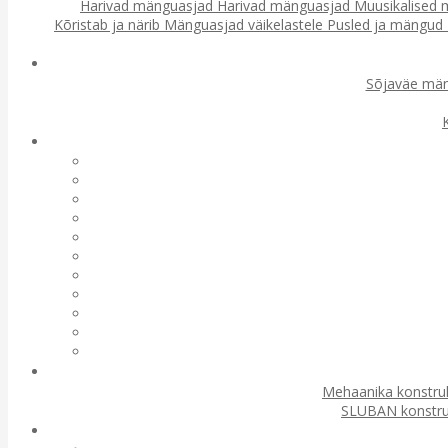
Harivad mänguasjad
Harivad mänguasjad
Muusikalised
Kõristab ja närib
Mänguasjad väikelastele
Pusled ja mängud
Sõjaväe mä
Mehaanika konstru
SLUBAN konstru