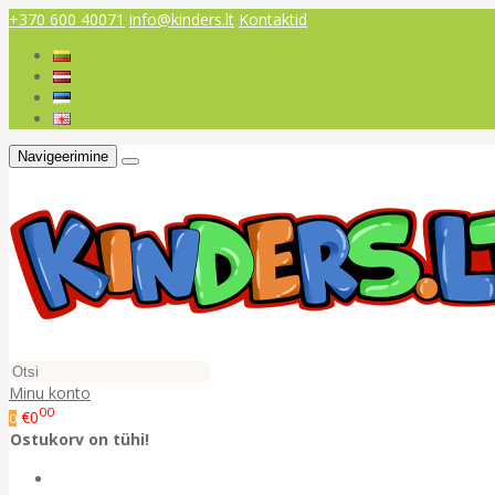
+370 600 40071
info@kinders.lt
Kontaktid
Navigeerimine
Minu konto
00
€0
0
Ostukorv on tühi!