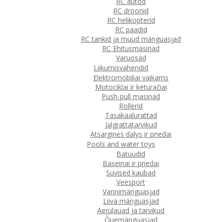
RC autod
RC droonid
RC helikopterid
RC paadid
RC tankid ja muud mänguasjad
RC Ehitusmasinad
Varuosad
Liikumisvahendid
Elektromobiliai vaikams
Motociklai ir keturačiai
Push-pull masinad
Rollerid
Tasakaalurattad
Jalgrattatarvikud
Atsarginės dalys ir priedai
Pools and water toys
Batuudid
Baseinai ir priedai
Suvised kaubad
Veesport
Vannimänguasjad
Liiva mänguasjad
Aerulauad ja tarvikud
Õuemänguasjad